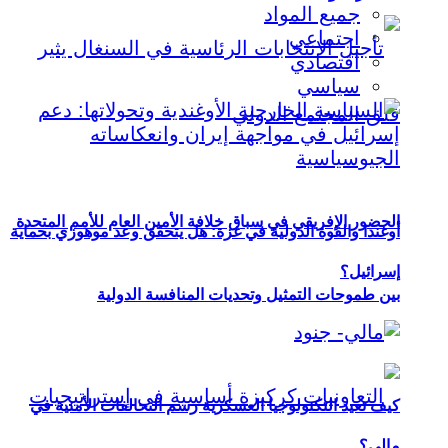
جميع المواد
اجتماعي
اقتصادي
سياسي
الحضور الإفريقي في سباق خلافة الأمين العام للأمم المتحدة
أوغندا والقوة الدولية في غزة: هل يتحقق وعد موهوزي بحماية
إسرائيل؟
بين طموحات التمثيل وتحديات المنافسة الدولية
كيف تعيد التكنولوجيا العسكرية رسم التحالفات الأمنية في
مالي؟