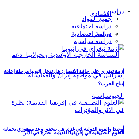
دراسات
اقتصادي
جميع المواد
دراسة اجتماعية
دراسة اقتصادية
سياسي
دراسة سياسية
أزمة تيغراي على حافة الانفجار: هل تدخل إثيوبيا مرحلة إعادة
إنتاج الحرب؟
أوغندا والقوة الدولية في غزة: هل يتحقق وعد موهوزي بحماية
العلوم التطبيقية في إفريقيا القديمة: نظرة في الأثر