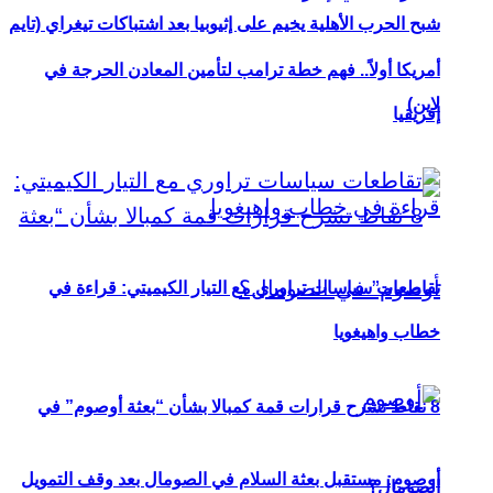
شبح الحرب الأهلية يخيم على إثيوبيا بعد اشتباكات تيغراي (تايم
أمريكا أولاً.. فهم خطة ترامب لتأمين المعادن الحرجة في
لاين)
إفريقيا
تقاطعات سياسات تراوري مع التيار الكيميتي: قراءة في
خطاب واهيغويا
8 نقاط تشرح قرارات قمة كمبالا بشأن “بعثة أوصوم” في
أوصوم: مستقبل بعثة السلام في الصومال بعد وقف التمويل
الصومال؟