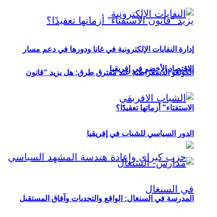
إدارة النفايات الإلكترونية في غانا ودورها في دعم مسار
الاقتصاد الأخضر في إفريقيا
الكونغو الديمقراطية عند مفترق طرق: هل يزيد “قانون
الاستفتاء” أزماتها تعقيدًا؟
الدور السياسي للشباب في إفريقيا
المدرسة في السنغال: الواقع والتحديات وآفاق المستقبل