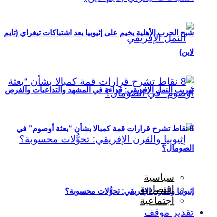
شبح الحرب الأهلية يخيم على إثيوبيا بعد اشتباكات تيغراي (تايم
لاين)
تهريب النمل الإفريقي: قراءة في المشهد والتداعيات والفرص
8 نقاط تشرح قرارات قمة كمبالا بشأن “بعثة أوصوم” في
الصومال؟
سياسية
اقتصادية
إثيوبيا والقرن الإفريقي: تحوُّلات محسوبة؟
اجتماعية
تقدير موقف