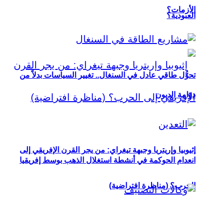
الأزمات؟
العبودية؟
تحوُّل طاقي عادل في السنغال.. تغيير السياسات بدلاً من
دوّامة الديون
إثيوبيا وإريتريا وجبهة تيغراي: من يجر القرن الإفريقي إلى
انعدام الحوكمة في أنشطة استغلال الذهب بوسط إفريقيا
الحرب؟ (مناظرة افتراضية)