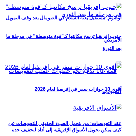
أوصوم: مستقبل بعثة السلام في الصومال بعد وقف التمويل
جنوب إفريقيا ترسخ مكانتها كـ”قوة متوسطة” في مرحلة ما
الأمريكي
بعد الثورة
أقوى 10 جوازات سفر في إفريقيا لعام 2026
عقد التعويضات: من يتحمل العبء الحقيقي للتعويضات عن
كيف يمكن تحويل الأسواق الإفريقية إلى أداة لتخفيف حدة