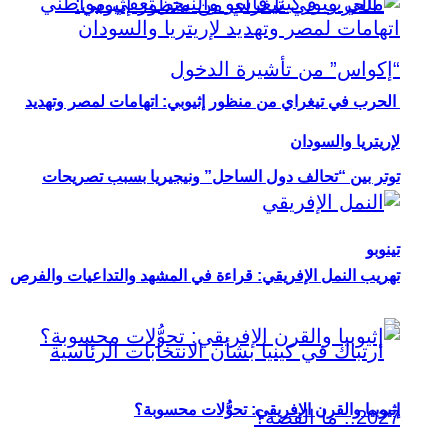
الحرب في تيغراي من منظور إثيوبي: اتهامات لمصر وتهديد
لإريتريا والسودان
توتر بين “تحالف دول الساحل” ونيجيريا بسبب تصريحات
تينوبو
تهريب النمل الإفريقي: قراءة في المشهد والتداعيات والفرص
إثيوبيا والقرن الإفريقي: تحوُّلات محسوبة؟