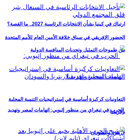
ارتباك في كينيا بشأن الانتخابات الرئاسية 2027.. ما القصة؟
الحضور الإفريقي في سباق خلافة الأمين العام للأمم المتحدة
بين طموحات التمثيل وتحديات المنافسة الدولية
التعاونيات كركيزة أساسية في إستراتيجيات التنمية المحلية
الحرب في تيغراي من منظور إثيوبي: اتهامات لمصر وتهديد
بإفريقيا
لإريتريا والسودان