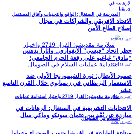
المدرسة في السنغال: الواقع والتحديات وآفاق المستقبل
الاتحاد الإفريقي والشراكات في مجال
إصلاح قطاع الأمن
أكتوبر 22, 2024
حظر اتحاد “فيسي” الإيفواري.. واتارا يدهس
“بيادق” غباغبو على رقعة الحرم الجامعي!
أكتوبر 22, 2024
صمود الأبطال: ثورة الشيمورنجا الأولى ضد
الاستعمار البريطاني في زيمبابوي خلال القرن التاسع
عشر
متلازمة مقديشو: القرار 2719 واختبار استدامة عمليات
أكتوبر 20, 2024
الانتخابات التشريعية في السنغال: الرهانات في
مبارزة عن بُعْد بين عثمان سونكو وماكي سال
السلام في الصومال
أكتوبر 21, 2024
صناعة الطباعة في إفريقيا جنوب الصحراء وعوامل