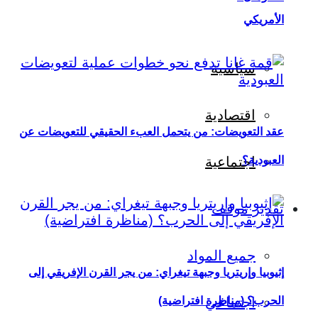
الأمريكي
سياسية
اقتصادية
عقد التعويضات: من يتحمل العبء الحقيقي للتعويضات عن
العبودية؟
اجتماعية
تقدير موقف
جميع المواد
إثيوبيا وإريتريا وجبهة تيغراي: من يجر القرن الإفريقي إلى
اجتماعي
الحرب؟ (مناظرة افتراضية)