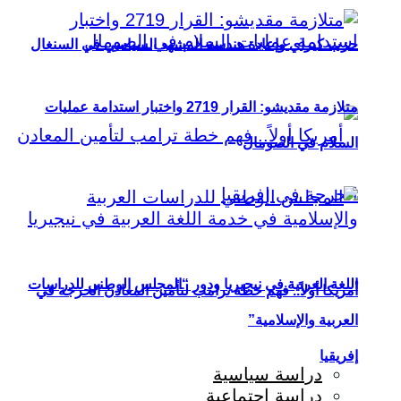
حزب كيراي وإعادة هندسة المشهد السياسي في السنغال
متلازمة مقديشو: القرار 2719 واختبار استدامة عمليات
السلام في الصومال
اللغة العربية في نيجيريا ودور “المجلس الوطني للدراسات
أمريكا أولاً.. فهم خطة ترامب لتأمين المعادن الحرجة في
العربية والإسلامية”
إفريقيا
دراسة سياسية
دراسة اجتماعية