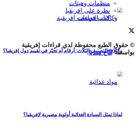
منظمات وهيئات
نظرة على إفريقيا
كتاب قراءات إفريقية
© حقوق الطبع محفوظة لدي قراءات إفريقية
وكالات التصنيف الثلاث: أرقام أم تحيّز في تقييم دول إفريقيا؟
بواسطة
بُنّاج ميديا
.
لماذا تمثل السيادة الغذائية أولوية مصيرية لإفريقيا؟