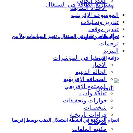
العدد الحالي
الأعداد السابقة
الموسوعة الإفريقية
تقارير وتحليلات
تقدير موقف
دراسات وبحوث
تحوُّل طاقي عادل في السنغال.. تغيير السياسات بدلاً من
ترجمات
المزيد
إفريقيا في المؤشرات
دوّامة الديون
الأخبار
الحالة الدينية
الصحافة الإفريقية
المجتمع الإفريقي
ثقافة وأدب
حوارات وتحقيقات
شخصيات
قراءات تاريخية
انعدام الحوكمة في أنشطة استغلال الذهب بوسط إفريقيا
متابعات
مكتبة الملفات