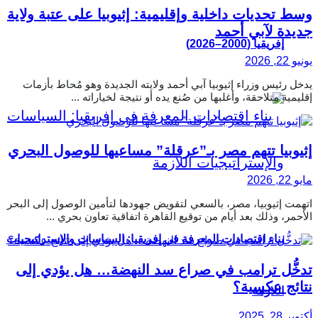
وسط تحديات داخلية وإقليمية: إثيوبيا على عتبة ولاية
جديدة لآبي أحمد
إفريقيا (2000–2026)
يونيو 22, 2026
يدخل رئيس وزراء إثيوبيا آبي أحمد ولايته الجديدة وهو مُحاط بأزمات
إقليمية متلاحقة، وأغلبها من صُنع يده أو نتيجة لخياراته ...
إثيوبيا تتهم مصر بـ”عرقلة” مساعيها للوصول البحري
مايو 22, 2026
اتهمت إثيوبيا، مصر، بالسعي لتقويض جهودها لتأمين الوصول إلى البحر
الأحمر، وذلك بعد أيام من توقيع القاهرة اتفاقية تعاون بحري ...
بناء اقتصادات المعرفة في إفريقيا: السياسات والإستراتيجيات
تدخُّل ترامب في صراع سد النهضة… هل يؤدي إلى
نتائج عكسية؟
اللازمة
أكتوبر 28, 2025