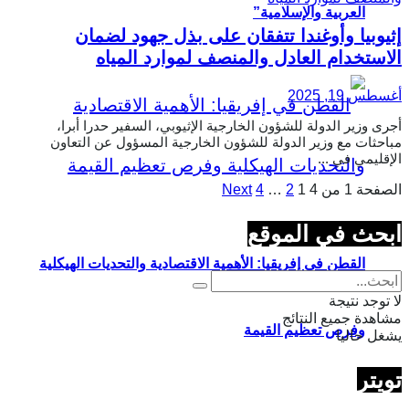
العربية والإسلامية”
إثيوبيا وأوغندا تتفقان على بذل جهود لضمان
الاستخدام العادل والمنصف لموارد المياه
أغسطس 19, 2025
أجرى وزير الدولة للشؤون الخارجية الإثيوبي، السفير حدرا أبرا،
مباحثات مع وزير الدولة للشؤون الخارجية المسؤول عن التعاون
الإقليمي في ...
الصفحة 1 من 4
1
2
…
4
Next
ابحث في الموقع
القطن في إفريقيا: الأهمية الاقتصادية والتحديات الهيكلية
لا توجد نتيجة
مشاهدة جميع النتائج
وفرص تعظيم القيمة
يشغل حاليا
تويتر