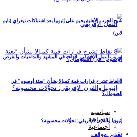
شبح الحرب الأهلية يخيم على إثيوبيا بعد اشتباكات تيغراي (تايم
لاين)
تهريب النمل الإفريقي: قراءة في المشهد والتداعيات والفرص
8 نقاط تشرح قرارات قمة كمبالا بشأن “بعثة أوصوم” في
الصومال؟
سياسية
اقتصادية
إثيوبيا والقرن الإفريقي: تحوُّلات محسوبة؟
اجتماعية
تقدير موقف