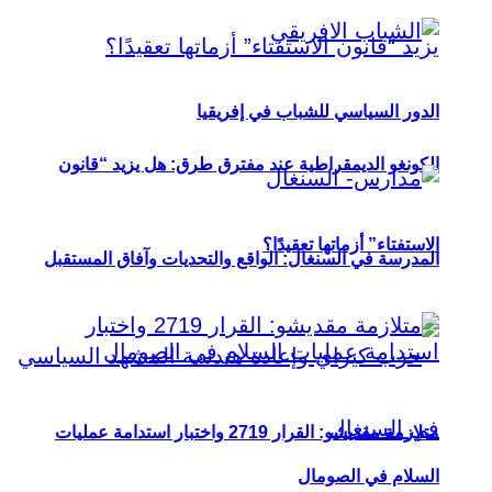
الدور السياسي للشباب في إفريقيا
الكونغو الديمقراطية عند مفترق طرق: هل يزيد “قانون
الاستفتاء” أزماتها تعقيدًا؟
المدرسة في السنغال: الواقع والتحديات وآفاق المستقبل
متلازمة مقديشو: القرار 2719 واختبار استدامة عمليات
السلام في الصومال