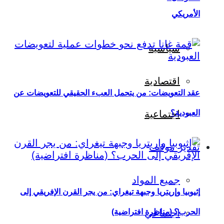
الأمريكي
سياسية
اقتصادية
عقد التعويضات: من يتحمل العبء الحقيقي للتعويضات عن
العبودية؟
اجتماعية
تقدير موقف
جميع المواد
إثيوبيا وإريتريا وجبهة تيغراي: من يجر القرن الإفريقي إلى
اجتماعي
الحرب؟ (مناظرة افتراضية)