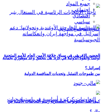
جميع المواد
اجتماعي
اقتصادي
سياسي
الحضور الإفريقي في سباق خلافة الأمين العام للأمم المتحدة
أوغندا والقوة الدولية في غزة: هل يتحقق وعد موهوزي بحماية
إسرائيل؟
بين طموحات التمثيل وتحديات المنافسة الدولية
كيف تعيد التكنولوجيا العسكرية رسم التحالفات الأمنية في
مالي؟