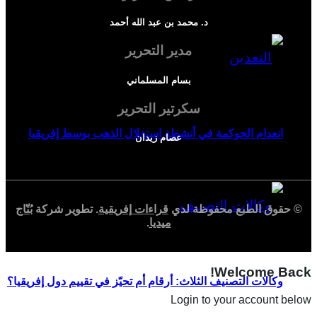
د. محمد بن عبد الله أحمد
مدير التحرير
بسام المسلماني
سكرتير التحرير
انعدام الحوكمة في أنشطة استغلال الذهب بوسط إفريقيا
عصام زيدان
© حقوق الطبع محفوظة لدي
قراءات إفريقية
. تطوير شركة
بُنّاج
ميديا
.
Welcome Back!
وكالات التصنيف الثلاث: أرقام أم تحيّز في تقييم دول إفريقيا؟
Login to your account below