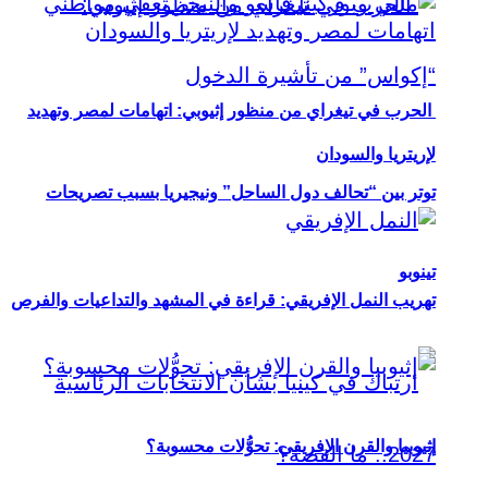
الحرب في تيغراي من منظور إثيوبي: اتهامات لمصر وتهديد
لإريتريا والسودان
توتر بين “تحالف دول الساحل” ونيجيريا بسبب تصريحات
تينوبو
تهريب النمل الإفريقي: قراءة في المشهد والتداعيات والفرص
إثيوبيا والقرن الإفريقي: تحوُّلات محسوبة؟