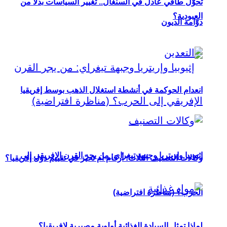
تحوُّل طاقي عادل في السنغال.. تغيير السياسات بدلاً من
العبودية؟
دوّامة الديون
انعدام الحوكمة في أنشطة استغلال الذهب بوسط إفريقيا
إثيوبيا وإريتريا وجبهة تيغراي: من يجر القرن الإفريقي إلى
وكالات التصنيف الثلاث: أرقام أم تحيّز في تقييم دول إفريقيا؟
الحرب؟ (مناظرة افتراضية)
لماذا تمثل السيادة الغذائية أولوية مصيرية لإفريقيا؟