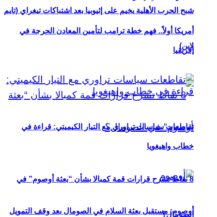
شبح الحرب الأهلية يخيم على إثيوبيا بعد اشتباكات تيغراي (تايم
أمريكا أولاً.. فهم خطة ترامب لتأمين المعادن الحرجة في
لاين)
إفريقيا
تقاطعات سياسات تراوري مع التيار الكيميتي: قراءة في
خطاب واهيغويا
8 نقاط تشرح قرارات قمة كمبالا بشأن “بعثة أوصوم” في
أوصوم: مستقبل بعثة السلام في الصومال بعد وقف التمويل
الصومال؟