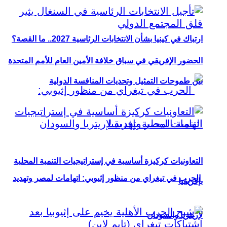
ارتباك في كينيا بشأن الانتخابات الرئاسية 2027.. ما القصة؟
الحضور الإفريقي في سباق خلافة الأمين العام للأمم المتحدة
بين طموحات التمثيل وتحديات المنافسة الدولية
التعاونيات كركيزة أساسية في إستراتيجيات التنمية المحلية
الحرب في تيغراي من منظور إثيوبي: اتهامات لمصر وتهديد
بإفريقيا
لإريتريا والسودان