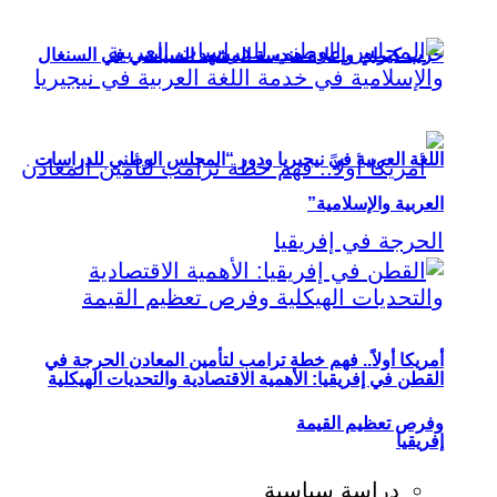
حزب كيراي وإعادة هندسة المشهد السياسي في السنغال
اللغة العربية في نيجيريا ودور “المجلس الوطني للدراسات
العربية والإسلامية”
أمريكا أولاً.. فهم خطة ترامب لتأمين المعادن الحرجة في
القطن في إفريقيا: الأهمية الاقتصادية والتحديات الهيكلية
وفرص تعظيم القيمة
إفريقيا
دراسة سياسية