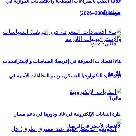
علاقة الذهب بالصراعات المسلحة والاقتصادات الموازية في
إسرائيل؟
إفريقيا (2000–2026)
بناء اقتصادات المعرفة في إفريقيا: السياسات والإستراتيجيات
اللازمة
كيف تعيد التكنولوجيا العسكرية رسم التحالفات الأمنية في
مالي؟
إدارة النفايات الإلكترونية في غانا ودورها في دعم مسار
الاقتصاد الأخضر في إفريقيا