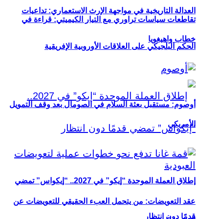
العدالة التاريخية في مواجهة الإرث الاستعماري: تداعيات
تقاطعات سياسات تراوري مع التيار الكيميتي: قراءة في
خطاب واهيغويا
الحكم البلجيكي على العلاقات الأوروبية الإفريقية
أوصوم: مستقبل بعثة السلام في الصومال بعد وقف التمويل
الأمريكي
إطلاق العملة الموحدة “إيكو” في 2027.. “إيكواس” تمضي
عقد التعويضات: من يتحمل العبء الحقيقي للتعويضات عن
قدمًا دون انتظار