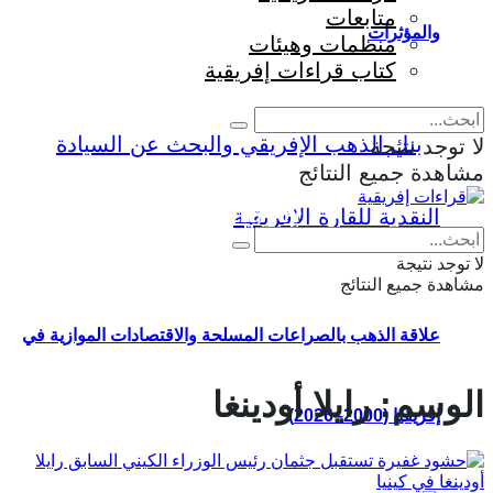
متابعات
والمؤثرات
منظمات وهيئات
كتاب قراءات إفريقية
لا توجد نتيجة
مشاهدة جميع النتائج
Eng
|
Fr
لا توجد نتيجة
مشاهدة جميع النتائج
علاقة الذهب بالصراعات المسلحة والاقتصادات الموازية في
الوسم:
رايلا أودينغا
إفريقيا (2000–2026)