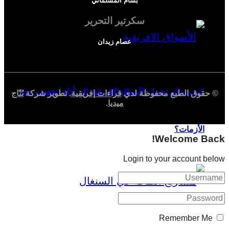
بسام المسلماني
سكرتير التحرير
عصام زيدان
كيف يمكن تحويل الأسواق الإفريقية إلى أداة لتخفيف حدة
© حقوق الطبع محفوظة لدي
قراءات إفريقية
. تطوير شركة
بُنّاج
ميديا
.
الأزمات؟
Welcome Back!
Login to your account below
Remember Me