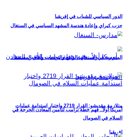
الدور السياسي للشباب في إفريقيا
حزب كيراي وإعادة هندسة المشهد السياسي في السنغال
المدرسة في السنغال: الواقع والتحديات وآفاق المستقبل
متلازمة مقديشو: القرار 2719 واختبار استدامة عمليات
أمريكا أولاً.. فهم خطة ترامب لتأمين المعادن الحرجة في
السلام في الصومال
إفريقيا