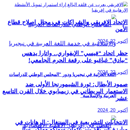
الاتحاد الإفريقي والشراكات في مجال إصلاح قطاع
الأمن
أكتوبر 22, 2024
حظر اتحاد “فيسي” الإيفواري.. واتارا يدهس
“بيادق” غباغبو على رقعة الحرم الجامعي!
أكتوبر 22, 2024
اللغة العربية في نيجيريا ودور “المجلس الوطني للدراسات
صمود الأبطال: ثورة الشيمورنجا الأولى ضد
الاستعمار البريطاني في زيمبابوي خلال القرن التاسع
العربية والإسلامية”
عشر
أكتوبر 20, 2024
الانتخابات التشريعية في السنغال: الرهانات في
مبارزة عن بُعْد بين عثمان سونكو وماكي سال