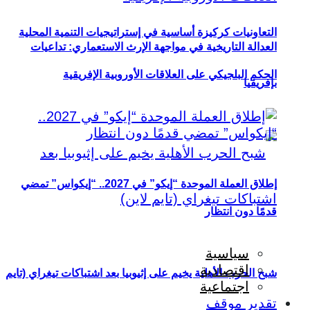
التعاونيات كركيزة أساسية في إستراتيجيات التنمية المحلية
العدالة التاريخية في مواجهة الإرث الاستعماري: تداعيات
الحكم البلجيكي على العلاقات الأوروبية الإفريقية
بإفريقيا
إطلاق العملة الموحدة “إيكو” في 2027.. “إيكواس” تمضي
قدمًا دون انتظار
سياسية
اقتصادية
شبح الحرب الأهلية يخيم على إثيوبيا بعد اشتباكات تيغراي (تايم
اجتماعية
تقدير موقف