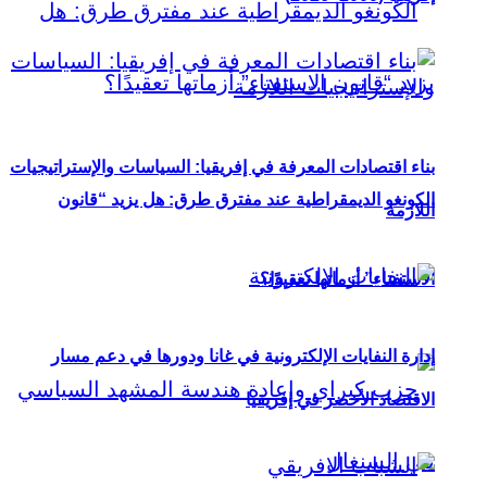
بناء اقتصادات المعرفة في إفريقيا: السياسات والإستراتيجيات
الكونغو الديمقراطية عند مفترق طرق: هل يزيد “قانون
اللازمة
الاستفتاء” أزماتها تعقيدًا؟
إدارة النفايات الإلكترونية في غانا ودورها في دعم مسار
الاقتصاد الأخضر في إفريقيا