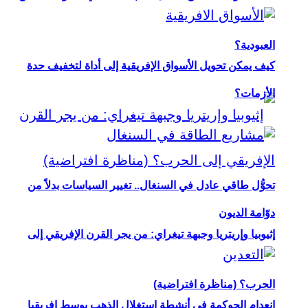
العبودية؟
كيف يمكن تحويل الأسواق الإفريقية إلى أداة لتخفيف حدة
الأزمات؟
تحوُّل طاقي عادل في السنغال.. تغيير السياسات بدلاً من
دوّامة الديون
إثيوبيا وإريتريا وجبهة تيغراي: من يجر القرن الإفريقي إلى
الحرب؟ (مناظرة افتراضية)
انعدام الحوكمة في أنشطة استغلال الذهب بوسط إفريقيا