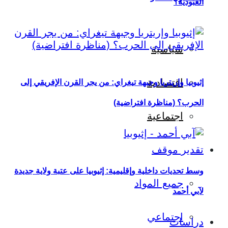
العبودية؟
سياسية
اقتصادية
إثيوبيا وإريتريا وجبهة تيغراي: من يجر القرن الإفريقي إلى
الحرب؟ (مناظرة افتراضية)
اجتماعية
تقدير موقف
وسط تحديات داخلية وإقليمية: إثيوبيا على عتبة ولاية جديدة
جميع المواد
لآبي أحمد
اجتماعي
دراسات