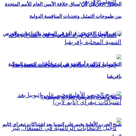
الحضور الإفريقي في سباق خلافة الأمين العام للأمم المتحدة
بين طموحات التمثيل وتحديات المنافسة الدولية
تهريب النمل الإفريقي: قراءة في المشهد والتداعيات والفرص
التعاونيات كركيزة أساسية في إستراتيجيات التنمية المحلية
بإفريقيا
إثيوبيا والقرن الإفريقي: تحوُّلات محسوبة؟
شبح الحرب الأهلية يخيم على إثيوبيا بعد اشتباكات تيغراي (تايم