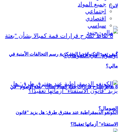
جميع المواد
لاين)
اجتماعي
اقتصادي
سياسي
كيف تعيد التكنولوجيا العسكرية رسم التحالفات الأمنية في
مالي؟
8 نقاط تشرح قرارات قمة كمبالا بشأن “بعثة أوصوم” في
الصومال؟
الكونغو الديمقراطية عند مفترق طرق: هل يزيد “قانون
الاستفتاء” أزماتها تعقيدًا؟