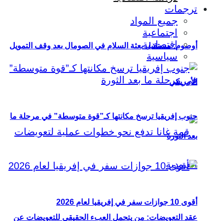
ترجمات
جميع المواد
اجتماعية
اقتصادية
أوصوم: مستقبل بعثة السلام في الصومال بعد وقف التمويل
سياسية
الأمريكي
جنوب إفريقيا ترسخ مكانتها كـ”قوة متوسطة” في مرحلة ما
بعد الثورة
أقوى 10 جوازات سفر في إفريقيا لعام 2026
عقد التعويضات: من يتحمل العبء الحقيقي للتعويضات عن