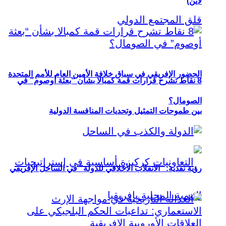
لاين)
الحضور الإفريقي في سباق خلافة الأمين العام للأمم المتحدة
8 نقاط تشرح قرارات قمة كمبالا بشأن “بعثة أوصوم” في
الصومال؟
بين طموحات التمثيل وتحديات المنافسة الدولية
رؤية نقدية: “الانقلاب الأخلاقي للدولة” في الساحل الإفريقي