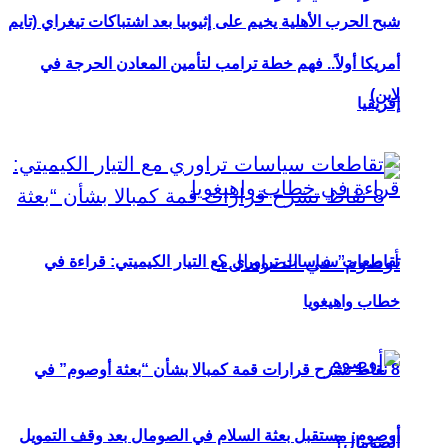
شبح الحرب الأهلية يخيم على إثيوبيا بعد اشتباكات تيغراي (تايم
أمريكا أولاً.. فهم خطة ترامب لتأمين المعادن الحرجة في
لاين)
إفريقيا
تقاطعات سياسات تراوري مع التيار الكيميتي: قراءة في
خطاب واهيغويا
8 نقاط تشرح قرارات قمة كمبالا بشأن “بعثة أوصوم” في
أوصوم: مستقبل بعثة السلام في الصومال بعد وقف التمويل
الصومال؟