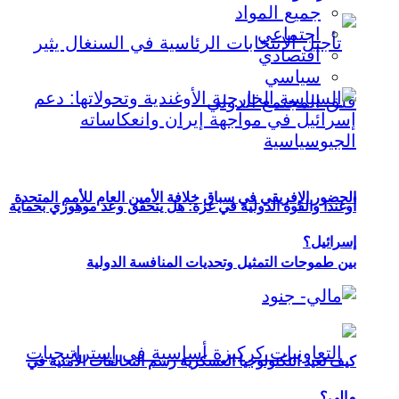
جميع المواد
اجتماعي
اقتصادي
سياسي
الحضور الإفريقي في سباق خلافة الأمين العام للأمم المتحدة
أوغندا والقوة الدولية في غزة: هل يتحقق وعد موهوزي بحماية
إسرائيل؟
بين طموحات التمثيل وتحديات المنافسة الدولية
كيف تعيد التكنولوجيا العسكرية رسم التحالفات الأمنية في
مالي؟