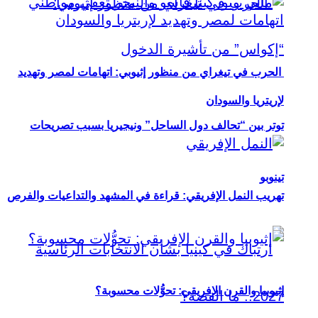
الحرب في تيغراي من منظور إثيوبي: اتهامات لمصر وتهديد
لإريتريا والسودان
توتر بين “تحالف دول الساحل” ونيجيريا بسبب تصريحات
تينوبو
تهريب النمل الإفريقي: قراءة في المشهد والتداعيات والفرص
إثيوبيا والقرن الإفريقي: تحوُّلات محسوبة؟