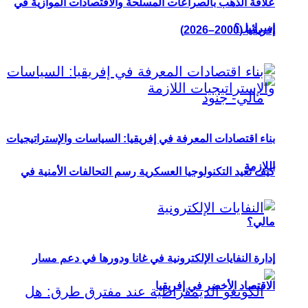
علاقة الذهب بالصراعات المسلحة والاقتصادات الموازية في
إسرائيل؟
إفريقيا (2000–2026)
بناء اقتصادات المعرفة في إفريقيا: السياسات والإستراتيجيات
اللازمة
كيف تعيد التكنولوجيا العسكرية رسم التحالفات الأمنية في
مالي؟
إدارة النفايات الإلكترونية في غانا ودورها في دعم مسار
الاقتصاد الأخضر في إفريقيا