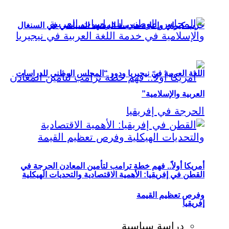
حزب كيراي وإعادة هندسة المشهد السياسي في السنغال
اللغة العربية في نيجيريا ودور “المجلس الوطني للدراسات
العربية والإسلامية”
أمريكا أولاً.. فهم خطة ترامب لتأمين المعادن الحرجة في
القطن في إفريقيا: الأهمية الاقتصادية والتحديات الهيكلية
وفرص تعظيم القيمة
إفريقيا
دراسة سياسية