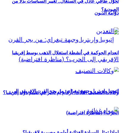
تحوُّل طاقي عادل في السنغال.. تغيير السياسات بدلاً من
العبودية؟
دوّامة الديون
انعدام الحوكمة في أنشطة استغلال الذهب بوسط إفريقيا
إثيوبيا وإريتريا وجبهة تيغراي: من يجر القرن الإفريقي إلى
وكالات التصنيف الثلاث: أرقام أم تحيّز في تقييم دول إفريقيا؟
الحرب؟ (مناظرة افتراضية)
لماذا تمثل السيادة الغذائية أولوية مصيرية لإفريقيا؟