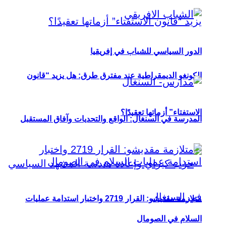
الدور السياسي للشباب في إفريقيا
الكونغو الديمقراطية عند مفترق طرق: هل يزيد “قانون
الاستفتاء” أزماتها تعقيدًا؟
المدرسة في السنغال: الواقع والتحديات وآفاق المستقبل
متلازمة مقديشو: القرار 2719 واختبار استدامة عمليات
السلام في الصومال