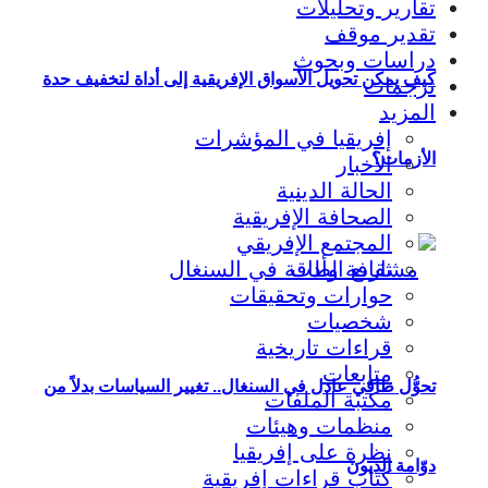
تقارير وتحليلات
تقدير موقف
دراسات وبحوث
كيف يمكن تحويل الأسواق الإفريقية إلى أداة لتخفيف حدة
ترجمات
المزيد
إفريقيا في المؤشرات
الأزمات؟
الأخبار
الحالة الدينية
الصحافة الإفريقية
المجتمع الإفريقي
ثقافة وأدب
حوارات وتحقيقات
شخصيات
قراءات تاريخية
متابعات
تحوُّل طاقي عادل في السنغال.. تغيير السياسات بدلاً من
مكتبة الملفات
منظمات وهيئات
نظرة على إفريقيا
دوّامة الديون
كتاب قراءات إفريقية