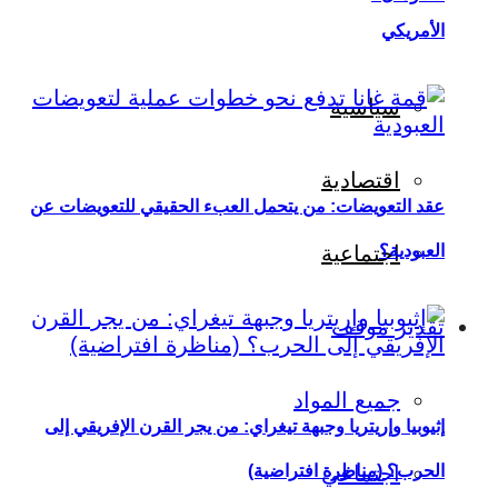
الأمريكي
سياسية
اقتصادية
عقد التعويضات: من يتحمل العبء الحقيقي للتعويضات عن
العبودية؟
اجتماعية
تقدير موقف
جميع المواد
إثيوبيا وإريتريا وجبهة تيغراي: من يجر القرن الإفريقي إلى
اجتماعي
الحرب؟ (مناظرة افتراضية)