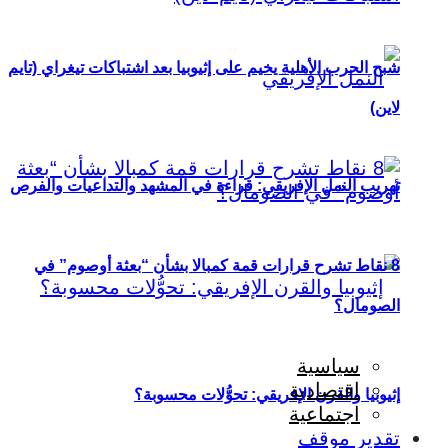
شبح الحرب الأهلية يخيم على إثيوبيا بعد اشتباكات تيغراي (تايم
لاين)
تهريب النمل الإفريقي: قراءة في المشهد والتداعيات والفرص
8 نقاط تشرح قرارات قمة كمبالا بشأن “بعثة أوصوم” في
الصومال؟
سياسية
اقتصادية
إثيوبيا والقرن الإفريقي: تحوُّلات محسوبة؟
اجتماعية
تقدير موقف