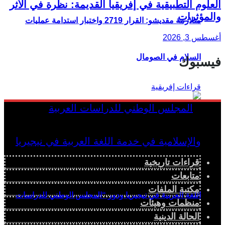
العلوم التطبيقية في إفريقيا القديمة: نظرة في الأثر
والمؤثرات
متلازمة مقديشو: القرار 2719 واختبار استدامة عمليات
أغسطس 3, 2026
السلام في الصومال
فيسبوك
قراءات تاريخية
متابعات
مكتبة الملفات
اللغة العربية في نيجيريا ودور “المجلس الوطني للدراسات
منظمات وهيئات
الحالة الدينية