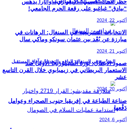
حظر اتحاد “فيسي” الإيفواري.. واتارا يدهس
الدور السياسي للشباب في إفريقيا
“بيادق” غباغبو على رقعة الحرم الجامعي!
أكتوبر 22, 2024
الانتخابات التشريعية في السنغال: الرهانات في
مبارزة عن بُعْد بين عثمان سونكو وماكي سال
أكتوبر 21, 2024
المدرسة في السنغال: الواقع والتحديات وآفاق المستقبل
صمود الأبطال: ثورة الشيمورنجا الأولى ضد
الاستعمار البريطاني في زيمبابوي خلال القرن التاسع
عشر
أكتوبر 20, 2024
صناعة الطباعة في إفريقيا جنوب الصحراء وعوامل
دَفْعها
أكتوبر 6, 2024