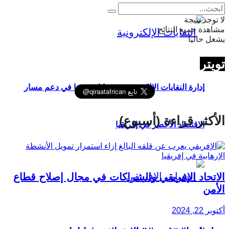
لا توجد نتيجة
مشاهدة جميع النتائج
يشغل حاليا
تويتر
إدارة النفايات الإلكترونية في غانا ودورها في دعم مسار
الأكثر قراءة (أسبوع)
الاقتصاد الأخضر في إفريقيا
الاتحاد الإفريقي والشراكات في مجال إصلاح قطاع
الأمن
أكتوبر 22, 2024