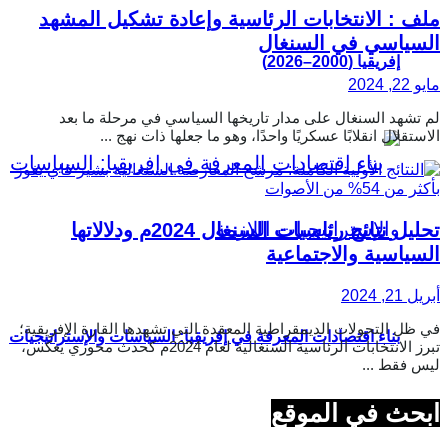
ملف : الانتخابات الرئاسية وإعادة تشكيل المشهد
السياسي في السنغال
إفريقيا (2000–2026)
مايو 22, 2024
لم تشهد السنغال على مدار تاريخها السياسي في مرحلة ما بعد
الاستقلال انقلابًا عسكريًا واحدًا، وهو ما جعلها ذات نهج ...
تحليل نتائج رئاسيات السنغال 2024م ودلالاتها
السياسية والاجتماعية
أبريل 21, 2024
في ظل التحولات الديمقراطية المعقدة التي تشهدها القارة الإفريقية؛
بناء اقتصادات المعرفة في إفريقيا: السياسات والإستراتيجيات
تبرز الانتخابات الرئاسية السنغالية لعام 2024م كحدث محوري يعكس،
ليس فقط ...
ابحث في الموقع
اللازمة