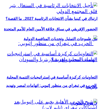
ارتباك في كينيا بشأن الانتخابات الرئاسية 2027.. ما القصة؟
الحضور الإفريقي في سباق خلافة الأمين العام للأمم المتحدة
بين طموحات التمثيل وتحديات المنافسة الدولية
التعاونيات كركيزة أساسية في إستراتيجيات التنمية المحلية
الحرب في تيغراي من منظور إثيوبي: اتهامات لمصر وتهديد
بإفريقيا
لإريتريا والسودان