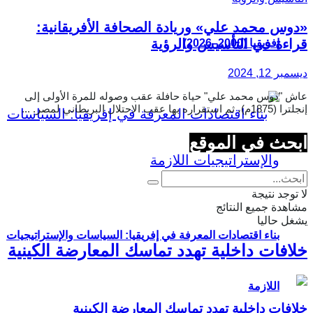
«دوس محمد علي» وريادة الصحافة الأفريقانية:
قراءة في التأسيس والرؤية
إفريقيا (2000–2026)
ديسمبر 12, 2024
عاش "دوس محمد علي" حياة حافلة عقب وصوله للمرة الأولى إلى
إنجلترا (1875م)، ثم استقراره بها عقب الاحتلال البريطاني لمصر. ...
ابحث في الموقع
لا توجد نتيجة
مشاهدة جميع النتائج
يشغل حاليا
بناء اقتصادات المعرفة في إفريقيا: السياسات والإستراتيجيات
خلافات داخلية تهدد تماسك المعارضة الكينية
اللازمة
خلافات داخلية تهدد تماسك المعارضة الكينية