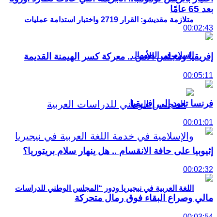
بعد 65 عامًا
متلازمة مقديشو: القرار 2719 واختبار استدامة عمليات
00:02:43
السلام في الصومال
إفريقيا ومجلس الأمن .. معركة كسر الهيمنة القديمة
00:05:11
فرنسا تعود إلى إفريقيا
00:01:01
إثيوبيا على حافة الانقسام .. هل ينهار سلام بريتوريا؟
00:02:32
اللغة العربية في نيجيريا ودور “المجلس الوطني للدراسات
مالي وصراع البقاء فوق رمال متحركة
00:03:54