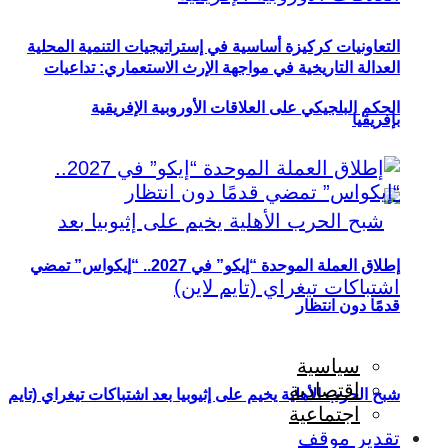
التعاونيات كركيزة أساسية في إستراتيجيات التنمية المحلية
العدالة التاريخية في مواجهة الإرث الاستعماري: تداعيات
الحكم البلجيكي على العلاقات الأوروبية الإفريقية
بإفريقيا
إطلاق العملة الموحدة “إيكو” في 2027.. “إيكواس” تمضي
قدمًا دون انتظار
سياسية
اقتصادية
شبح الحرب الأهلية يخيم على إثيوبيا بعد اشتباكات تيغراي (تايم
اجتماعية
تقدير موقف