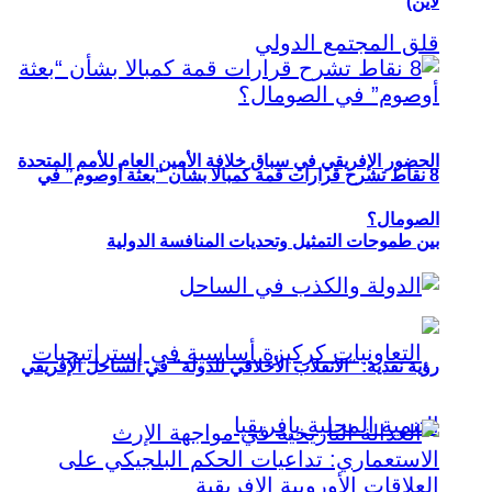
لاين)
الحضور الإفريقي في سباق خلافة الأمين العام للأمم المتحدة
8 نقاط تشرح قرارات قمة كمبالا بشأن “بعثة أوصوم” في
الصومال؟
بين طموحات التمثيل وتحديات المنافسة الدولية
رؤية نقدية: “الانقلاب الأخلاقي للدولة” في الساحل الإفريقي