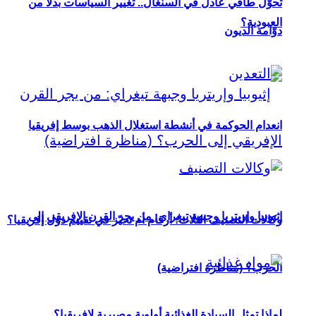
تحوُّل طاقي عادل في السنغال.. تغيير السياسات بدلاً من
العبودية؟
دوّامة الديون
انعدام الحوكمة في أنشطة استغلال الذهب بوسط إفريقيا
إثيوبيا وإريتريا وجبهة تيغراي: من يجر القرن الإفريقي إلى
وكالات التصنيف الثلاث: أرقام أم تحيّز في تقييم دول إفريقيا؟
الحرب؟ (مناظرة افتراضية)
لماذا تمثل السيادة الغذائية أولوية مصيرية لإفريقيا؟