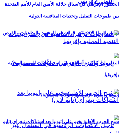
الحضور الإفريقي في سباق خلافة الأمين العام للأمم المتحدة
بين طموحات التمثيل وتحديات المنافسة الدولية
تهريب النمل الإفريقي: قراءة في المشهد والتداعيات والفرص
التعاونيات كركيزة أساسية في إستراتيجيات التنمية المحلية
بإفريقيا
إثيوبيا والقرن الإفريقي: تحوُّلات محسوبة؟
شبح الحرب الأهلية يخيم على إثيوبيا بعد اشتباكات تيغراي (تايم