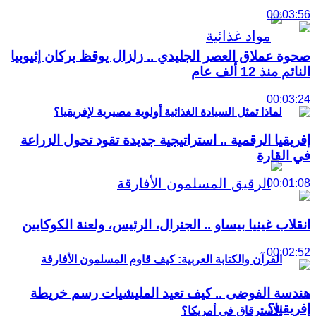
00:03:56
صحوة عملاق العصر الجليدي .. زلزال يوقظ بركان إثيوبيا
النائم منذ 12 ألف عام
00:03:24
لماذا تمثل السيادة الغذائية أولوية مصيرية لإفريقيا؟
إفريقيا الرقمية .. استراتيجية جديدة تقود تحول الزراعة
في القارة
00:01:08
انقلاب غينيا بيساو .. الجنرال، الرئيس، ولعنة الكوكايين
00:02:52
القرآن والكتابة العربية: كيف قاوم المسلمون الأفارقة
هندسة الفوضى .. كيف تعيد المليشيات رسم خريطة
إفريقيا؟
الاسترقاق في أمريكا؟