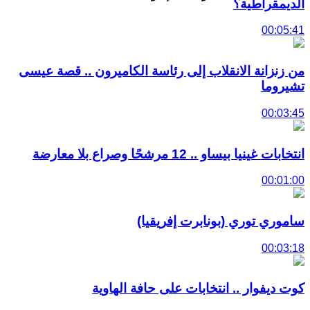
الديمقراطية؟
00:05:41
من زنزانة الانقلاب إلى رئاسة الكاميرون .. قصة عيسى
تشيروما
00:03:45
انتخابات غينيا بيساو .. 12 مرشحًا وصراع بلا معارضة
00:01:00
ساموري توري (بونابرت إفريقيا)
00:03:18
كوت ديفوار .. انتخابات على حافة الهاوية