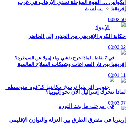
إيكواس … القوة المؤجلة تحدي الإرهاب في غرب
سياسية
إفريقيا
00:02:50
حكاية الكرم الإفريقي من الجذور إلى الحاضر
00:03:02
في 7 نقاط.. لماذا خرج تفشي وباء إيبولا عن السيطرة؟
إفريقيا بين نار الصراعات وشبكات السلاح العالمية
00:01:11
لماذا تتحرك إسرائيل الآن نحو إثيوبيا؟
00:03:07
إريتريا في مفترق الطرق بين العزلة والتوازن الإقليمي