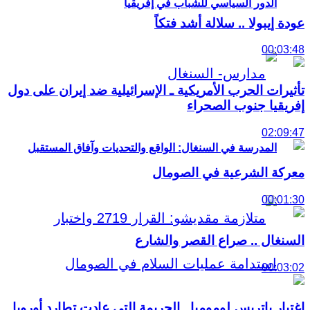
الدور السياسي للشباب في إفريقيا
عودة إيبولا .. سلالة أشد فتكاً
00:03:48
تأثيرات الحرب الأمريكية ـ الإسرائيلية ضد إيران على دول
إفريقيا جنوب الصحراء
02:09:47
المدرسة في السنغال: الواقع والتحديات وآفاق المستقبل
معركة الشرعية في الصومال
00:01:30
السنغال .. صراع القصر والشارع
00:03:02
اغتيار باتريس لومومبا.. الجريمة التي عادت تطارد أوروبا