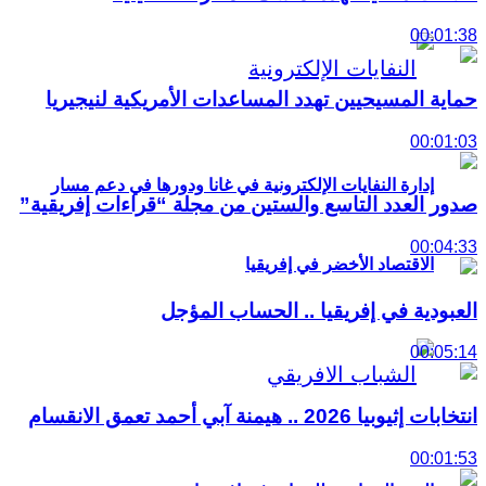
00:01:38
حماية المسيحيين تهدد المساعدات الأمريكية لنيجيريا
00:01:03
إدارة النفايات الإلكترونية في غانا ودورها في دعم مسار
صدور العدد التاسع والستين من مجلة “قراءات إفريقية”
00:04:33
الاقتصاد الأخضر في إفريقيا
العبودية في إفريقيا .. الحساب المؤجل
00:05:14
انتخابات إثيوبيا 2026 .. هيمنة آبي أحمد تعمق الانقسام
00:01:53