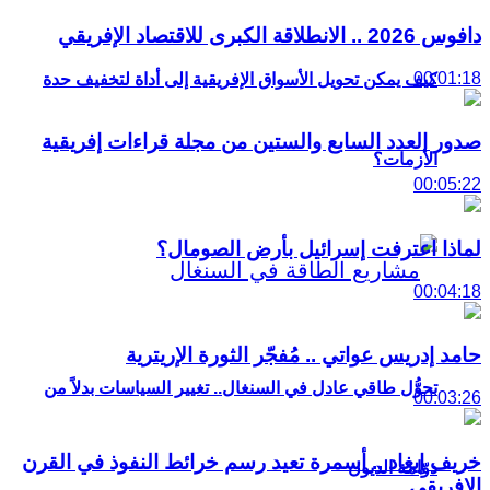
دافوس 2026 .. الانطلاقة الكبرى للاقتصاد الإفريقي
00:01:18
كيف يمكن تحويل الأسواق الإفريقية إلى أداة لتخفيف حدة
صدور العدد السابع والستين من مجلة قراءات إفريقية
الأزمات؟
00:05:22
لماذا اعترفت إسرائيل بأرض الصومال؟
00:04:18
حامد إدريس عواتي .. مُفجّر الثورة الإريترية
تحوُّل طاقي عادل في السنغال.. تغيير السياسات بدلاً من
00:03:26
خريف إيغاد .. أسمرة تعيد رسم خرائط النفوذ في القرن
دوّامة الديون
الإفريقي