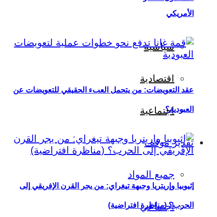
الأمريكي
سياسية
اقتصادية
عقد التعويضات: من يتحمل العبء الحقيقي للتعويضات عن
العبودية؟
اجتماعية
تقدير موقف
جميع المواد
إثيوبيا وإريتريا وجبهة تيغراي: من يجر القرن الإفريقي إلى
اجتماعي
الحرب؟ (مناظرة افتراضية)