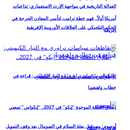
العدالة التاريخية في مواجهة الإرث الاستعماري: تداعيات
أمريكا أولاً.. فهم خطة ترامب لتأمين المعادن الحرجة في
الحكم البلجيكي على العلاقات الأوروبية الإفريقية
إفريقيا
تقاطعات سياسات تراوري مع التيار الكيميتي: قراءة في
خطاب واهيغويا
إطلاق العملة الموحدة “إيكو” في 2027.. “إيكواس” تمضي
أوصوم: مستقبل بعثة السلام في الصومال بعد وقف التمويل
قدمًا دون انتظار