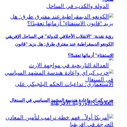
رؤية نقدية: “الانقلاب الأخلاقي للدولة” في الساحل الإفريقي
الكونغو الديمقراطية عند مفترق طرق: هل يزيد “قانون
الاستفتاء” أزماتها تعقيدًا؟
حزب كيراي وإعادة هندسة المشهد السياسي في السنغال