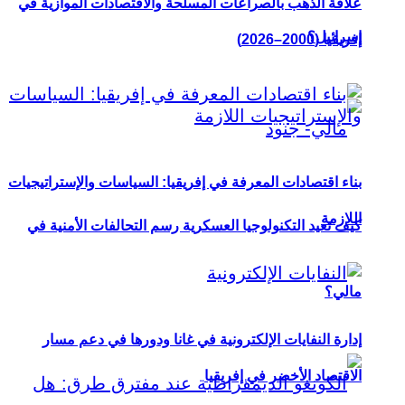
علاقة الذهب بالصراعات المسلحة والاقتصادات الموازية في
إسرائيل؟
إفريقيا (2000–2026)
بناء اقتصادات المعرفة في إفريقيا: السياسات والإستراتيجيات
اللازمة
كيف تعيد التكنولوجيا العسكرية رسم التحالفات الأمنية في
مالي؟
إدارة النفايات الإلكترونية في غانا ودورها في دعم مسار
الاقتصاد الأخضر في إفريقيا