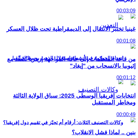
00:03:09
غينيا تختبر الانتقال إلى الديمقراطية تحت ظلال العسكر
00:01:08
انعدام الحوكمة في أنشطة استغلال الذهب بوسط إفريقيا
من قاعة المنظمات إلى حافة المواجهة إريتريا تُصعِّد مع
إثيوبيا بالانسحاب من "إيغاد"
00:01:12
انتخابات إفريقيا الوسطى 2025: سباق الولاية الثالثة
ومخاطر المستقبل
00:00:49
وكالات التصنيف الثلاث: أرقام أم تحيّز في تقييم دول إفريقيا؟
بنين .. لماذا فشل الانقلاب؟