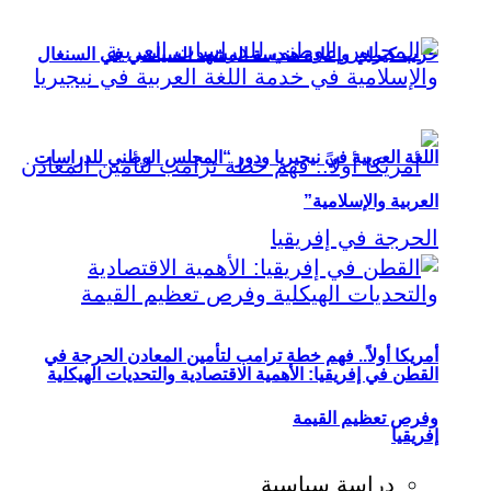
حزب كيراي وإعادة هندسة المشهد السياسي في السنغال
اللغة العربية في نيجيريا ودور “المجلس الوطني للدراسات
العربية والإسلامية”
أمريكا أولاً.. فهم خطة ترامب لتأمين المعادن الحرجة في
القطن في إفريقيا: الأهمية الاقتصادية والتحديات الهيكلية
وفرص تعظيم القيمة
إفريقيا
دراسة سياسية