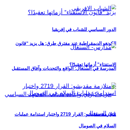
الدور السياسي للشباب في إفريقيا
الكونغو الديمقراطية عند مفترق طرق: هل يزيد “قانون
الاستفتاء” أزماتها تعقيدًا؟
المدرسة في السنغال: الواقع والتحديات وآفاق المستقبل
متلازمة مقديشو: القرار 2719 واختبار استدامة عمليات
السلام في الصومال