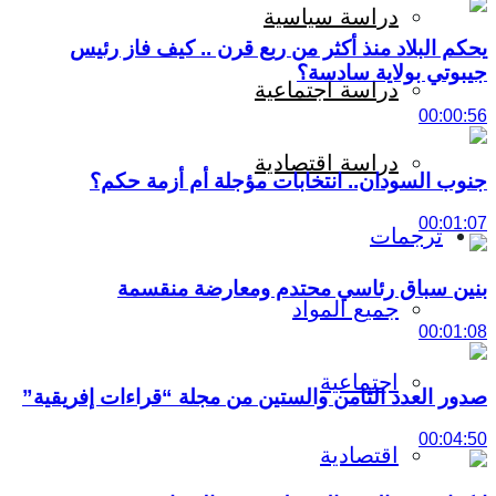
دراسة سياسية
يحكم البلاد منذ أكثر من ربع قرن .. كيف فاز رئيس
جيبوتي بولاية سادسة؟
دراسة اجتماعية
00:00:56
دراسة اقتصادية
جنوب السودان.. انتخابات مؤجلة أم أزمة حكم؟
00:01:07
ترجمات
بنين سباق رئاسي محتدم ومعارضة منقسمة
جميع المواد
00:01:08
اجتماعية
صدور العدد الثامن والستين من مجلة “قراءات إفريقية”
00:04:50
اقتصادية