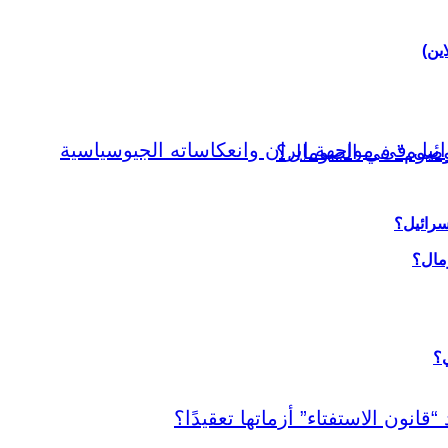
اين)
سرائيل؟
ي؟