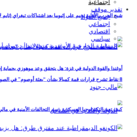
اجتماعية
تقدير موقف
شبح الحرب الأهلية يخيم على إثيوبيا بعد اشتباكات تيغراي (تايم ل
جميع المواد
اجتماعي
اقتصادي
سياسي
أوغندا والقوة الدولية في غزة: هل يتحقق وعد موهوزي بحماية إ
8 نقاط تشرح قرارات قمة كمبالا بشأن “بعثة أوصوم” في الصومال؟
كيف تعيد التكنولوجيا العسكرية رسم التحالفات الأمنية في مال