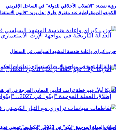
رؤية نقدية: “الانقلاب الأخلاقي للدولة” في الساحل الإفريقي
الكونغو الديمقراطية عند مفترق طرق: هل يزيد “قانون الاستفتاء” 
حزب كيراي وإعادة هندسة المشهد السياسي في السنغال
العدالة التاريخية في مواجهة الإرث الاستعماري: تداعيات الحكم ا
أمريكا أولاً.. فهم خطة ترامب لتأمين المعادن الحرجة في إفريقي
إطلاق العملة الموحدة “إيكو” في 2027.. “إيكواس” تمضي قدمًا دون انتظار
تقاطعات سياسات تراوري مع التيار الكيميتي: قراءة في خطاب و