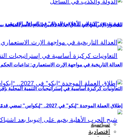
رؤية نقدية: “الانقلاب الأخلاقي للدولة” في الساحل الإفريقي
الحضور الإفريقي في سباق خلافة الأمين العام للأمم المتحدة ب
العدالة التاريخية في مواجهة الإرث الاستعماري: تداعيات الحكم ا
التعاونيات كركيزة أساسية في إستراتيجيات التنمية المحلية بإفري
إطلاق العملة الموحدة “إيكو” في 2027.. “إيكواس” تمضي قدمًا دون انتظار
سياسية
اقتصادية