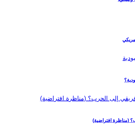
مريكي
دية؟
رب؟ (مناظرة افتراضية)