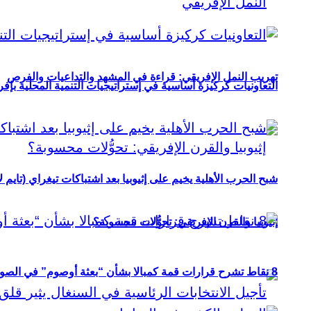
تهريب النمل الإفريقي: قراءة في المشهد والتداعيات والفرص
التعاونيات كركيزة أساسية في إستراتيجيات التنمية المحلية بإفري
شبح الحرب الأهلية يخيم على إثيوبيا بعد اشتباكات تيغراي (تايم ل
إثيوبيا والقرن الإفريقي: تحوُّلات محسوبة؟
8 نقاط تشرح قرارات قمة كمبالا بشأن “بعثة أوصوم” في الصومال؟