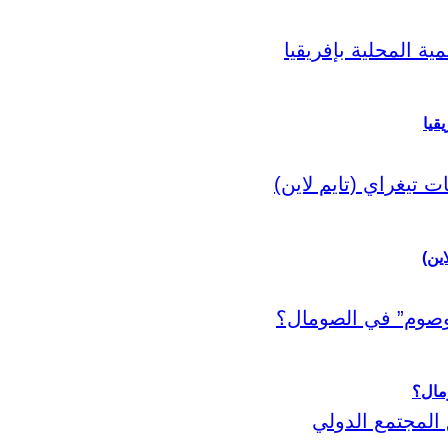
قيا
اين)