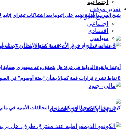
اجتماعية
تقدير موقف
شبح الحرب الأهلية يخيم على إثيوبيا بعد اشتباكات تيغراي (تايم ل
جميع المواد
اجتماعي
اقتصادي
سياسي
أوغندا والقوة الدولية في غزة: هل يتحقق وعد موهوزي بحماية إ
8 نقاط تشرح قرارات قمة كمبالا بشأن “بعثة أوصوم” في الصومال؟
كيف تعيد التكنولوجيا العسكرية رسم التحالفات الأمنية في مال