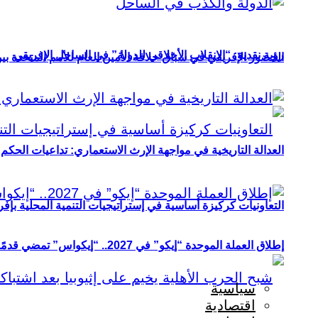
رؤية نقدية: “الانقلاب الأخلاقي للدولة” في الساحل الإفريقي
الحضور الإفريقي في سباق خلافة الأمين العام للأمم المتحدة ب
العدالة التاريخية في مواجهة الإرث الاستعماري: تداعيات الحكم ا
التعاونيات كركيزة أساسية في إستراتيجيات التنمية المحلية بإفري
إطلاق العملة الموحدة “إيكو” في 2027.. “إيكواس” تمضي قدمًا دون انتظار
سياسية
اقتصادية