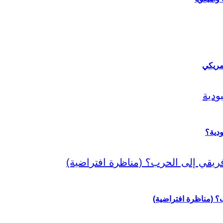
مريكي
دية؟
رب؟ (مناظرة افتراضية)