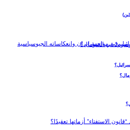
اين)
سرائيل؟
ي؟