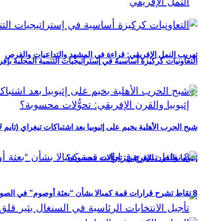
تهريب النمل الإفريقي: قراءة في المشهد والتداعيات والفرص
التعاونيات كركيزة أساسية في إستراتيجيات التنمية المحلية بإفري
شبح الحرب الأهلية يخيم على إثيوبيا بعد اشتباكات تيغراي (تايم ل
إثيوبيا والقرن الإفريقي: تحوُّلات محسوبة؟
8 نقاط تشرح قرارات قمة كمبالا بشأن “بعثة أوصوم” في الصومال؟