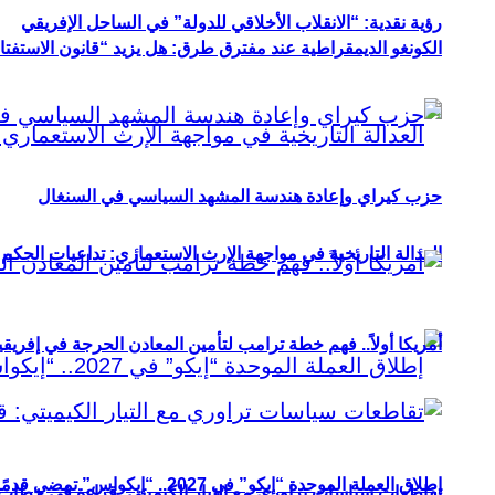
رؤية نقدية: “الانقلاب الأخلاقي للدولة” في الساحل الإفريقي
الكونغو الديمقراطية عند مفترق طرق: هل يزيد “قانون الاستفتاء” 
حزب كيراي وإعادة هندسة المشهد السياسي في السنغال
العدالة التاريخية في مواجهة الإرث الاستعماري: تداعيات الحكم ا
أمريكا أولاً.. فهم خطة ترامب لتأمين المعادن الحرجة في إفريقي
إطلاق العملة الموحدة “إيكو” في 2027.. “إيكواس” تمضي قدمًا دون انتظار
تقاطعات سياسات تراوري مع التيار الكيميتي: قراءة في خطاب و