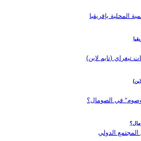
قيا
اين)