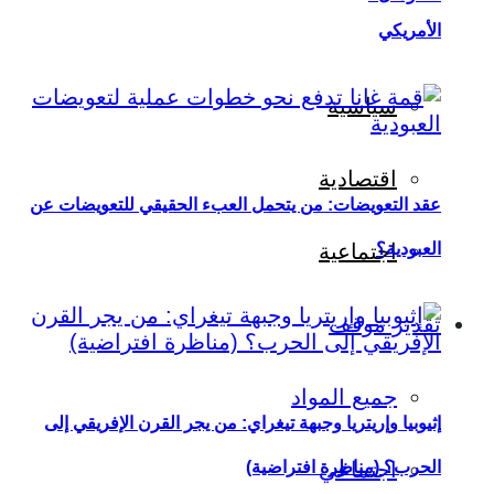
الأمريكي
سياسية
اقتصادية
عقد التعويضات: من يتحمل العبء الحقيقي للتعويضات عن
العبودية؟
اجتماعية
تقدير موقف
جميع المواد
إثيوبيا وإريتريا وجبهة تيغراي: من يجر القرن الإفريقي إلى
اجتماعي
الحرب؟ (مناظرة افتراضية)