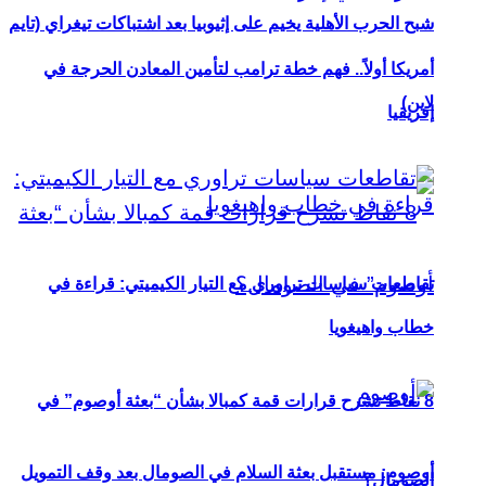
شبح الحرب الأهلية يخيم على إثيوبيا بعد اشتباكات تيغراي (تايم
أمريكا أولاً.. فهم خطة ترامب لتأمين المعادن الحرجة في
لاين)
إفريقيا
تقاطعات سياسات تراوري مع التيار الكيميتي: قراءة في
خطاب واهيغويا
8 نقاط تشرح قرارات قمة كمبالا بشأن “بعثة أوصوم” في
أوصوم: مستقبل بعثة السلام في الصومال بعد وقف التمويل
الصومال؟