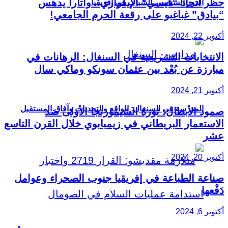
حظر اتحاد “فيسي” الإيفواري.. واتارا يدهس
الدور السياسي للشباب في إفريقيا
“بيادق” غباغبو على رقعة الحرم الجامعي!
أكتوبر 22, 2024
الانتخابات التشريعية في السنغال: الرهانات في
مبارزة عن بُعْد بين عثمان سونكو وماكي سال
أكتوبر 21, 2024
المدرسة في السنغال: الواقع والتحديات وآفاق المستقبل
صمود الأبطال: ثورة الشيمورنجا الأولى ضد
الاستعمار البريطاني في زيمبابوي خلال القرن التاسع
عشر
أكتوبر 20, 2024
صناعة الطباعة في إفريقيا جنوب الصحراء وعوامل
دَفْعها
أكتوبر 6, 2024