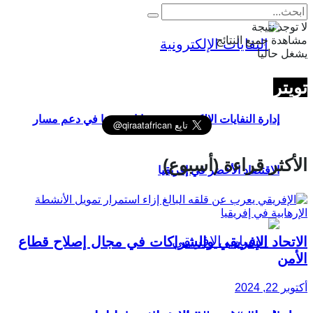
لا توجد نتيجة
مشاهدة جميع النتائج
يشغل حاليا
تويتر
إدارة النفايات الإلكترونية في غانا ودورها في دعم مسار
الأكثر قراءة (أسبوع)
الاقتصاد الأخضر في إفريقيا
الاتحاد الإفريقي والشراكات في مجال إصلاح قطاع
الأمن
أكتوبر 22, 2024