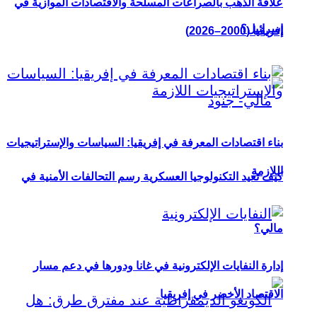
علاقة الذهب بالصراعات المسلحة والاقتصادات الموازية في
إسرائيل؟
إفريقيا (2000–2026)
بناء اقتصادات المعرفة في إفريقيا: السياسات والإستراتيجيات
اللازمة
كيف تعيد التكنولوجيا العسكرية رسم التحالفات الأمنية في
مالي؟
إدارة النفايات الإلكترونية في غانا ودورها في دعم مسار
الاقتصاد الأخضر في إفريقيا