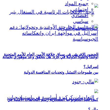
جميع المواد
اجتماعي
اقتصادي
سياسي
الحضور الإفريقي في سباق خلافة الأمين العام للأمم المتحدة
أوغندا والقوة الدولية في غزة: هل يتحقق وعد موهوزي بحماية
إسرائيل؟
بين طموحات التمثيل وتحديات المنافسة الدولية
كيف تعيد التكنولوجيا العسكرية رسم التحالفات الأمنية في
مالي؟