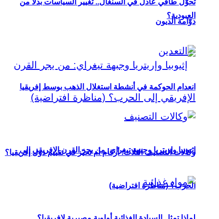
تحوُّل طاقي عادل في السنغال.. تغيير السياسات بدلاً من
العبودية؟
دوّامة الديون
انعدام الحوكمة في أنشطة استغلال الذهب بوسط إفريقيا
إثيوبيا وإريتريا وجبهة تيغراي: من يجر القرن الإفريقي إلى
وكالات التصنيف الثلاث: أرقام أم تحيّز في تقييم دول إفريقيا؟
الحرب؟ (مناظرة افتراضية)
لماذا تمثل السيادة الغذائية أولوية مصيرية لإفريقيا؟