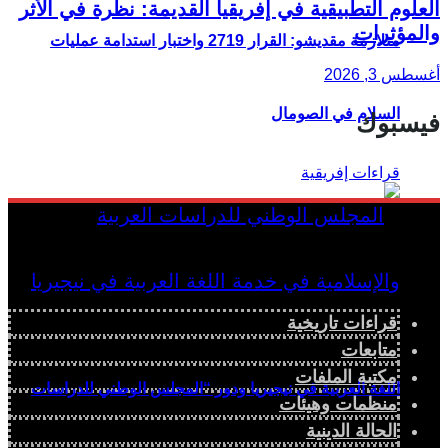
العلوم التطبيقية في إفريقيا القديمة: نظرة في الأثر
والمؤثرات
متلازمة مقديشو: القرار 2719 واختبار استدامة عمليات
أغسطس 3, 2026
السلام في الصومال
فيسبوك
قراءات تاريخية
متابعات
مكتبة الملفات
اللغة العربية في نيجيريا ودور “المجلس الوطني للدراسات
منظمات وهيئات
الحالة الدينية