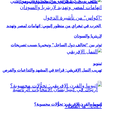
الحرب في تيغراي من منظور إثيوبي: اتهامات لمصر وتهديد
لإريتريا والسودان
توتر بين “تحالف دول الساحل” ونيجيريا بسبب تصريحات
تينوبو
تهريب النمل الإفريقي: قراءة في المشهد والتداعيات والفرص
إثيوبيا والقرن الإفريقي: تحوُّلات محسوبة؟