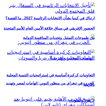
ارتباك في كينيا بشأن الانتخابات الرئاسية 2027.. ما القصة؟
الحضور الإفريقي في سباق خلافة الأمين العام للأمم المتحدة
بين طموحات التمثيل وتحديات المنافسة الدولية
التعاونيات كركيزة أساسية في إستراتيجيات التنمية المحلية
الحرب في تيغراي من منظور إثيوبي: اتهامات لمصر وتهديد
بإفريقيا
لإريتريا والسودان