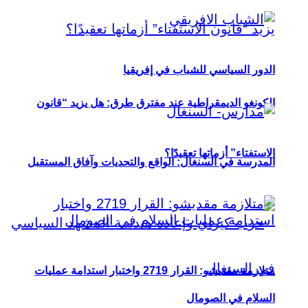
الدور السياسي للشباب في إفريقيا
الكونغو الديمقراطية عند مفترق طرق: هل يزيد “قانون
الاستفتاء” أزماتها تعقيدًا؟
المدرسة في السنغال: الواقع والتحديات وآفاق المستقبل
متلازمة مقديشو: القرار 2719 واختبار استدامة عمليات
السلام في الصومال