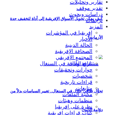
تقارير وتحليلات
تقدير موقف
دراسات وبحوث
كيف يمكن تحويل الأسواق الإفريقية إلى أداة لتخفيف حدة
ترجمات
المزيد
إفريقيا في المؤشرات
الأزمات؟
الأخبار
الحالة الدينية
الصحافة الإفريقية
المجتمع الإفريقي
ثقافة وأدب
حوارات وتحقيقات
شخصيات
قراءات تاريخية
متابعات
تحوُّل طاقي عادل في السنغال.. تغيير السياسات بدلاً من
مكتبة الملفات
منظمات وهيئات
نظرة على إفريقيا
دوّامة الديون
كتاب قراءات إفريقية