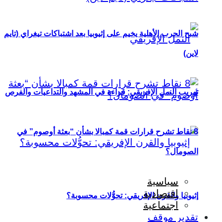
شبح الحرب الأهلية يخيم على إثيوبيا بعد اشتباكات تيغراي (تايم
لاين)
تهريب النمل الإفريقي: قراءة في المشهد والتداعيات والفرص
8 نقاط تشرح قرارات قمة كمبالا بشأن “بعثة أوصوم” في
الصومال؟
سياسية
اقتصادية
إثيوبيا والقرن الإفريقي: تحوُّلات محسوبة؟
اجتماعية
تقدير موقف