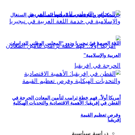
حزب كيراي وإعادة هندسة المشهد السياسي في السنغال
اللغة العربية في نيجيريا ودور “المجلس الوطني للدراسات
العربية والإسلامية”
أمريكا أولاً.. فهم خطة ترامب لتأمين المعادن الحرجة في
القطن في إفريقيا: الأهمية الاقتصادية والتحديات الهيكلية
وفرص تعظيم القيمة
إفريقيا
دراسة سياسية