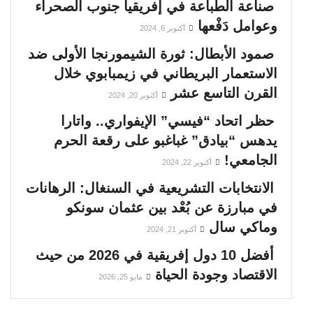
صناعة الطباعة في إفريقيا جنوب الصحراء
وعوامل دَفْعها
أكتوبر 6, 2024
صمود الأبطال: ثورة الشيمورنجا الأولى ضد
الاستعمار البريطاني في زيمبابوي خلال
القرن التاسع عشر
أكتوبر 20, 2024
حظر اتحاد “فيسي” الإيفواري.. واتارا
يدهس “بيادق” غباغبو على رقعة الحرم
الجامعي!
أكتوبر 22, 2024
الانتخابات التشريعية في السنغال: الرهانات
في مبارزة عن بُعْد بين عثمان سونكو
وماكي سال
أكتوبر 21, 2024
أفضل 10 دول إفريقية في 2026 من حيث
الاقتصاد وجودة الحياة
مايو 25, 2026