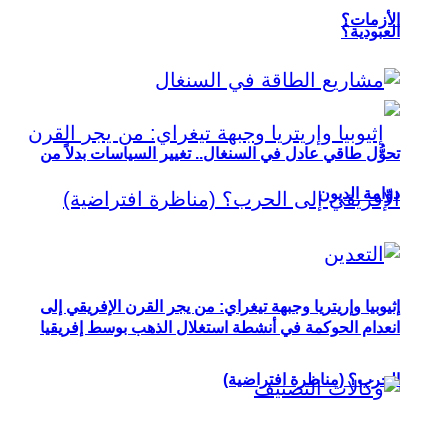
الأزمات؟
العبودية؟
تحوُّل طاقي عادل في السنغال.. تغيير السياسات بدلاً من
دوّامة الديون
إثيوبيا وإريتريا وجبهة تيغراي: من يجر القرن الإفريقي إلى
انعدام الحوكمة في أنشطة استغلال الذهب بوسط إفريقيا
الحرب؟ (مناظرة افتراضية)