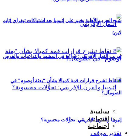
شبح الحرب الأهلية يخيم على إثيوبيا بعد اشتباكات تيغراي (تايم
لاين)
تهريب النمل الإفريقي: قراءة في المشهد والتداعيات والفرص
8 نقاط تشرح قرارات قمة كمبالا بشأن “بعثة أوصوم” في
الصومال؟
سياسية
اقتصادية
إثيوبيا والقرن الإفريقي: تحوُّلات محسوبة؟
اجتماعية
تقدير موقف