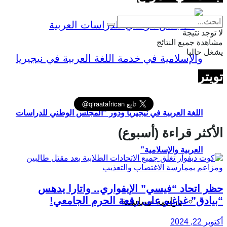
لا توجد نتيجة
مشاهدة جميع النتائج
يشغل حاليا
تويتر
اللغة العربية في نيجيريا ودور “المجلس الوطني للدراسات
الأكثر قراءة (أسبوع)
العربية والإسلامية”
حظر اتحاد “فيسي” الإيفواري.. واتارا يدهس
“بيادق” غباغبو على رقعة الحرم الجامعي!
دراسة سياسية
أكتوبر 22, 2024