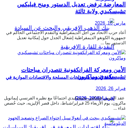
المعارضة ترفض تعديل الدستور ومنح فيليكس
تشيسكيدي ولاية ثالثة
مارس 10, 2026
أعاد حزب الاتحاد من أجل الديمقراطية والتقدم الاجتماعي الحاكم في
جمهورية الكونغو الديمقراطية إشعال الجدل حول إمكانية تعديل
الدستور بما ...
الأمن ومعركة الفرانكفونية تتصدران مباحثات
تشيسكيدي وماكرون
علاقة الذهب بالصراعات المسلحة والاقتصادات الموازية في
فبراير 26, 2026
عقد الرئيس فيليكس تشيسكيدي اجتماعًا مع نظيره الفرنسي إيمانويل
إفريقيا (2000–2026)
ماكرون، يوم الأربعاء 25 فبراير/شباط، داخل قصر الإليزيه، حيث خُصص
غداء ...