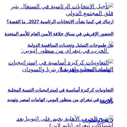
ارتباك في كينيا بشأن الانتخابات الرئاسية 2027.. ما القصة؟
الحضور الإفريقي في سباق خلافة الأمين العام للأمم المتحدة
بين طموحات التمثيل وتحديات المنافسة الدولية
التعاونيات كركيزة أساسية في إستراتيجيات التنمية المحلية
الحرب في تيغراي من منظور إثيوبي: اتهامات لمصر وتهديد
بإفريقيا
لإريتريا والسودان