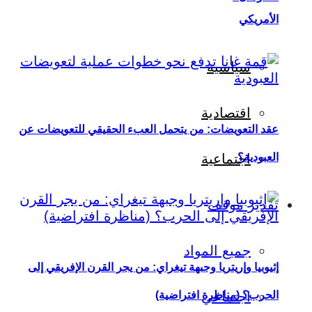
الأمريكي
سياسية
اقتصادية
عقد التعويضات: من يتحمل العبء الحقيقي للتعويضات عن
العبودية؟
اجتماعية
تقدير موقف
جميع المواد
إثيوبيا وإريتريا وجبهة تيغراي: من يجر القرن الإفريقي إلى
اجتماعي
الحرب؟ (مناظرة افتراضية)