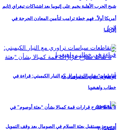
شبح الحرب الأهلية يخيم على إثيوبيا بعد اشتباكات تيغراي (تايم
أمريكا أولاً.. فهم خطة ترامب لتأمين المعادن الحرجة في
لاين)
إفريقيا
تقاطعات سياسات تراوري مع التيار الكيميتي: قراءة في
خطاب واهيغويا
8 نقاط تشرح قرارات قمة كمبالا بشأن “بعثة أوصوم” في
أوصوم: مستقبل بعثة السلام في الصومال بعد وقف التمويل
الصومال؟