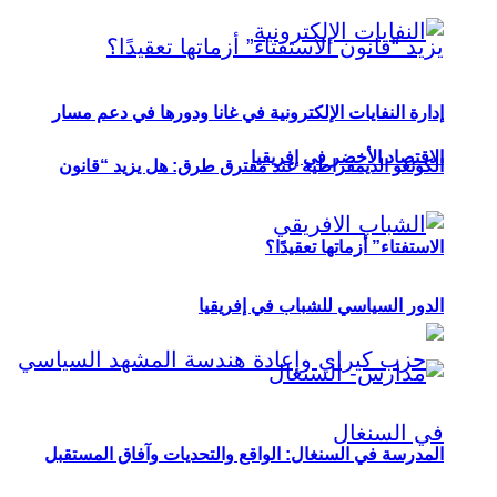
إدارة النفايات الإلكترونية في غانا ودورها في دعم مسار
الاقتصاد الأخضر في إفريقيا
الكونغو الديمقراطية عند مفترق طرق: هل يزيد “قانون
الاستفتاء” أزماتها تعقيدًا؟
الدور السياسي للشباب في إفريقيا
المدرسة في السنغال: الواقع والتحديات وآفاق المستقبل