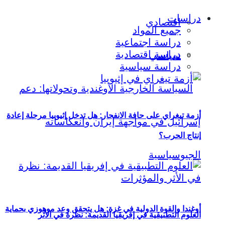
دراسات
اقتصادي
جميع المواد
دراسة اجتماعية
دراسة اقتصادية
سياسي
دراسة سياسية
أزمة تيغراي على حافة الانفجار: هل تدخل إثيوبيا مرحلة إعادة
إنتاج الحرب؟
أوغندا والقوة الدولية في غزة: هل يتحقق وعد موهوزي بحماية
العلوم التطبيقية في إفريقيا القديمة: نظرة في الأثر