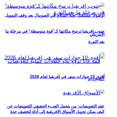
أوصوم: مستقبل بعثة السلام في الصومال بعد وقف التمويل
جنوب إفريقيا ترسخ مكانتها كـ”قوة متوسطة” في مرحلة ما
الأمريكي
بعد الثورة
أقوى 10 جوازات سفر في إفريقيا لعام 2026
عقد التعويضات: من يتحمل العبء الحقيقي للتعويضات عن
كيف يمكن تحويل الأسواق الإفريقية إلى أداة لتخفيف حدة