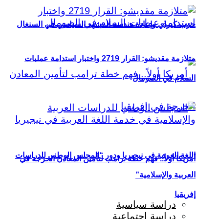
حزب كيراي وإعادة هندسة المشهد السياسي في السنغال
متلازمة مقديشو: القرار 2719 واختبار استدامة عمليات
السلام في الصومال
اللغة العربية في نيجيريا ودور “المجلس الوطني للدراسات
أمريكا أولاً.. فهم خطة ترامب لتأمين المعادن الحرجة في
العربية والإسلامية”
إفريقيا
دراسة سياسية
دراسة اجتماعية