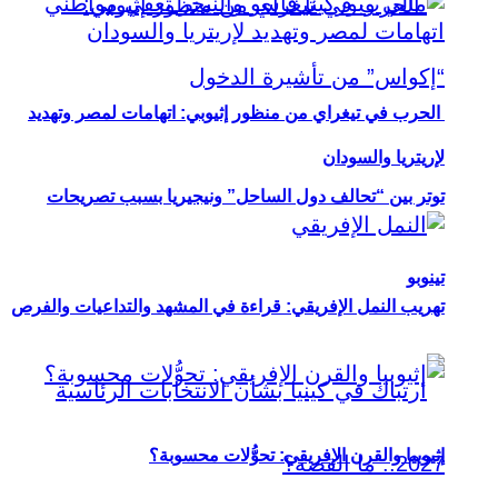
الحرب في تيغراي من منظور إثيوبي: اتهامات لمصر وتهديد
لإريتريا والسودان
توتر بين “تحالف دول الساحل” ونيجيريا بسبب تصريحات
تينوبو
تهريب النمل الإفريقي: قراءة في المشهد والتداعيات والفرص
إثيوبيا والقرن الإفريقي: تحوُّلات محسوبة؟