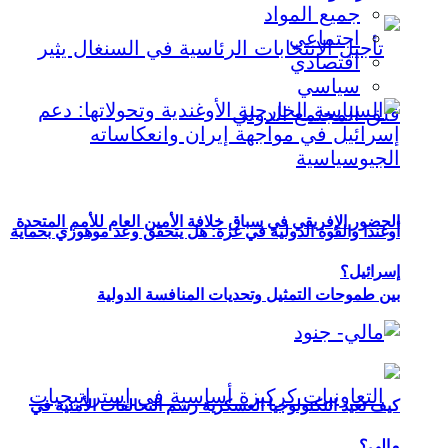
جميع المواد
اجتماعي
اقتصادي
سياسي
الحضور الإفريقي في سباق خلافة الأمين العام للأمم المتحدة
أوغندا والقوة الدولية في غزة: هل يتحقق وعد موهوزي بحماية
إسرائيل؟
بين طموحات التمثيل وتحديات المنافسة الدولية
كيف تعيد التكنولوجيا العسكرية رسم التحالفات الأمنية في
مالي؟