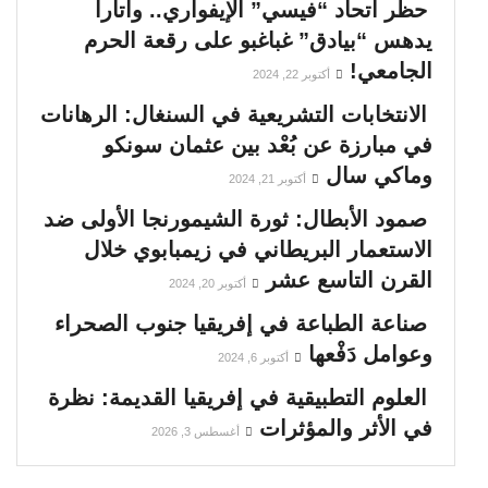
حظر اتحاد “فيسي” الإيفواري.. واتارا
يدهس “بيادق” غباغبو على رقعة الحرم
الجامعي!
أكتوبر 22, 2024
الانتخابات التشريعية في السنغال: الرهانات
في مبارزة عن بُعْد بين عثمان سونكو
وماكي سال
أكتوبر 21, 2024
صمود الأبطال: ثورة الشيمورنجا الأولى ضد
الاستعمار البريطاني في زيمبابوي خلال
القرن التاسع عشر
أكتوبر 20, 2024
صناعة الطباعة في إفريقيا جنوب الصحراء
وعوامل دَفْعها
أكتوبر 6, 2024
العلوم التطبيقية في إفريقيا القديمة: نظرة
في الأثر والمؤثرات
أغسطس 3, 2026