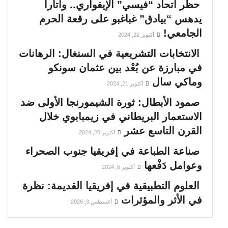
حظر اتحاد “فيسي” الإيفواري.. واتارا
يدهس “بيادق” غباغبو على رقعة الحرم
الجامعي!
أكتوبر 22, 2024
الانتخابات التشريعية في السنغال: الرهانات
في مبارزة عن بُعْد بين عثمان سونكو
وماكي سال
أكتوبر 21, 2024
صمود الأبطال: ثورة الشيمورنجا الأولى ضد
الاستعمار البريطاني في زيمبابوي خلال
القرن التاسع عشر
أكتوبر 20, 2024
صناعة الطباعة في إفريقيا جنوب الصحراء
وعوامل دَفْعها
أكتوبر 6, 2024
العلوم التطبيقية في إفريقيا القديمة: نظرة
في الأثر والمؤثرات
أغسطس 3, 2026