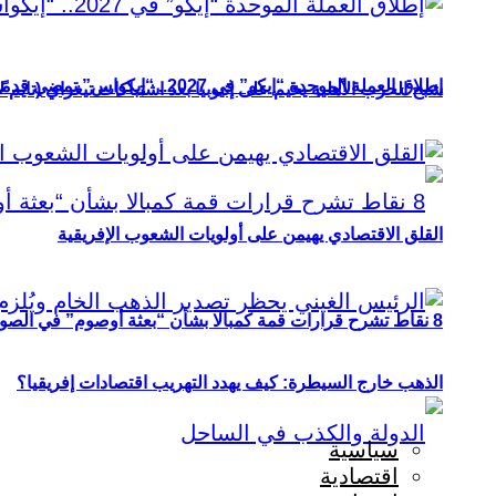
إطلاق العملة الموحدة “إيكو” في 2027.. “إيكواس” تمضي قدمًا دون انتظار
شبح الحرب الأهلية يخيم على إثيوبيا بعد اشتباكات تيغراي (تايم ل
القلق الاقتصادي يهيمن على أولويات الشعوب الإفريقية
8 نقاط تشرح قرارات قمة كمبالا بشأن “بعثة أوصوم” في الصومال؟
الذهب خارج السيطرة: كيف يهدد التهريب اقتصادات إفريقيا؟
سياسية
اقتصادية