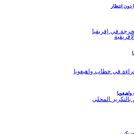
ا
اهيغويا
مريكي