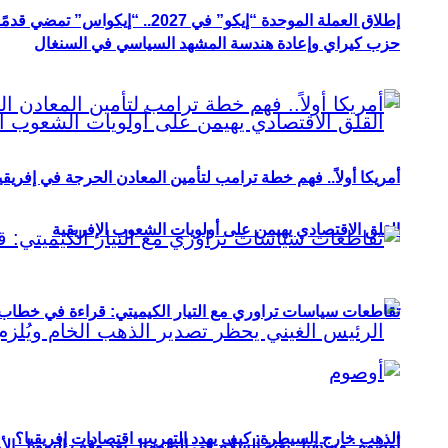
إطلاق العملة الموحدة “إيكو” في 2027.. “إيكواس” تمضي قدمًا دون انتظار
حزب كيراي وإعادة هندسة المشهد السياسي في السنغال
أمريكا أولاً.. فهم خطة ترامب لتأمين المعادن الحرجة في إفريقي
القلق الاقتصادي يهيمن على أولويات الشعوب الإفريقية
تقاطعات سياسات تراوري مع التيار الكيميتي: قراءة في خطاب و
الذهب خارج السيطرة: كيف يهدد التهريب اقتصادات إفريقيا؟
أوصوم: مستقبل بعثة السلام في الصومال بعد وقف التمويل الأ