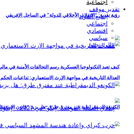
اجتماعية
تقدير موقف
رؤية نقدية: “الانقلاب الأخلاقي للدولة” في الساحل الإفريقي
جميع المواد
اجتماعي
اقتصادي
سياسي
كيف تعيد التكنولوجيا العسكرية رسم التحالفات الأمنية في مال
العدالة التاريخية في مواجهة الإرث الاستعماري: تداعيات الحكم ا
الكونغو الديمقراطية عند مفترق طرق: هل يزيد “قانون الاستفتاء” 