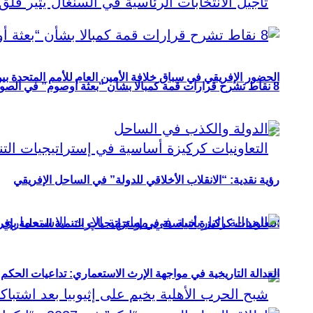
الحضور الإفريقي في سباق خلافة الأمين العام للأمم المتحدة ب
8 نقاط تشرح قرارات قمة كمبالا بشأن “بعثة أوصوم” في الصومال؟
رؤية نقدية: “الانقلاب الأخلاقي للدولة” في الساحل الإفريقي
التعاونيات كركيزة أساسية في إستراتيجيات التنمية المحلية بإفري
العدالة التاريخية في مواجهة الإرث الاستعماري: تداعيات الحكم ا