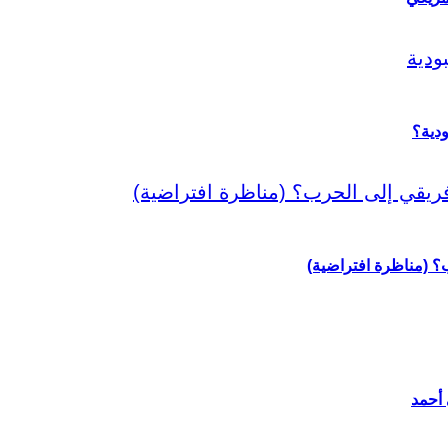
دية؟
رب؟ (مناظرة افتراضية)
 أحمد