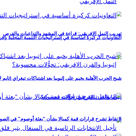
تهريب النمل الإفريقي: قراءة في المشهد والتداعيات والفرص
التعاونيات كركيزة أساسية في إستراتيجيات التنمية المحلية بإفري
شبح الحرب الأهلية يخيم على إثيوبيا بعد اشتباكات تيغراي (تايم ل
إثيوبيا والقرن الإفريقي: تحوُّلات محسوبة؟
8 نقاط تشرح قرارات قمة كمبالا بشأن “بعثة أوصوم” في الصومال؟