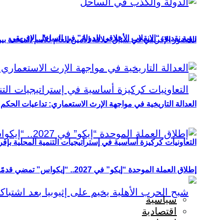
رؤية نقدية: “الانقلاب الأخلاقي للدولة” في الساحل الإفريقي
الحضور الإفريقي في سباق خلافة الأمين العام للأمم المتحدة ب
العدالة التاريخية في مواجهة الإرث الاستعماري: تداعيات الحكم ا
التعاونيات كركيزة أساسية في إستراتيجيات التنمية المحلية بإفري
إطلاق العملة الموحدة “إيكو” في 2027.. “إيكواس” تمضي قدمًا دون انتظار
سياسية
اقتصادية