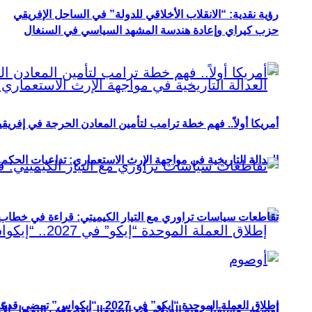
رؤية نقدية: “الانقلاب الأخلاقي للدولة” في الساحل الإفريقي
حزب كيراي وإعادة هندسة المشهد السياسي في السنغال
أمريكا أولاً.. فهم خطة ترامب لتأمين المعادن الحرجة في إفريقي
العدالة التاريخية في مواجهة الإرث الاستعماري: تداعيات الحكم ا
تقاطعات سياسات تراوري مع التيار الكيميتي: قراءة في خطاب و
إطلاق العملة الموحدة “إيكو” في 2027.. “إيكواس” تمضي قدمًا دون انتظار
أوصوم: مستقبل بعثة السلام في الصومال بعد وقف التمويل الأ