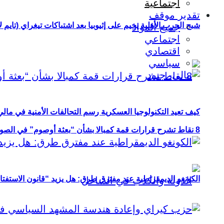
اجتماعية
تقدير موقف
شبح الحرب الأهلية يخيم على إثيوبيا بعد اشتباكات تيغراي (تايم ل
جميع المواد
اجتماعي
اقتصادي
سياسي
كيف تعيد التكنولوجيا العسكرية رسم التحالفات الأمنية في مال
8 نقاط تشرح قرارات قمة كمبالا بشأن “بعثة أوصوم” في الصومال؟
الكونغو الديمقراطية عند مفترق طرق: هل يزيد “قانون الاستفتاء” 