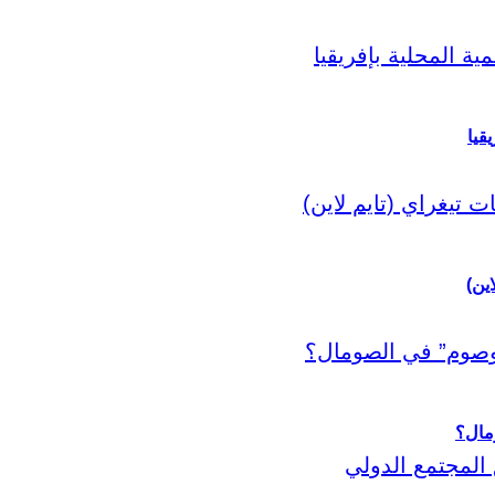
قيا
اين)