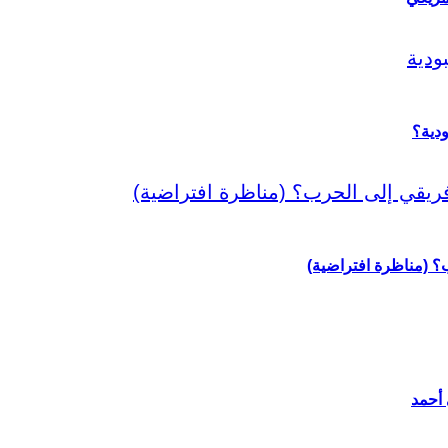
دية؟
رب؟ (مناظرة افتراضية)
 أحمد