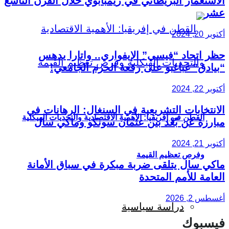
الاستعمار البريطاني في زيمبابوي خلال القرن التاسع
عشر
أكتوبر 20, 2024
حظر اتحاد “فيسي” الإيفواري.. واتارا يدهس
“بيادق” غباغبو على رقعة الحرم الجامعي!
أكتوبر 22, 2024
الانتخابات التشريعية في السنغال: الرهانات في
القطن في إفريقيا: الأهمية الاقتصادية والتحديات الهيكلية
مبارزة عن بُعْد بين عثمان سونكو وماكي سال
أكتوبر 21, 2024
وفرص تعظيم القيمة
ماكي سال يتلقى ضربة مبكرة في سباق الأمانة
العامة للأمم المتحدة
أغسطس 2, 2026
دراسة سياسية
فيسبوك