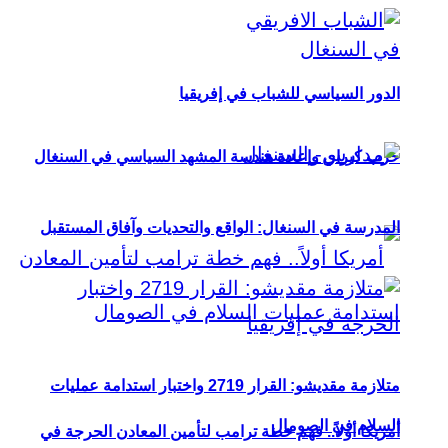
الدور السياسي للشباب في إفريقيا
حزب كيراي وإعادة هندسة المشهد السياسي في السنغال
المدرسة في السنغال: الواقع والتحديات وآفاق المستقبل
متلازمة مقديشو: القرار 2719 واختبار استدامة عمليات
السلام في الصومال
أمريكا أولاً.. فهم خطة ترامب لتأمين المعادن الحرجة في