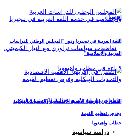
إفريقيا
اللغة العربية في نيجيريا ودور “المجلس الوطني للدراسات
العربية والإسلامية”
تقاطعات سياسات تراوري مع التيار الكيميتي: قراءة في
القطن في إفريقيا: الأهمية الاقتصادية والتحديات الهيكلية
وفرص تعظيم القيمة
خطاب واهيغويا
دراسة سياسية