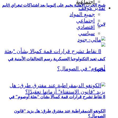
اجتماعية
شبح الحرب الأهلية يخيم على إثيوبيا بعد اشتباكات تيغراي (تايم
تقدير موقف
جميع المواد
اجتماعي
لاين)
اقتصادي
سياسي
كيف تعيد التكنولوجيا العسكرية رسم التحالفات الأمنية في
مالي؟
8 نقاط تشرح قرارات قمة كمبالا بشأن “بعثة أوصوم” في
الكونغو الديمقراطية عند مفترق طرق: هل يزيد “قانون
الصومال؟