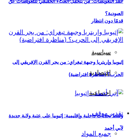
عقد التعويضات: من يتحمل العبء الحقيقي للتعويضات عن
العبودية؟
قدمًا دون انتظار
سياسية
إثيوبيا وإريتريا وجبهة تيغراي: من يجر القرن الإفريقي إلى
اقتصادية
الحرب؟ (مناظرة افتراضية)
اجتماعية
تقدير موقف
وسط تحديات داخلية وإقليمية: إثيوبيا على عتبة ولاية جديدة
لآبي أحمد
جميع المواد