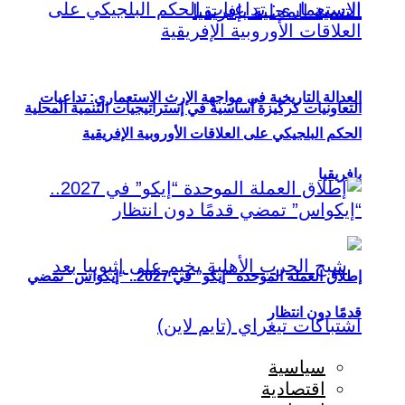
العدالة التاريخية في مواجهة الإرث الاستعماري: تداعيات
التعاونيات كركيزة أساسية في إستراتيجيات التنمية المحلية
الحكم البلجيكي على العلاقات الأوروبية الإفريقية
بإفريقيا
إطلاق العملة الموحدة “إيكو” في 2027.. “إيكواس” تمضي
قدمًا دون انتظار
سياسية
اقتصادية