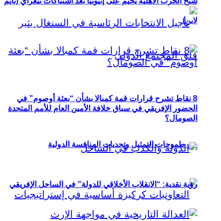
شبح الحرب الأهلية يخيم على إثيوبيا بعد اشتباكات تيغراي (تايم
لاين)
8 نقاط تشرح قرارات قمة كمبالا بشأن “بعثة أوصوم” في
الحضور الإفريقي في سباق خلافة الأمين العام للأمم المتحدة
الصومال؟
بين طموحات التمثيل وتحديات المنافسة الدولية
رؤية نقدية: “الانقلاب الأخلاقي للدولة” في الساحل الإفريقي