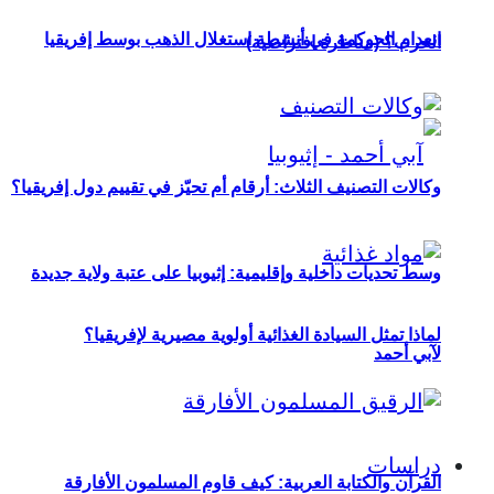
انعدام الحوكمة في أنشطة استغلال الذهب بوسط إفريقيا
الحرب؟ (مناظرة افتراضية)
وكالات التصنيف الثلاث: أرقام أم تحيّز في تقييم دول إفريقيا؟
وسط تحديات داخلية وإقليمية: إثيوبيا على عتبة ولاية جديدة
لماذا تمثل السيادة الغذائية أولوية مصيرية لإفريقيا؟
لآبي أحمد
دراسات
القرآن والكتابة العربية: كيف قاوم المسلمون الأفارقة