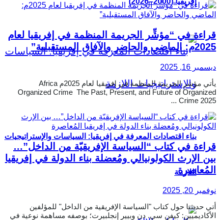
إفريقيا (2000–2026)
قراءة في “مؤشِّر الجريمة المنظمة في إفريقيا لعام
2025م: الماضي والحاضر والآفاق المستقبلية”
ديسمبر 16, 2025
يأتي مؤشر الجريمة المنظمة في إفريقيا لعام 2025م Africa
Organized Crime The Past, Present, and Future of Organized
Crime 2025 ...
بناء اقتصادات المعرفة في إفريقيا: السياسات والإستراتيجيات
قراءة في كتاب “السياسة الإفريقيّة من الداخل”…
بين الإرث الكولونيالي ومُعضلة بناء الدولة في إفريقيا
المُعاصرة
اللازمة
نوفمبر 20, 2025
أتي حديثنا حول كتاب "السياسة الإفريقية من الداخل" للمؤلفين
الأكاديميين: كيفن سي. دن وبيير إنجلبيرت؛ بوصفه مساهمة نوعية في