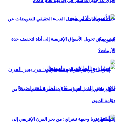
أقوى 10 جوازات سفر في إفريقيا لعام 2026
عقد التعويضات: من يتحمل العبء الحقيقي للتعويضات عن
كيف يمكن تحويل الأسواق الإفريقية إلى أداة لتخفيف حدة
العبودية؟
الأزمات؟
تحوُّل طاقي عادل في السنغال.. تغيير السياسات بدلاً من
دوّامة الديون
إثيوبيا وإريتريا وجبهة تيغراي: من يجر القرن الإفريقي إلى