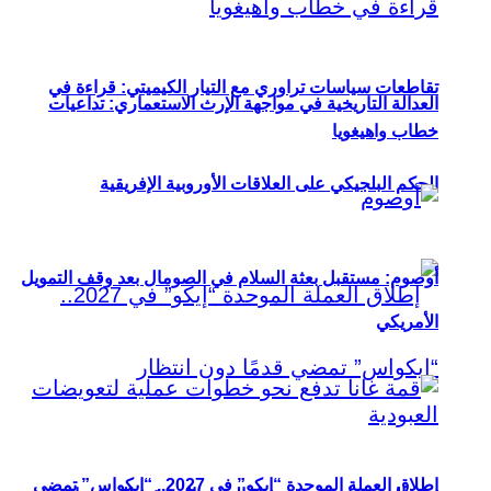
تقاطعات سياسات تراوري مع التيار الكيميتي: قراءة في
العدالة التاريخية في مواجهة الإرث الاستعماري: تداعيات
خطاب واهيغويا
الحكم البلجيكي على العلاقات الأوروبية الإفريقية
أوصوم: مستقبل بعثة السلام في الصومال بعد وقف التمويل
الأمريكي
إطلاق العملة الموحدة “إيكو” في 2027.. “إيكواس” تمضي