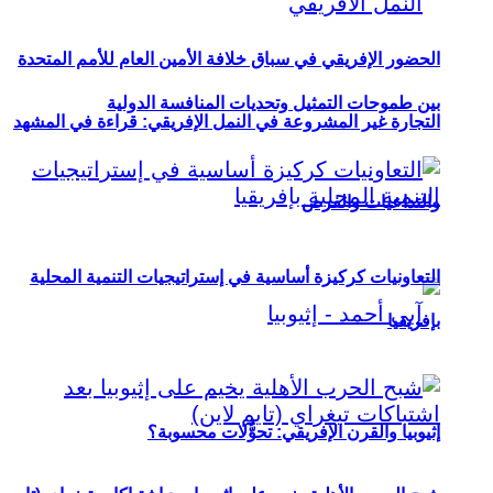
الحضور الإفريقي في سباق خلافة الأمين العام للأمم المتحدة
بين طموحات التمثيل وتحديات المنافسة الدولية
التجارة غير المشروعة في النمل الإفريقي: قراءة في المشهد
والتداعيات والفرص
التعاونيات كركيزة أساسية في إستراتيجيات التنمية المحلية
بإفريقيا
إثيوبيا والقرن الإفريقي: تحوُّلات محسوبة؟