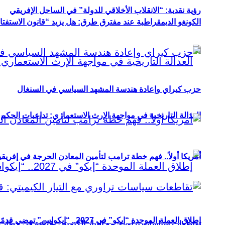
رؤية نقدية: “الانقلاب الأخلاقي للدولة” في الساحل الإفريقي
الكونغو الديمقراطية عند مفترق طرق: هل يزيد “قانون الاستفتاء” 
حزب كيراي وإعادة هندسة المشهد السياسي في السنغال
العدالة التاريخية في مواجهة الإرث الاستعماري: تداعيات الحكم ا
أمريكا أولاً.. فهم خطة ترامب لتأمين المعادن الحرجة في إفريقي
إطلاق العملة الموحدة “إيكو” في 2027.. “إيكواس” تمضي قدمًا دون انتظار
تقاطعات سياسات تراوري مع التيار الكيميتي: قراءة في خطاب و