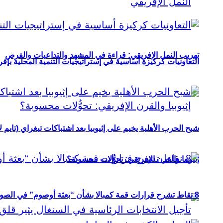
تهريب النمل الإفريقي: قراءة في المشهد والتداعيات والفرص
التعاونيات كركيزة أساسية في إستراتيجيات التنمية المحلية بإفري
شبح الحرب الأهلية يخيم على إثيوبيا بعد اشتباكات تيغراي (تايم ل
إثيوبيا والقرن الإفريقي: تحوُّلات محسوبة؟
8 نقاط تشرح قرارات قمة كمبالا بشأن “بعثة أوصوم” في الصومال؟