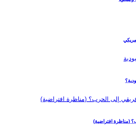
مريكي
دية؟
رب؟ (مناظرة افتراضية)