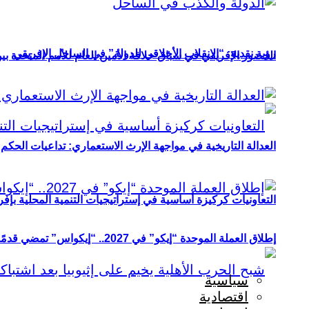
رؤية نقدية: “الانقلاب الأخلاقي للدولة” في الساحل الإفريقي
الحضور الإفريقي في سباق خلافة الأمين العام للأمم المتحدة ب
العدالة التاريخية في مواجهة الإرث الاستعماري: تداعيات الحكم ا
التعاونيات كركيزة أساسية في إستراتيجيات التنمية المحلية بإفري
إطلاق العملة الموحدة “إيكو” في 2027.. “إيكواس” تمضي قدمًا دون انتظار
سياسية
اقتصادية