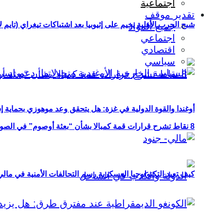
اجتماعية
تقدير موقف
شبح الحرب الأهلية يخيم على إثيوبيا بعد اشتباكات تيغراي (تايم ل
جميع المواد
اجتماعي
اقتصادي
سياسي
أوغندا والقوة الدولية في غزة: هل يتحقق وعد موهوزي بحماية إ
8 نقاط تشرح قرارات قمة كمبالا بشأن “بعثة أوصوم” في الصومال؟
كيف تعيد التكنولوجيا العسكرية رسم التحالفات الأمنية في مال