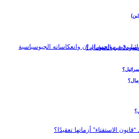
اين)
سرائيل؟
ي؟