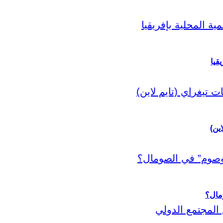
قيا
اين)