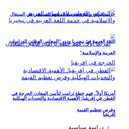
حزب كيراي وإعادة هندسة المشهد السياسي في السنغال
اللغة العربية في نيجيريا ودور “المجلس الوطني للدراسات
العربية والإسلامية”
أمريكا أولاً.. فهم خطة ترامب لتأمين المعادن الحرجة في
القطن في إفريقيا: الأهمية الاقتصادية والتحديات الهيكلية
وفرص تعظيم القيمة
إفريقيا
دراسة سياسية