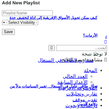
Add New Playlist
كيف يمكن تحويل الأسواق الإفريقية إلى أداة لتخفيف حدة
الأزمات؟
لا توجد نتيجة
مشاهدة جميع النتائج
المجلة
العدد الحالي
الأعداد السابقة
تحوُّل طاقي عادل في السنغال.. تغيير السياسات بدلاً من
الموسوعة الإفريقية
تقارير وتحليلات
تقدير موقف
دوّامة الديون
دراسات وبحوث