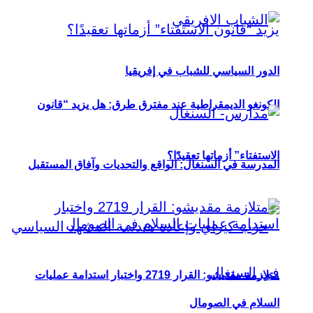
الدور السياسي للشباب في إفريقيا
الكونغو الديمقراطية عند مفترق طرق: هل يزيد “قانون
الاستفتاء” أزماتها تعقيدًا؟
المدرسة في السنغال: الواقع والتحديات وآفاق المستقبل
متلازمة مقديشو: القرار 2719 واختبار استدامة عمليات
السلام في الصومال