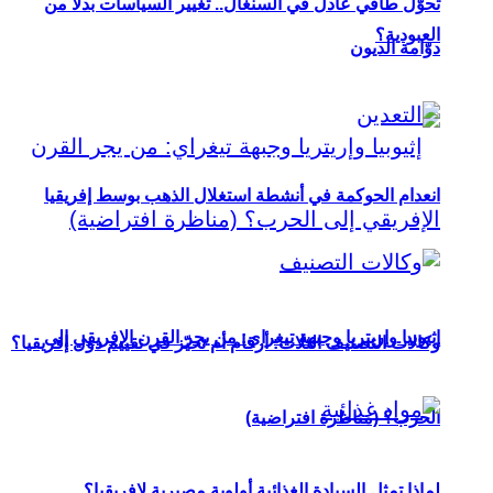
تحوُّل طاقي عادل في السنغال.. تغيير السياسات بدلاً من
العبودية؟
دوّامة الديون
انعدام الحوكمة في أنشطة استغلال الذهب بوسط إفريقيا
إثيوبيا وإريتريا وجبهة تيغراي: من يجر القرن الإفريقي إلى
وكالات التصنيف الثلاث: أرقام أم تحيّز في تقييم دول إفريقيا؟
الحرب؟ (مناظرة افتراضية)
لماذا تمثل السيادة الغذائية أولوية مصيرية لإفريقيا؟