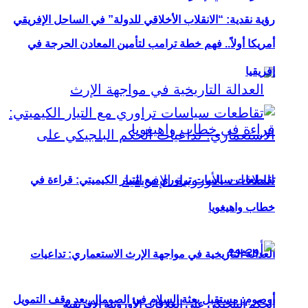
رؤية نقدية: “الانقلاب الأخلاقي للدولة” في الساحل الإفريقي
أمريكا أولاً.. فهم خطة ترامب لتأمين المعادن الحرجة في
إفريقيا
تقاطعات سياسات تراوري مع التيار الكيميتي: قراءة في
خطاب واهيغويا
العدالة التاريخية في مواجهة الإرث الاستعماري: تداعيات
أوصوم: مستقبل بعثة السلام في الصومال بعد وقف التمويل
الحكم البلجيكي على العلاقات الأوروبية الإفريقية