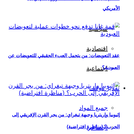
الأمريكي
سياسية
اقتصادية
عقد التعويضات: من يتحمل العبء الحقيقي للتعويضات عن
العبودية؟
اجتماعية
تقدير موقف
جميع المواد
إثيوبيا وإريتريا وجبهة تيغراي: من يجر القرن الإفريقي إلى
اجتماعي
الحرب؟ (مناظرة افتراضية)