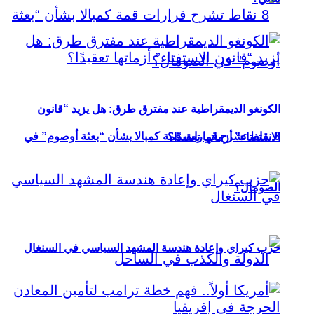
الكونغو الديمقراطية عند مفترق طرق: هل يزيد “قانون
8 نقاط تشرح قرارات قمة كمبالا بشأن “بعثة أوصوم” في
الاستفتاء” أزماتها تعقيدًا؟
الصومال؟
حزب كيراي وإعادة هندسة المشهد السياسي في السنغال