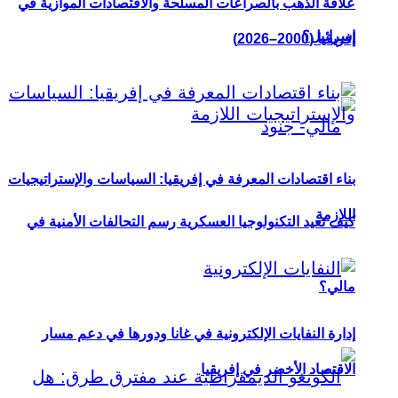
علاقة الذهب بالصراعات المسلحة والاقتصادات الموازية في
إسرائيل؟
إفريقيا (2000–2026)
بناء اقتصادات المعرفة في إفريقيا: السياسات والإستراتيجيات
اللازمة
كيف تعيد التكنولوجيا العسكرية رسم التحالفات الأمنية في
مالي؟
إدارة النفايات الإلكترونية في غانا ودورها في دعم مسار
الاقتصاد الأخضر في إفريقيا