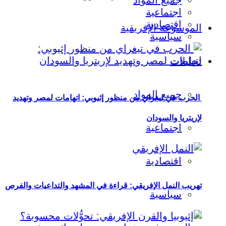
جميع المواد
اجتماعية
اقتصادية
الموسوعة الإفريقية
سياسية
تحليلات
جميع المواد
الحرب في تيغراي من منظور إثيوبي: اتهامات لمصر وتهديد
لإريتريا والسودان
اجتماعية
اقتصادية
تهريب النمل الإفريقي: قراءة في المشهد والتداعيات والفرص
سياسية