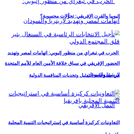
إثيوبيا والقرن الإفريقي: تحوُّلات محسوبة؟
الحرب في تيغراي من منظور إثيوبي: اتهامات لمصر وتهديد
الحضور الإفريقي في سباق خلافة الأمين العام للأمم المتحدة
لإريتريا والسودان
بين طموحات التمثيل وتحديات المنافسة الدولية
التعاونيات كركيزة أساسية في إستراتيجيات التنمية المحلية