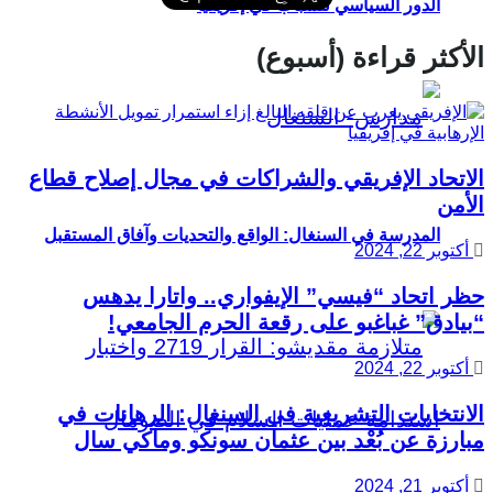
الدور السياسي للشباب في إفريقيا
الأكثر قراءة (أسبوع)
الاتحاد الإفريقي والشراكات في مجال إصلاح قطاع
الأمن
المدرسة في السنغال: الواقع والتحديات وآفاق المستقبل
أكتوبر 22, 2024
حظر اتحاد “فيسي” الإيفواري.. واتارا يدهس
“بيادق” غباغبو على رقعة الحرم الجامعي!
أكتوبر 22, 2024
الانتخابات التشريعية في السنغال: الرهانات في
مبارزة عن بُعْد بين عثمان سونكو وماكي سال
أكتوبر 21, 2024