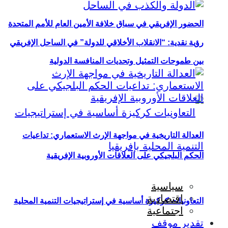
الحضور الإفريقي في سباق خلافة الأمين العام للأمم المتحدة
رؤية نقدية: “الانقلاب الأخلاقي للدولة” في الساحل الإفريقي
بين طموحات التمثيل وتحديات المنافسة الدولية
العدالة التاريخية في مواجهة الإرث الاستعماري: تداعيات
الحكم البلجيكي على العلاقات الأوروبية الإفريقية
سياسية
اقتصادية
التعاونيات كركيزة أساسية في إستراتيجيات التنمية المحلية
اجتماعية
تقدير موقف