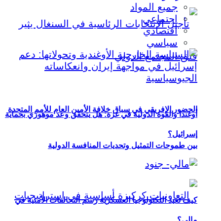
جميع المواد
اجتماعي
اقتصادي
سياسي
الحضور الإفريقي في سباق خلافة الأمين العام للأمم المتحدة
أوغندا والقوة الدولية في غزة: هل يتحقق وعد موهوزي بحماية
إسرائيل؟
بين طموحات التمثيل وتحديات المنافسة الدولية
كيف تعيد التكنولوجيا العسكرية رسم التحالفات الأمنية في
مالي؟