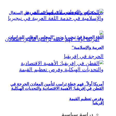
حزب كيراي وإعادة هندسة المشهد السياسي في السنغال
اللغة العربية في نيجيريا ودور “المجلس الوطني للدراسات
العربية والإسلامية”
أمريكا أولاً.. فهم خطة ترامب لتأمين المعادن الحرجة في
القطن في إفريقيا: الأهمية الاقتصادية والتحديات الهيكلية
وفرص تعظيم القيمة
إفريقيا
دراسة سياسية