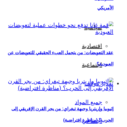
الأمريكي
سياسية
اقتصادية
عقد التعويضات: من يتحمل العبء الحقيقي للتعويضات عن
العبودية؟
اجتماعية
تقدير موقف
جميع المواد
إثيوبيا وإريتريا وجبهة تيغراي: من يجر القرن الإفريقي إلى
اجتماعي
الحرب؟ (مناظرة افتراضية)