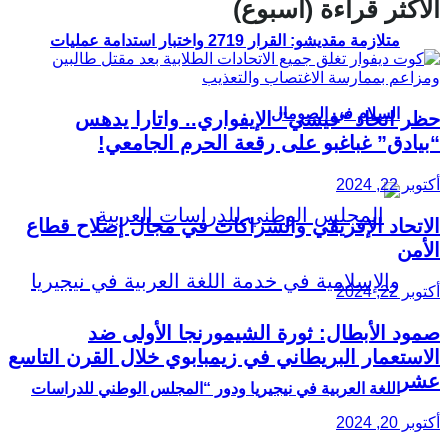
الأكثر قراءة (أسبوع)
متلازمة مقديشو: القرار 2719 واختبار استدامة عمليات
السلام في الصومال
حظر اتحاد “فيسي” الإيفواري.. واتارا يدهس
“بيادق” غباغبو على رقعة الحرم الجامعي!
أكتوبر 22, 2024
الاتحاد الإفريقي والشراكات في مجال إصلاح قطاع
الأمن
أكتوبر 22, 2024
صمود الأبطال: ثورة الشيمورنجا الأولى ضد
الاستعمار البريطاني في زيمبابوي خلال القرن التاسع
عشر
اللغة العربية في نيجيريا ودور “المجلس الوطني للدراسات
أكتوبر 20, 2024