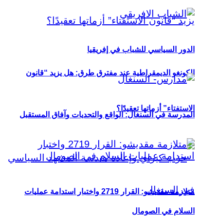
الدور السياسي للشباب في إفريقيا
الكونغو الديمقراطية عند مفترق طرق: هل يزيد “قانون
الاستفتاء” أزماتها تعقيدًا؟
المدرسة في السنغال: الواقع والتحديات وآفاق المستقبل
متلازمة مقديشو: القرار 2719 واختبار استدامة عمليات
السلام في الصومال