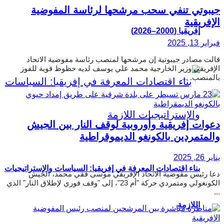
جيبوتي تنفي سحب مرشحها لرئاسة المفوضية
الإفريقية
إفريقيا (2000–2026)
فبراير 13, 2025
قالت مصادر جيبوتية إن مرشحها لمنصب رئاسة مفوضية الاتحاد
الإفريقي وزير الخارجية محمد علي يوسف لديه حظوظ قوية للفوز
بالمنصب. ...
دعوات إفريقية وأوروبية لوقف النار بين الجيش
والمتمردين بالكونغو الديموقراطية
يناير 26, 2025
بناء اقتصادات المعرفة في إفريقيا: السياسات والإستراتيجيات
دعا رئيس مفوضية الاتحاد الإفريقي موسى فقي محمد، الجيش
الكونغولي ومتمردي حركة "أم 23"، إلى "وقف فوري لإطلاق النار" الذي
...
اللازمة