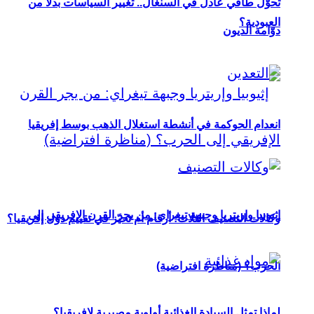
تحوُّل طاقي عادل في السنغال.. تغيير السياسات بدلاً من
العبودية؟
دوّامة الديون
انعدام الحوكمة في أنشطة استغلال الذهب بوسط إفريقيا
إثيوبيا وإريتريا وجبهة تيغراي: من يجر القرن الإفريقي إلى
وكالات التصنيف الثلاث: أرقام أم تحيّز في تقييم دول إفريقيا؟
الحرب؟ (مناظرة افتراضية)
لماذا تمثل السيادة الغذائية أولوية مصيرية لإفريقيا؟