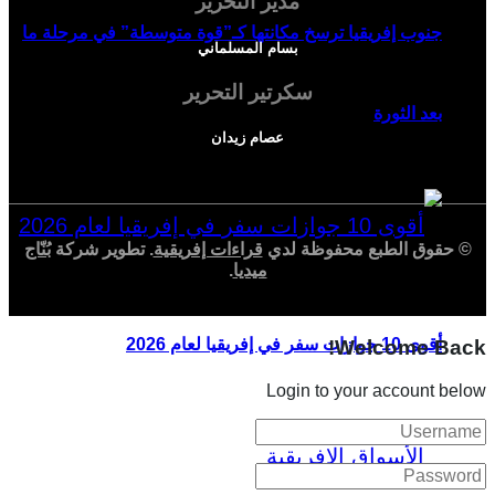
مدير التحرير
جنوب إفريقيا ترسخ مكانتها كـ”قوة متوسطة” في مرحلة ما
بسام المسلماني
سكرتير التحرير
بعد الثورة
عصام زيدان
© حقوق الطبع محفوظة لدي
قراءات إفريقية
. تطوير شركة
بُنّاج
ميديا
.
أقوى 10 جوازات سفر في إفريقيا لعام 2026
Welcome Back!
Login to your account below