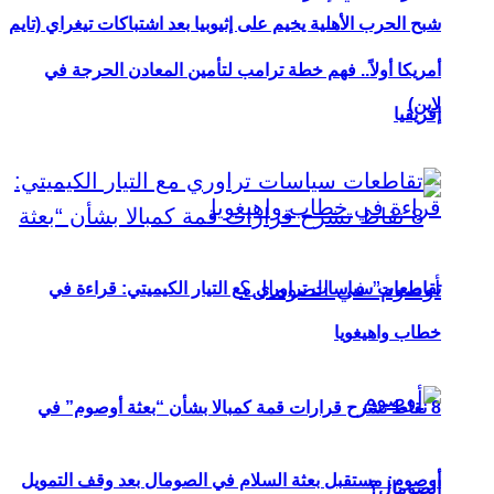
شبح الحرب الأهلية يخيم على إثيوبيا بعد اشتباكات تيغراي (تايم
أمريكا أولاً.. فهم خطة ترامب لتأمين المعادن الحرجة في
لاين)
إفريقيا
تقاطعات سياسات تراوري مع التيار الكيميتي: قراءة في
خطاب واهيغويا
8 نقاط تشرح قرارات قمة كمبالا بشأن “بعثة أوصوم” في
أوصوم: مستقبل بعثة السلام في الصومال بعد وقف التمويل
الصومال؟