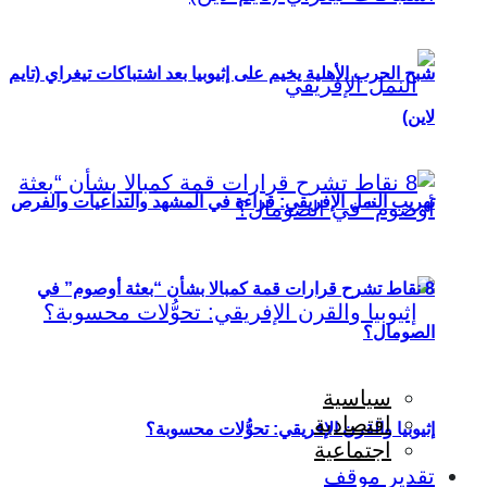
شبح الحرب الأهلية يخيم على إثيوبيا بعد اشتباكات تيغراي (تايم
لاين)
تهريب النمل الإفريقي: قراءة في المشهد والتداعيات والفرص
8 نقاط تشرح قرارات قمة كمبالا بشأن “بعثة أوصوم” في
الصومال؟
سياسية
اقتصادية
إثيوبيا والقرن الإفريقي: تحوُّلات محسوبة؟
اجتماعية
تقدير موقف