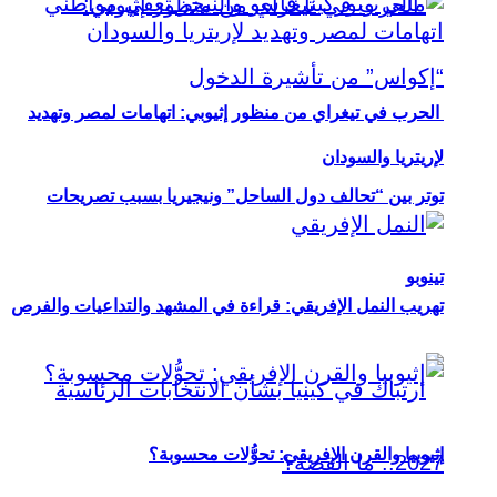
الحرب في تيغراي من منظور إثيوبي: اتهامات لمصر وتهديد
لإريتريا والسودان
توتر بين “تحالف دول الساحل” ونيجيريا بسبب تصريحات
تينوبو
تهريب النمل الإفريقي: قراءة في المشهد والتداعيات والفرص
إثيوبيا والقرن الإفريقي: تحوُّلات محسوبة؟