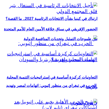
ارتباك في كينيا بشأن الانتخابات الرئاسية 2027.. ما القصة؟
الحضور الإفريقي في سباق خلافة الأمين العام للأمم المتحدة
بين طموحات التمثيل وتحديات المنافسة الدولية
التعاونيات كركيزة أساسية في إستراتيجيات التنمية المحلية
الحرب في تيغراي من منظور إثيوبي: اتهامات لمصر وتهديد
بإفريقيا
لإريتريا والسودان