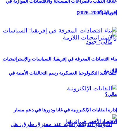
علاقة الذهب بالصراعات المسلحة والاقتصادات الموازية في
إسرائيل؟
إفريقيا (2000–2026)
بناء اقتصادات المعرفة في إفريقيا: السياسات والإستراتيجيات
اللازمة
كيف تعيد التكنولوجيا العسكرية رسم التحالفات الأمنية في
مالي؟
إدارة النفايات الإلكترونية في غانا ودورها في دعم مسار
الاقتصاد الأخضر في إفريقيا