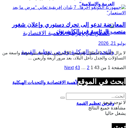
العربية والإسلامية”
المعارضة تدعو إلى تحرك دستوري وإعلان شغور
منصب الرئاسة في الكاميرون
يوليو 21, 2026
لا يزال الغياب المطوّل للرئيس الكاميروني بول بيا يثير موجة واسعة من
التساؤلات والجدل داخل البلاد، بعد مرور أربعة وأربعين ...
الصفحة 1 من 43
1
2
…
43
Next
ابحث في الموقع
القطن في إفريقيا: الأهمية الاقتصادية والتحديات الهيكلية
لا توجد نتيجة
وفرص تعظيم القيمة
مشاهدة جميع النتائج
يشغل حاليا
تويتر