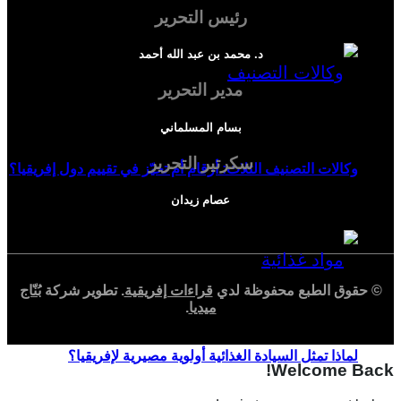
رئيس التحرير
د. محمد بن عبد الله أحمد
مدير التحرير
بسام المسلماني
سكرتير التحرير
وكالات التصنيف الثلاث: أرقام أم تحيّز في تقييم دول إفريقيا؟
عصام زيدان
© حقوق الطبع محفوظة لدي
قراءات إفريقية
. تطوير شركة
بُنّاج
ميديا
.
لماذا تمثل السيادة الغذائية أولوية مصيرية لإفريقيا؟
Welcome Back!