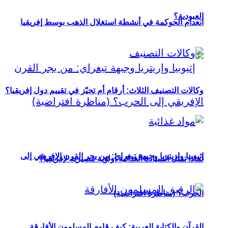
العبودية؟
انعدام الحوكمة في أنشطة استغلال الذهب بوسط إفريقيا
وكالات التصنيف الثلاث: أرقام أم تحيّز في تقييم دول إفريقيا؟
إثيوبيا وإريتريا وجبهة تيغراي: من يجر القرن الإفريقي إلى
لماذا تمثل السيادة الغذائية أولوية مصيرية لإفريقيا؟
الحرب؟ (مناظرة افتراضية)
القرآن والكتابة العربية: كيف قاوم المسلمون الأفارقة