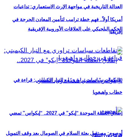
العدالة التاريخية في مواجهة الإرث الاستعماري: تداعيات
أمريكا أولاً.. فهم خطة ترامب لتأمين المعادن الحرجة في
الحكم البلجيكي على العلاقات الأوروبية الإفريقية
إفريقيا
تقاطعات سياسات تراوري مع التيار الكيميتي: قراءة في
خطاب واهيغويا
إطلاق العملة الموحدة “إيكو” في 2027.. “إيكواس” تمضي
أوصوم: مستقبل بعثة السلام في الصومال بعد وقف التمويل
قدمًا دون انتظار