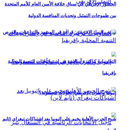
الحضور الإفريقي في سباق خلافة الأمين العام للأمم المتحدة
بين طموحات التمثيل وتحديات المنافسة الدولية
تهريب النمل الإفريقي: قراءة في المشهد والتداعيات والفرص
التعاونيات كركيزة أساسية في إستراتيجيات التنمية المحلية
بإفريقيا
إثيوبيا والقرن الإفريقي: تحوُّلات محسوبة؟
شبح الحرب الأهلية يخيم على إثيوبيا بعد اشتباكات تيغراي (تايم