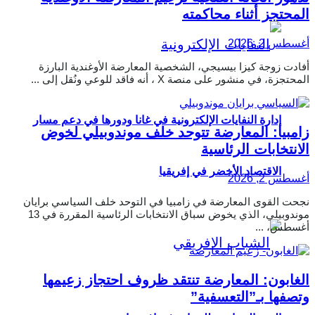
المحتجز أثناء محاكمته
أغسطس 2, 2026
أفادت زوجة كيزا بيسيجي، الشخصية المعارضة الأوغندية البارزة
المحتجزة، في منشور على منصة X ، أنه فاقد للوعي ونُقل إلى ...
إدارة النفايات الإلكترونية في غانا ودورها في دعم مسار
زامبيا: المعارضة تتوحد خلف موندوبيلي لخوض
الانتخابات الرئاسية
الاقتصاد الأخضر في إفريقيا
أغسطس 2, 2026
نجحت القوى المعارضة في زامبيا في التوحد خلف السياسي برايان
موندوبيلي، الذي يخوض سباق الانتخابات الرئاسية المقررة في 13
أغسطس، ...
الغابون: المعارضة تنتقد ظروف احتجاز زعيمها
وتصفها بـ”التعسفية”