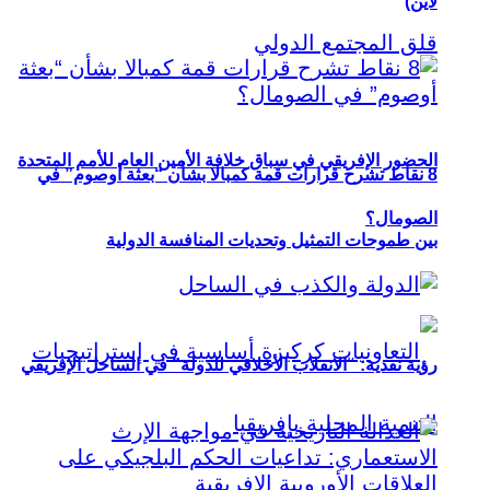
لاين)
الحضور الإفريقي في سباق خلافة الأمين العام للأمم المتحدة
8 نقاط تشرح قرارات قمة كمبالا بشأن “بعثة أوصوم” في
الصومال؟
بين طموحات التمثيل وتحديات المنافسة الدولية
رؤية نقدية: “الانقلاب الأخلاقي للدولة” في الساحل الإفريقي