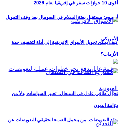
أقوى 10 جوازات سفر في إفريقيا لعام 2026
أوصوم: مستقبل بعثة السلام في الصومال بعد وقف التمويل
الأمريكي
كيف يمكن تحويل الأسواق الإفريقية إلى أداة لتخفيف حدة
الأزمات؟
تحوُّل طاقي عادل في السنغال.. تغيير السياسات بدلاً من
دوّامة الديون
عقد التعويضات: من يتحمل العبء الحقيقي للتعويضات عن