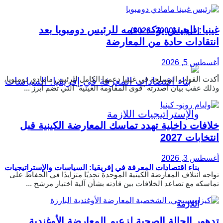
غينيا: الجيش يؤكد دعمه للرئيس دومبويا بعد
إفريقيا (2000–2026)
انتقادات حادة من المعارضة
أغسطس 5, 2026
أكدت القوات المسلحة في غينيا دعمها الكامل للرئيس مامادي دومبويا،
وذلك عقب بيان أصدرته "قوى المقاومة الغينية" التي تضم أبرز ...
خلافات داخلية تهدد تماسك المعارضة الكينية قبل
انتخابات 2027
أغسطس 3, 2026
بناء اقتصادات المعرفة في إفريقيا: السياسات والإستراتيجيات
تواجه ائتلاف المعارضة الكينية الموحدة تحديًا متزايدًا في الحفاظ على
تماسكه مع تصاعد الخلافات بين قادته بشأن آلية اختيار مرشح ...
اللازمة
تدهور الحالة الصحية لزعيم المعارضة الأوغندية