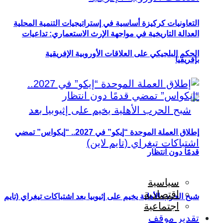
التعاونيات كركيزة أساسية في إستراتيجيات التنمية المحلية
العدالة التاريخية في مواجهة الإرث الاستعماري: تداعيات
الحكم البلجيكي على العلاقات الأوروبية الإفريقية
بإفريقيا
إطلاق العملة الموحدة “إيكو” في 2027.. “إيكواس” تمضي
قدمًا دون انتظار
سياسية
اقتصادية
شبح الحرب الأهلية يخيم على إثيوبيا بعد اشتباكات تيغراي (تايم
اجتماعية
تقدير موقف