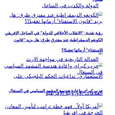
رؤية نقدية: “الانقلاب الأخلاقي للدولة” في الساحل الإفريقي
الكونغو الديمقراطية عند مفترق طرق: هل يزيد “قانون
الاستفتاء” أزماتها تعقيدًا؟
حزب كيراي وإعادة هندسة المشهد السياسي في السنغال