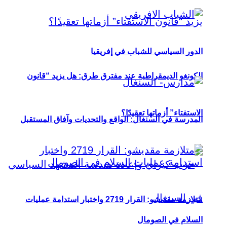
الدور السياسي للشباب في إفريقيا
الكونغو الديمقراطية عند مفترق طرق: هل يزيد “قانون
الاستفتاء” أزماتها تعقيدًا؟
المدرسة في السنغال: الواقع والتحديات وآفاق المستقبل
متلازمة مقديشو: القرار 2719 واختبار استدامة عمليات
السلام في الصومال