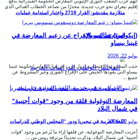
اتهم حزب الشعب الثوري الإثيوبي المعارض الحكومة الفيدرالية بدفع
إقليم تيغراي نحو حرب جديدة، محذرًا من تصاعد الخطاب العدائي الذي
...
متلازمة مقديشو: القرار 2719 واختبار استدامة عمليات
(إيكواس) تطالب بالإفراج عن زعيم المعارضة في
السلام في الصومال
غينيا بيساو
يوليو 22, 2026
حثت المجموعة الاقتصادية لدول غرب إفريقيا (إيكواس) حكومة غينيا
بيساو التي يقودها الجيش على الإفراج الفوري وغير المشروط عن
جميع ...
المعارضة التوغولية قلقة من وجود “قوات أجنبية”
في شمال البلاد
يوليو 22, 2026
اللغة العربية في نيجيريا ودور “المجلس الوطني للدراسات
أعربت المعارضة التوغولية، عن قلقها إزاء ما يُزعم من وجود "قوات
أجنبية" في شمال البلاد، وذكرت تحديدًا مرتزقة روس من ...