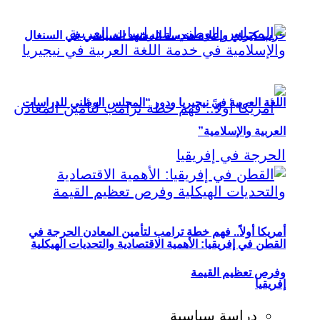
حزب كيراي وإعادة هندسة المشهد السياسي في السنغال
اللغة العربية في نيجيريا ودور “المجلس الوطني للدراسات
العربية والإسلامية”
أمريكا أولاً.. فهم خطة ترامب لتأمين المعادن الحرجة في
القطن في إفريقيا: الأهمية الاقتصادية والتحديات الهيكلية
وفرص تعظيم القيمة
إفريقيا
دراسة سياسية