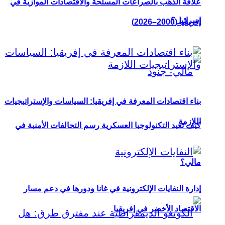
علاقة الذهب بالصراعات المسلحة والاقتصادات الموازية في
إسرائيل؟
إفريقيا (2000–2026)
بناء اقتصادات المعرفة في إفريقيا: السياسات والإستراتيجيات
اللازمة
كيف تعيد التكنولوجيا العسكرية رسم التحالفات الأمنية في
مالي؟
إدارة النفايات الإلكترونية في غانا ودورها في دعم مسار
الاقتصاد الأخضر في إفريقيا