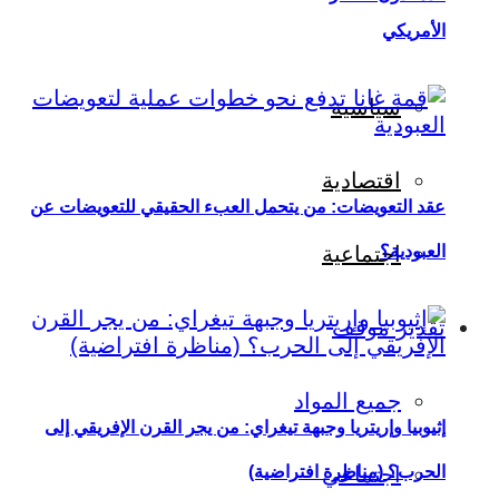
الأمريكي
سياسية
اقتصادية
عقد التعويضات: من يتحمل العبء الحقيقي للتعويضات عن
العبودية؟
اجتماعية
تقدير موقف
جميع المواد
إثيوبيا وإريتريا وجبهة تيغراي: من يجر القرن الإفريقي إلى
اجتماعي
الحرب؟ (مناظرة افتراضية)