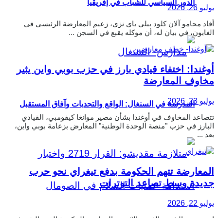
الدور السياسي للشباب في إفريقيا
يوليو 26, 2026
أفاد محامو آلان كلود بيلي باي نزي، زعيم المعارضة الرئيسي في
الغابون، في بيان له، أن موكله يقبع في السجن ...
أوغندا: اختفاء قيادي بارز في حزب بوبي واين يثير
مخاوف المعارضة
يوليو 23, 2026
المدرسة في السنغال: الواقع والتحديات وآفاق المستقبل
تتصاعد المخاوف في أوغندا بشأن مصير موانغا كيفومبي، القيادي
البارز في حزب "منصة الوحدة الوطنية" المعارض بزعامة بوبي واين،
بعد ...
المعارضة تتهم الحكومة بدفع تيغراي نحو حرب
جديدة وسط تصاعد التوترات
يوليو 22, 2026