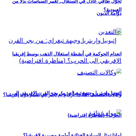
تحوُّل طاقي عادل في السنغال.. تغيير السياسات بدلاً من
العبودية؟
دوّامة الديون
انعدام الحوكمة في أنشطة استغلال الذهب بوسط إفريقيا
إثيوبيا وإريتريا وجبهة تيغراي: من يجر القرن الإفريقي إلى
وكالات التصنيف الثلاث: أرقام أم تحيّز في تقييم دول إفريقيا؟
الحرب؟ (مناظرة افتراضية)
لماذا تمثل السيادة الغذائية أولوية مصيرية لإفريقيا؟