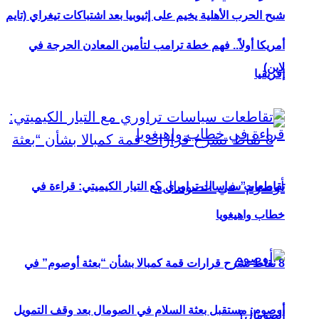
شبح الحرب الأهلية يخيم على إثيوبيا بعد اشتباكات تيغراي (تايم
أمريكا أولاً.. فهم خطة ترامب لتأمين المعادن الحرجة في
لاين)
إفريقيا
تقاطعات سياسات تراوري مع التيار الكيميتي: قراءة في
خطاب واهيغويا
8 نقاط تشرح قرارات قمة كمبالا بشأن “بعثة أوصوم” في
أوصوم: مستقبل بعثة السلام في الصومال بعد وقف التمويل
الصومال؟