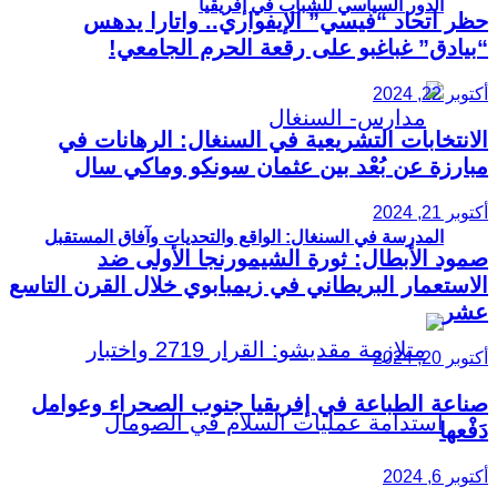
الدور السياسي للشباب في إفريقيا
حظر اتحاد “فيسي” الإيفواري.. واتارا يدهس
“بيادق” غباغبو على رقعة الحرم الجامعي!
أكتوبر 22, 2024
الانتخابات التشريعية في السنغال: الرهانات في
مبارزة عن بُعْد بين عثمان سونكو وماكي سال
أكتوبر 21, 2024
المدرسة في السنغال: الواقع والتحديات وآفاق المستقبل
صمود الأبطال: ثورة الشيمورنجا الأولى ضد
الاستعمار البريطاني في زيمبابوي خلال القرن التاسع
عشر
أكتوبر 20, 2024
صناعة الطباعة في إفريقيا جنوب الصحراء وعوامل
دَفْعها
أكتوبر 6, 2024