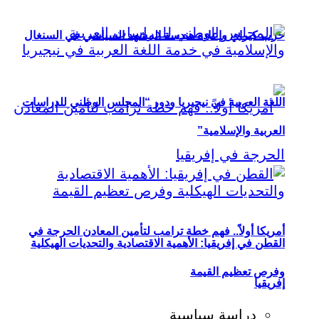
حزب كيراي وإعادة هندسة المشهد السياسي في السنغال
اللغة العربية في نيجيريا ودور “المجلس الوطني للدراسات
العربية والإسلامية”
أمريكا أولاً.. فهم خطة ترامب لتأمين المعادن الحرجة في
القطن في إفريقيا: الأهمية الاقتصادية والتحديات الهيكلية
وفرص تعظيم القيمة
إفريقيا
دراسة سياسية