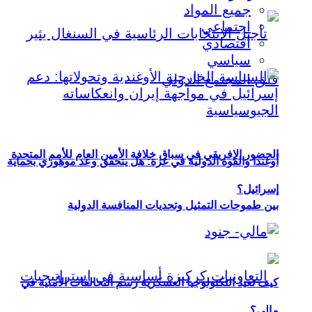
جميع المواد
اجتماعي
اقتصادي
سياسي
الحضور الإفريقي في سباق خلافة الأمين العام للأمم المتحدة
أوغندا والقوة الدولية في غزة: هل يتحقق وعد موهوزي بحماية
إسرائيل؟
بين طموحات التمثيل وتحديات المنافسة الدولية
كيف تعيد التكنولوجيا العسكرية رسم التحالفات الأمنية في
مالي؟