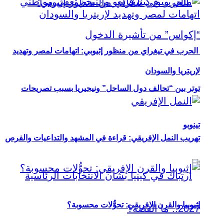
الحرب في تيغراي من منظور إثيوبي: اتهامات لمصر وتهديد
لإريتريا والسودان
توتر بين “تحالف دول الساحل” ونيجيريا بسبب تصريحات
تينوبو
تهريب النمل الإفريقي: قراءة في المشهد والتداعيات والفرص
إثيوبيا والقرن الإفريقي: تحوُّلات محسوبة؟