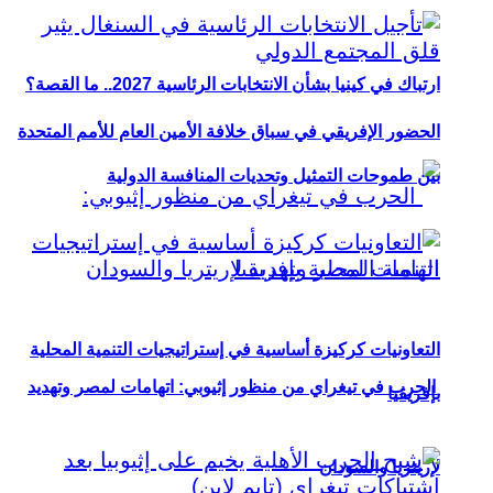
ارتباك في كينيا بشأن الانتخابات الرئاسية 2027.. ما القصة؟
الحضور الإفريقي في سباق خلافة الأمين العام للأمم المتحدة
بين طموحات التمثيل وتحديات المنافسة الدولية
التعاونيات كركيزة أساسية في إستراتيجيات التنمية المحلية
الحرب في تيغراي من منظور إثيوبي: اتهامات لمصر وتهديد
بإفريقيا
لإريتريا والسودان