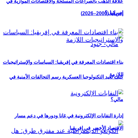
علاقة الذهب بالصراعات المسلحة والاقتصادات الموازية في
إسرائيل؟
إفريقيا (2000–2026)
بناء اقتصادات المعرفة في إفريقيا: السياسات والإستراتيجيات
اللازمة
كيف تعيد التكنولوجيا العسكرية رسم التحالفات الأمنية في
مالي؟
إدارة النفايات الإلكترونية في غانا ودورها في دعم مسار
الاقتصاد الأخضر في إفريقيا