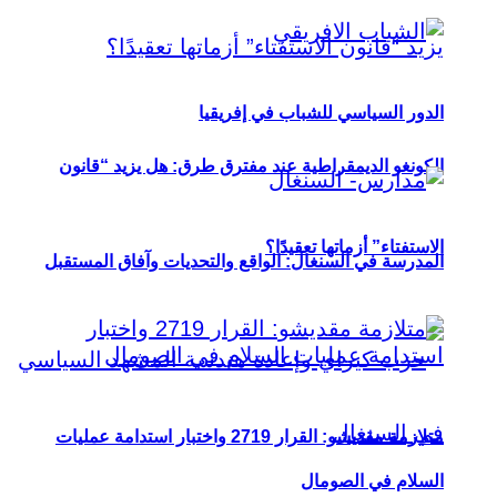
الدور السياسي للشباب في إفريقيا
الكونغو الديمقراطية عند مفترق طرق: هل يزيد “قانون
الاستفتاء” أزماتها تعقيدًا؟
المدرسة في السنغال: الواقع والتحديات وآفاق المستقبل
متلازمة مقديشو: القرار 2719 واختبار استدامة عمليات
السلام في الصومال