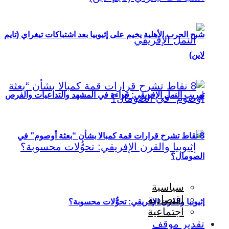
شبح الحرب الأهلية يخيم على إثيوبيا بعد اشتباكات تيغراي (تايم
لاين)
تهريب النمل الإفريقي: قراءة في المشهد والتداعيات والفرص
8 نقاط تشرح قرارات قمة كمبالا بشأن “بعثة أوصوم” في
الصومال؟
سياسية
اقتصادية
إثيوبيا والقرن الإفريقي: تحوُّلات محسوبة؟
اجتماعية
تقدير موقف