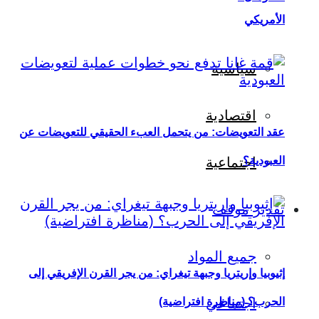
الأمريكي
سياسية
اقتصادية
عقد التعويضات: من يتحمل العبء الحقيقي للتعويضات عن
العبودية؟
اجتماعية
تقدير موقف
جميع المواد
إثيوبيا وإريتريا وجبهة تيغراي: من يجر القرن الإفريقي إلى
اجتماعي
الحرب؟ (مناظرة افتراضية)