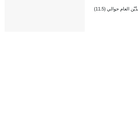
تُواجه كينيا تحديات مالية غير مسبوقة، نتجت عن تراكم ديونها. فقد بلغ الدَّيْن العام حوالي (11.5)