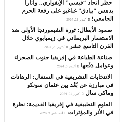
حظر اتحاد “فيسي” الإيفواري.. واتارا
يدهس “بيادق” غباغبو على رقعة الحرم
الجامعي!
أكتوبر 22, 2024
صمود الأبطال: ثورة الشيمورنجا الأولى ضد
الاستعمار البريطاني في زيمبابوي خلال
القرن التاسع عشر
أكتوبر 20, 2024
صناعة الطباعة في إفريقيا جنوب الصحراء
وعوامل دَفْعها
أكتوبر 6, 2024
الانتخابات التشريعية في السنغال: الرهانات
في مبارزة عن بُعْد بين عثمان سونكو
وماكي سال
أكتوبر 21, 2024
العلوم التطبيقية في إفريقيا القديمة: نظرة
في الأثر والمؤثرات
أغسطس 3, 2026