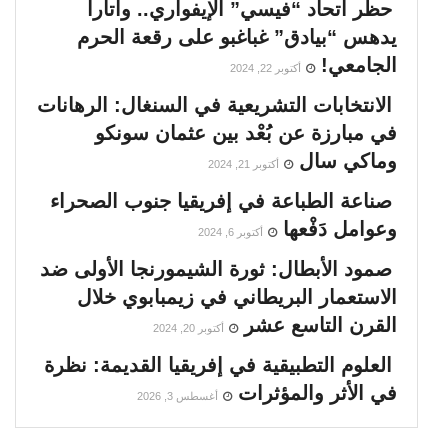
حظر اتحاد “فيسي” الإيفواري.. واتارا
يدهس “بيادق” غباغبو على رقعة الحرم
الجامعي!
أكتوبر 22, 2024
الانتخابات التشريعية في السنغال: الرهانات
في مبارزة عن بُعْد بين عثمان سونكو
وماكي سال
أكتوبر 21, 2024
صناعة الطباعة في إفريقيا جنوب الصحراء
وعوامل دَفْعها
أكتوبر 6, 2024
صمود الأبطال: ثورة الشيمورنجا الأولى ضد
الاستعمار البريطاني في زيمبابوي خلال
القرن التاسع عشر
أكتوبر 20, 2024
العلوم التطبيقية في إفريقيا القديمة: نظرة
في الأثر والمؤثرات
أغسطس 3, 2026