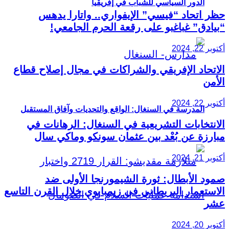
الدور السياسي للشباب في إفريقيا
حظر اتحاد “فيسي” الإيفواري.. واتارا يدهس
“بيادق” غباغبو على رقعة الحرم الجامعي!
أكتوبر 22, 2024
الاتحاد الإفريقي والشراكات في مجال إصلاح قطاع
الأمن
أكتوبر 22, 2024
المدرسة في السنغال: الواقع والتحديات وآفاق المستقبل
الانتخابات التشريعية في السنغال: الرهانات في
مبارزة عن بُعْد بين عثمان سونكو وماكي سال
أكتوبر 21, 2024
صمود الأبطال: ثورة الشيمورنجا الأولى ضد
الاستعمار البريطاني في زيمبابوي خلال القرن التاسع
عشر
أكتوبر 20, 2024