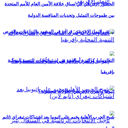
الحضور الإفريقي في سباق خلافة الأمين العام للأمم المتحدة
بين طموحات التمثيل وتحديات المنافسة الدولية
تهريب النمل الإفريقي: قراءة في المشهد والتداعيات والفرص
التعاونيات كركيزة أساسية في إستراتيجيات التنمية المحلية
بإفريقيا
إثيوبيا والقرن الإفريقي: تحوُّلات محسوبة؟
شبح الحرب الأهلية يخيم على إثيوبيا بعد اشتباكات تيغراي (تايم