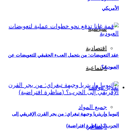
الأمريكي
سياسية
اقتصادية
عقد التعويضات: من يتحمل العبء الحقيقي للتعويضات عن
العبودية؟
اجتماعية
تقدير موقف
جميع المواد
إثيوبيا وإريتريا وجبهة تيغراي: من يجر القرن الإفريقي إلى
اجتماعي
الحرب؟ (مناظرة افتراضية)