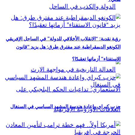
رؤية نقدية: “الانقلاب الأخلاقي للدولة” في الساحل الإفريقي
الكونغو الديمقراطية عند مفترق طرق: هل يزيد “قانون
الاستفتاء” أزماتها تعقيدًا؟
حزب كيراي وإعادة هندسة المشهد السياسي في السنغال