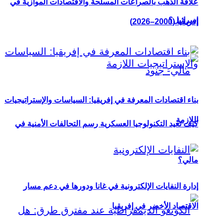
علاقة الذهب بالصراعات المسلحة والاقتصادات الموازية في
إسرائيل؟
إفريقيا (2000–2026)
بناء اقتصادات المعرفة في إفريقيا: السياسات والإستراتيجيات
اللازمة
كيف تعيد التكنولوجيا العسكرية رسم التحالفات الأمنية في
مالي؟
إدارة النفايات الإلكترونية في غانا ودورها في دعم مسار
الاقتصاد الأخضر في إفريقيا