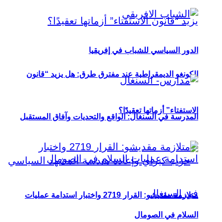
الدور السياسي للشباب في إفريقيا
الكونغو الديمقراطية عند مفترق طرق: هل يزيد “قانون
الاستفتاء” أزماتها تعقيدًا؟
المدرسة في السنغال: الواقع والتحديات وآفاق المستقبل
متلازمة مقديشو: القرار 2719 واختبار استدامة عمليات
السلام في الصومال