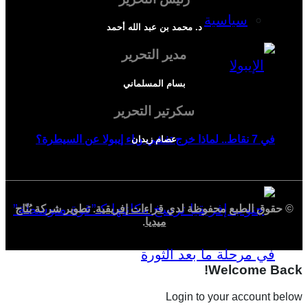
سياسية
د. محمد بن عبد الله أحمد
مدير التحرير
بسام المسلماني
سكرتير التحرير
في 7 نقاط.. لماذا خرج تفشي وباء إيبولا عن السيطرة؟
عصام زيدان
© حقوق الطبع محفوظة لدي
قراءات إفريقية
. تطوير شركة
بُنّاج
ميديا
.
Welcome Back!
Login to your account below