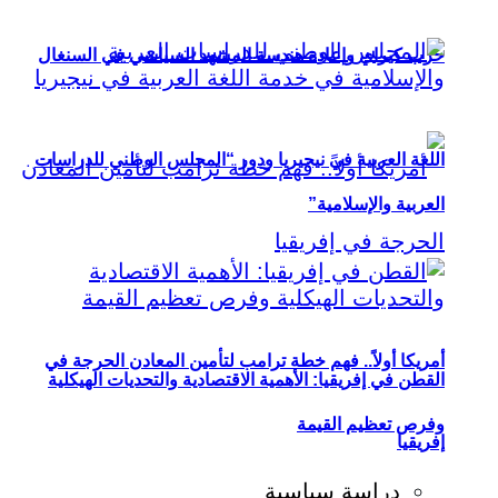
حزب كيراي وإعادة هندسة المشهد السياسي في السنغال
اللغة العربية في نيجيريا ودور “المجلس الوطني للدراسات
العربية والإسلامية”
أمريكا أولاً.. فهم خطة ترامب لتأمين المعادن الحرجة في
القطن في إفريقيا: الأهمية الاقتصادية والتحديات الهيكلية
وفرص تعظيم القيمة
إفريقيا
دراسة سياسية