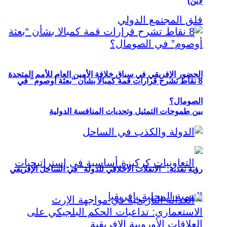
لاين)
الحضور الإفريقي في سباق خلافة الأمين العام للأمم المتحدة
8 نقاط تشرح قرارات قمة كمبالا بشأن “بعثة أوصوم” في
الصومال؟
بين طموحات التمثيل وتحديات المنافسة الدولية
رؤية نقدية: “الانقلاب الأخلاقي للدولة” في الساحل الإفريقي