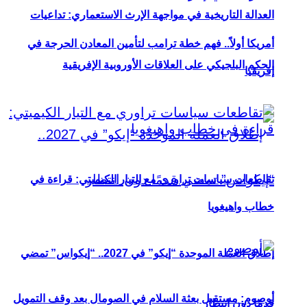
العدالة التاريخية في مواجهة الإرث الاستعماري: تداعيات
أمريكا أولاً.. فهم خطة ترامب لتأمين المعادن الحرجة في
الحكم البلجيكي على العلاقات الأوروبية الإفريقية
إفريقيا
تقاطعات سياسات تراوري مع التيار الكيميتي: قراءة في
خطاب واهيغويا
إطلاق العملة الموحدة “إيكو” في 2027.. “إيكواس” تمضي
أوصوم: مستقبل بعثة السلام في الصومال بعد وقف التمويل
قدمًا دون انتظار