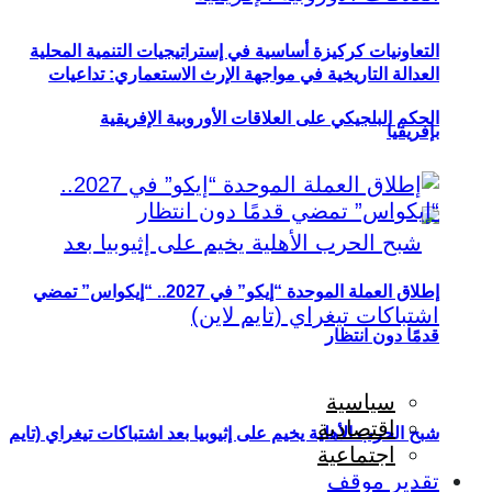
التعاونيات كركيزة أساسية في إستراتيجيات التنمية المحلية
العدالة التاريخية في مواجهة الإرث الاستعماري: تداعيات
الحكم البلجيكي على العلاقات الأوروبية الإفريقية
بإفريقيا
إطلاق العملة الموحدة “إيكو” في 2027.. “إيكواس” تمضي
قدمًا دون انتظار
سياسية
اقتصادية
شبح الحرب الأهلية يخيم على إثيوبيا بعد اشتباكات تيغراي (تايم
اجتماعية
تقدير موقف