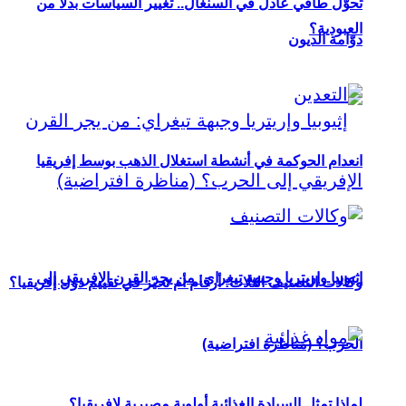
تحوُّل طاقي عادل في السنغال.. تغيير السياسات بدلاً من
العبودية؟
دوّامة الديون
انعدام الحوكمة في أنشطة استغلال الذهب بوسط إفريقيا
إثيوبيا وإريتريا وجبهة تيغراي: من يجر القرن الإفريقي إلى
وكالات التصنيف الثلاث: أرقام أم تحيّز في تقييم دول إفريقيا؟
الحرب؟ (مناظرة افتراضية)
لماذا تمثل السيادة الغذائية أولوية مصيرية لإفريقيا؟