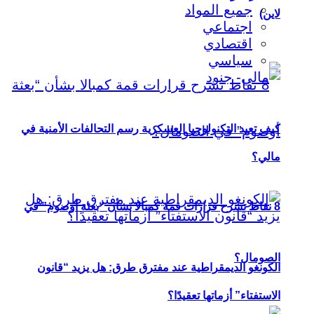
جميع المواد
لاين)
اجتماعي
اقتصادي
سياسي
كيف تعيد التكنولوجيا العسكرية رسم التحالفات الأمنية في
مالي؟
8 نقاط تشرح قرارات قمة كمبالا بشأن “بعثة أوصوم” في
الصومال؟
الكونغو الديمقراطية عند مفترق طرق: هل يزيد “قانون
الاستفتاء” أزماتها تعقيدًا؟