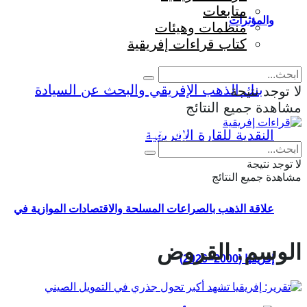
متابعات
والمؤثرات
منظمات وهيئات
كتاب قراءات إفريقية
لا توجد نتيجة
مشاهدة جميع النتائج
Eng
|
Fr
لا توجد نتيجة
مشاهدة جميع النتائج
علاقة الذهب بالصراعات المسلحة والاقتصادات الموازية في
الوسم:
القروض
إفريقيا (2000–2026)