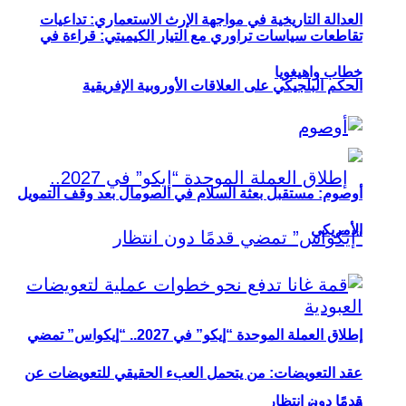
العدالة التاريخية في مواجهة الإرث الاستعماري: تداعيات
تقاطعات سياسات تراوري مع التيار الكيميتي: قراءة في
خطاب واهيغويا
الحكم البلجيكي على العلاقات الأوروبية الإفريقية
أوصوم: مستقبل بعثة السلام في الصومال بعد وقف التمويل
الأمريكي
إطلاق العملة الموحدة “إيكو” في 2027.. “إيكواس” تمضي
عقد التعويضات: من يتحمل العبء الحقيقي للتعويضات عن
قدمًا دون انتظار