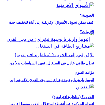
العبودية؟
كيف يمكن تحويل الأسواق الإفريقية إلى أداة لتخفيف حدة
الأزمات؟
تحوُّل طاقي عادل في السنغال.. تغيير السياسات بدلاً من
دوّامة الديون
إثيوبيا وإريتريا وجبهة تيغراي: من يجر القرن الإفريقي إلى
الحرب؟ (مناظرة افتراضية)
انعدام الحوكمة في أنشطة استغلال الذهب بوسط إفريقيا