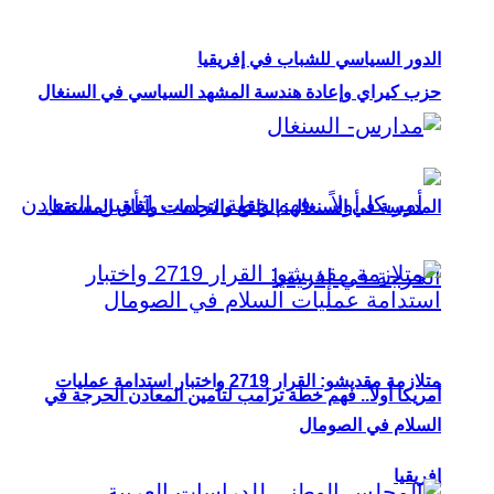
الدور السياسي للشباب في إفريقيا
حزب كيراي وإعادة هندسة المشهد السياسي في السنغال
المدرسة في السنغال: الواقع والتحديات وآفاق المستقبل
متلازمة مقديشو: القرار 2719 واختبار استدامة عمليات
أمريكا أولاً.. فهم خطة ترامب لتأمين المعادن الحرجة في
السلام في الصومال
إفريقيا