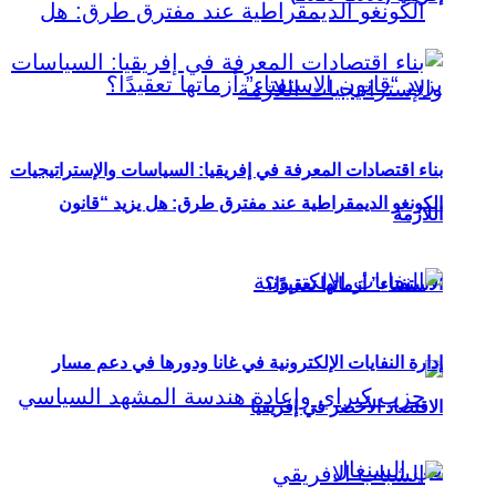
بناء اقتصادات المعرفة في إفريقيا: السياسات والإستراتيجيات
الكونغو الديمقراطية عند مفترق طرق: هل يزيد “قانون
اللازمة
الاستفتاء” أزماتها تعقيدًا؟
إدارة النفايات الإلكترونية في غانا ودورها في دعم مسار
الاقتصاد الأخضر في إفريقيا