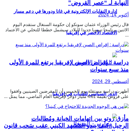
النهاية لـ “عصر القروض”
إدارة النفايات الإلكترونية في غانا ودورها في دعم مسار
أكتوبر 14, 2024
قال رئيس الوزراء عثمان سونكو إن حكومة السنغال ستقدم اليوم
الاثنين برنامجا تنمويا جديدا للبلاد، سيشمل خططا للتخلي عن الاعتماد
الاقتصاد الأخضر في إفريقيا
...
دراسة : إقراض الصين لإفريقيا يرتفع للمرة الأولى
منذ سبع سنوات
أغسطس 29, 2024
أظهرت دراسة مستقلة يوم الخميس أن المقرضين الصينيين وافقوا
الدور السياسي للشباب في إفريقيا
على قروض بقيمة 4.61 مليار دولار لإفريقيا العام الماضي، مما يمثل ...
مأزق روتو بين اتهامات الخيانة ومُطالبات
الرحيل..كيف يبدو المَشهد الكيني عقب سَحب قانون