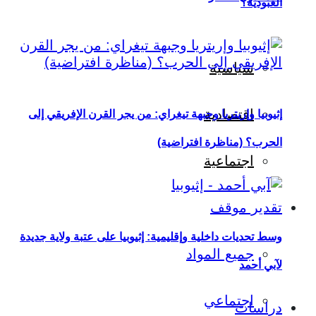
العبودية؟
سياسية
اقتصادية
إثيوبيا وإريتريا وجبهة تيغراي: من يجر القرن الإفريقي إلى
الحرب؟ (مناظرة افتراضية)
اجتماعية
تقدير موقف
وسط تحديات داخلية وإقليمية: إثيوبيا على عتبة ولاية جديدة
جميع المواد
لآبي أحمد
اجتماعي
دراسات