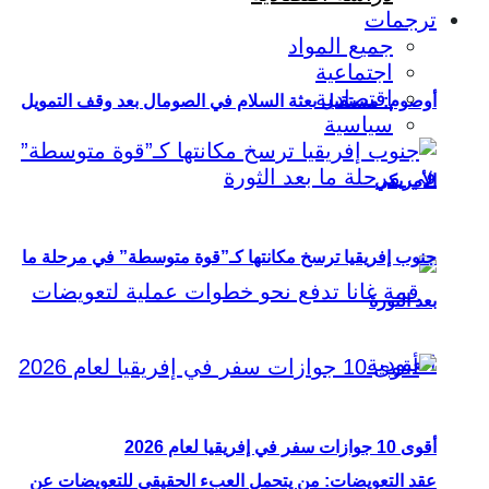
ترجمات
جميع المواد
اجتماعية
اقتصادية
أوصوم: مستقبل بعثة السلام في الصومال بعد وقف التمويل
سياسية
الأمريكي
جنوب إفريقيا ترسخ مكانتها كـ”قوة متوسطة” في مرحلة ما
بعد الثورة
أقوى 10 جوازات سفر في إفريقيا لعام 2026
عقد التعويضات: من يتحمل العبء الحقيقي للتعويضات عن