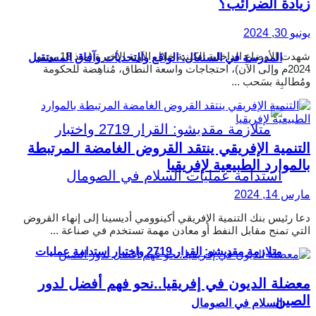
زيادة الضرائب؟
يونيو 30, 2024
شهدت الأوضاع الداخلية الكينية خلال الآونة الأخيرة (منذ 18 يونيو
المدرسة في السنغال: الواقع والتحديات وآفاق المستقبل
2024م وإلى الآن)، احتجاجات واسعة النطاق، مُناهِضة للحكومة
ومُطالبِة بسَحب ...
التنمية الإفريقي ينتقد القروض الغامضة المرتبطة
بالموارد الطبيعية لإفريقيا
مارس 14, 2024
دعا رئيس بنك التنمية الإفريقي أكينوومي أديسينا إلى إنهاء القروض
التي تمنح مقابل النفط أو معادن مهمة تستخدم في صناعة ...
متلازمة مقديشو: القرار 2719 واختبار استدامة عمليات
معضلة الديون في إفريقيا..نحو فهم أفضل لدور
الصين
السلام في الصومال