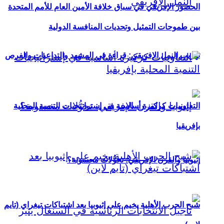
الحضور الإفريقي في سباق خلافة الأمين العام للأمم المتحدة
بين طموحات التمثيل وتحديات المنافسة الدولية
تهريب النمل الإفريقي: قراءة في المشهد والتداعيات والفرص
التعاونيات كركيزة أساسية في إستراتيجيات التنمية المحلية
بإفريقيا
إثيوبيا والقرن الإفريقي: تحوُّلات محسوبة؟
شبح الحرب الأهلية يخيم على إثيوبيا بعد اشتباكات تيغراي (تايم