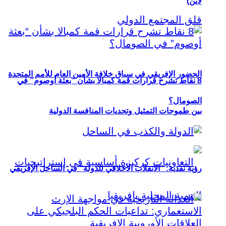
لاين)
الحضور الإفريقي في سباق خلافة الأمين العام للأمم المتحدة
8 نقاط تشرح قرارات قمة كمبالا بشأن “بعثة أوصوم” في
الصومال؟
بين طموحات التمثيل وتحديات المنافسة الدولية
رؤية نقدية: “الانقلاب الأخلاقي للدولة” في الساحل الإفريقي