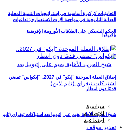
التعاونيات كركيزة أساسية في إستراتيجيات التنمية المحلية
العدالة التاريخية في مواجهة الإرث الاستعماري: تداعيات
الحكم البلجيكي على العلاقات الأوروبية الإفريقية
بإفريقيا
إطلاق العملة الموحدة “إيكو” في 2027.. “إيكواس” تمضي
قدمًا دون انتظار
سياسية
اقتصادية
شبح الحرب الأهلية يخيم على إثيوبيا بعد اشتباكات تيغراي (تايم
اجتماعية
تقدير موقف