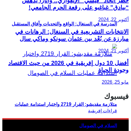
حظر اتحاد “فيسي” الإيفواري.. واتارا يدهس
“بيادق” غباغبو على رقعة الحرم الجامعي!
أكتوبر 22, 2024
المدرسة في السنغال: الواقع والتحديات وآفاق المستقبل
الانتخابات التشريعية في السنغال: الرهانات في
مبارزة عن بُعْد بين عثمان سونكو وماكي سال
أكتوبر 21, 2024
أفضل 10 دول إفريقية في 2026 من حيث الاقتصاد
وجودة الحياة
مايو 25, 2026
فيسبوك
متلازمة مقديشو: القرار 2719 واختبار استدامة عمليات
السلام في الصومال