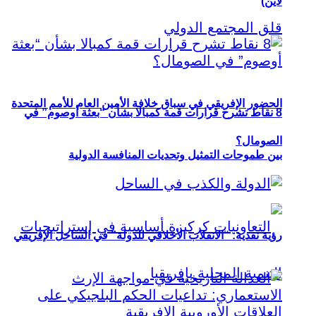
لاين)
الحضور الإفريقي في سباق خلافة الأمين العام للأمم المتحدة
8 نقاط تشرح قرارات قمة كمبالا بشأن “بعثة أوصوم” في
الصومال؟
بين طموحات التمثيل وتحديات المنافسة الدولية
رؤية نقدية: “الانقلاب الأخلاقي للدولة” في الساحل الإفريقي