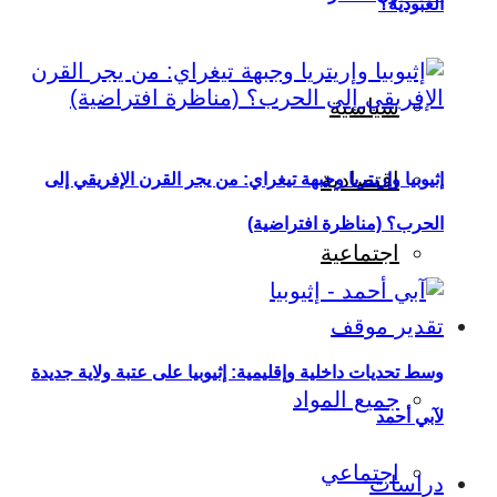
العبودية؟
سياسية
اقتصادية
إثيوبيا وإريتريا وجبهة تيغراي: من يجر القرن الإفريقي إلى
الحرب؟ (مناظرة افتراضية)
اجتماعية
تقدير موقف
وسط تحديات داخلية وإقليمية: إثيوبيا على عتبة ولاية جديدة
جميع المواد
لآبي أحمد
اجتماعي
دراسات