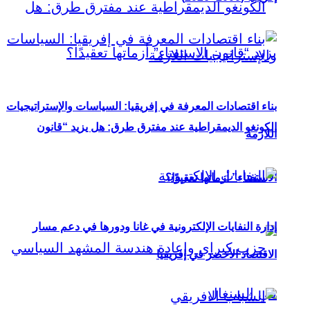
بناء اقتصادات المعرفة في إفريقيا: السياسات والإستراتيجيات
الكونغو الديمقراطية عند مفترق طرق: هل يزيد “قانون
اللازمة
الاستفتاء” أزماتها تعقيدًا؟
إدارة النفايات الإلكترونية في غانا ودورها في دعم مسار
الاقتصاد الأخضر في إفريقيا