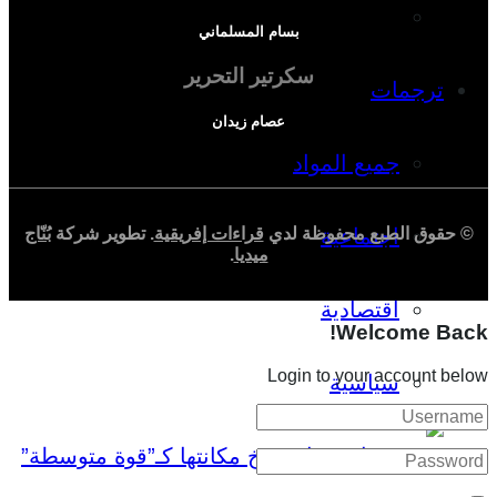
دراسة اقتصادية
بسام المسلماني
سكرتير التحرير
ترجمات
عصام زيدان
جميع المواد
اجتماعية
© حقوق الطبع محفوظة لدي
قراءات إفريقية
. تطوير شركة
بُنّاج
ميديا
.
اقتصادية
Welcome Back!
Login to your account below
سياسية