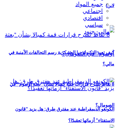
جميع المواد
لاين)
اجتماعي
اقتصادي
سياسي
كيف تعيد التكنولوجيا العسكرية رسم التحالفات الأمنية في
مالي؟
8 نقاط تشرح قرارات قمة كمبالا بشأن “بعثة أوصوم” في
الصومال؟
الكونغو الديمقراطية عند مفترق طرق: هل يزيد “قانون
الاستفتاء” أزماتها تعقيدًا؟