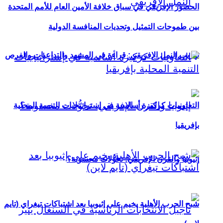
الحضور الإفريقي في سباق خلافة الأمين العام للأمم المتحدة
بين طموحات التمثيل وتحديات المنافسة الدولية
تهريب النمل الإفريقي: قراءة في المشهد والتداعيات والفرص
التعاونيات كركيزة أساسية في إستراتيجيات التنمية المحلية
بإفريقيا
إثيوبيا والقرن الإفريقي: تحوُّلات محسوبة؟
شبح الحرب الأهلية يخيم على إثيوبيا بعد اشتباكات تيغراي (تايم