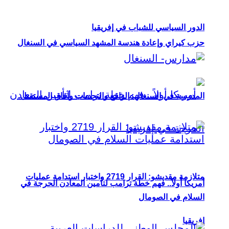
الدور السياسي للشباب في إفريقيا
حزب كيراي وإعادة هندسة المشهد السياسي في السنغال
المدرسة في السنغال: الواقع والتحديات وآفاق المستقبل
متلازمة مقديشو: القرار 2719 واختبار استدامة عمليات
أمريكا أولاً.. فهم خطة ترامب لتأمين المعادن الحرجة في
السلام في الصومال
إفريقيا