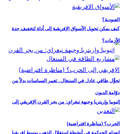
العبودية؟
كيف يمكن تحويل الأسواق الإفريقية إلى أداة لتخفيف حدة
الأزمات؟
تحوُّل طاقي عادل في السنغال.. تغيير السياسات بدلاً من
دوّامة الديون
إثيوبيا وإريتريا وجبهة تيغراي: من يجر القرن الإفريقي إلى
الحرب؟ (مناظرة افتراضية)
انعدام الحوكمة في أنشطة استغلال الذهب بوسط إفريقيا