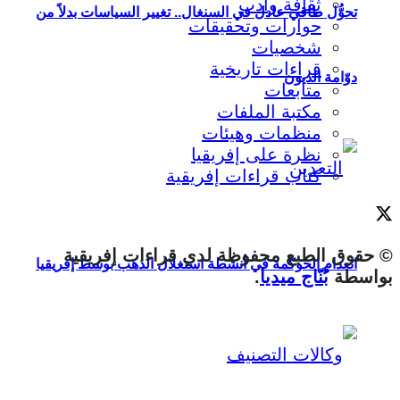
ثقافة وأدب
تحوُّل طاقي عادل في السنغال.. تغيير السياسات بدلاً من
حوارات وتحقيقات
شخصيات
قراءات تاريخية
دوّامة الديون
متابعات
مكتبة الملفات
منظمات وهيئات
نظرة على إفريقيا
كتاب قراءات إفريقية
© حقوق الطبع محفوظة لدي قراءات إفريقية
انعدام الحوكمة في أنشطة استغلال الذهب بوسط إفريقيا
بواسطة
بُنّاج ميديا
.