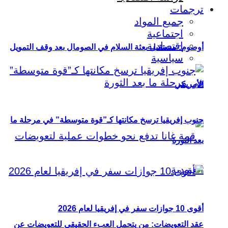
ترجمات
جميع المواد
اجتماعية
اقتصادية
أوصوم: مستقبل بعثة السلام في الصومال بعد وقف التمويل
سياسية
الأمريكي
جنوب إفريقيا ترسخ مكانتها كـ”قوة متوسطة” في مرحلة ما
بعد الثورة
أقوى 10 جوازات سفر في إفريقيا لعام 2026
عقد التعويضات: من يتحمل العبء الحقيقي للتعويضات عن