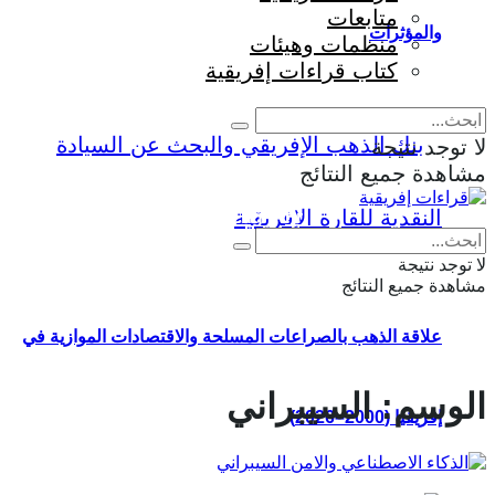
متابعات
والمؤثرات
منظمات وهيئات
كتاب قراءات إفريقية
لا توجد نتيجة
مشاهدة جميع النتائج
Eng
|
Fr
لا توجد نتيجة
مشاهدة جميع النتائج
علاقة الذهب بالصراعات المسلحة والاقتصادات الموازية في
الوسم:
السيبراني
إفريقيا (2000–2026)