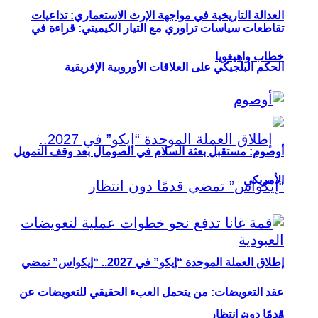
العدالة التاريخية في مواجهة الإرث الاستعماري: تداعيات
تقاطعات سياسات تراوري مع التيار الكيميتي: قراءة في
خطاب واهيغويا
الحكم البلجيكي على العلاقات الأوروبية الإفريقية
أوصوم: مستقبل بعثة السلام في الصومال بعد وقف التمويل
الأمريكي
إطلاق العملة الموحدة “إيكو” في 2027.. “إيكواس” تمضي
عقد التعويضات: من يتحمل العبء الحقيقي للتعويضات عن
قدمًا دون انتظار