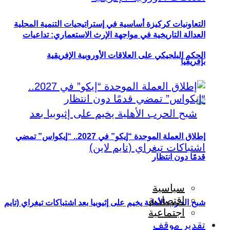
التعاونيات كركيزة أساسية في إستراتيجيات التنمية المحلية
العدالة التاريخية في مواجهة الإرث الاستعماري: تداعيات
الحكم البلجيكي على العلاقات الأوروبية الإفريقية
بإفريقيا
إطلاق العملة الموحدة “إيكو” في 2027.. “إيكواس” تمضي
قدمًا دون انتظار
سياسية
اقتصادية
شبح الحرب الأهلية يخيم على إثيوبيا بعد اشتباكات تيغراي (تايم
اجتماعية
تقدير موقف