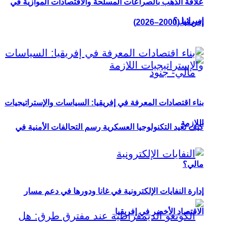
علاقة الذهب بالصراعات المسلحة والاقتصادات الموازية في
إسرائيل؟
إفريقيا (2000–2026)
بناء اقتصادات المعرفة في إفريقيا: السياسات والإستراتيجيات
اللازمة
كيف تعيد التكنولوجيا العسكرية رسم التحالفات الأمنية في
مالي؟
إدارة النفايات الإلكترونية في غانا ودورها في دعم مسار
الاقتصاد الأخضر في إفريقيا