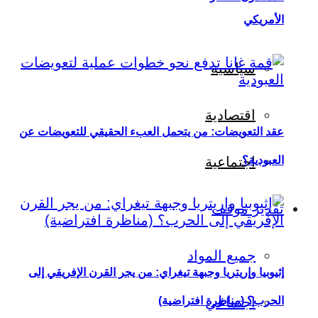
الأمريكي
سياسية
اقتصادية
عقد التعويضات: من يتحمل العبء الحقيقي للتعويضات عن
العبودية؟
اجتماعية
تقدير موقف
جميع المواد
إثيوبيا وإريتريا وجبهة تيغراي: من يجر القرن الإفريقي إلى
اجتماعي
الحرب؟ (مناظرة افتراضية)