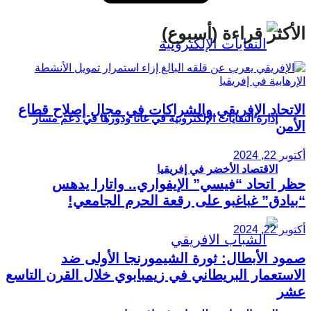
الأكثر قراءة (أسبوع)
الاتحاد الإفريقي والشراكات في مجال إصلاح قطاع
إدارة النفايات الإلكترونية في غانا ودورها في دعم مسار
الأمن
أكتوبر 22, 2024
الاقتصاد الأخضر في إفريقيا
حظر اتحاد “فيسي” الإيفواري.. واتارا يدهس
“بيادق” غباغبو على رقعة الحرم الجامعي!
أكتوبر 22, 2024
صمود الأبطال: ثورة الشيمورنجا الأولى ضد
الاستعمار البريطاني في زيمبابوي خلال القرن التاسع
عشر