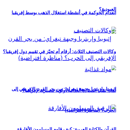
العبودية؟
انعدام الحوكمة في أنشطة استغلال الذهب بوسط إفريقيا
وكالات التصنيف الثلاث: أرقام أم تحيّز في تقييم دول إفريقيا؟
إثيوبيا وإريتريا وجبهة تيغراي: من يجر القرن الإفريقي إلى
لماذا تمثل السيادة الغذائية أولوية مصيرية لإفريقيا؟
الحرب؟ (مناظرة افتراضية)
القرآن والكتابة العربية: كيف قاوم المسلمون الأفارقة