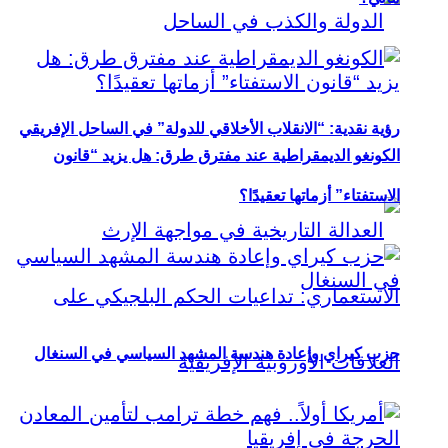
رؤية نقدية: “الانقلاب الأخلاقي للدولة” في الساحل الإفريقي
الكونغو الديمقراطية عند مفترق طرق: هل يزيد “قانون
الاستفتاء” أزماتها تعقيدًا؟
حزب كيراي وإعادة هندسة المشهد السياسي في السنغال