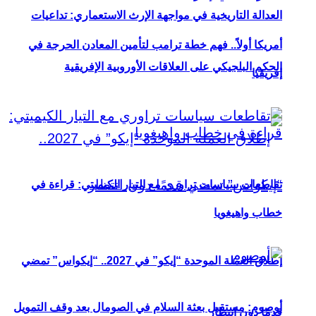
العدالة التاريخية في مواجهة الإرث الاستعماري: تداعيات
أمريكا أولاً.. فهم خطة ترامب لتأمين المعادن الحرجة في
الحكم البلجيكي على العلاقات الأوروبية الإفريقية
إفريقيا
تقاطعات سياسات تراوري مع التيار الكيميتي: قراءة في
خطاب واهيغويا
إطلاق العملة الموحدة “إيكو” في 2027.. “إيكواس” تمضي
أوصوم: مستقبل بعثة السلام في الصومال بعد وقف التمويل
قدمًا دون انتظار