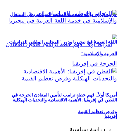
حزب كيراي وإعادة هندسة المشهد السياسي في السنغال
اللغة العربية في نيجيريا ودور “المجلس الوطني للدراسات
العربية والإسلامية”
أمريكا أولاً.. فهم خطة ترامب لتأمين المعادن الحرجة في
القطن في إفريقيا: الأهمية الاقتصادية والتحديات الهيكلية
وفرص تعظيم القيمة
إفريقيا
دراسة سياسية