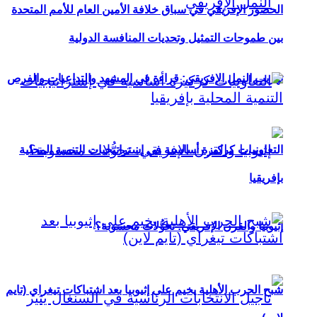
الحضور الإفريقي في سباق خلافة الأمين العام للأمم المتحدة
بين طموحات التمثيل وتحديات المنافسة الدولية
تهريب النمل الإفريقي: قراءة في المشهد والتداعيات والفرص
التعاونيات كركيزة أساسية في إستراتيجيات التنمية المحلية
بإفريقيا
إثيوبيا والقرن الإفريقي: تحوُّلات محسوبة؟
شبح الحرب الأهلية يخيم على إثيوبيا بعد اشتباكات تيغراي (تايم