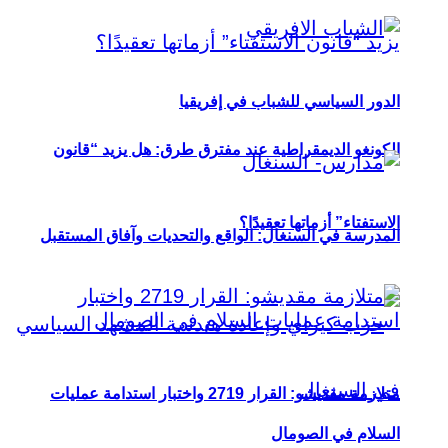
الدور السياسي للشباب في إفريقيا
الكونغو الديمقراطية عند مفترق طرق: هل يزيد “قانون
الاستفتاء” أزماتها تعقيدًا؟
المدرسة في السنغال: الواقع والتحديات وآفاق المستقبل
متلازمة مقديشو: القرار 2719 واختبار استدامة عمليات
السلام في الصومال