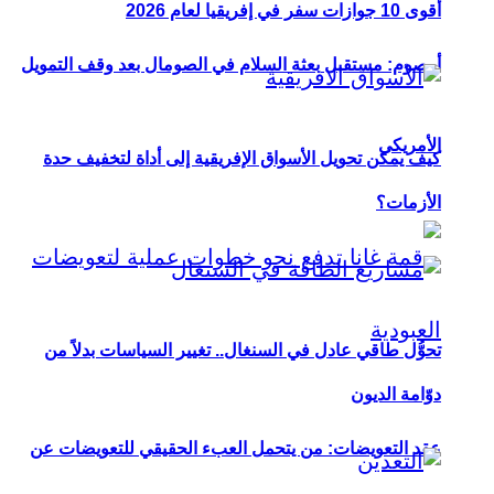
أقوى 10 جوازات سفر في إفريقيا لعام 2026
أوصوم: مستقبل بعثة السلام في الصومال بعد وقف التمويل
الأمريكي
كيف يمكن تحويل الأسواق الإفريقية إلى أداة لتخفيف حدة
الأزمات؟
تحوُّل طاقي عادل في السنغال.. تغيير السياسات بدلاً من
دوّامة الديون
عقد التعويضات: من يتحمل العبء الحقيقي للتعويضات عن