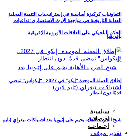
التعاونيات كركيزة أساسية في إستراتيجيات التنمية المحلية
العدالة التاريخية في مواجهة الإرث الاستعماري: تداعيات
الحكم البلجيكي على العلاقات الأوروبية الإفريقية
بإفريقيا
إطلاق العملة الموحدة “إيكو” في 2027.. “إيكواس” تمضي
قدمًا دون انتظار
سياسية
اقتصادية
شبح الحرب الأهلية يخيم على إثيوبيا بعد اشتباكات تيغراي (تايم
اجتماعية
تقدير موقف