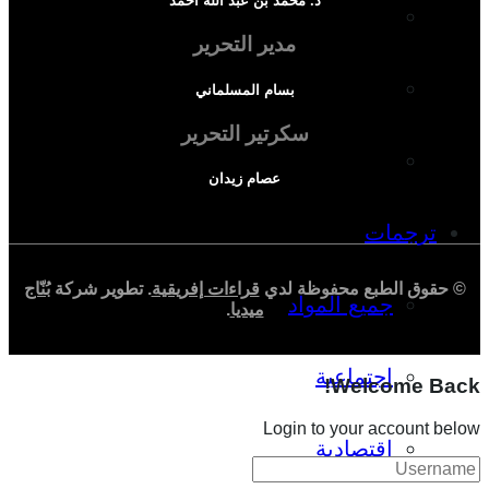
د. محمد بن عبد الله أحمد
دراسة سياسية
مدير التحرير
دراسة اجتماعية
بسام المسلماني
سكرتير التحرير
دراسة اقتصادية
عصام زيدان
ترجمات
© حقوق الطبع محفوظة لدي
قراءات إفريقية
. تطوير شركة
بُنّاج
جميع المواد
ميديا
.
اجتماعية
Welcome Back!
Login to your account below
اقتصادية