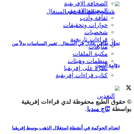
الصحافة الإفريقية
المجتمع الإفريقي
ثقافة وأدب
حوارات وتحقيقات
شخصيات
قراءات تاريخية
تحوُّل طاقي عادل في السنغال.. تغيير السياسات بدلاً من
متابعات
مكتبة الملفات
منظمات وهيئات
دوّامة الديون
نظرة على إفريقيا
كتاب قراءات إفريقية
© حقوق الطبع محفوظة لدي قراءات إفريقية
بواسطة
بُنّاج ميديا
.
انعدام الحوكمة في أنشطة استغلال الذهب بوسط إفريقيا