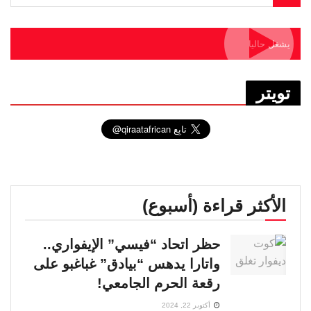
يشغل حاليا
تويتر
الأكثر قراءة (أسبوع)
حظر اتحاد “فيسي” الإيفواري..
واتارا يدهس “بيادق” غباغبو على
رقعة الحرم الجامعي!
أكتوبر 22, 2024