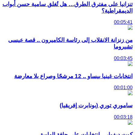
تنزانيا على مفترق الطرق… هل تُغلق سامية حسن أبواب
الديمقراطية؟
00:05:41
من زنزانة الانقلاب إلى رئاسة الكاميرون .. قصة عيسى
تشيروما
00:03:45
انتخابات غينيا بيساو .. 12 مرشحًا وصراع بلا معارضة
00:01:00
ساموري توري (بونابرت إفريقيا)
00:03:18
كوت ديفوار .. انتخابات على حافة الهاوية