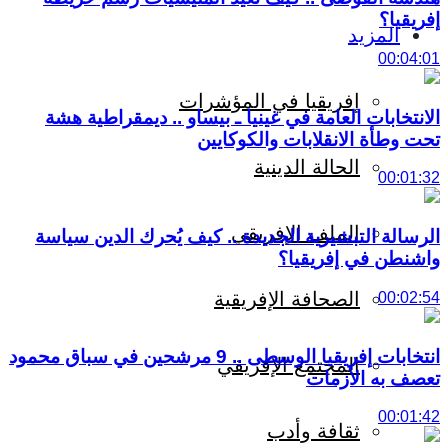
إفريقيا؟
المزيد
00:04:01
إفريقيا في المؤشرات
الانتخابات العامة في غينيا ـ بيساو .. ديمقراطية هشة
تحت وطأة الانقلابات والكوكايين
الحالة الدينية
00:01:32
الملف الإفريقي
الرسالة التبشيرية الجديدة .. كيف يُحرك الدين سياسة
واشنطن في إفريقيا؟
الصحافة الإفريقية
00:02:54
انتخابات إفريقيا الوسطى .. 9 مرشحين في سباق محمود
المجتمع الإفريقي
تعصف به الأزمات
00:01:42
ثقافة وأدب