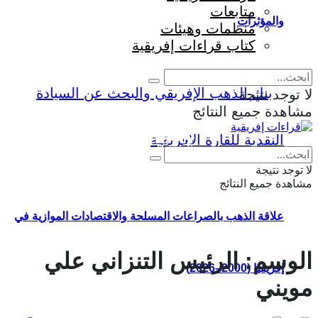
متابعات
والمؤثرات
منظمات وهيئات
كتاب قراءات إفريقية
لا توجد نتيجة
مشاهدة جميع النتائج
Eng
|
Fr
لا توجد نتيجة
مشاهدة جميع النتائج
علاقة الذهب بالصراعات المسلحة والاقتصادات الموازية في
الوسم:
الرئيس التنزاني علي
إفريقيا (2000–2026)
مويني