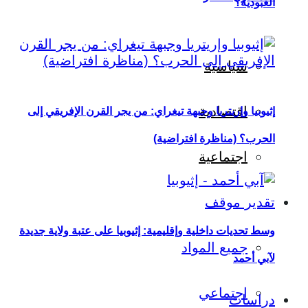
العبودية؟
سياسية
اقتصادية
إثيوبيا وإريتريا وجبهة تيغراي: من يجر القرن الإفريقي إلى
الحرب؟ (مناظرة افتراضية)
اجتماعية
تقدير موقف
وسط تحديات داخلية وإقليمية: إثيوبيا على عتبة ولاية جديدة
جميع المواد
لآبي أحمد
اجتماعي
دراسات