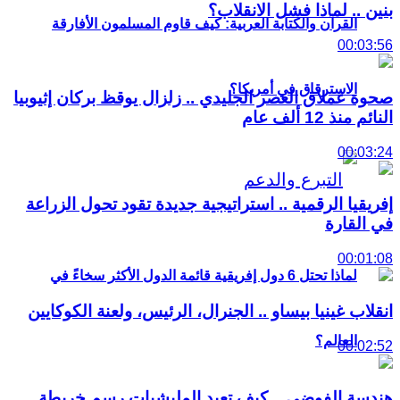
بنين .. لماذا فشل الانقلاب؟
القرآن والكتابة العربية: كيف قاوم المسلمون الأفارقة
00:03:56
الاسترقاق في أمريكا؟
صحوة عملاق العصر الجليدي .. زلزال يوقظ بركان إثيوبيا
النائم منذ 12 ألف عام
00:03:24
إفريقيا الرقمية .. استراتيجية جديدة تقود تحول الزراعة
في القارة
00:01:08
لماذا تحتل 6 دول إفريقية قائمة الدول الأكثر سخاءً في
انقلاب غينيا بيساو .. الجنرال، الرئيس، ولعنة الكوكايين
العالم؟
00:02:52
هندسة الفوضى .. كيف تعيد المليشيات رسم خريطة