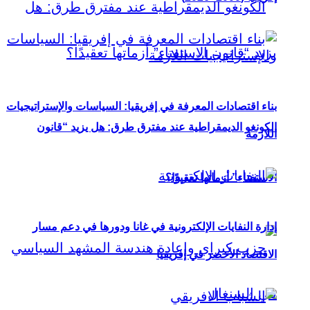
بناء اقتصادات المعرفة في إفريقيا: السياسات والإستراتيجيات
الكونغو الديمقراطية عند مفترق طرق: هل يزيد “قانون
اللازمة
الاستفتاء” أزماتها تعقيدًا؟
إدارة النفايات الإلكترونية في غانا ودورها في دعم مسار
الاقتصاد الأخضر في إفريقيا