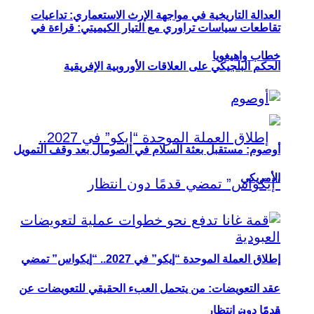
العدالة التاريخية في مواجهة الإرث الاستعماري: تداعيات
تقاطعات سياسات تراوري مع التيار الكيميتي: قراءة في
خطاب واهيغويا
الحكم البلجيكي على العلاقات الأوروبية الإفريقية
أوصوم: مستقبل بعثة السلام في الصومال بعد وقف التمويل
الأمريكي
إطلاق العملة الموحدة “إيكو” في 2027.. “إيكواس” تمضي
عقد التعويضات: من يتحمل العبء الحقيقي للتعويضات عن
قدمًا دون انتظار