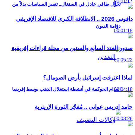
00:01:17
تحوُّل طاقي عادل في السنغال.. تغيير السياسات بدلاً من
دافوس 2026 .. الانطلاقة الكبرى للاقتصاد الإفريقي
دوّامة الديون
00:01:18
صدور العدد السابع والستين من مجلة قراءات إفريقية
00:05:22
لماذا اعترفت إسرائيل بأرض الصومال؟
انعدام الحوكمة في أنشطة استغلال الذهب بوسط إفريقيا
00:04:18
حامد إدريس عواتي .. مُفجّر الثورة الإريترية
00:03:26