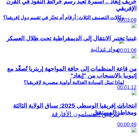
خريف إيغاد .. أسمرة تعيد رسم خرائط النفوذ في القرن
الإفريقي
وكالات التصنيف الثلاث: أرقام أم تحيّز في تقييم دول إفريقيا؟
00:03:09
غينيا تختبر الانتقال إلى الديمقراطية تحت ظلال العسكر
00:01:08
من قاعة المنظمات إلى حافة المواجهة إريتريا تُصعِّد مع
إثيوبيا بالانسحاب من "إيغاد"
لماذا تمثل السيادة الغذائية أولوية مصيرية لإفريقيا؟
00:01:12
انتخابات إفريقيا الوسطى 2025: سباق الولاية الثالثة
ومخاطر المستقبل
00:00:49