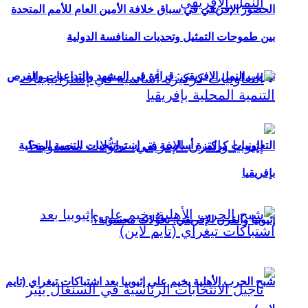
الحضور الإفريقي في سباق خلافة الأمين العام للأمم المتحدة
بين طموحات التمثيل وتحديات المنافسة الدولية
تهريب النمل الإفريقي: قراءة في المشهد والتداعيات والفرص
التعاونيات كركيزة أساسية في إستراتيجيات التنمية المحلية
بإفريقيا
إثيوبيا والقرن الإفريقي: تحوُّلات محسوبة؟
شبح الحرب الأهلية يخيم على إثيوبيا بعد اشتباكات تيغراي (تايم