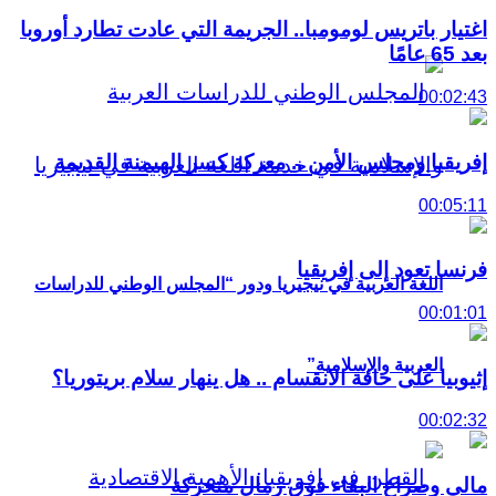
اغتيار باتريس لومومبا.. الجريمة التي عادت تطارد أوروبا
بعد 65 عامًا
00:02:43
إفريقيا ومجلس الأمن .. معركة كسر الهيمنة القديمة
00:05:11
فرنسا تعود إلى إفريقيا
اللغة العربية في نيجيريا ودور “المجلس الوطني للدراسات
00:01:01
العربية والإسلامية”
إثيوبيا على حافة الانقسام .. هل ينهار سلام بريتوريا؟
00:02:32
مالي وصراع البقاء فوق رمال متحركة