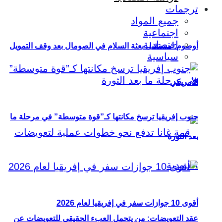
ترجمات
جميع المواد
اجتماعية
اقتصادية
أوصوم: مستقبل بعثة السلام في الصومال بعد وقف التمويل
سياسية
الأمريكي
جنوب إفريقيا ترسخ مكانتها كـ”قوة متوسطة” في مرحلة ما
بعد الثورة
أقوى 10 جوازات سفر في إفريقيا لعام 2026
عقد التعويضات: من يتحمل العبء الحقيقي للتعويضات عن