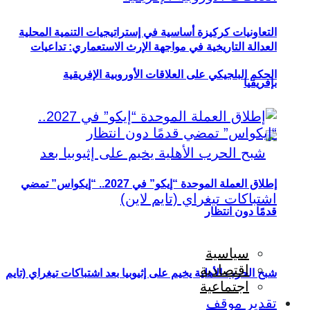
التعاونيات كركيزة أساسية في إستراتيجيات التنمية المحلية
العدالة التاريخية في مواجهة الإرث الاستعماري: تداعيات
الحكم البلجيكي على العلاقات الأوروبية الإفريقية
بإفريقيا
إطلاق العملة الموحدة “إيكو” في 2027.. “إيكواس” تمضي
قدمًا دون انتظار
سياسية
اقتصادية
شبح الحرب الأهلية يخيم على إثيوبيا بعد اشتباكات تيغراي (تايم
اجتماعية
تقدير موقف