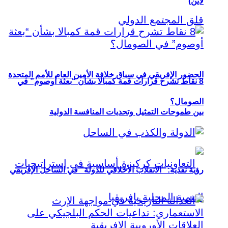
لاين)
الحضور الإفريقي في سباق خلافة الأمين العام للأمم المتحدة
8 نقاط تشرح قرارات قمة كمبالا بشأن “بعثة أوصوم” في
الصومال؟
بين طموحات التمثيل وتحديات المنافسة الدولية
رؤية نقدية: “الانقلاب الأخلاقي للدولة” في الساحل الإفريقي