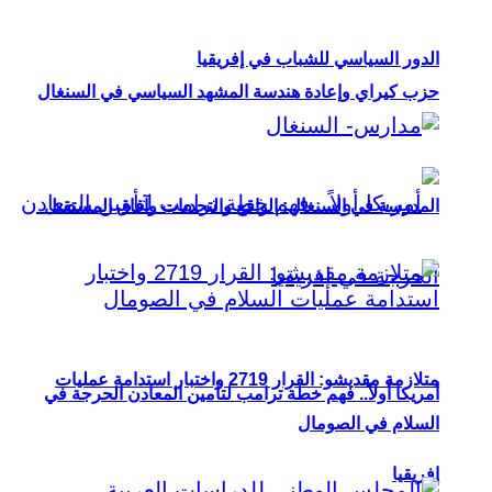
الدور السياسي للشباب في إفريقيا
حزب كيراي وإعادة هندسة المشهد السياسي في السنغال
المدرسة في السنغال: الواقع والتحديات وآفاق المستقبل
متلازمة مقديشو: القرار 2719 واختبار استدامة عمليات
أمريكا أولاً.. فهم خطة ترامب لتأمين المعادن الحرجة في
السلام في الصومال
إفريقيا