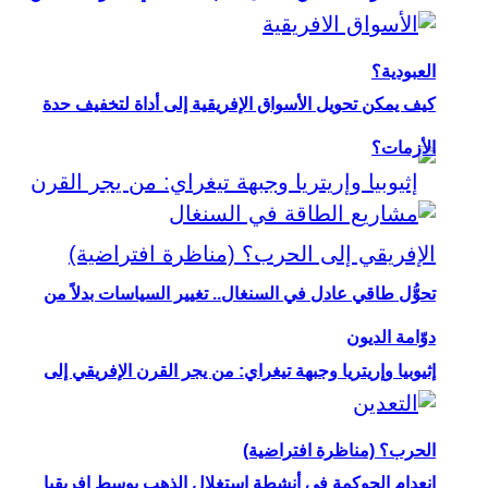
العبودية؟
كيف يمكن تحويل الأسواق الإفريقية إلى أداة لتخفيف حدة
الأزمات؟
تحوُّل طاقي عادل في السنغال.. تغيير السياسات بدلاً من
دوّامة الديون
إثيوبيا وإريتريا وجبهة تيغراي: من يجر القرن الإفريقي إلى
الحرب؟ (مناظرة افتراضية)
انعدام الحوكمة في أنشطة استغلال الذهب بوسط إفريقيا