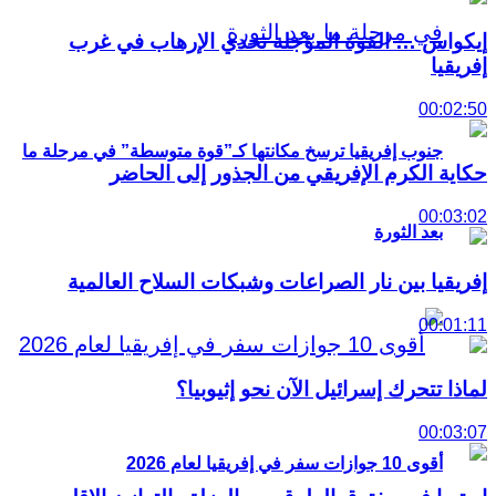
إيكواس … القوة المؤجلة تحدي الإرهاب في غرب
إفريقيا
00:02:50
جنوب إفريقيا ترسخ مكانتها كـ”قوة متوسطة” في مرحلة ما
حكاية الكرم الإفريقي من الجذور إلى الحاضر
00:03:02
بعد الثورة
إفريقيا بين نار الصراعات وشبكات السلاح العالمية
00:01:11
لماذا تتحرك إسرائيل الآن نحو إثيوبيا؟
00:03:07
أقوى 10 جوازات سفر في إفريقيا لعام 2026