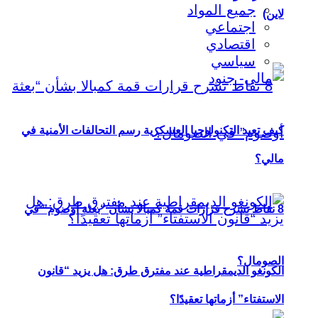
جميع المواد
لاين)
اجتماعي
اقتصادي
سياسي
كيف تعيد التكنولوجيا العسكرية رسم التحالفات الأمنية في
مالي؟
8 نقاط تشرح قرارات قمة كمبالا بشأن “بعثة أوصوم” في
الصومال؟
الكونغو الديمقراطية عند مفترق طرق: هل يزيد “قانون
الاستفتاء” أزماتها تعقيدًا؟