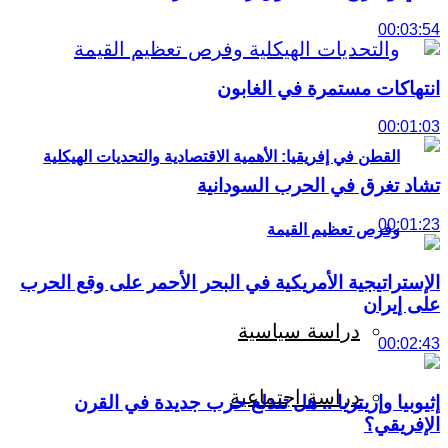
00:03:54
انتهاكات مستمرة في الغابون
00:01:03
القطن في إفريقيا: الأهمية الاقتصادية والتحديات الهيكلية
تشاد تغرق في الحرب السودانية
00:01:23
وفرص تعظيم القيمة
الإستراتيجية الأمريكية في البحر الأحمر على وقع الحرب
على إيران
دراسة سياسية
00:02:43
دراسة اجتماعية
إثيوبيا وإريتريا .. هل تندلع حرب جديدة في القرن
الإفريقي؟