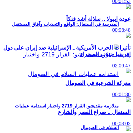
00:01:53
عودة إيبولا .. سلالة أشد فتكاً
المدرسة في السنغال: الواقع والتحديات وآفاق المستقبل
00:03:48
تأثيرات الحرب الأمريكية ـ الإسرائيلية ضد إيران على دول
إفريقيا جنوب الصحراء
02:09:47
معركة الشرعية في الصومال
00:01:30
متلازمة مقديشو: القرار 2719 واختبار استدامة عمليات
السنغال .. صراع القصر والشارع
00:03:02
السلام في الصومال