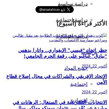
دراسة سياسية
دراسة اجتماعية
الأكثر قراءة (أسبوع)
دراسة اقتصادية
حظر اتحاد “فيسي” الإيفواري.. واتارا يدهس
ترجمات
“بيادق” غباغبو على رقعة الحرم الجامعي!
أكتوبر 22, 2024
جميع المواد
الاتحاد الإفريقي والشراكات في مجال إصلاح قطاع
الأمن
اجتماعية
أكتوبر 22, 2024
اقتصادية
الانتخابات التشريعية في السنغال: الرهانات في
مبارزة عن بُعْد بين عثمان سونكو وماكي سال