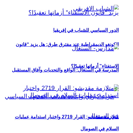
الدور السياسي للشباب في إفريقيا
الكونغو الديمقراطية عند مفترق طرق: هل يزيد “قانون
الاستفتاء” أزماتها تعقيدًا؟
المدرسة في السنغال: الواقع والتحديات وآفاق المستقبل
متلازمة مقديشو: القرار 2719 واختبار استدامة عمليات
السلام في الصومال