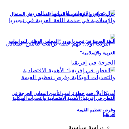
حزب كيراي وإعادة هندسة المشهد السياسي في السنغال
اللغة العربية في نيجيريا ودور “المجلس الوطني للدراسات
العربية والإسلامية”
أمريكا أولاً.. فهم خطة ترامب لتأمين المعادن الحرجة في
القطن في إفريقيا: الأهمية الاقتصادية والتحديات الهيكلية
وفرص تعظيم القيمة
إفريقيا
دراسة سياسية