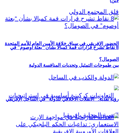
لاين)
الحضور الإفريقي في سباق خلافة الأمين العام للأمم المتحدة
8 نقاط تشرح قرارات قمة كمبالا بشأن “بعثة أوصوم” في
الصومال؟
بين طموحات التمثيل وتحديات المنافسة الدولية
رؤية نقدية: “الانقلاب الأخلاقي للدولة” في الساحل الإفريقي