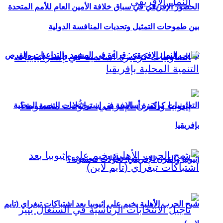
الحضور الإفريقي في سباق خلافة الأمين العام للأمم المتحدة
بين طموحات التمثيل وتحديات المنافسة الدولية
تهريب النمل الإفريقي: قراءة في المشهد والتداعيات والفرص
التعاونيات كركيزة أساسية في إستراتيجيات التنمية المحلية
بإفريقيا
إثيوبيا والقرن الإفريقي: تحوُّلات محسوبة؟
شبح الحرب الأهلية يخيم على إثيوبيا بعد اشتباكات تيغراي (تايم