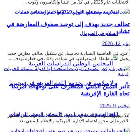
الانتخابات عام 2025م في كلٍّ من غينيا والكاميرون وكوت ...
متلازمة مقديشو: القرار 2719 واختبار استدامة عمليات
تحالف جديد يهدف إلى توحيد صفوف المعارضة في
تشاد
السلام في الصومال
يناير 12, 2026
أُعلن، في العاصمة التشادية نجامينا، عن تشكيل تحالفٍ معارض جديد
يحمل اسم «إنقاذ الديمقراطية في تشاد»، وذلك في خطوة تهدف ...
تأثير اليمين الديني المتطرف على توجُّهات أمريكا
تجاه القارة الإفريقية
نوفمبر 9, 2025
اللغة العربية في نيجيريا ودور “المجلس الوطني للدراسات
تُعدّ نيجيريا نموذجًا واضحًا لهذا الاتجاه المتشدِّد؛ إذ تحوَّلت في الأشهر
الأخيرة إلى محور اهتمام الإدارة الأمريكية والإعلام اليميني بعد ...