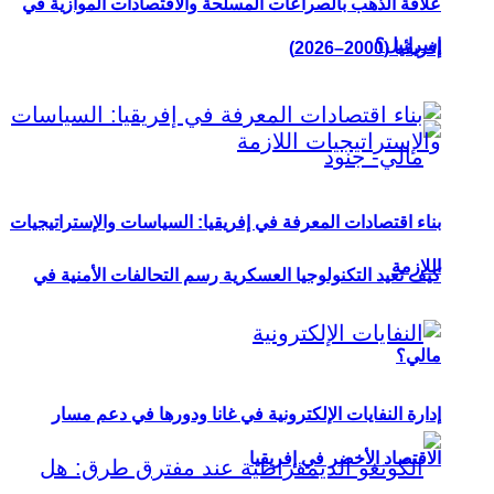
علاقة الذهب بالصراعات المسلحة والاقتصادات الموازية في
إسرائيل؟
إفريقيا (2000–2026)
بناء اقتصادات المعرفة في إفريقيا: السياسات والإستراتيجيات
اللازمة
كيف تعيد التكنولوجيا العسكرية رسم التحالفات الأمنية في
مالي؟
إدارة النفايات الإلكترونية في غانا ودورها في دعم مسار
الاقتصاد الأخضر في إفريقيا