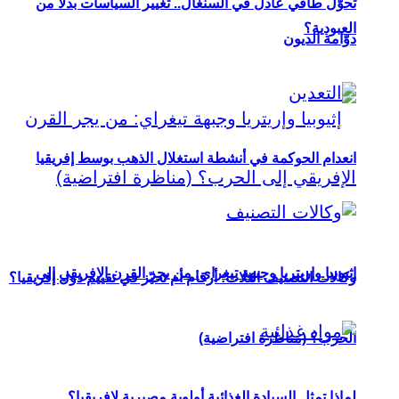
تحوُّل طاقي عادل في السنغال.. تغيير السياسات بدلاً من
العبودية؟
دوّامة الديون
انعدام الحوكمة في أنشطة استغلال الذهب بوسط إفريقيا
إثيوبيا وإريتريا وجبهة تيغراي: من يجر القرن الإفريقي إلى
وكالات التصنيف الثلاث: أرقام أم تحيّز في تقييم دول إفريقيا؟
الحرب؟ (مناظرة افتراضية)
لماذا تمثل السيادة الغذائية أولوية مصيرية لإفريقيا؟