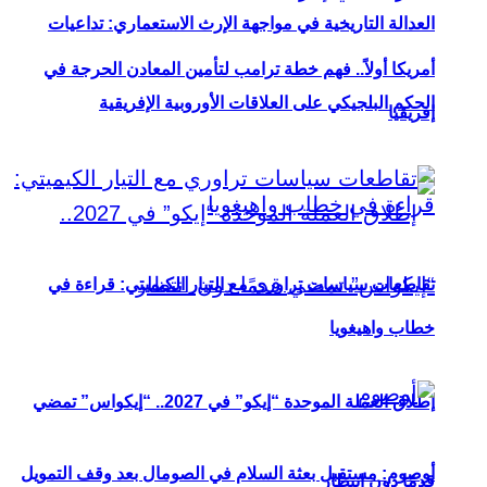
العدالة التاريخية في مواجهة الإرث الاستعماري: تداعيات
أمريكا أولاً.. فهم خطة ترامب لتأمين المعادن الحرجة في
الحكم البلجيكي على العلاقات الأوروبية الإفريقية
إفريقيا
تقاطعات سياسات تراوري مع التيار الكيميتي: قراءة في
خطاب واهيغويا
إطلاق العملة الموحدة “إيكو” في 2027.. “إيكواس” تمضي
أوصوم: مستقبل بعثة السلام في الصومال بعد وقف التمويل
قدمًا دون انتظار