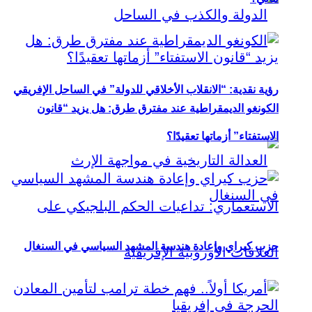
رؤية نقدية: “الانقلاب الأخلاقي للدولة” في الساحل الإفريقي
الكونغو الديمقراطية عند مفترق طرق: هل يزيد “قانون
الاستفتاء” أزماتها تعقيدًا؟
حزب كيراي وإعادة هندسة المشهد السياسي في السنغال