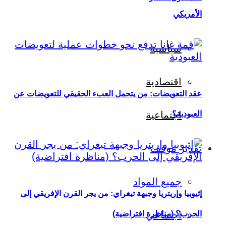
الأمريكي
سياسية
اقتصادية
عقد التعويضات: من يتحمل العبء الحقيقي للتعويضات عن
العبودية؟
اجتماعية
تقدير موقف
جميع المواد
إثيوبيا وإريتريا وجبهة تيغراي: من يجر القرن الإفريقي إلى
اجتماعي
الحرب؟ (مناظرة افتراضية)