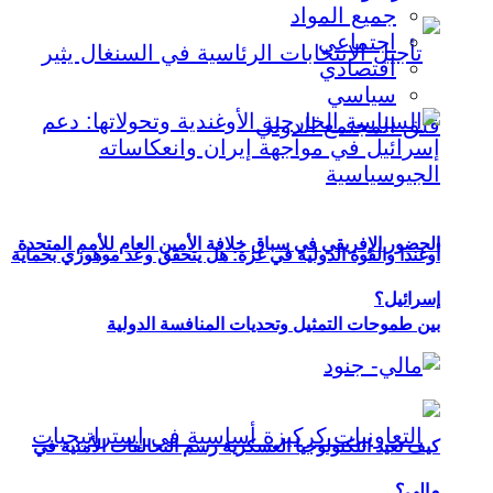
جميع المواد
اجتماعي
اقتصادي
سياسي
الحضور الإفريقي في سباق خلافة الأمين العام للأمم المتحدة
أوغندا والقوة الدولية في غزة: هل يتحقق وعد موهوزي بحماية
إسرائيل؟
بين طموحات التمثيل وتحديات المنافسة الدولية
كيف تعيد التكنولوجيا العسكرية رسم التحالفات الأمنية في
مالي؟