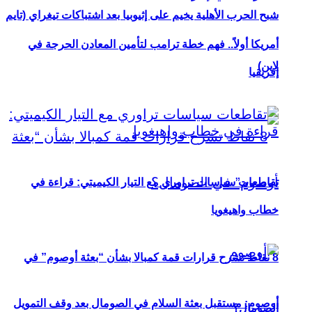
شبح الحرب الأهلية يخيم على إثيوبيا بعد اشتباكات تيغراي (تايم
أمريكا أولاً.. فهم خطة ترامب لتأمين المعادن الحرجة في
لاين)
إفريقيا
تقاطعات سياسات تراوري مع التيار الكيميتي: قراءة في
خطاب واهيغويا
8 نقاط تشرح قرارات قمة كمبالا بشأن “بعثة أوصوم” في
أوصوم: مستقبل بعثة السلام في الصومال بعد وقف التمويل
الصومال؟