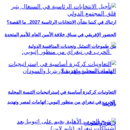
ارتباك في كينيا بشأن الانتخابات الرئاسية 2027.. ما القصة؟
الحضور الإفريقي في سباق خلافة الأمين العام للأمم المتحدة
بين طموحات التمثيل وتحديات المنافسة الدولية
التعاونيات كركيزة أساسية في إستراتيجيات التنمية المحلية
الحرب في تيغراي من منظور إثيوبي: اتهامات لمصر وتهديد
بإفريقيا
لإريتريا والسودان