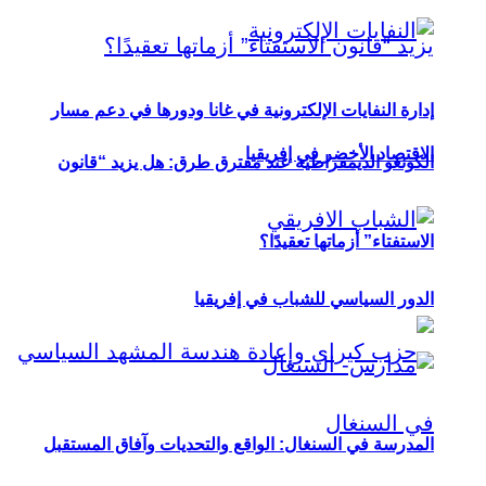
إدارة النفايات الإلكترونية في غانا ودورها في دعم مسار
الاقتصاد الأخضر في إفريقيا
الكونغو الديمقراطية عند مفترق طرق: هل يزيد “قانون
الاستفتاء” أزماتها تعقيدًا؟
الدور السياسي للشباب في إفريقيا
المدرسة في السنغال: الواقع والتحديات وآفاق المستقبل