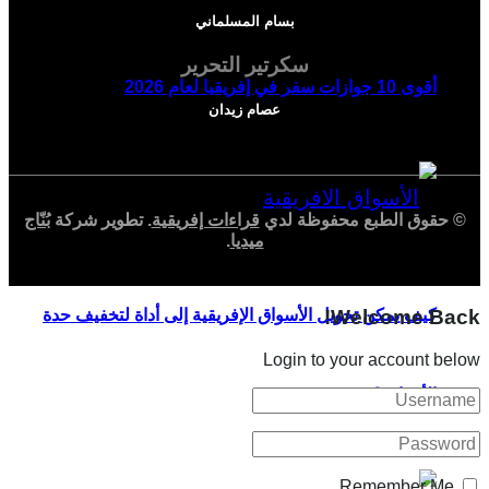
بسام المسلماني
سكرتير التحرير
أقوى 10 جوازات سفر في إفريقيا لعام 2026
عصام زيدان
© حقوق الطبع محفوظة لدي
قراءات إفريقية
. تطوير شركة
بُنّاج
ميديا
.
كيف يمكن تحويل الأسواق الإفريقية إلى أداة لتخفيف حدة
Welcome Back!
Login to your account below
الأزمات؟
Remember Me