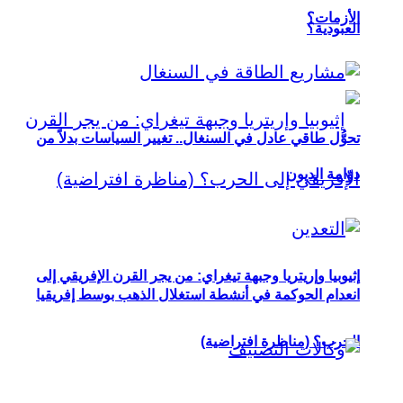
الأزمات؟
العبودية؟
تحوُّل طاقي عادل في السنغال.. تغيير السياسات بدلاً من
دوّامة الديون
إثيوبيا وإريتريا وجبهة تيغراي: من يجر القرن الإفريقي إلى
انعدام الحوكمة في أنشطة استغلال الذهب بوسط إفريقيا
الحرب؟ (مناظرة افتراضية)