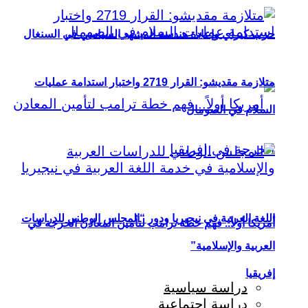
حزب كيراي وإعادة هندسة المشهد السياسي في السنغال
متلازمة مقديشو: القرار 2719 واختبار استدامة عمليات
السلام في الصومال
اللغة العربية في نيجيريا ودور “المجلس الوطني للدراسات
أمريكا أولاً.. فهم خطة ترامب لتأمين المعادن الحرجة في
العربية والإسلامية”
إفريقيا
دراسة سياسية
دراسة اجتماعية