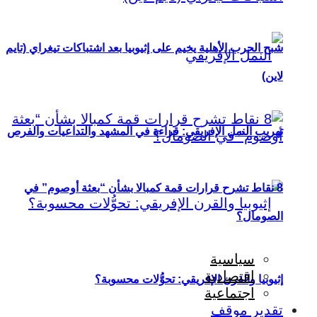
شبح الحرب الأهلية يخيم على إثيوبيا بعد اشتباكات تيغراي (تايم
لاين)
تهريب النمل الإفريقي: قراءة في المشهد والتداعيات والفرص
8 نقاط تشرح قرارات قمة كمبالا بشأن “بعثة أوصوم” في
الصومال؟
سياسية
اقتصادية
إثيوبيا والقرن الإفريقي: تحوُّلات محسوبة؟
اجتماعية
تقدير موقف