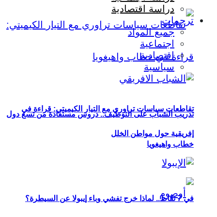
دراسة اقتصادية
ترجمات
جميع المواد
اجتماعية
اقتصادية
سياسية
تقاطعات سياسات تراوري مع التيار الكيميتي: قراءة في
تدريب الشباب على التوظيف.. دروس مستفادة من تسع دول
إفريقية حول مواطن الخلل
خطاب واهيغويا
في 7 نقاط.. لماذا خرج تفشي وباء إيبولا عن السيطرة؟