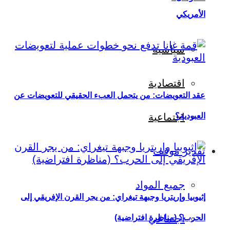
الأمريكي
سياسية
اقتصادية
عقد التعويضات: من يتحمل العبء الحقيقي للتعويضات عن
العبودية؟
اجتماعية
تقدير موقف
جميع المواد
إثيوبيا وإريتريا وجبهة تيغراي: من يجر القرن الإفريقي إلى
اجتماعي
الحرب؟ (مناظرة افتراضية)