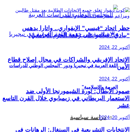
حظر اتحاد “فيسي” الإيفواري.. واتارا يدهس
“بيادق” غباغبو على رقعة الحرم الجامعي!
أكتوبر 22, 2024
الاتحاد الإفريقي والشراكات في مجال إصلاح قطاع
اللغة العربية في نيجيريا ودور “المجلس الوطني للدراسات
الأمن
أكتوبر 22, 2024
العربية والإسلامية”
صمود الأبطال: ثورة الشيمورنجا الأولى ضد
الاستعمار البريطاني في زيمبابوي خلال القرن التاسع
عشر
دراسة سياسية
أكتوبر 20, 2024
الانتخابات التشريعية في السنغال: الرهانات في