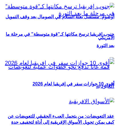
أوصوم: مستقبل بعثة السلام في الصومال بعد وقف التمويل
جنوب إفريقيا ترسخ مكانتها كـ”قوة متوسطة” في مرحلة ما
الأمريكي
بعد الثورة
أقوى 10 جوازات سفر في إفريقيا لعام 2026
عقد التعويضات: من يتحمل العبء الحقيقي للتعويضات عن
كيف يمكن تحويل الأسواق الإفريقية إلى أداة لتخفيف حدة