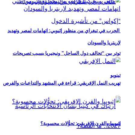
الحرب في تيغراي من منظور إثيوبي: اتهامات لمصر وتهديد
لإريتريا والسودان
توتر بين “تحالف دول الساحل” ونيجيريا بسبب تصريحات
تينوبو
تهريب النمل الإفريقي: قراءة في المشهد والتداعيات والفرص
إثيوبيا والقرن الإفريقي: تحوُّلات محسوبة؟