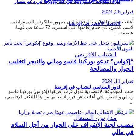
إدارة النفايات الإلكترونية في غانا ودورها في دعم مسار
فبراير 26, 2024
أعلنت سفيرة الولايات المتحدة لدى جمهورية الكونغو الديمقراطية،
الاقتصاد الأخضر في إفريقيا
لاسي تاملين، في ختام إقامتها التي استمرت 72 ساعة في غوما،
عاصمة ...
“إكواس” تدعو بوركينا فاسو ومالي والنيجر لتغليب
الحوار والمصالحة
فبراير 11, 2024
الدور السياسي للشباب في إفريقيا
حثت المجموعة الاقتصادية لدول غرب إفريقيا (إكواس) بوركينا فاسو
ومالي والنيجر، التي أعلنت عن قرار انسحابها من هذا التكتل الإقليمي،
...
تنصيب لجنة الإشراف على الحوار من أجل السلام
في مالي