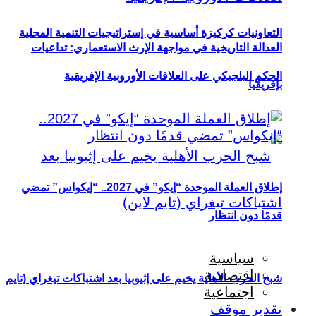
التعاونيات كركيزة أساسية في إستراتيجيات التنمية المحلية
العدالة التاريخية في مواجهة الإرث الاستعماري: تداعيات
الحكم البلجيكي على العلاقات الأوروبية الإفريقية
بإفريقيا
إطلاق العملة الموحدة “إيكو” في 2027.. “إيكواس” تمضي
قدمًا دون انتظار
سياسية
اقتصادية
شبح الحرب الأهلية يخيم على إثيوبيا بعد اشتباكات تيغراي (تايم
اجتماعية
تقدير موقف