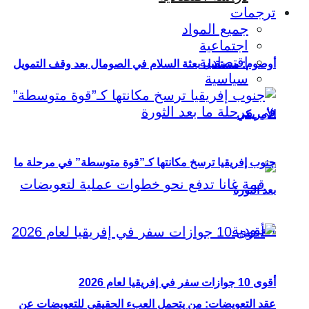
ترجمات
جميع المواد
اجتماعية
اقتصادية
أوصوم: مستقبل بعثة السلام في الصومال بعد وقف التمويل
سياسية
الأمريكي
جنوب إفريقيا ترسخ مكانتها كـ”قوة متوسطة” في مرحلة ما
بعد الثورة
أقوى 10 جوازات سفر في إفريقيا لعام 2026
عقد التعويضات: من يتحمل العبء الحقيقي للتعويضات عن