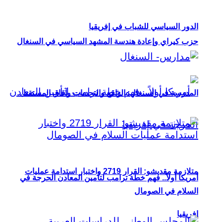
الدور السياسي للشباب في إفريقيا
حزب كيراي وإعادة هندسة المشهد السياسي في السنغال
المدرسة في السنغال: الواقع والتحديات وآفاق المستقبل
متلازمة مقديشو: القرار 2719 واختبار استدامة عمليات
أمريكا أولاً.. فهم خطة ترامب لتأمين المعادن الحرجة في
السلام في الصومال
إفريقيا