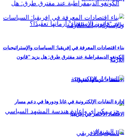
بناء اقتصادات المعرفة في إفريقيا: السياسات والإستراتيجيات
الكونغو الديمقراطية عند مفترق طرق: هل يزيد “قانون
اللازمة
الاستفتاء” أزماتها تعقيدًا؟
إدارة النفايات الإلكترونية في غانا ودورها في دعم مسار
الاقتصاد الأخضر في إفريقيا