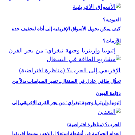
العبودية؟
كيف يمكن تحويل الأسواق الإفريقية إلى أداة لتخفيف حدة
الأزمات؟
تحوُّل طاقي عادل في السنغال.. تغيير السياسات بدلاً من
دوّامة الديون
إثيوبيا وإريتريا وجبهة تيغراي: من يجر القرن الإفريقي إلى
الحرب؟ (مناظرة افتراضية)
انعدام الحوكمة في أنشطة استغلال الذهب بوسط إفريقيا