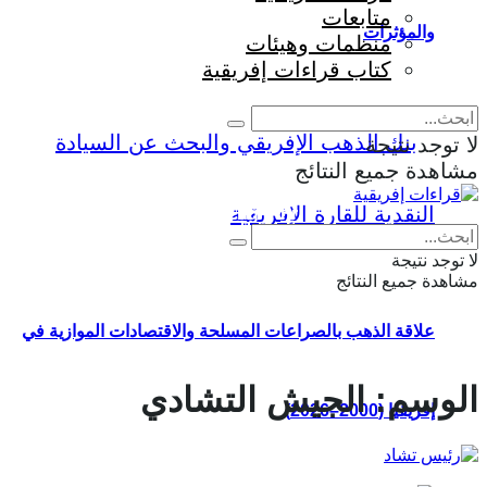
متابعات
والمؤثرات
منظمات وهيئات
كتاب قراءات إفريقية
لا توجد نتيجة
مشاهدة جميع النتائج
Eng
|
Fr
لا توجد نتيجة
مشاهدة جميع النتائج
علاقة الذهب بالصراعات المسلحة والاقتصادات الموازية في
الوسم:
الجيش التشادي
إفريقيا (2000–2026)