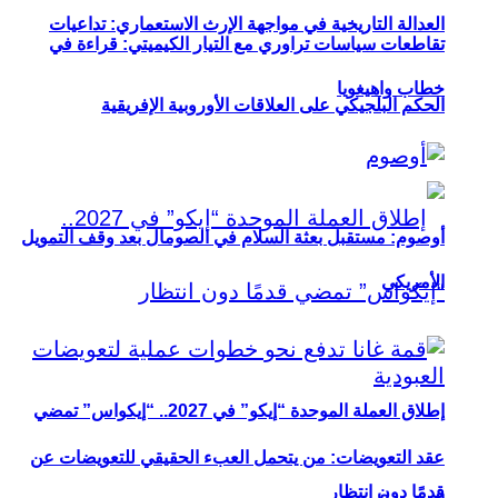
العدالة التاريخية في مواجهة الإرث الاستعماري: تداعيات
تقاطعات سياسات تراوري مع التيار الكيميتي: قراءة في
خطاب واهيغويا
الحكم البلجيكي على العلاقات الأوروبية الإفريقية
أوصوم: مستقبل بعثة السلام في الصومال بعد وقف التمويل
الأمريكي
إطلاق العملة الموحدة “إيكو” في 2027.. “إيكواس” تمضي
عقد التعويضات: من يتحمل العبء الحقيقي للتعويضات عن
قدمًا دون انتظار