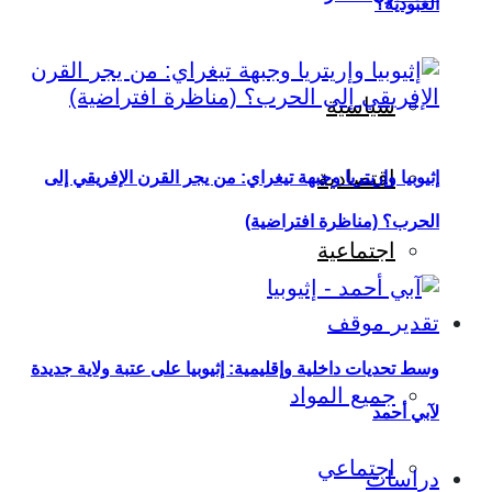
العبودية؟
سياسية
اقتصادية
إثيوبيا وإريتريا وجبهة تيغراي: من يجر القرن الإفريقي إلى
الحرب؟ (مناظرة افتراضية)
اجتماعية
تقدير موقف
وسط تحديات داخلية وإقليمية: إثيوبيا على عتبة ولاية جديدة
جميع المواد
لآبي أحمد
اجتماعي
دراسات