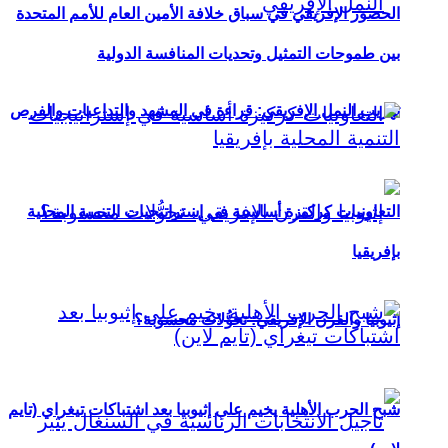
الحضور الإفريقي في سباق خلافة الأمين العام للأمم المتحدة
بين طموحات التمثيل وتحديات المنافسة الدولية
تهريب النمل الإفريقي: قراءة في المشهد والتداعيات والفرص
التعاونيات كركيزة أساسية في إستراتيجيات التنمية المحلية
بإفريقيا
إثيوبيا والقرن الإفريقي: تحوُّلات محسوبة؟
شبح الحرب الأهلية يخيم على إثيوبيا بعد اشتباكات تيغراي (تايم