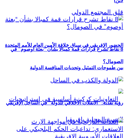
لاين)
الحضور الإفريقي في سباق خلافة الأمين العام للأمم المتحدة
8 نقاط تشرح قرارات قمة كمبالا بشأن “بعثة أوصوم” في
الصومال؟
بين طموحات التمثيل وتحديات المنافسة الدولية
رؤية نقدية: “الانقلاب الأخلاقي للدولة” في الساحل الإفريقي