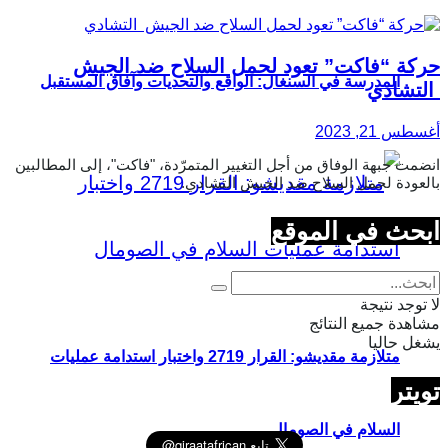
حركة “فاكت” تعود لحمل السلاح ضد الجيش
المدرسة في السنغال: الواقع والتحديات وآفاق المستقبل
التشادي
أغسطس 21, 2023
انضمت جبهة الوفاق من أجل التغيير المتمرّدة، "فاكت"، إلى المطالبين
بالعودة لحمل السلاح ضد الجيش التشادي.
ابحث في الموقع
لا توجد نتيجة
مشاهدة جميع النتائج
يشغل حاليا
متلازمة مقديشو: القرار 2719 واختبار استدامة عمليات
تويتر
السلام في الصومال