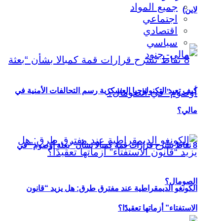
جميع المواد
لاين)
اجتماعي
اقتصادي
سياسي
كيف تعيد التكنولوجيا العسكرية رسم التحالفات الأمنية في
مالي؟
8 نقاط تشرح قرارات قمة كمبالا بشأن “بعثة أوصوم” في
الصومال؟
الكونغو الديمقراطية عند مفترق طرق: هل يزيد “قانون
الاستفتاء” أزماتها تعقيدًا؟