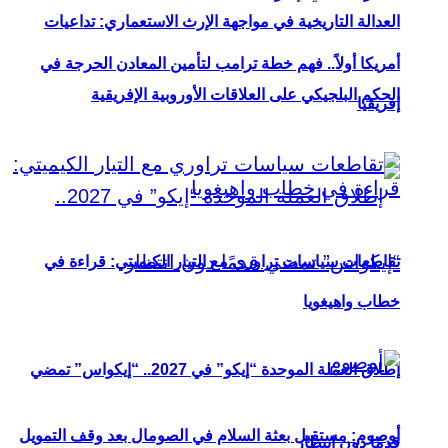
العدالة التاريخية في مواجهة الإرث الاستعماري: تداعيات
أمريكا أولاً.. فهم خطة ترامب لتأمين المعادن الحرجة في
الحكم البلجيكي على العلاقات الأوروبية الإفريقية
إفريقيا
تقاطعات سياسات تراوري مع التيار الكيميتي: قراءة في
خطاب واهيغويا
إطلاق العملة الموحدة “إيكو” في 2027.. “إيكواس” تمضي
أوصوم: مستقبل بعثة السلام في الصومال بعد وقف التمويل
قدمًا دون انتظار