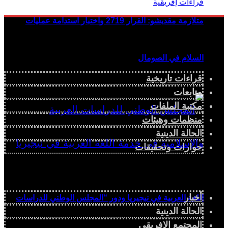
متلازمة مقديشو: القرار 2719 واختبار استدامة عمليات
السلام في الصومال
قراءات تاريخية
متابعات
مكتبة الملفات
منظمات وهيئات
الحالة الدينية
حوارات وتحقيقات
أخبار
اللغة العربية في نيجيريا ودور “المجلس الوطني للدراسات
الحالة الدينية
المجتمع الإفريقي