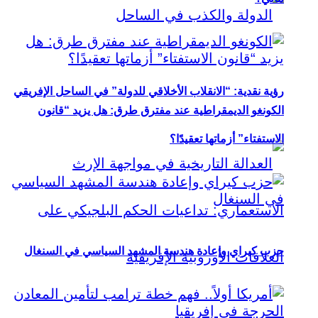
رؤية نقدية: “الانقلاب الأخلاقي للدولة” في الساحل الإفريقي
الكونغو الديمقراطية عند مفترق طرق: هل يزيد “قانون
الاستفتاء” أزماتها تعقيدًا؟
حزب كيراي وإعادة هندسة المشهد السياسي في السنغال