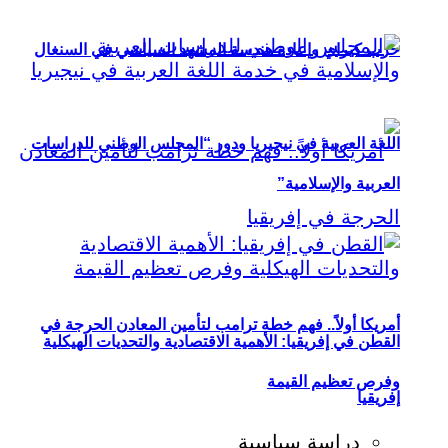
حزب كيراي وإعادة هندسة المشهد السياسي في السنغال
اللغة العربية في نيجيريا ودور “المجلس الوطني للدراسات
العربية والإسلامية”
أمريكا أولاً.. فهم خطة ترامب لتأمين المعادن الحرجة في
القطن في إفريقيا: الأهمية الاقتصادية والتحديات الهيكلية
وفرص تعظيم القيمة
إفريقيا
دراسة سياسية