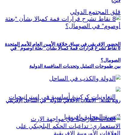
لاين)
الحضور الإفريقي في سباق خلافة الأمين العام للأمم المتحدة
8 نقاط تشرح قرارات قمة كمبالا بشأن “بعثة أوصوم” في
الصومال؟
بين طموحات التمثيل وتحديات المنافسة الدولية
رؤية نقدية: “الانقلاب الأخلاقي للدولة” في الساحل الإفريقي