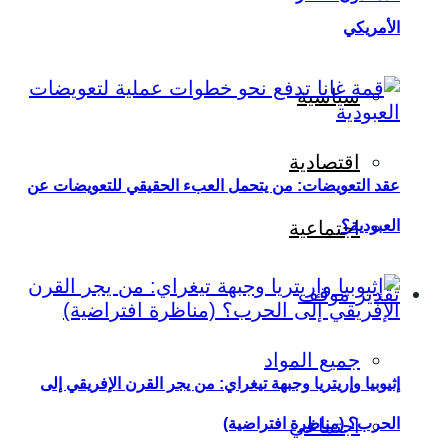
الأمريكي
سياسية
اقتصادية
عقد التعويضات: من يتحمل العبء الحقيقي للتعويضات عن
العبودية؟
اجتماعية
تقدير موقف
جميع المواد
إثيوبيا وإريتريا وجبهة تيغراي: من يجر القرن الإفريقي إلى
اجتماعي
الحرب؟ (مناظرة افتراضية)