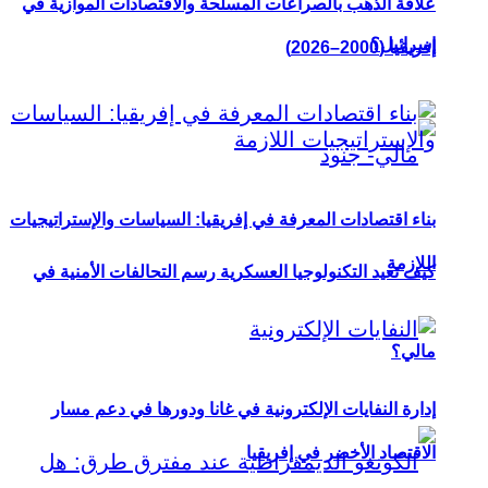
علاقة الذهب بالصراعات المسلحة والاقتصادات الموازية في
إسرائيل؟
إفريقيا (2000–2026)
بناء اقتصادات المعرفة في إفريقيا: السياسات والإستراتيجيات
اللازمة
كيف تعيد التكنولوجيا العسكرية رسم التحالفات الأمنية في
مالي؟
إدارة النفايات الإلكترونية في غانا ودورها في دعم مسار
الاقتصاد الأخضر في إفريقيا