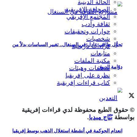
الحالة الدينية
الصحافة الإفريقية
المجتمع الإفريقي
ثقافة وأدب
حوارات وتحقيقات
شخصيات
تحوُّل طاقي عادل في السنغال.. تغيير السياسات بدلاً من
قراءات تاريخية
متابعات
مكتبة الملفات
دوّامة الديون
منظمات وهيئات
نظرة على إفريقيا
كتاب قراءات إفريقية
© حقوق الطبع محفوظة لدي قراءات إفريقية
بواسطة
بُنّاج ميديا
.
انعدام الحوكمة في أنشطة استغلال الذهب بوسط إفريقيا