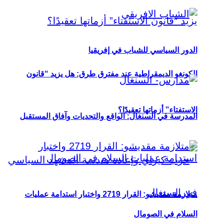
الدور السياسي للشباب في إفريقيا
الكونغو الديمقراطية عند مفترق طرق: هل يزيد “قانون
الاستفتاء” أزماتها تعقيدًا؟
المدرسة في السنغال: الواقع والتحديات وآفاق المستقبل
متلازمة مقديشو: القرار 2719 واختبار استدامة عمليات
السلام في الصومال