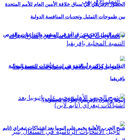
الحضور الإفريقي في سباق خلافة الأمين العام للأمم المتحدة
بين طموحات التمثيل وتحديات المنافسة الدولية
تهريب النمل الإفريقي: قراءة في المشهد والتداعيات والفرص
التعاونيات كركيزة أساسية في إستراتيجيات التنمية المحلية
بإفريقيا
إثيوبيا والقرن الإفريقي: تحوُّلات محسوبة؟
شبح الحرب الأهلية يخيم على إثيوبيا بعد اشتباكات تيغراي (تايم