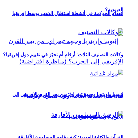
العبودية؟
انعدام الحوكمة في أنشطة استغلال الذهب بوسط إفريقيا
وكالات التصنيف الثلاث: أرقام أم تحيّز في تقييم دول إفريقيا؟
إثيوبيا وإريتريا وجبهة تيغراي: من يجر القرن الإفريقي إلى
لماذا تمثل السيادة الغذائية أولوية مصيرية لإفريقيا؟
الحرب؟ (مناظرة افتراضية)
القرآن والكتابة العربية: كيف قاوم المسلمون الأفارقة