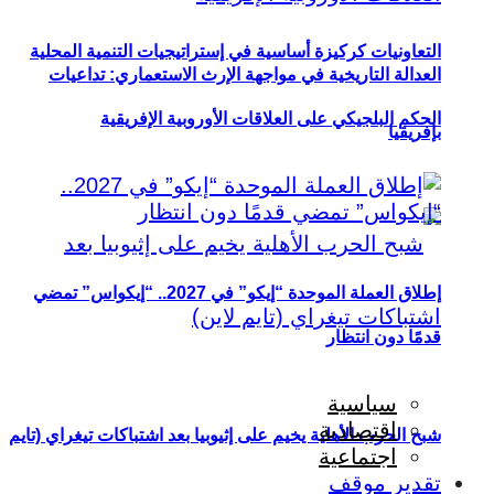
التعاونيات كركيزة أساسية في إستراتيجيات التنمية المحلية
العدالة التاريخية في مواجهة الإرث الاستعماري: تداعيات
الحكم البلجيكي على العلاقات الأوروبية الإفريقية
بإفريقيا
إطلاق العملة الموحدة “إيكو” في 2027.. “إيكواس” تمضي
قدمًا دون انتظار
سياسية
اقتصادية
شبح الحرب الأهلية يخيم على إثيوبيا بعد اشتباكات تيغراي (تايم
اجتماعية
تقدير موقف