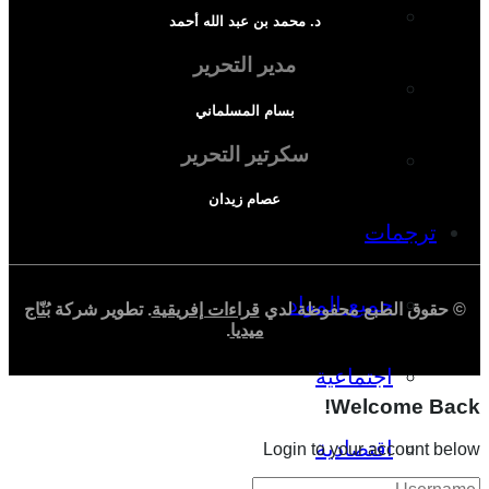
دراسة سياسية
د. محمد بن عبد الله أحمد
مدير التحرير
دراسة اجتماعية
بسام المسلماني
سكرتير التحرير
دراسة اقتصادية
عصام زيدان
ترجمات
جميع المواد
© حقوق الطبع محفوظة لدي
قراءات إفريقية
. تطوير شركة
بُنّاج
ميديا
.
اجتماعية
Welcome Back!
اقتصادية
Login to your account below