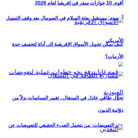
أقوى 10 جوازات سفر في إفريقيا لعام 2026
أوصوم: مستقبل بعثة السلام في الصومال بعد وقف التمويل
الأمريكي
كيف يمكن تحويل الأسواق الإفريقية إلى أداة لتخفيف حدة
الأزمات؟
تحوُّل طاقي عادل في السنغال.. تغيير السياسات بدلاً من
دوّامة الديون
عقد التعويضات: من يتحمل العبء الحقيقي للتعويضات عن