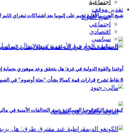
اجتماعية
تقدير موقف
شبح الحرب الأهلية يخيم على إثيوبيا بعد اشتباكات تيغراي (تايم ل
جميع المواد
اجتماعي
اقتصادي
سياسي
أوغندا والقوة الدولية في غزة: هل يتحقق وعد موهوزي بحماية إ
8 نقاط تشرح قرارات قمة كمبالا بشأن “بعثة أوصوم” في الصومال؟
كيف تعيد التكنولوجيا العسكرية رسم التحالفات الأمنية في مال