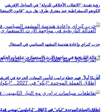
رؤية نقدية: “الانقلاب الأخلاقي للدولة” في الساحل الإفريقي
الكونغو الديمقراطية عند مفترق طرق: هل يزيد “قانون الاستفتاء” 
حزب كيراي وإعادة هندسة المشهد السياسي في السنغال
العدالة التاريخية في مواجهة الإرث الاستعماري: تداعيات الحكم ا
أمريكا أولاً.. فهم خطة ترامب لتأمين المعادن الحرجة في إفريقي
إطلاق العملة الموحدة “إيكو” في 2027.. “إيكواس” تمضي قدمًا دون انتظار
تقاطعات سياسات تراوري مع التيار الكيميتي: قراءة في خطاب و