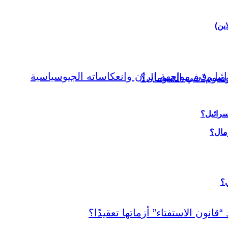
اين)
سرائيل؟
ي؟