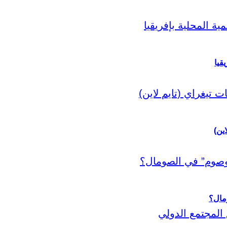
قيا
اين)