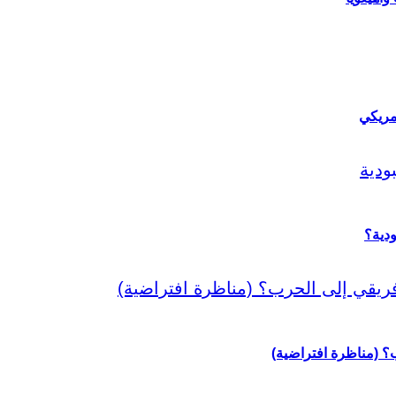
مريكي
دية؟
رب؟ (مناظرة افتراضية)