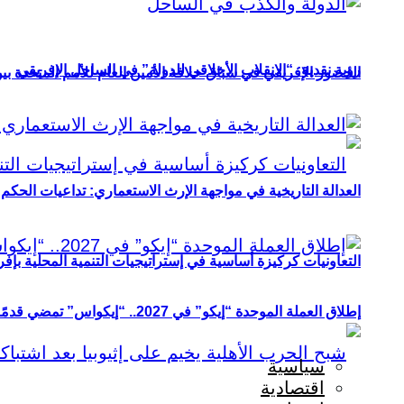
رؤية نقدية: “الانقلاب الأخلاقي للدولة” في الساحل الإفريقي
الحضور الإفريقي في سباق خلافة الأمين العام للأمم المتحدة ب
العدالة التاريخية في مواجهة الإرث الاستعماري: تداعيات الحكم ا
التعاونيات كركيزة أساسية في إستراتيجيات التنمية المحلية بإفري
إطلاق العملة الموحدة “إيكو” في 2027.. “إيكواس” تمضي قدمًا دون انتظار
سياسية
اقتصادية