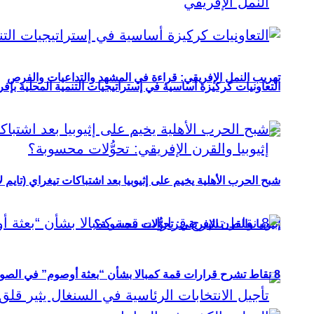
تهريب النمل الإفريقي: قراءة في المشهد والتداعيات والفرص
التعاونيات كركيزة أساسية في إستراتيجيات التنمية المحلية بإفري
شبح الحرب الأهلية يخيم على إثيوبيا بعد اشتباكات تيغراي (تايم ل
إثيوبيا والقرن الإفريقي: تحوُّلات محسوبة؟
8 نقاط تشرح قرارات قمة كمبالا بشأن “بعثة أوصوم” في الصومال؟