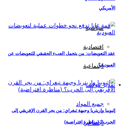
الأمريكي
سياسية
اقتصادية
عقد التعويضات: من يتحمل العبء الحقيقي للتعويضات عن
العبودية؟
اجتماعية
تقدير موقف
جميع المواد
إثيوبيا وإريتريا وجبهة تيغراي: من يجر القرن الإفريقي إلى
اجتماعي
الحرب؟ (مناظرة افتراضية)