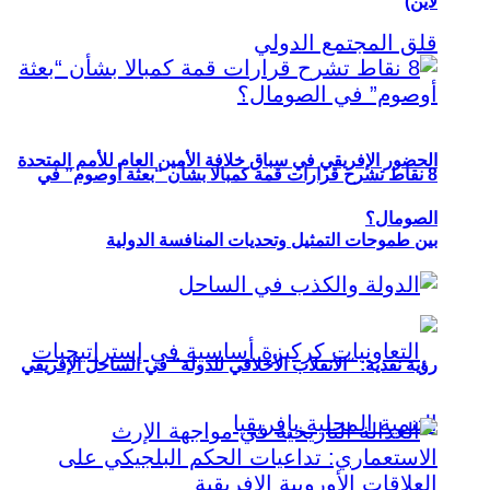
لاين)
الحضور الإفريقي في سباق خلافة الأمين العام للأمم المتحدة
8 نقاط تشرح قرارات قمة كمبالا بشأن “بعثة أوصوم” في
الصومال؟
بين طموحات التمثيل وتحديات المنافسة الدولية
رؤية نقدية: “الانقلاب الأخلاقي للدولة” في الساحل الإفريقي