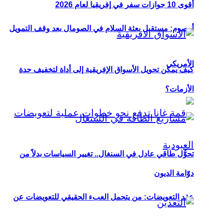
أقوى 10 جوازات سفر في إفريقيا لعام 2026
أوصوم: مستقبل بعثة السلام في الصومال بعد وقف التمويل
الأمريكي
كيف يمكن تحويل الأسواق الإفريقية إلى أداة لتخفيف حدة
الأزمات؟
تحوُّل طاقي عادل في السنغال.. تغيير السياسات بدلاً من
دوّامة الديون
عقد التعويضات: من يتحمل العبء الحقيقي للتعويضات عن