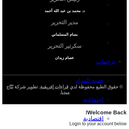
دراسة سياسية
د. محمد بن عبد الله أحمد
مدير التحرير
دراسة اجتماعية
بسام المسلماني
دراسة اقتصادية
سكرتير التحرير
عصام زيدان
ترجمات
جميع المواد
© حقوق الطبع محفوظة لدي
قراءات إفريقية
. تطوير شركة
بُنّاج
ميديا
.
اجتماعية
Welcome Back!
اقتصادية
Login to your account below