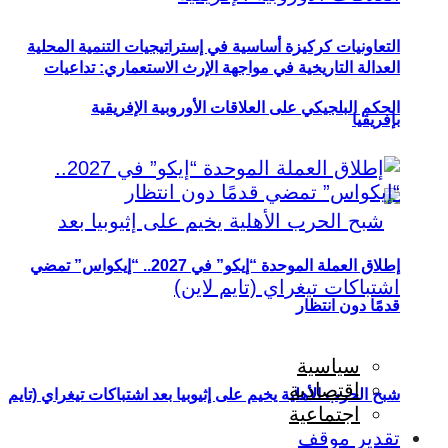
التعاونيات كركيزة أساسية في إستراتيجيات التنمية المحلية
العدالة التاريخية في مواجهة الإرث الاستعماري: تداعيات
الحكم البلجيكي على العلاقات الأوروبية الإفريقية
بإفريقيا
إطلاق العملة الموحدة “إيكو” في 2027.. “إيكواس” تمضي
قدمًا دون انتظار
سياسية
اقتصادية
شبح الحرب الأهلية يخيم على إثيوبيا بعد اشتباكات تيغراي (تايم
اجتماعية
تقدير موقف