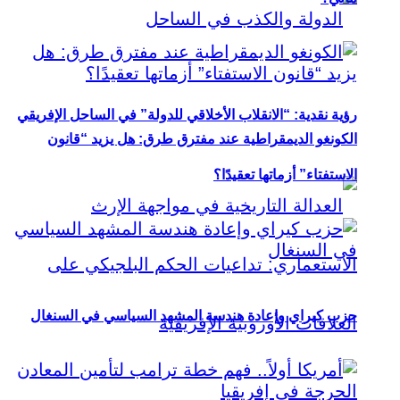
رؤية نقدية: “الانقلاب الأخلاقي للدولة” في الساحل الإفريقي
الكونغو الديمقراطية عند مفترق طرق: هل يزيد “قانون
الاستفتاء” أزماتها تعقيدًا؟
حزب كيراي وإعادة هندسة المشهد السياسي في السنغال