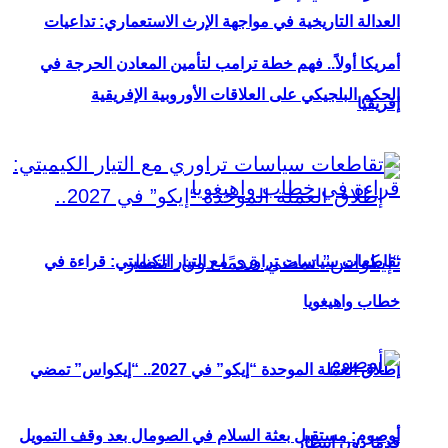
العدالة التاريخية في مواجهة الإرث الاستعماري: تداعيات
أمريكا أولاً.. فهم خطة ترامب لتأمين المعادن الحرجة في
الحكم البلجيكي على العلاقات الأوروبية الإفريقية
إفريقيا
تقاطعات سياسات تراوري مع التيار الكيميتي: قراءة في
خطاب واهيغويا
إطلاق العملة الموحدة “إيكو” في 2027.. “إيكواس” تمضي
أوصوم: مستقبل بعثة السلام في الصومال بعد وقف التمويل
قدمًا دون انتظار