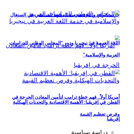
حزب كيراي وإعادة هندسة المشهد السياسي في السنغال
اللغة العربية في نيجيريا ودور “المجلس الوطني للدراسات
العربية والإسلامية”
أمريكا أولاً.. فهم خطة ترامب لتأمين المعادن الحرجة في
القطن في إفريقيا: الأهمية الاقتصادية والتحديات الهيكلية
وفرص تعظيم القيمة
إفريقيا
دراسة سياسية