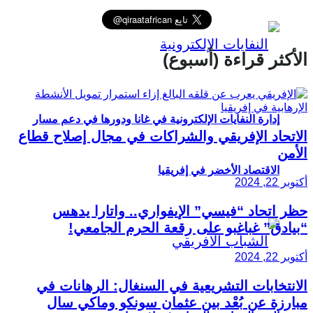
الأكثر قراءة (أسبوع)
إدارة النفايات الإلكترونية في غانا ودورها في دعم مسار
الاتحاد الإفريقي والشراكات في مجال إصلاح قطاع
الأمن
الاقتصاد الأخضر في إفريقيا
أكتوبر 22, 2024
حظر اتحاد “فيسي” الإيفواري.. واتارا يدهس
“بيادق” غباغبو على رقعة الحرم الجامعي!
أكتوبر 22, 2024
الانتخابات التشريعية في السنغال: الرهانات في
مبارزة عن بُعْد بين عثمان سونكو وماكي سال