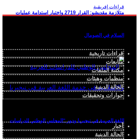
متلازمة مقديشو: القرار 2719 واختبار استدامة عمليات
السلام في الصومال
قراءات تاريخية
متابعات
مكتبة الملفات
منظمات وهيئات
الحالة الدينية
حوارات وتحقيقات
اللغة العربية في نيجيريا ودور “المجلس الوطني للدراسات
أخبار
الحالة الدينية