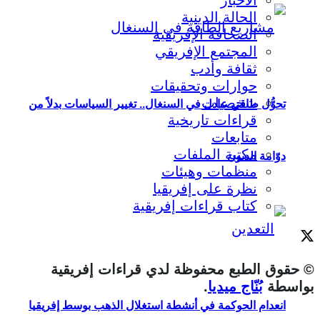
الحالة الدينية
الصحافة الإفريقية
المجتمع الإفريقي
ثقافة وأدب
حوارات وتحقيقات
شخصيات
تحوُّل طاقي عادل في السنغال.. تغيير السياسات بدلاً من
قراءات تاريخية
متابعات
مكتبة الملفات
دوّامة الديون
منظمات وهيئات
نظرة على إفريقيا
كتاب قراءات إفريقية
© حقوق الطبع محفوظة لدي قراءات إفريقية
بواسطة
بُنّاج ميديا
.
انعدام الحوكمة في أنشطة استغلال الذهب بوسط إفريقيا