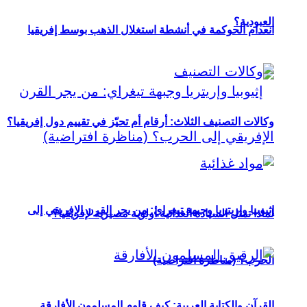
العبودية؟
انعدام الحوكمة في أنشطة استغلال الذهب بوسط إفريقيا
وكالات التصنيف الثلاث: أرقام أم تحيّز في تقييم دول إفريقيا؟
إثيوبيا وإريتريا وجبهة تيغراي: من يجر القرن الإفريقي إلى
لماذا تمثل السيادة الغذائية أولوية مصيرية لإفريقيا؟
الحرب؟ (مناظرة افتراضية)
القرآن والكتابة العربية: كيف قاوم المسلمون الأفارقة