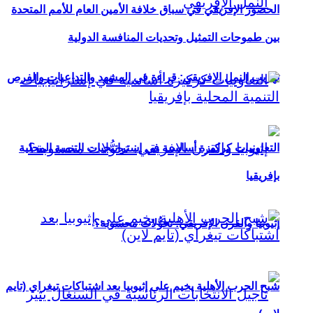
الحضور الإفريقي في سباق خلافة الأمين العام للأمم المتحدة
بين طموحات التمثيل وتحديات المنافسة الدولية
تهريب النمل الإفريقي: قراءة في المشهد والتداعيات والفرص
التعاونيات كركيزة أساسية في إستراتيجيات التنمية المحلية
بإفريقيا
إثيوبيا والقرن الإفريقي: تحوُّلات محسوبة؟
شبح الحرب الأهلية يخيم على إثيوبيا بعد اشتباكات تيغراي (تايم