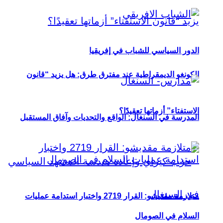
الدور السياسي للشباب في إفريقيا
الكونغو الديمقراطية عند مفترق طرق: هل يزيد “قانون
الاستفتاء” أزماتها تعقيدًا؟
المدرسة في السنغال: الواقع والتحديات وآفاق المستقبل
متلازمة مقديشو: القرار 2719 واختبار استدامة عمليات
السلام في الصومال