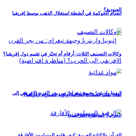
العبودية؟
انعدام الحوكمة في أنشطة استغلال الذهب بوسط إفريقيا
وكالات التصنيف الثلاث: أرقام أم تحيّز في تقييم دول إفريقيا؟
إثيوبيا وإريتريا وجبهة تيغراي: من يجر القرن الإفريقي إلى
لماذا تمثل السيادة الغذائية أولوية مصيرية لإفريقيا؟
الحرب؟ (مناظرة افتراضية)
القرآن والكتابة العربية: كيف قاوم المسلمون الأفارقة