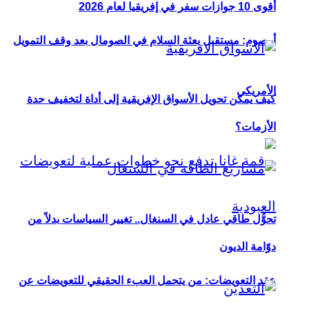
أقوى 10 جوازات سفر في إفريقيا لعام 2026
أوصوم: مستقبل بعثة السلام في الصومال بعد وقف التمويل
الأمريكي
كيف يمكن تحويل الأسواق الإفريقية إلى أداة لتخفيف حدة
الأزمات؟
تحوُّل طاقي عادل في السنغال.. تغيير السياسات بدلاً من
دوّامة الديون
عقد التعويضات: من يتحمل العبء الحقيقي للتعويضات عن