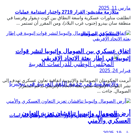
مارس 11, 2025
متلازمة مقديشو: القرار 2719 واختبار استدامة عمليات
انطلقت مناورات عسكرية واسعة النطاق بين كوت ديفوار وفرنسا في
منطقة سان بيدرو (جنوب غرب البلاد)، ومن المقرر أن تستمر ...
السلام في الصومال
اتفاق عسكري بين الصومال وإثيوبيا لنشر قوات
إثيوبية في إطار بعثة الاتحاد الإفريقي
فبراير 24, 2025
أبرمت الحكومتان الصومالية والإثيوبية اتفاقية تعاون عسكري تهدف إلى
نشر القوات الإثيوبية ضمن بعثة الاتحاد الإفريقي لدعم استقرار
الصومال. جاءت ...
أرض الصومال وإثيوبيا تناقشان تعزيز التعاون
اللغة العربية في نيجيريا ودور “المجلس الوطني للدراسات
العسكري والأمني
يناير 19, 2025