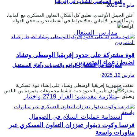
الدور السياسي للشباب في إفريقيا
مايو 26, 2025
أعلن الجيش الأوغندي، تعليق كل أشكال التعاون العسكري مع ألمانيا،
متهماً السفير الألماني بـ«الانخراط في أنشطة تخريبية» في الدولة
الواقعة ...
قوة مشتركة على حدود إفريقيا الوسطى وتشاد
لضبط زعماء المتمردين
المدرسة في السنغال: الواقع والتحديات وآفاق المستقبل
مارس 12, 2025
اتفقت جمهورية إفريقيا الوسطى وتشاد على إنشاء قوة عسكرية
مشتركة بهدف تأمين الحدود حيث تنشط مجموعات متمردة من البلدين.
وتضيّق ...
فرنسا وكوت ديفوار تعززان التعاون العسكري عبر
مناورات واسعة