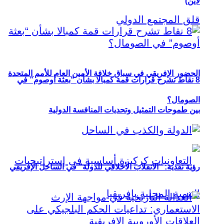
لاين)
الحضور الإفريقي في سباق خلافة الأمين العام للأمم المتحدة
8 نقاط تشرح قرارات قمة كمبالا بشأن “بعثة أوصوم” في
الصومال؟
بين طموحات التمثيل وتحديات المنافسة الدولية
رؤية نقدية: “الانقلاب الأخلاقي للدولة” في الساحل الإفريقي