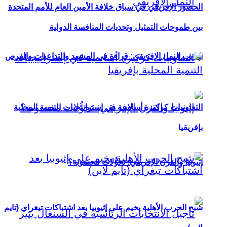
الحضور الإفريقي في سباق خلافة الأمين العام للأمم المتحدة
بين طموحات التمثيل وتحديات المنافسة الدولية
تهريب النمل الإفريقي: قراءة في المشهد والتداعيات والفرص
التعاونيات كركيزة أساسية في إستراتيجيات التنمية المحلية
بإفريقيا
إثيوبيا والقرن الإفريقي: تحوُّلات محسوبة؟
شبح الحرب الأهلية يخيم على إثيوبيا بعد اشتباكات تيغراي (تايم