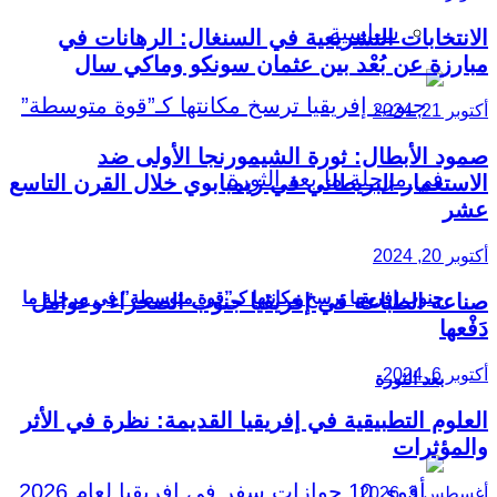
سياسية
الانتخابات التشريعية في السنغال: الرهانات في
مبارزة عن بُعْد بين عثمان سونكو وماكي سال
أكتوبر 21, 2024
صمود الأبطال: ثورة الشيمورنجا الأولى ضد
الاستعمار البريطاني في زيمبابوي خلال القرن التاسع
عشر
أكتوبر 20, 2024
جنوب إفريقيا ترسخ مكانتها كـ”قوة متوسطة” في مرحلة ما
صناعة الطباعة في إفريقيا جنوب الصحراء وعوامل
دَفْعها
أكتوبر 6, 2024
بعد الثورة
العلوم التطبيقية في إفريقيا القديمة: نظرة في الأثر
والمؤثرات
أغسطس 3, 2026