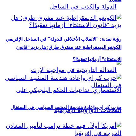
رؤية نقدية: “الانقلاب الأخلاقي للدولة” في الساحل الإفريقي
الكونغو الديمقراطية عند مفترق طرق: هل يزيد “قانون
الاستفتاء” أزماتها تعقيدًا؟
حزب كيراي وإعادة هندسة المشهد السياسي في السنغال