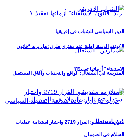
الدور السياسي للشباب في إفريقيا
الكونغو الديمقراطية عند مفترق طرق: هل يزيد “قانون
الاستفتاء” أزماتها تعقيدًا؟
المدرسة في السنغال: الواقع والتحديات وآفاق المستقبل
متلازمة مقديشو: القرار 2719 واختبار استدامة عمليات
السلام في الصومال