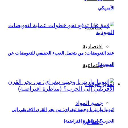
الأمريكي
سياسية
اقتصادية
عقد التعويضات: من يتحمل العبء الحقيقي للتعويضات عن
العبودية؟
اجتماعية
تقدير موقف
جميع المواد
إثيوبيا وإريتريا وجبهة تيغراي: من يجر القرن الإفريقي إلى
اجتماعي
الحرب؟ (مناظرة افتراضية)