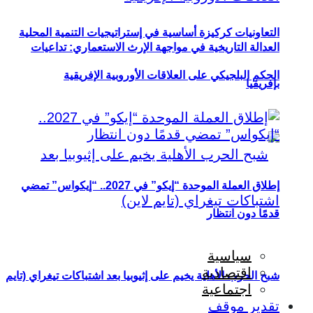
التعاونيات كركيزة أساسية في إستراتيجيات التنمية المحلية
العدالة التاريخية في مواجهة الإرث الاستعماري: تداعيات
الحكم البلجيكي على العلاقات الأوروبية الإفريقية
بإفريقيا
إطلاق العملة الموحدة “إيكو” في 2027.. “إيكواس” تمضي
قدمًا دون انتظار
سياسية
اقتصادية
شبح الحرب الأهلية يخيم على إثيوبيا بعد اشتباكات تيغراي (تايم
اجتماعية
تقدير موقف