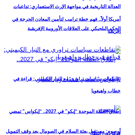
العدالة التاريخية في مواجهة الإرث الاستعماري: تداعيات
أمريكا أولاً.. فهم خطة ترامب لتأمين المعادن الحرجة في
الحكم البلجيكي على العلاقات الأوروبية الإفريقية
إفريقيا
تقاطعات سياسات تراوري مع التيار الكيميتي: قراءة في
خطاب واهيغويا
إطلاق العملة الموحدة “إيكو” في 2027.. “إيكواس” تمضي
أوصوم: مستقبل بعثة السلام في الصومال بعد وقف التمويل
قدمًا دون انتظار