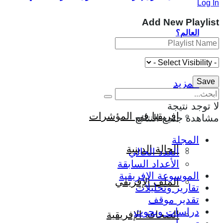
Log In
Add New Playlist
العالم؟
المزيد
لا توجد نتيجة
إفريقيا في المؤشرات
مشاهدة جميع النتائج
المجلة
الحالة الدينية
العدد الحالي
الأعداد السابقة
الموسوعة الإفريقية
الملف الإفريقي
تقارير وتحليلات
تقدير موقف
دراسات وبحوث
الصحافة الإفريقية