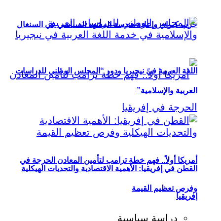
حزب كيراي وإعادة هندسة المشهد السياسي في السنغال
اللغة العربية في نيجيريا ودور “المجلس الوطني للدراسات
العربية والإسلامية”
أمريكا أولاً.. فهم خطة ترامب لتأمين المعادن الحرجة في
القطن في إفريقيا: الأهمية الاقتصادية والتحديات الهيكلية
وفرص تعظيم القيمة
إفريقيا
دراسة سياسية