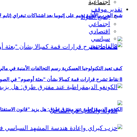
اجتماعية
تقدير موقف
شبح الحرب الأهلية يخيم على إثيوبيا بعد اشتباكات تيغراي (تايم ل
جميع المواد
اجتماعي
اقتصادي
سياسي
كيف تعيد التكنولوجيا العسكرية رسم التحالفات الأمنية في مال
8 نقاط تشرح قرارات قمة كمبالا بشأن “بعثة أوصوم” في الصومال؟
الكونغو الديمقراطية عند مفترق طرق: هل يزيد “قانون الاستفتاء” 