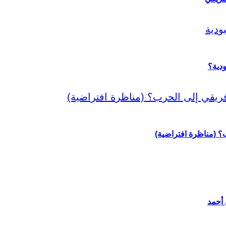
دية؟
رب؟ (مناظرة افتراضية)
 أحمد