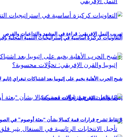
تهريب النمل الإفريقي: قراءة في المشهد والتداعيات والفرص
التعاونيات كركيزة أساسية في إستراتيجيات التنمية المحلية بإفري
شبح الحرب الأهلية يخيم على إثيوبيا بعد اشتباكات تيغراي (تايم ل
إثيوبيا والقرن الإفريقي: تحوُّلات محسوبة؟
8 نقاط تشرح قرارات قمة كمبالا بشأن “بعثة أوصوم” في الصومال؟