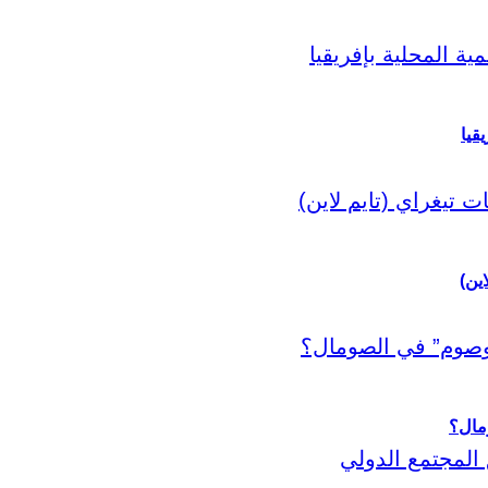
قيا
اين)