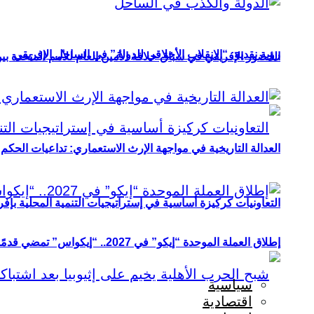
رؤية نقدية: “الانقلاب الأخلاقي للدولة” في الساحل الإفريقي
الحضور الإفريقي في سباق خلافة الأمين العام للأمم المتحدة ب
العدالة التاريخية في مواجهة الإرث الاستعماري: تداعيات الحكم ا
التعاونيات كركيزة أساسية في إستراتيجيات التنمية المحلية بإفري
إطلاق العملة الموحدة “إيكو” في 2027.. “إيكواس” تمضي قدمًا دون انتظار
سياسية
اقتصادية