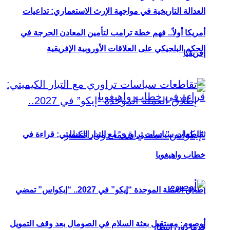
العدالة التاريخية في مواجهة الإرث الاستعماري: تداعيات
أمريكا أولاً.. فهم خطة ترامب لتأمين المعادن الحرجة في
الحكم البلجيكي على العلاقات الأوروبية الإفريقية
إفريقيا
تقاطعات سياسات تراوري مع التيار الكيميتي: قراءة في
خطاب واهيغويا
إطلاق العملة الموحدة “إيكو” في 2027.. “إيكواس” تمضي
أوصوم: مستقبل بعثة السلام في الصومال بعد وقف التمويل
قدمًا دون انتظار