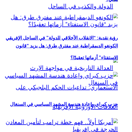
رؤية نقدية: “الانقلاب الأخلاقي للدولة” في الساحل الإفريقي
الكونغو الديمقراطية عند مفترق طرق: هل يزيد “قانون
الاستفتاء” أزماتها تعقيدًا؟
حزب كيراي وإعادة هندسة المشهد السياسي في السنغال