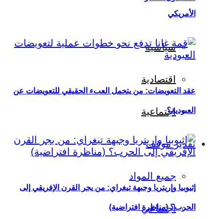
الأمريكي
سياسية
اقتصادية
عقد التعويضات: من يتحمل العبء الحقيقي للتعويضات عن
العبودية؟
اجتماعية
تقدير موقف
جميع المواد
إثيوبيا وإريتريا وجبهة تيغراي: من يجر القرن الإفريقي إلى
اجتماعي
الحرب؟ (مناظرة افتراضية)