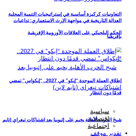
التعاونيات كركيزة أساسية في إستراتيجيات التنمية المحلية
العدالة التاريخية في مواجهة الإرث الاستعماري: تداعيات
الحكم البلجيكي على العلاقات الأوروبية الإفريقية
بإفريقيا
إطلاق العملة الموحدة “إيكو” في 2027.. “إيكواس” تمضي
قدمًا دون انتظار
سياسية
اقتصادية
شبح الحرب الأهلية يخيم على إثيوبيا بعد اشتباكات تيغراي (تايم
اجتماعية
تقدير موقف