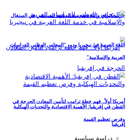
حزب كيراي وإعادة هندسة المشهد السياسي في السنغال
اللغة العربية في نيجيريا ودور “المجلس الوطني للدراسات
العربية والإسلامية”
أمريكا أولاً.. فهم خطة ترامب لتأمين المعادن الحرجة في
القطن في إفريقيا: الأهمية الاقتصادية والتحديات الهيكلية
وفرص تعظيم القيمة
إفريقيا
دراسة سياسية