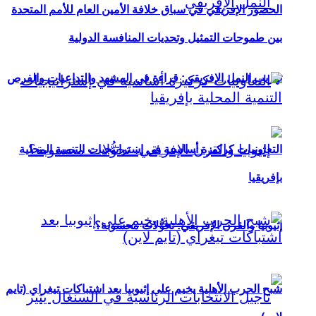
الحضور الإفريقي في سباق خلافة الأمين العام للأمم المتحدة
بين طموحات التمثيل وتحديات المنافسة الدولية
تهريب النمل الإفريقي: قراءة في المشهد والتداعيات والفرص
التعاونيات كركيزة أساسية في إستراتيجيات التنمية المحلية
بإفريقيا
إثيوبيا والقرن الإفريقي: تحوُّلات محسوبة؟
شبح الحرب الأهلية يخيم على إثيوبيا بعد اشتباكات تيغراي (تايم