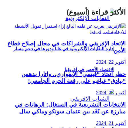
الأكثر قراءة (أسبوع)
الاتحاد الإفريقي والشراكات في مجال إصلاح قطاع
إدارة النفايات الإلكترونية في غانا ودورها في دعم مسار
الأمن
أكتوبر 22, 2024
الاقتصاد الأخضر في إفريقيا
حظر اتحاد “فيسي” الإيفواري.. واتارا يدهس
“بيادق” غباغبو على رقعة الحرم الجامعي!
أكتوبر 22, 2024
الانتخابات التشريعية في السنغال: الرهانات في
مبارزة عن بُعْد بين عثمان سونكو وماكي سال
أكتوبر 21, 2024