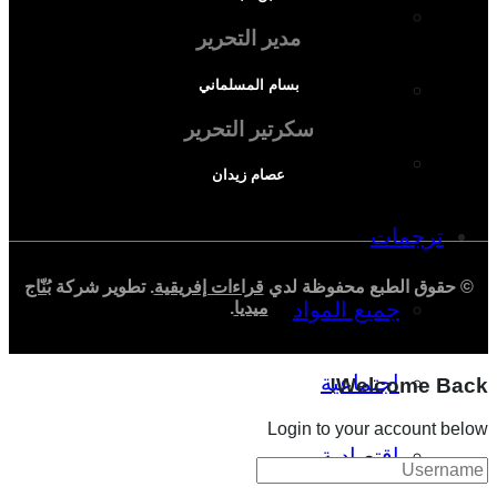
دراسة سياسية
مدير التحرير
بسام المسلماني
دراسة اجتماعية
سكرتير التحرير
دراسة اقتصادية
عصام زيدان
ترجمات
© حقوق الطبع محفوظة لدي
قراءات إفريقية
. تطوير شركة
بُنّاج
جميع المواد
ميديا
.
اجتماعية
Welcome Back!
Login to your account below
اقتصادية