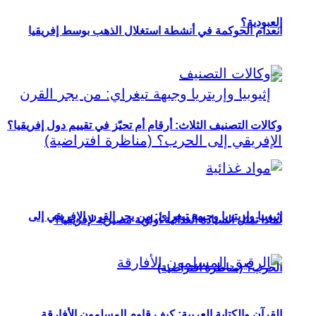
العبودية؟
انعدام الحوكمة في أنشطة استغلال الذهب بوسط إفريقيا
وكالات التصنيف الثلاث: أرقام أم تحيّز في تقييم دول إفريقيا؟
إثيوبيا وإريتريا وجبهة تيغراي: من يجر القرن الإفريقي إلى
لماذا تمثل السيادة الغذائية أولوية مصيرية لإفريقيا؟
الحرب؟ (مناظرة افتراضية)
القرآن والكتابة العربية: كيف قاوم المسلمون الأفارقة