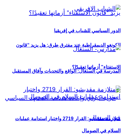
الدور السياسي للشباب في إفريقيا
الكونغو الديمقراطية عند مفترق طرق: هل يزيد “قانون
الاستفتاء” أزماتها تعقيدًا؟
المدرسة في السنغال: الواقع والتحديات وآفاق المستقبل
متلازمة مقديشو: القرار 2719 واختبار استدامة عمليات
السلام في الصومال