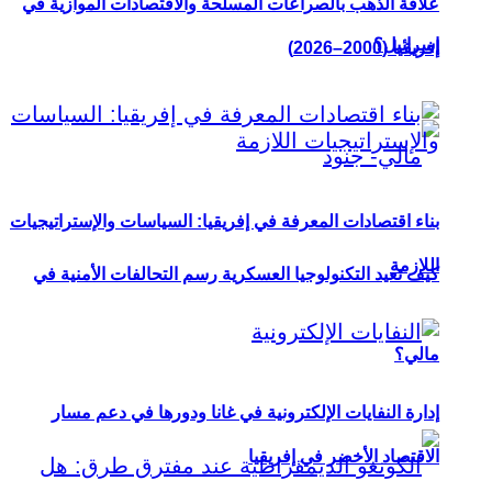
علاقة الذهب بالصراعات المسلحة والاقتصادات الموازية في
إسرائيل؟
إفريقيا (2000–2026)
بناء اقتصادات المعرفة في إفريقيا: السياسات والإستراتيجيات
اللازمة
كيف تعيد التكنولوجيا العسكرية رسم التحالفات الأمنية في
مالي؟
إدارة النفايات الإلكترونية في غانا ودورها في دعم مسار
الاقتصاد الأخضر في إفريقيا