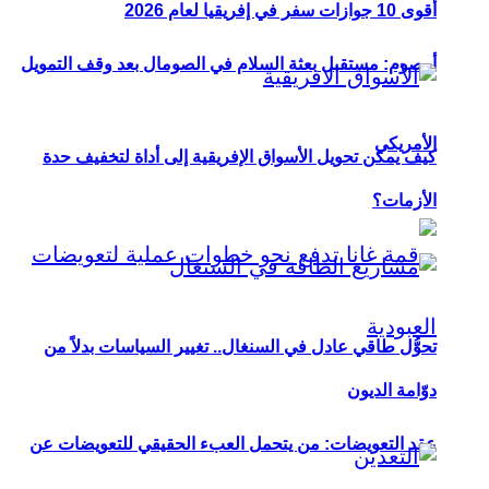
أقوى 10 جوازات سفر في إفريقيا لعام 2026
أوصوم: مستقبل بعثة السلام في الصومال بعد وقف التمويل
الأمريكي
كيف يمكن تحويل الأسواق الإفريقية إلى أداة لتخفيف حدة
الأزمات؟
تحوُّل طاقي عادل في السنغال.. تغيير السياسات بدلاً من
دوّامة الديون
عقد التعويضات: من يتحمل العبء الحقيقي للتعويضات عن