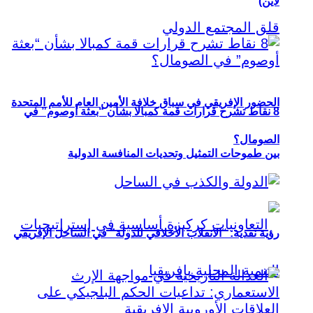
لاين)
الحضور الإفريقي في سباق خلافة الأمين العام للأمم المتحدة
8 نقاط تشرح قرارات قمة كمبالا بشأن “بعثة أوصوم” في
الصومال؟
بين طموحات التمثيل وتحديات المنافسة الدولية
رؤية نقدية: “الانقلاب الأخلاقي للدولة” في الساحل الإفريقي