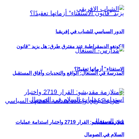
الدور السياسي للشباب في إفريقيا
الكونغو الديمقراطية عند مفترق طرق: هل يزيد “قانون
الاستفتاء” أزماتها تعقيدًا؟
المدرسة في السنغال: الواقع والتحديات وآفاق المستقبل
متلازمة مقديشو: القرار 2719 واختبار استدامة عمليات
السلام في الصومال