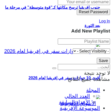
جنوب إفريقيا ترسخ مكانتها كـ”قوة متوسطة” في مرحلة ما
Log In
بعد الثورة
Add New Playlist
لا توجد نتيجة
أقوى 10 جوازات سفر في إفريقيا لعام 2026
مشاهدة جميع النتائج
المجلة
العدد الحالي
الأعداد السابقة
الموسوعة الإفريقية