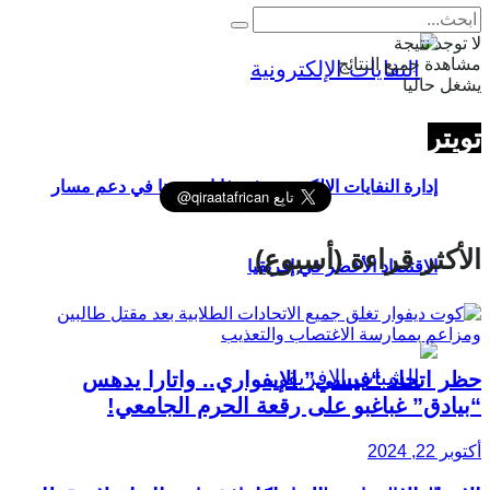
لا توجد نتيجة
مشاهدة جميع النتائج
يشغل حاليا
تويتر
إدارة النفايات الإلكترونية في غانا ودورها في دعم مسار
الأكثر قراءة (أسبوع)
الاقتصاد الأخضر في إفريقيا
حظر اتحاد “فيسي” الإيفواري.. واتارا يدهس
“بيادق” غباغبو على رقعة الحرم الجامعي!
أكتوبر 22, 2024