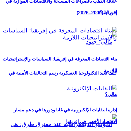
علاقة الذهب بالصراعات المسلحة والاقتصادات الموازية في
إسرائيل؟
إفريقيا (2000–2026)
بناء اقتصادات المعرفة في إفريقيا: السياسات والإستراتيجيات
اللازمة
كيف تعيد التكنولوجيا العسكرية رسم التحالفات الأمنية في
مالي؟
إدارة النفايات الإلكترونية في غانا ودورها في دعم مسار
الاقتصاد الأخضر في إفريقيا