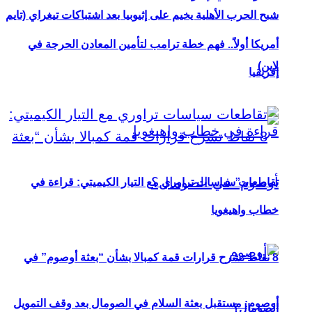
شبح الحرب الأهلية يخيم على إثيوبيا بعد اشتباكات تيغراي (تايم
أمريكا أولاً.. فهم خطة ترامب لتأمين المعادن الحرجة في
لاين)
إفريقيا
تقاطعات سياسات تراوري مع التيار الكيميتي: قراءة في
خطاب واهيغويا
8 نقاط تشرح قرارات قمة كمبالا بشأن “بعثة أوصوم” في
أوصوم: مستقبل بعثة السلام في الصومال بعد وقف التمويل
الصومال؟