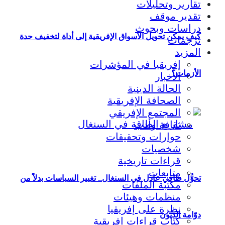
تقارير وتحليلات
تقدير موقف
دراسات وبحوث
كيف يمكن تحويل الأسواق الإفريقية إلى أداة لتخفيف حدة
ترجمات
المزيد
إفريقيا في المؤشرات
الأزمات؟
الأخبار
الحالة الدينية
الصحافة الإفريقية
المجتمع الإفريقي
ثقافة وأدب
حوارات وتحقيقات
شخصيات
قراءات تاريخية
متابعات
تحوُّل طاقي عادل في السنغال.. تغيير السياسات بدلاً من
مكتبة الملفات
منظمات وهيئات
نظرة على إفريقيا
دوّامة الديون
كتاب قراءات إفريقية