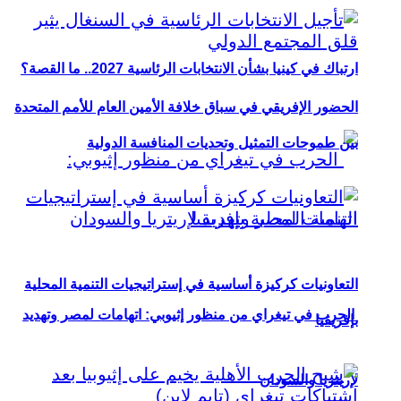
ارتباك في كينيا بشأن الانتخابات الرئاسية 2027.. ما القصة؟
الحضور الإفريقي في سباق خلافة الأمين العام للأمم المتحدة
بين طموحات التمثيل وتحديات المنافسة الدولية
التعاونيات كركيزة أساسية في إستراتيجيات التنمية المحلية
الحرب في تيغراي من منظور إثيوبي: اتهامات لمصر وتهديد
بإفريقيا
لإريتريا والسودان