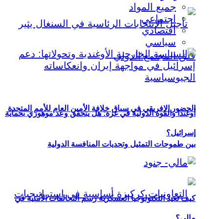
جميع المواد
اجتماعي
اقتصادي
سياسي
الحضور الإفريقي في سباق خلافة الأمين العام للأمم المتحدة
أوغندا والقوة الدولية في غزة: هل يتحقق وعد موهوزي بحماية
إسرائيل؟
بين طموحات التمثيل وتحديات المنافسة الدولية
كيف تعيد التكنولوجيا العسكرية رسم التحالفات الأمنية في
مالي؟