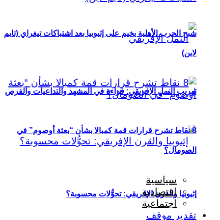
شبح الحرب الأهلية يخيم على إثيوبيا بعد اشتباكات تيغراي (تايم
لاين)
تهريب النمل الإفريقي: قراءة في المشهد والتداعيات والفرص
8 نقاط تشرح قرارات قمة كمبالا بشأن “بعثة أوصوم” في
الصومال؟
سياسية
اقتصادية
إثيوبيا والقرن الإفريقي: تحوُّلات محسوبة؟
اجتماعية
تقدير موقف