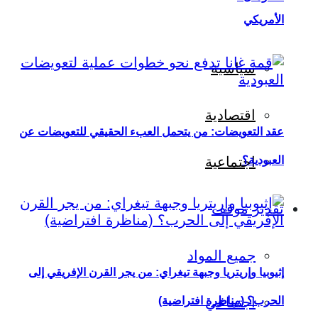
الأمريكي
سياسية
اقتصادية
عقد التعويضات: من يتحمل العبء الحقيقي للتعويضات عن
العبودية؟
اجتماعية
تقدير موقف
جميع المواد
إثيوبيا وإريتريا وجبهة تيغراي: من يجر القرن الإفريقي إلى
اجتماعي
الحرب؟ (مناظرة افتراضية)