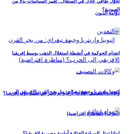
تحوُّل طاقي عادل في السنغال.. تغيير السياسات بدلاً من
العبودية؟
دوّامة الديون
انعدام الحوكمة في أنشطة استغلال الذهب بوسط إفريقيا
إثيوبيا وإريتريا وجبهة تيغراي: من يجر القرن الإفريقي إلى
وكالات التصنيف الثلاث: أرقام أم تحيّز في تقييم دول إفريقيا؟
الحرب؟ (مناظرة افتراضية)
لماذا تمثل السيادة الغذائية أولوية مصيرية لإفريقيا؟