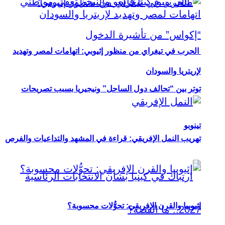
الحرب في تيغراي من منظور إثيوبي: اتهامات لمصر وتهديد
لإريتريا والسودان
توتر بين “تحالف دول الساحل” ونيجيريا بسبب تصريحات
تينوبو
تهريب النمل الإفريقي: قراءة في المشهد والتداعيات والفرص
إثيوبيا والقرن الإفريقي: تحوُّلات محسوبة؟