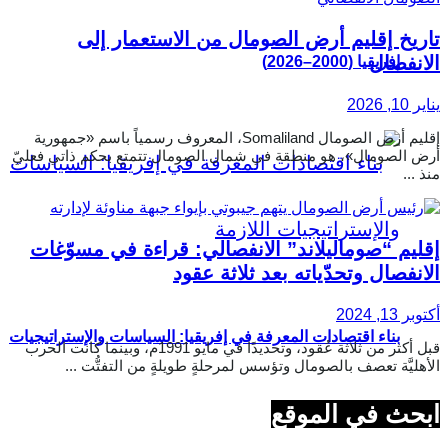
تاريخ إقليم أرض الصومال من الاستعمار إلى
الانفصال
إفريقيا (2000–2026)
يناير 10, 2026
إقليم أرض الصومال Somaliland، المعروف رسمياً باسم «جمهورية
أرض الصومال»، هو منطقة في شمال الصومال تتمتع بحكم ذاتي فعليّ
منذ ...
إقليم “صوماليلاند” الانفصالي: قراءة في مسوّغات
الانفصال وتحدّياته بعد ثلاثة عقود
أكتوبر 13, 2024
بناء اقتصادات المعرفة في إفريقيا: السياسات والإستراتيجيات
قبل أكثر من ثلاثة عُقود، وتحديدًا في مايو 1991م، وبينما كانت الحرب
الأهليَّة تعصف بالصومال وتؤسس لمرحلةٍ طويلةٍ من التفتُّت ...
ابحث في الموقع
اللازمة