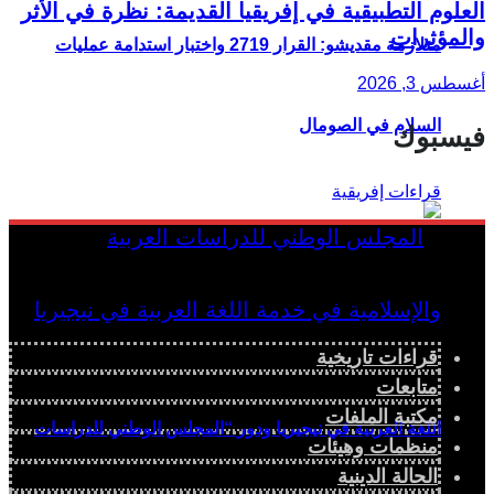
العلوم التطبيقية في إفريقيا القديمة: نظرة في الأثر
والمؤثرات
متلازمة مقديشو: القرار 2719 واختبار استدامة عمليات
أغسطس 3, 2026
السلام في الصومال
فيسبوك
قراءات تاريخية
متابعات
مكتبة الملفات
اللغة العربية في نيجيريا ودور “المجلس الوطني للدراسات
منظمات وهيئات
الحالة الدينية