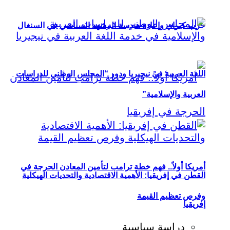
حزب كيراي وإعادة هندسة المشهد السياسي في السنغال
اللغة العربية في نيجيريا ودور “المجلس الوطني للدراسات
العربية والإسلامية”
أمريكا أولاً.. فهم خطة ترامب لتأمين المعادن الحرجة في
القطن في إفريقيا: الأهمية الاقتصادية والتحديات الهيكلية
وفرص تعظيم القيمة
إفريقيا
دراسة سياسية