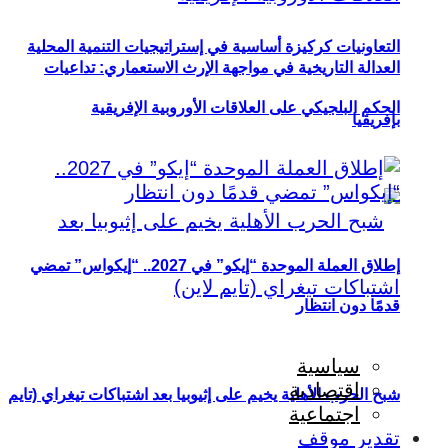
التعاونيات كركيزة أساسية في إستراتيجيات التنمية المحلية
العدالة التاريخية في مواجهة الإرث الاستعماري: تداعيات
الحكم البلجيكي على العلاقات الأوروبية الإفريقية
بإفريقيا
إطلاق العملة الموحدة “إيكو” في 2027.. “إيكواس” تمضي
قدمًا دون انتظار
سياسية
اقتصادية
شبح الحرب الأهلية يخيم على إثيوبيا بعد اشتباكات تيغراي (تايم
اجتماعية
تقدير موقف