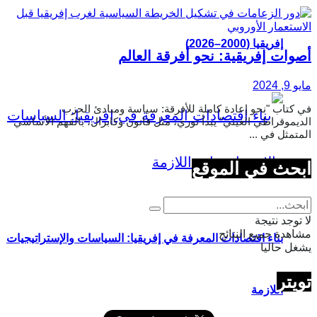
إفريقيا (2000–2026)
أصوات إفريقية: نحو أفرقة العالم
مايو 9, 2024
في كتاب "نحو إعادة كاملة للأفرقة: سياسة ومبادئ الحزب
الديموقراطي الغيني" يبدأ توري، مثل فانون وكابرال، بالفهم الأساسي
المتمثل في ...
ابحث في الموقع
لا توجد نتيجة
مشاهدة جميع النتائج
بناء اقتصادات المعرفة في إفريقيا: السياسات والإستراتيجيات
يشغل حاليا
تويتر
اللازمة