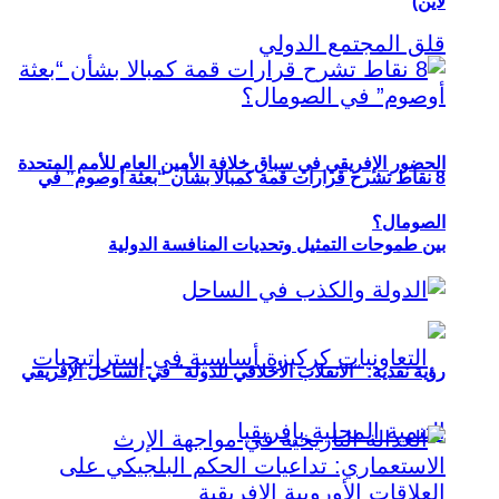
لاين)
الحضور الإفريقي في سباق خلافة الأمين العام للأمم المتحدة
8 نقاط تشرح قرارات قمة كمبالا بشأن “بعثة أوصوم” في
الصومال؟
بين طموحات التمثيل وتحديات المنافسة الدولية
رؤية نقدية: “الانقلاب الأخلاقي للدولة” في الساحل الإفريقي