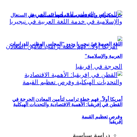
حزب كيراي وإعادة هندسة المشهد السياسي في السنغال
اللغة العربية في نيجيريا ودور “المجلس الوطني للدراسات
العربية والإسلامية”
أمريكا أولاً.. فهم خطة ترامب لتأمين المعادن الحرجة في
القطن في إفريقيا: الأهمية الاقتصادية والتحديات الهيكلية
وفرص تعظيم القيمة
إفريقيا
دراسة سياسية