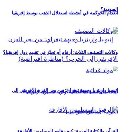
العبودية؟
انعدام الحوكمة في أنشطة استغلال الذهب بوسط إفريقيا
وكالات التصنيف الثلاث: أرقام أم تحيّز في تقييم دول إفريقيا؟
إثيوبيا وإريتريا وجبهة تيغراي: من يجر القرن الإفريقي إلى
لماذا تمثل السيادة الغذائية أولوية مصيرية لإفريقيا؟
الحرب؟ (مناظرة افتراضية)
القرآن والكتابة العربية: كيف قاوم المسلمون الأفارقة