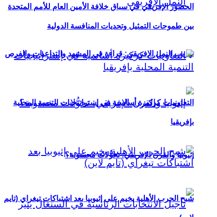
الحضور الإفريقي في سباق خلافة الأمين العام للأمم المتحدة
بين طموحات التمثيل وتحديات المنافسة الدولية
تهريب النمل الإفريقي: قراءة في المشهد والتداعيات والفرص
التعاونيات كركيزة أساسية في إستراتيجيات التنمية المحلية
بإفريقيا
إثيوبيا والقرن الإفريقي: تحوُّلات محسوبة؟
شبح الحرب الأهلية يخيم على إثيوبيا بعد اشتباكات تيغراي (تايم