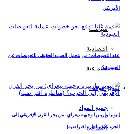
الأمريكي
سياسية
اقتصادية
عقد التعويضات: من يتحمل العبء الحقيقي للتعويضات عن
العبودية؟
اجتماعية
تقدير موقف
جميع المواد
إثيوبيا وإريتريا وجبهة تيغراي: من يجر القرن الإفريقي إلى
اجتماعي
الحرب؟ (مناظرة افتراضية)