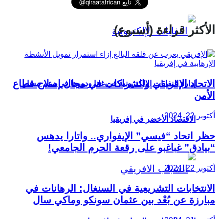
الأكثر قراءة (أسبوع)
الاتحاد الإفريقي والشراكات في مجال إصلاح قطاع
إدارة النفايات الإلكترونية في غانا ودورها في دعم مسار
الأمن
أكتوبر 22, 2024
الاقتصاد الأخضر في إفريقيا
حظر اتحاد “فيسي” الإيفواري.. واتارا يدهس
“بيادق” غباغبو على رقعة الحرم الجامعي!
أكتوبر 22, 2024
الانتخابات التشريعية في السنغال: الرهانات في
مبارزة عن بُعْد بين عثمان سونكو وماكي سال