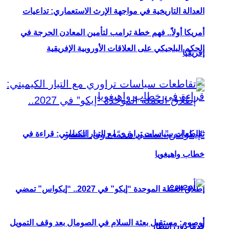
العدالة التاريخية في مواجهة الإرث الاستعماري: تداعيات
أمريكا أولاً.. فهم خطة ترامب لتأمين المعادن الحرجة في
الحكم البلجيكي على العلاقات الأوروبية الإفريقية
إفريقيا
تقاطعات سياسات تراوري مع التيار الكيميتي: قراءة في
خطاب واهيغويا
إطلاق العملة الموحدة “إيكو” في 2027.. “إيكواس” تمضي
أوصوم: مستقبل بعثة السلام في الصومال بعد وقف التمويل
قدمًا دون انتظار