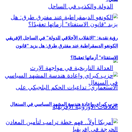
رؤية نقدية: “الانقلاب الأخلاقي للدولة” في الساحل الإفريقي
الكونغو الديمقراطية عند مفترق طرق: هل يزيد “قانون
الاستفتاء” أزماتها تعقيدًا؟
حزب كيراي وإعادة هندسة المشهد السياسي في السنغال