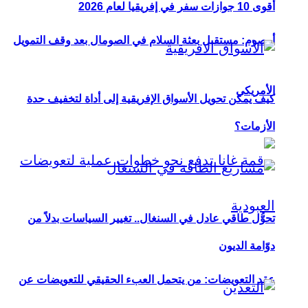
أقوى 10 جوازات سفر في إفريقيا لعام 2026
أوصوم: مستقبل بعثة السلام في الصومال بعد وقف التمويل
الأمريكي
كيف يمكن تحويل الأسواق الإفريقية إلى أداة لتخفيف حدة
الأزمات؟
تحوُّل طاقي عادل في السنغال.. تغيير السياسات بدلاً من
دوّامة الديون
عقد التعويضات: من يتحمل العبء الحقيقي للتعويضات عن