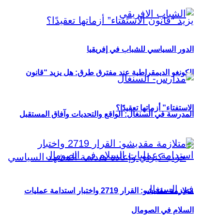
الدور السياسي للشباب في إفريقيا
الكونغو الديمقراطية عند مفترق طرق: هل يزيد “قانون
الاستفتاء” أزماتها تعقيدًا؟
المدرسة في السنغال: الواقع والتحديات وآفاق المستقبل
متلازمة مقديشو: القرار 2719 واختبار استدامة عمليات
السلام في الصومال