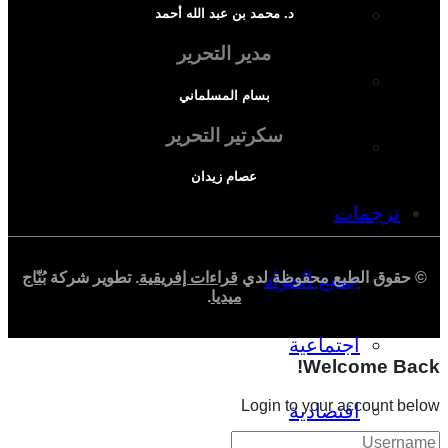
دراسة سياسية
د. محمد بن عبد الله أحمد
مدير التحرير
دراسة اجتماعية
بسام المسلماني
سكرتير التحرير
دراسة اقتصادية
عصام زيدان
ترجمات
جميع المواد
© حقوق الطبع محفوظة لدي
قراءات إفريقية
. تطوير شركة
بُنّاج
ميديا
.
اجتماعية
Welcome Back!
Login to your account below
اقتصادية