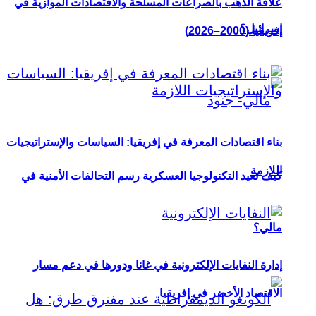
علاقة الذهب بالصراعات المسلحة والاقتصادات الموازية في
إسرائيل؟
إفريقيا (2000–2026)
بناء اقتصادات المعرفة في إفريقيا: السياسات والإستراتيجيات
اللازمة
كيف تعيد التكنولوجيا العسكرية رسم التحالفات الأمنية في
مالي؟
إدارة النفايات الإلكترونية في غانا ودورها في دعم مسار
الاقتصاد الأخضر في إفريقيا