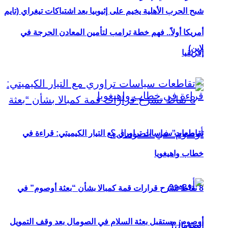
شبح الحرب الأهلية يخيم على إثيوبيا بعد اشتباكات تيغراي (تايم
أمريكا أولاً.. فهم خطة ترامب لتأمين المعادن الحرجة في
لاين)
إفريقيا
تقاطعات سياسات تراوري مع التيار الكيميتي: قراءة في
خطاب واهيغويا
8 نقاط تشرح قرارات قمة كمبالا بشأن “بعثة أوصوم” في
أوصوم: مستقبل بعثة السلام في الصومال بعد وقف التمويل
الصومال؟