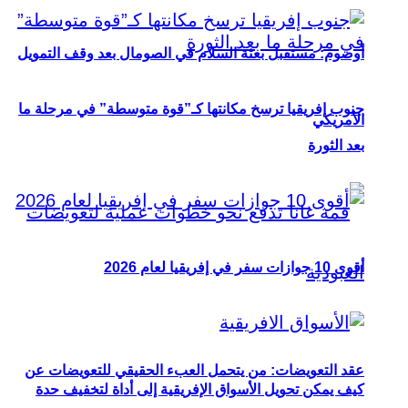
أوصوم: مستقبل بعثة السلام في الصومال بعد وقف التمويل
جنوب إفريقيا ترسخ مكانتها كـ”قوة متوسطة” في مرحلة ما
الأمريكي
بعد الثورة
أقوى 10 جوازات سفر في إفريقيا لعام 2026
عقد التعويضات: من يتحمل العبء الحقيقي للتعويضات عن
كيف يمكن تحويل الأسواق الإفريقية إلى أداة لتخفيف حدة