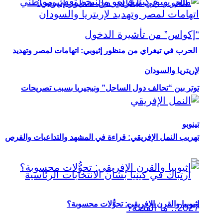
الحرب في تيغراي من منظور إثيوبي: اتهامات لمصر وتهديد
لإريتريا والسودان
توتر بين “تحالف دول الساحل” ونيجيريا بسبب تصريحات
تينوبو
تهريب النمل الإفريقي: قراءة في المشهد والتداعيات والفرص
إثيوبيا والقرن الإفريقي: تحوُّلات محسوبة؟