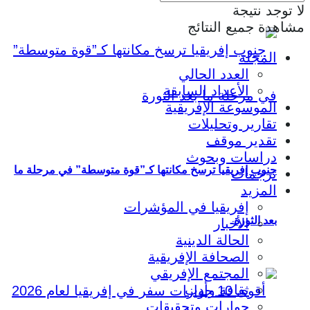
لا توجد نتيجة
مشاهدة جميع النتائج
المجلة
العدد الحالي
الأعداد السابقة
الموسوعة الإفريقية
تقارير وتحليلات
تقدير موقف
دراسات وبحوث
جنوب إفريقيا ترسخ مكانتها كـ”قوة متوسطة” في مرحلة ما
ترجمات
المزيد
إفريقيا في المؤشرات
بعد الثورة
الأخبار
الحالة الدينية
الصحافة الإفريقية
المجتمع الإفريقي
ثقافة وأدب
حوارات وتحقيقات