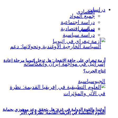
دراسات
اقتصادي
جميع المواد
دراسة اجتماعية
دراسة اقتصادية
سياسي
دراسة سياسية
أزمة تيغراي على حافة الانفجار: هل تدخل إثيوبيا مرحلة إعادة
إنتاج الحرب؟
أوغندا والقوة الدولية في غزة: هل يتحقق وعد موهوزي بحماية
العلوم التطبيقية في إفريقيا القديمة: نظرة في الأثر