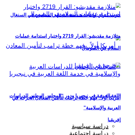
حزب كيراي وإعادة هندسة المشهد السياسي في السنغال
متلازمة مقديشو: القرار 2719 واختبار استدامة عمليات
السلام في الصومال
اللغة العربية في نيجيريا ودور “المجلس الوطني للدراسات
أمريكا أولاً.. فهم خطة ترامب لتأمين المعادن الحرجة في
العربية والإسلامية”
إفريقيا
دراسة سياسية
دراسة اجتماعية