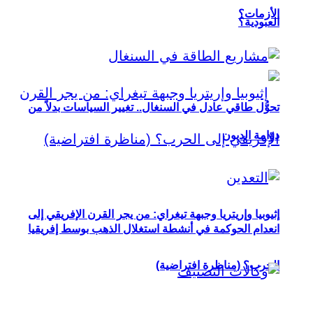
الأزمات؟
العبودية؟
تحوُّل طاقي عادل في السنغال.. تغيير السياسات بدلاً من
دوّامة الديون
إثيوبيا وإريتريا وجبهة تيغراي: من يجر القرن الإفريقي إلى
انعدام الحوكمة في أنشطة استغلال الذهب بوسط إفريقيا
الحرب؟ (مناظرة افتراضية)