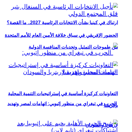
ارتباك في كينيا بشأن الانتخابات الرئاسية 2027.. ما القصة؟
الحضور الإفريقي في سباق خلافة الأمين العام للأمم المتحدة
بين طموحات التمثيل وتحديات المنافسة الدولية
التعاونيات كركيزة أساسية في إستراتيجيات التنمية المحلية
الحرب في تيغراي من منظور إثيوبي: اتهامات لمصر وتهديد
بإفريقيا
لإريتريا والسودان