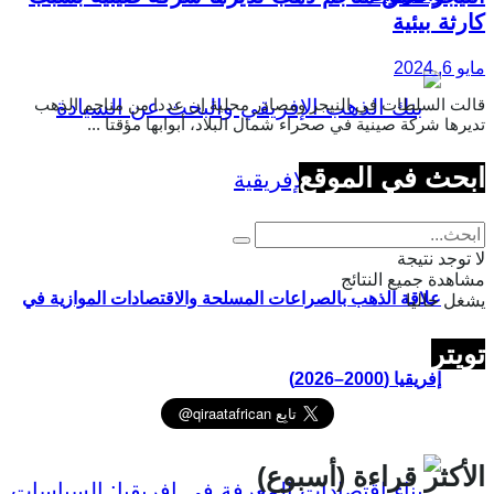
كارثة بيئية
مايو 6, 2024
قالت السلطات في النيجر ومصادر محلية إن عددا من مناجم الذهب
تديرها شركة صينية في صحراء شمال البلاد، أبوابها مؤقتا ...
ابحث في الموقع
لا توجد نتيجة
مشاهدة جميع النتائج
علاقة الذهب بالصراعات المسلحة والاقتصادات الموازية في
يشغل حاليا
تويتر
إفريقيا (2000–2026)
الأكثر قراءة (أسبوع)