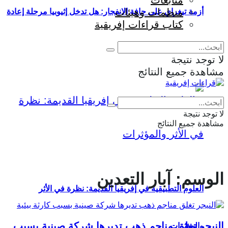
متابعات
منظمات وهيئات
أزمة تيغراي على حافة الانفجار: هل تدخل إثيوبيا مرحلة إعادة
كتاب قراءات إفريقية
إنتاج الحرب؟
لا توجد نتيجة
مشاهدة جميع النتائج
Eng
|
Fr
لا توجد نتيجة
مشاهدة جميع النتائج
الوسم:
آبار التعدين
العلوم التطبيقية في إفريقيا القديمة: نظرة في الأثر
النيجر تغلق مناجم ذهب تديرها شركة صينية بسبب
والمؤثرات