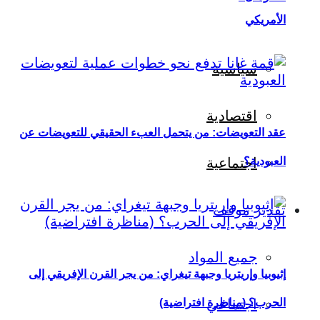
الأمريكي
سياسية
اقتصادية
عقد التعويضات: من يتحمل العبء الحقيقي للتعويضات عن
العبودية؟
اجتماعية
تقدير موقف
جميع المواد
إثيوبيا وإريتريا وجبهة تيغراي: من يجر القرن الإفريقي إلى
اجتماعي
الحرب؟ (مناظرة افتراضية)