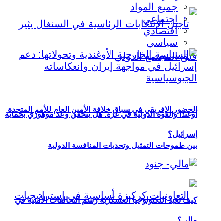
جميع المواد
اجتماعي
اقتصادي
سياسي
الحضور الإفريقي في سباق خلافة الأمين العام للأمم المتحدة
أوغندا والقوة الدولية في غزة: هل يتحقق وعد موهوزي بحماية
إسرائيل؟
بين طموحات التمثيل وتحديات المنافسة الدولية
كيف تعيد التكنولوجيا العسكرية رسم التحالفات الأمنية في
مالي؟