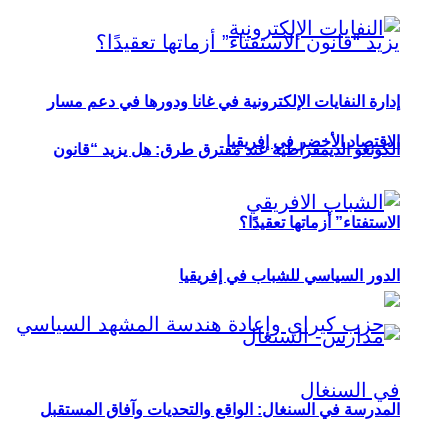
إدارة النفايات الإلكترونية في غانا ودورها في دعم مسار
الاقتصاد الأخضر في إفريقيا
الكونغو الديمقراطية عند مفترق طرق: هل يزيد “قانون
الاستفتاء” أزماتها تعقيدًا؟
الدور السياسي للشباب في إفريقيا
المدرسة في السنغال: الواقع والتحديات وآفاق المستقبل