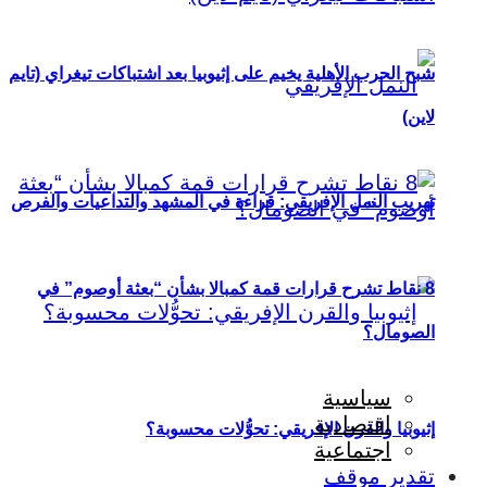
شبح الحرب الأهلية يخيم على إثيوبيا بعد اشتباكات تيغراي (تايم
لاين)
تهريب النمل الإفريقي: قراءة في المشهد والتداعيات والفرص
8 نقاط تشرح قرارات قمة كمبالا بشأن “بعثة أوصوم” في
الصومال؟
سياسية
اقتصادية
إثيوبيا والقرن الإفريقي: تحوُّلات محسوبة؟
اجتماعية
تقدير موقف