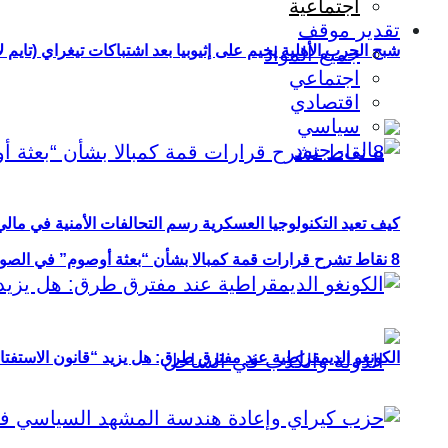
اجتماعية
تقدير موقف
شبح الحرب الأهلية يخيم على إثيوبيا بعد اشتباكات تيغراي (تايم ل
جميع المواد
اجتماعي
اقتصادي
سياسي
كيف تعيد التكنولوجيا العسكرية رسم التحالفات الأمنية في مال
8 نقاط تشرح قرارات قمة كمبالا بشأن “بعثة أوصوم” في الصومال؟
الكونغو الديمقراطية عند مفترق طرق: هل يزيد “قانون الاستفتاء” 