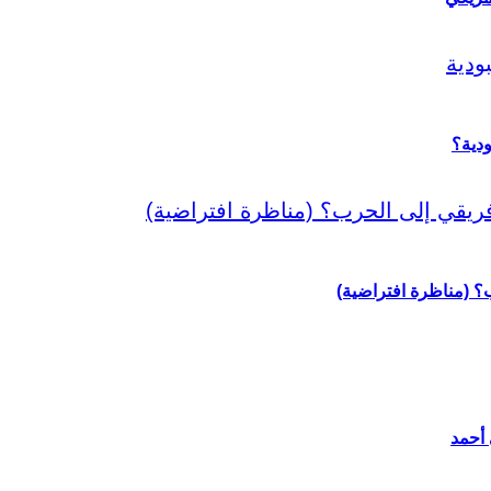
دية؟
رب؟ (مناظرة افتراضية)
 أحمد