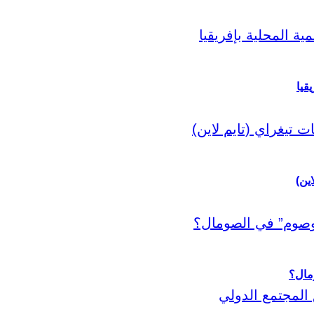
قيا
اين)