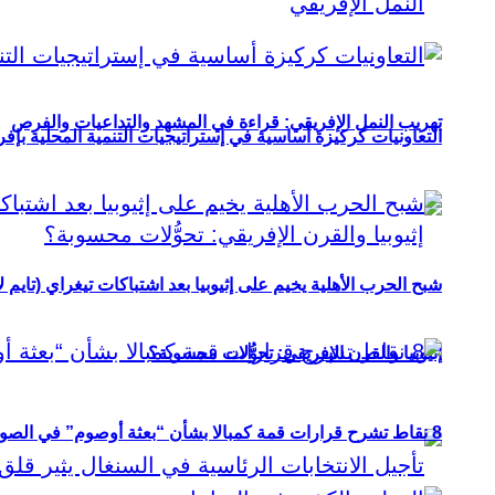
تهريب النمل الإفريقي: قراءة في المشهد والتداعيات والفرص
التعاونيات كركيزة أساسية في إستراتيجيات التنمية المحلية بإفري
شبح الحرب الأهلية يخيم على إثيوبيا بعد اشتباكات تيغراي (تايم ل
إثيوبيا والقرن الإفريقي: تحوُّلات محسوبة؟
8 نقاط تشرح قرارات قمة كمبالا بشأن “بعثة أوصوم” في الصومال؟