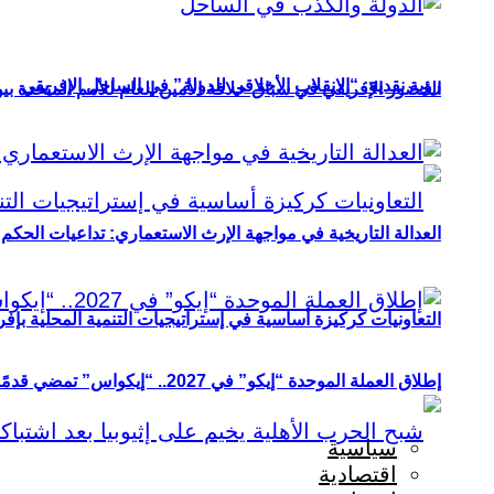
رؤية نقدية: “الانقلاب الأخلاقي للدولة” في الساحل الإفريقي
الحضور الإفريقي في سباق خلافة الأمين العام للأمم المتحدة ب
العدالة التاريخية في مواجهة الإرث الاستعماري: تداعيات الحكم ا
التعاونيات كركيزة أساسية في إستراتيجيات التنمية المحلية بإفري
إطلاق العملة الموحدة “إيكو” في 2027.. “إيكواس” تمضي قدمًا دون انتظار
سياسية
اقتصادية