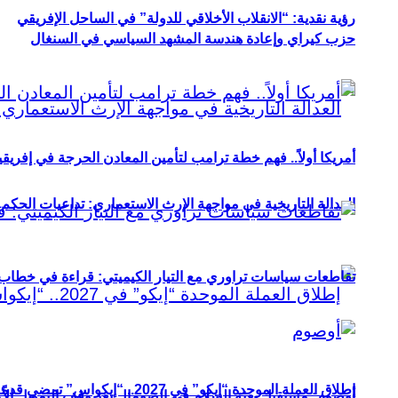
رؤية نقدية: “الانقلاب الأخلاقي للدولة” في الساحل الإفريقي
حزب كيراي وإعادة هندسة المشهد السياسي في السنغال
أمريكا أولاً.. فهم خطة ترامب لتأمين المعادن الحرجة في إفريقي
العدالة التاريخية في مواجهة الإرث الاستعماري: تداعيات الحكم ا
تقاطعات سياسات تراوري مع التيار الكيميتي: قراءة في خطاب و
إطلاق العملة الموحدة “إيكو” في 2027.. “إيكواس” تمضي قدمًا دون انتظار
أوصوم: مستقبل بعثة السلام في الصومال بعد وقف التمويل الأ