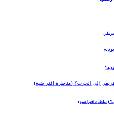
مريكي
دية؟
رب؟ (مناظرة افتراضية)