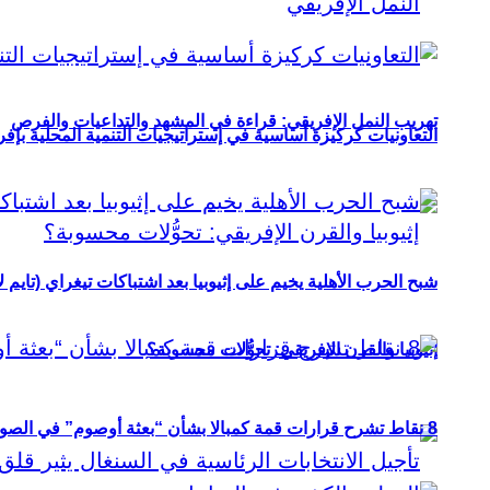
تهريب النمل الإفريقي: قراءة في المشهد والتداعيات والفرص
التعاونيات كركيزة أساسية في إستراتيجيات التنمية المحلية بإفري
شبح الحرب الأهلية يخيم على إثيوبيا بعد اشتباكات تيغراي (تايم ل
إثيوبيا والقرن الإفريقي: تحوُّلات محسوبة؟
8 نقاط تشرح قرارات قمة كمبالا بشأن “بعثة أوصوم” في الصومال؟