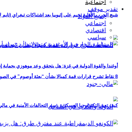
اجتماعية
تقدير موقف
شبح الحرب الأهلية يخيم على إثيوبيا بعد اشتباكات تيغراي (تايم ل
جميع المواد
اجتماعي
اقتصادي
سياسي
أوغندا والقوة الدولية في غزة: هل يتحقق وعد موهوزي بحماية إ
8 نقاط تشرح قرارات قمة كمبالا بشأن “بعثة أوصوم” في الصومال؟
كيف تعيد التكنولوجيا العسكرية رسم التحالفات الأمنية في مال