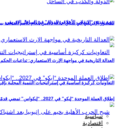
رؤية نقدية: “الانقلاب الأخلاقي للدولة” في الساحل الإفريقي
الحضور الإفريقي في سباق خلافة الأمين العام للأمم المتحدة ب
العدالة التاريخية في مواجهة الإرث الاستعماري: تداعيات الحكم ا
التعاونيات كركيزة أساسية في إستراتيجيات التنمية المحلية بإفري
إطلاق العملة الموحدة “إيكو” في 2027.. “إيكواس” تمضي قدمًا دون انتظار
سياسية
اقتصادية