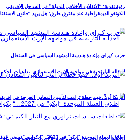
رؤية نقدية: “الانقلاب الأخلاقي للدولة” في الساحل الإفريقي
الكونغو الديمقراطية عند مفترق طرق: هل يزيد “قانون الاستفتاء” 
حزب كيراي وإعادة هندسة المشهد السياسي في السنغال
العدالة التاريخية في مواجهة الإرث الاستعماري: تداعيات الحكم ا
أمريكا أولاً.. فهم خطة ترامب لتأمين المعادن الحرجة في إفريقي
إطلاق العملة الموحدة “إيكو” في 2027.. “إيكواس” تمضي قدمًا دون انتظار
تقاطعات سياسات تراوري مع التيار الكيميتي: قراءة في خطاب و