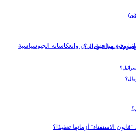
اين)
سرائيل؟
ي؟