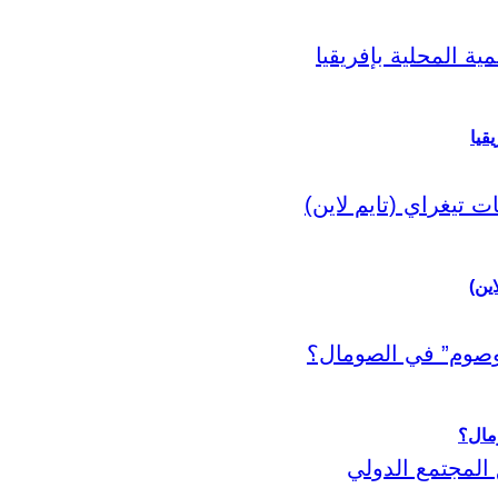
قيا
اين)