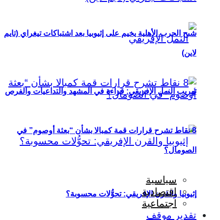
شبح الحرب الأهلية يخيم على إثيوبيا بعد اشتباكات تيغراي (تايم
لاين)
تهريب النمل الإفريقي: قراءة في المشهد والتداعيات والفرص
8 نقاط تشرح قرارات قمة كمبالا بشأن “بعثة أوصوم” في
الصومال؟
سياسية
اقتصادية
إثيوبيا والقرن الإفريقي: تحوُّلات محسوبة؟
اجتماعية
تقدير موقف