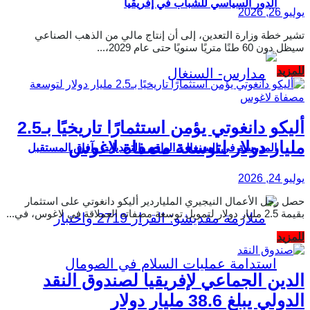
الدور السياسي للشباب في إفريقيا
يوليو 26, 2026
تشير خطة وزارة التعدين، إلى أن إنتاج مالي من الذهب الصناعي
سيظل دون 60 طنًا متريًا سنويًا حتى عام 2029،...
Details
للمزيد
أليكو دانغوتي يؤمن استثمارًا تاريخيًا بـ2.5
مليار دولار لتوسعة مصفاة لاغوس
المدرسة في السنغال: الواقع والتحديات وآفاق المستقبل
يوليو 24, 2026
حصل رجل الأعمال النيجيري الملياردير أليكو دانغوتي على استثمار
بقيمة 2.5 مليار دولار لتمويل توسعة مصفاته العملاقة في لاغوس، في...
Details
للمزيد
الدين الجماعي لإفريقيا لصندوق النقد
الدولي يبلغ 38.6 مليار دولار