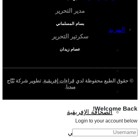
مدير التحرير
بسام المسلماني
المزيد
سكرتير التحرير
إفريقيا في المؤشرات
عصام زيدان
الحالة الدينية
© حقوق الطبع محفوظة لدي
قراءات إفريقية
. تطوير شركة
بُنّاج
ميديا
.
الملف الإفريقي
Welcome Back!
الصحافة الإفريقية
Login to your account below
المجتمع الإفريقي