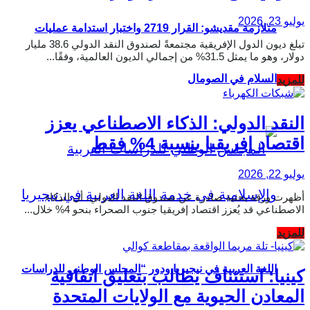
يوليو 23, 2026
متلازمة مقديشو: القرار 2719 واختبار استدامة عمليات
تبلغ ديون الدول الإفريقية مجتمعةً لصندوق النقد الدولي 38.6 مليار
دولار، وهو ما يمثل 31.5% من إجمالي الديون العالمية، وفقًا...
Details
السلام في الصومال
للمزيد
النقد الدولي: الذكاء الاصطناعي يعزز
اقتصاد إفريقيا بنسبة 4% فقط
يوليو 22, 2026
أظهرت ورقة بحثية صادرة عن صندوق النقد الدولي، أن الذكاء
الاصطناعي قد يُعزز اقتصاد إفريقيا جنوب الصحراء بنحو 4% خلال...
Details
للمزيد
اللغة العربية في نيجيريا ودور “المجلس الوطني للدراسات
كينيا: استئناف يطالب بتعليق اتفاقية
المعادن الحيوية مع الولايات المتحدة