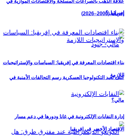
علاقة الذهب بالصراعات المسلحة والاقتصادات الموازية في
إسرائيل؟
إفريقيا (2000–2026)
بناء اقتصادات المعرفة في إفريقيا: السياسات والإستراتيجيات
اللازمة
كيف تعيد التكنولوجيا العسكرية رسم التحالفات الأمنية في
مالي؟
إدارة النفايات الإلكترونية في غانا ودورها في دعم مسار
الاقتصاد الأخضر في إفريقيا