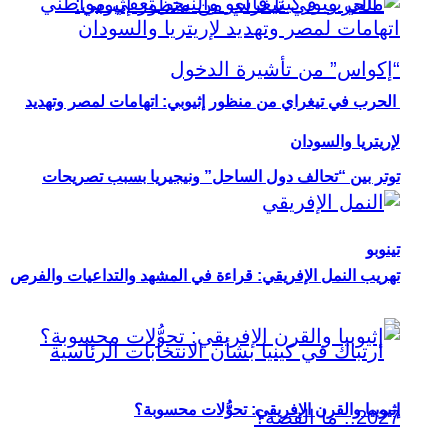
الحرب في تيغراي من منظور إثيوبي: اتهامات لمصر وتهديد
لإريتريا والسودان
توتر بين “تحالف دول الساحل” ونيجيريا بسبب تصريحات
تينوبو
تهريب النمل الإفريقي: قراءة في المشهد والتداعيات والفرص
إثيوبيا والقرن الإفريقي: تحوُّلات محسوبة؟