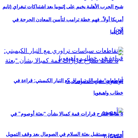
شبح الحرب الأهلية يخيم على إثيوبيا بعد اشتباكات تيغراي (تايم
أمريكا أولاً.. فهم خطة ترامب لتأمين المعادن الحرجة في
لاين)
إفريقيا
تقاطعات سياسات تراوري مع التيار الكيميتي: قراءة في
خطاب واهيغويا
8 نقاط تشرح قرارات قمة كمبالا بشأن “بعثة أوصوم” في
أوصوم: مستقبل بعثة السلام في الصومال بعد وقف التمويل
الصومال؟