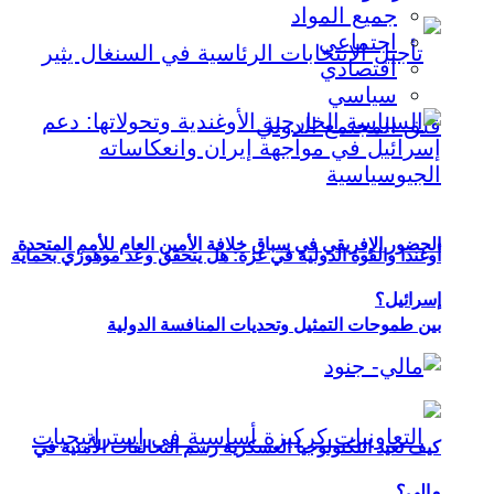
جميع المواد
اجتماعي
اقتصادي
سياسي
الحضور الإفريقي في سباق خلافة الأمين العام للأمم المتحدة
أوغندا والقوة الدولية في غزة: هل يتحقق وعد موهوزي بحماية
إسرائيل؟
بين طموحات التمثيل وتحديات المنافسة الدولية
كيف تعيد التكنولوجيا العسكرية رسم التحالفات الأمنية في
مالي؟