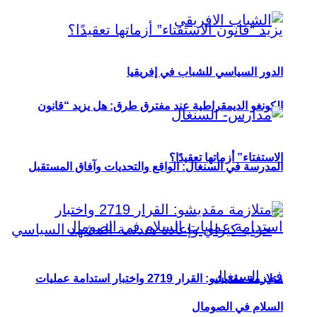
الدور السياسي للشباب في إفريقيا
الكونغو الديمقراطية عند مفترق طرق: هل يزيد “قانون
الاستفتاء” أزماتها تعقيدًا؟
المدرسة في السنغال: الواقع والتحديات وآفاق المستقبل
متلازمة مقديشو: القرار 2719 واختبار استدامة عمليات
السلام في الصومال