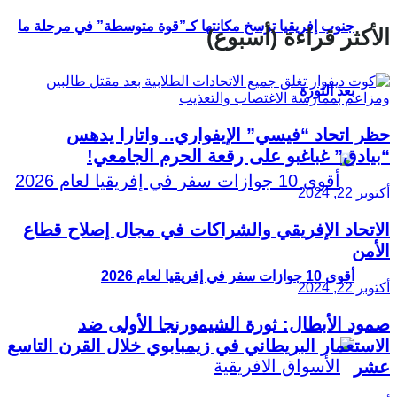
جنوب إفريقيا ترسخ مكانتها كـ”قوة متوسطة” في مرحلة ما
الأكثر قراءة (أسبوع)
بعد الثورة
حظر اتحاد “فيسي” الإيفواري.. واتارا يدهس
“بيادق” غباغبو على رقعة الحرم الجامعي!
أكتوبر 22, 2024
الاتحاد الإفريقي والشراكات في مجال إصلاح قطاع
الأمن
أقوى 10 جوازات سفر في إفريقيا لعام 2026
أكتوبر 22, 2024
صمود الأبطال: ثورة الشيمورنجا الأولى ضد
الاستعمار البريطاني في زيمبابوي خلال القرن التاسع
عشر