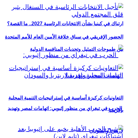
ارتباك في كينيا بشأن الانتخابات الرئاسية 2027.. ما القصة؟
الحضور الإفريقي في سباق خلافة الأمين العام للأمم المتحدة
بين طموحات التمثيل وتحديات المنافسة الدولية
التعاونيات كركيزة أساسية في إستراتيجيات التنمية المحلية
الحرب في تيغراي من منظور إثيوبي: اتهامات لمصر وتهديد
بإفريقيا
لإريتريا والسودان