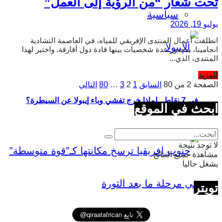
تحت شعار “من الرؤية إلى العمل”
سياسية
يوليو 19, 2026
انطلقت أعمال المنتدى الإفريقي للمياه، في العاصمة التشادية
انجامينا، بحضور عدة شخصيات بينها قادة دول أفارقة. واختير لهذا
المنتدى، الذي...
Details
للمزيد
الصفحة 2 من 80
السابق
1
2
3
…
80
التالي
في 7 نقاط.. لماذا خرج تفشي وباء إيبولا عن السيطرة؟
ابحث في الموقع
لا توجد نتيجة
مشاهدة جميع النتائج
يشغل حاليا
تويتر