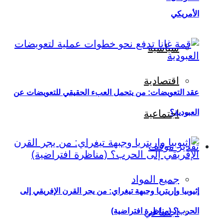
الأمريكي
سياسية
اقتصادية
عقد التعويضات: من يتحمل العبء الحقيقي للتعويضات عن
العبودية؟
اجتماعية
تقدير موقف
جميع المواد
إثيوبيا وإريتريا وجبهة تيغراي: من يجر القرن الإفريقي إلى
اجتماعي
الحرب؟ (مناظرة افتراضية)