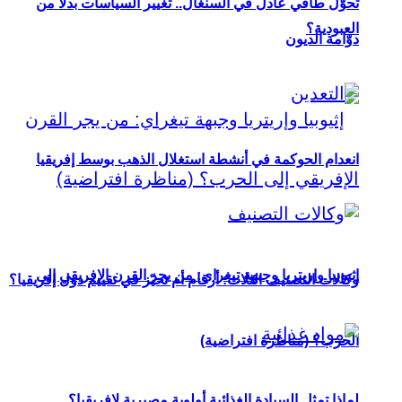
تحوُّل طاقي عادل في السنغال.. تغيير السياسات بدلاً من
العبودية؟
دوّامة الديون
انعدام الحوكمة في أنشطة استغلال الذهب بوسط إفريقيا
إثيوبيا وإريتريا وجبهة تيغراي: من يجر القرن الإفريقي إلى
وكالات التصنيف الثلاث: أرقام أم تحيّز في تقييم دول إفريقيا؟
الحرب؟ (مناظرة افتراضية)
لماذا تمثل السيادة الغذائية أولوية مصيرية لإفريقيا؟