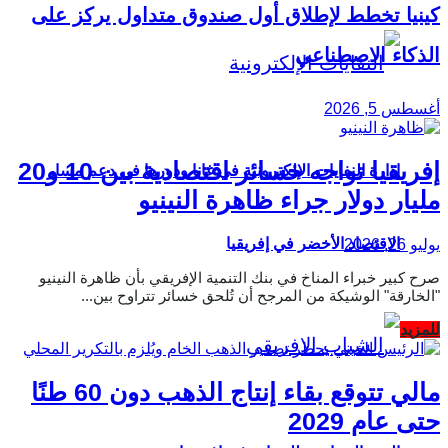
كينيا تخطط لإطلاق أول صندوق متداول يركز على
الذكاء الاصطناعي
أغسطس 5, 2026
إفريقيا تواجه خسائر اقتصادية بين 10 و20
إدارة النفايات الإلكترونية في غانا ودورها في دعم مسار
مليار دولار جراء ظاهرة النينيو
الاقتصاد الأخضر في إفريقيا
يوليو 26, 2026
صرح كبير خبراء المناخ في بنك التنمية الإفريقي بأن ظاهرة النينيو
"الخارقة" الوشيكة من المرجح أن تُلحق خسائر تتراوح بين...
Details
للمزيد
مالي تتوقع بقاء إنتاج الذهب دون 60 طنًا
حتى عام 2029