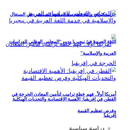
حزب كيراي وإعادة هندسة المشهد السياسي في السنغال
اللغة العربية في نيجيريا ودور “المجلس الوطني للدراسات
العربية والإسلامية”
أمريكا أولاً.. فهم خطة ترامب لتأمين المعادن الحرجة في
القطن في إفريقيا: الأهمية الاقتصادية والتحديات الهيكلية
وفرص تعظيم القيمة
إفريقيا
دراسة سياسية