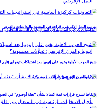
تهريب النمل الإفريقي: قراءة في المشهد والتداعيات والفرص
التعاونيات كركيزة أساسية في إستراتيجيات التنمية المحلية بإفري
شبح الحرب الأهلية يخيم على إثيوبيا بعد اشتباكات تيغراي (تايم ل
إثيوبيا والقرن الإفريقي: تحوُّلات محسوبة؟
8 نقاط تشرح قرارات قمة كمبالا بشأن “بعثة أوصوم” في الصومال؟