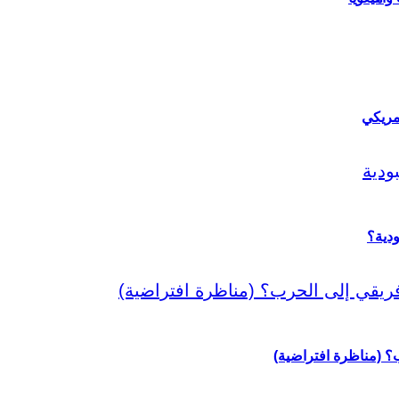
مريكي
دية؟
رب؟ (مناظرة افتراضية)