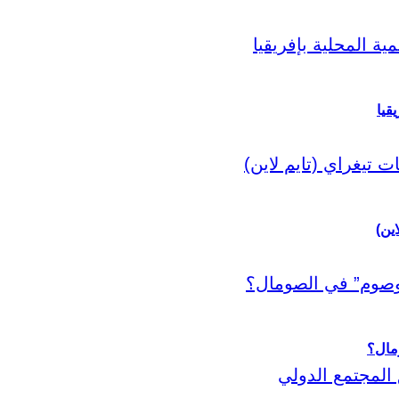
قيا
اين)