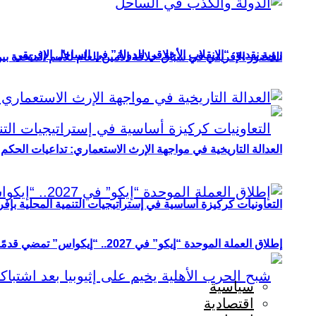
رؤية نقدية: “الانقلاب الأخلاقي للدولة” في الساحل الإفريقي
الحضور الإفريقي في سباق خلافة الأمين العام للأمم المتحدة ب
العدالة التاريخية في مواجهة الإرث الاستعماري: تداعيات الحكم ا
التعاونيات كركيزة أساسية في إستراتيجيات التنمية المحلية بإفري
إطلاق العملة الموحدة “إيكو” في 2027.. “إيكواس” تمضي قدمًا دون انتظار
سياسية
اقتصادية