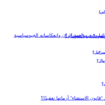
اين)
سرائيل؟
ي؟