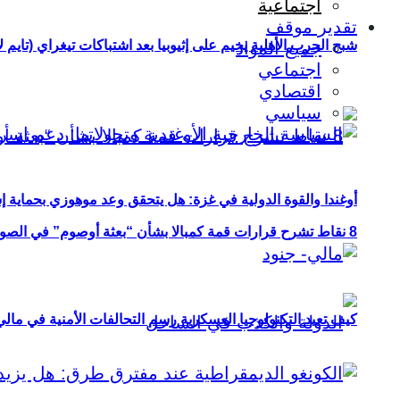
اجتماعية
تقدير موقف
شبح الحرب الأهلية يخيم على إثيوبيا بعد اشتباكات تيغراي (تايم ل
جميع المواد
اجتماعي
اقتصادي
سياسي
أوغندا والقوة الدولية في غزة: هل يتحقق وعد موهوزي بحماية إ
8 نقاط تشرح قرارات قمة كمبالا بشأن “بعثة أوصوم” في الصومال؟
كيف تعيد التكنولوجيا العسكرية رسم التحالفات الأمنية في مال