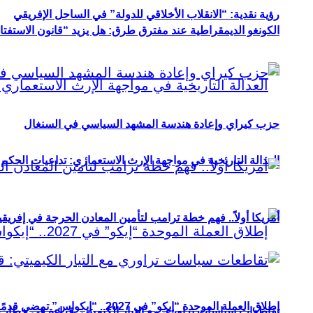
رؤية نقدية: “الانقلاب الأخلاقي للدولة” في الساحل الإفريقي
الكونغو الديمقراطية عند مفترق طرق: هل يزيد “قانون الاستفتاء” 
حزب كيراي وإعادة هندسة المشهد السياسي في السنغال
العدالة التاريخية في مواجهة الإرث الاستعماري: تداعيات الحكم ا
أمريكا أولاً.. فهم خطة ترامب لتأمين المعادن الحرجة في إفريقي
إطلاق العملة الموحدة “إيكو” في 2027.. “إيكواس” تمضي قدمًا دون انتظار
تقاطعات سياسات تراوري مع التيار الكيميتي: قراءة في خطاب و