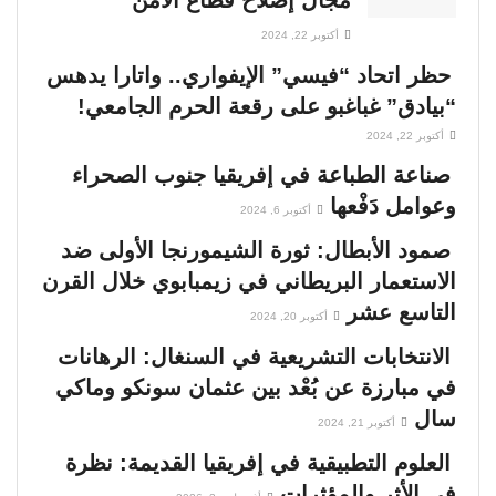
مجال إصلاح قطاع الأمن
أكتوبر 22, 2024
حظر اتحاد “فيسي” الإيفواري.. واتارا يدهس
“بيادق” غباغبو على رقعة الحرم الجامعي!
أكتوبر 22, 2024
صناعة الطباعة في إفريقيا جنوب الصحراء
وعوامل دَفْعها
أكتوبر 6, 2024
صمود الأبطال: ثورة الشيمورنجا الأولى ضد
الاستعمار البريطاني في زيمبابوي خلال القرن
التاسع عشر
أكتوبر 20, 2024
الانتخابات التشريعية في السنغال: الرهانات
في مبارزة عن بُعْد بين عثمان سونكو وماكي
سال
أكتوبر 21, 2024
العلوم التطبيقية في إفريقيا القديمة: نظرة
في الأثر والمؤثرات