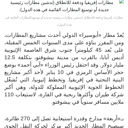
مطارات إفريقيا ودفعة للانطلاق (تدشين مطارات رئيسية جديدة أو توسيع المطارات القائمة في
هذه الدول).
يُعدّ مطار «أبوسيرا» الدولي أحدث مشاريع المطارات،
ومن المقرر بناؤه على مدى السنوات الخمس المقبلة،
على بُعد 45 كيلومتراً جنوب شرق العاصمة الإثيوبية
أديس أبابا، بالقرب من مدينة بيشوفتو، بتكلفة 12.5
مليار دولار. وقد احتفل رئيس الوزراء «آبي أحمد» بوضع
حجر الأساس الرمزي في 10 يناير لأحد أكبر مشاريع
البنية التحتية في إفريقيا. وتخطط إثيوبيا، التي تُشغّل
الخطوط الجوية الإثيوبية المملوكة للدولة، وهي أكبر
شركة طيران وأكثرها ربحية في القارة، لاستيعاب 110
ملايين مسافر سنوياً في بيشوفتو.
بـ«أربعة» مدارج وقدرة استيعابية تصل إلى 270 طائرة،
سيصبح المطار الجديد أكبر مركز لحركة النقل الجوي