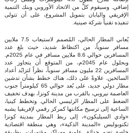
إضافي. وسيقوم كلٌّ من الاتحاد الأوروبي وبنك التنمية
الإفريقي واليابان بتمويل المشروع، على أن تتولى
تنفيذه تقنياً شركة صينية.
يُعاني المطار الحالي، المُصمم لاستيعاب 7.5 ملايين
مسافر سنوياً، من اكتظاظ شديد، حيث بلغ عدد
المسافرين حوالي 8.6 ملايين مسافر في عام 2025م.
وبحلول عام 2045م، من المتوقع أن يتجاوز عدد
المسافرين 22 مليون مسافر سنوياً، نظراً لتزايُد أعداد
السائحين. علاوةً على ذلك، هناك خطط بشأن تدشين
مطار دولي جديد، على بُعد حوالي 65 كيلومتراً جنوب
العاصمة نيروبي، بالقرب من مدينة كونزا، بهدف تخفيف
الضغط على المطار الرئيسي الحالي. وتخطط كينيا،
الساعية إلى ترسيخ مكانتها كمركز رقمي لإفريقيا يشبه
«وادي السيليكون»، إلى ربط المطار بمدينة كونزا
تكنوبوليس «المدينة الذكية»، وهي منطقة اقتصادية
خاصة تضم حدائق علمية ومراكز مؤتمرات، بطريقة