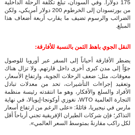
175 دولاراً. وفي السودان، تبلغ تكلفة الرحلة الداخلية
من بورتسودان إلى الخرطوم 200 دولار أمريكي، ولكن
الضرائب والرسوم تضيف ما يقارب أربعة أضعاف هذا
المبلغ.
النقل الجوي باهظ الثمن بالنسبة للأفارقة:
يضطر الأفارقة أحياناً إلى السفر عبر أوروبا للوصول
جوّاً إلى مدن كبرى أخرى داخل قارتهم. ولا تزال هناك
معوقات، مثل: ضعف الرحلات الجوية، وارتفاع الأسعار،
وتعقيد إجراءات التأشيرات، تحد من معدلات تبادل
الأفراد والسلع والأفكار، وهو ما انتقدته رئيسة منظمة
التجارة العالمية WTO، نغوزي أوكونجا-إيويالا، في نهاية
مارس في نيجيريا، قائلةً: «على الرغم من ارتفاع أسعار
التذاكر؛ فإن شركات الطيران الإفريقية تجني أرباحاً أقل
لكل راكب مقارنةً بمتوسط السعر ​​العالمي».