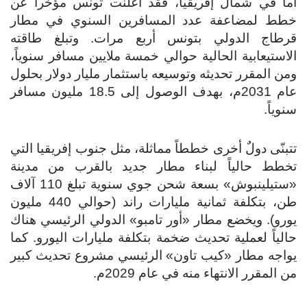
أما في شمال إفريقيا، فقد أعلنت تونس مؤخراً عن
خطط لمضاعفة عدد المسافرين السنوي في مطار
قرطاج الدولي بتونس أربع مرات. وتبلغ طاقته
الاستيعابية الحالية حوالي خمسة ملايين مسافر سنوياً،
ومن المقرر تحديثه وتوسيعه باستثمار مليار دولار بحلول
عام 2031م، بهدف الوصول إلى 18.5 مليون مسافر
سنوياً.
تتبنّى دولٌ أخرى خططاً مماثلة، مثل جنوب إفريقيا التي
تخطط حالياً لبناء مطار جديد بالقرب من مدينة
«ستيلينبوش» بسعة شحن جوي سنوية تبلغ 110 آلاف
طن، بتكلفة ثمانية مليارات راند (حوالي 440 مليون
يورو). ويخضع مطار «أور تامبو» الدولي الرئيسي هناك
حالياً لعملية تحديث ضخمة بتكلفة مليارات اليورو. كما
يواجه مطار «كيب تاون» الرئيسي مشروع تحديث كبير
من المقرر الانتهاء منه في عام 2029م.