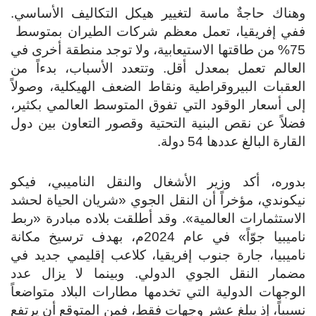
وهناك حاجةٌ ماسة لتغيير هيكل التكاليف الأساسي.
75% من طاقتها الاستيعابية، ولا توجد منطقة أخرى في
العالم تعمل بمعدل أقل. وتتعدد الأسباب، بدءاً من
العقبات البيروقراطية ونقاط الضعف الهيكلية، وصولاً
إلى أسعار الوقود التي تفوق المتوسط ​​العالمي بكثير،
فضلاً عن نقص البنية التحتية وقصور التعاون بين دول
القارة البالغ عددها 54 دولة.
بدوره، أكد وزير الأشغال والنقل الناميبي، فيكو
نيكوندي، مؤخراً أن النقل الجوي «شريان الحياة لحشد
الاستثمارات العالمية». وقد أطلقت بلاده مبادرة «ربط
ناميبيا جوّاً» في عام 2024م، بهدف ترسيخ مكانة
ناميبيا، جارة جنوب إفريقيا، كلاعب إقليمي جديد في
مضمار النقل الجوي الدولي. وبينما لا يزال عدد
الوجهات الدولية التي تخدمها مطارات البلاد متواضعاً
نسبياً، إذ يبلغ عشر وجهات فقط، فمن المتوقع أن يرتفع