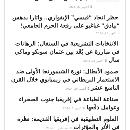
أكتوبر 22, 2024
حظر اتحاد “فيسي” الإيفواري.. واتارا يدهس
“بيادق” غباغبو على رقعة الحرم الجامعي!
أكتوبر 22, 2024
الانتخابات التشريعية في السنغال: الرهانات
في مبارزة عن بُعْد بين عثمان سونكو وماكي
سال
أكتوبر 21, 2024
صمود الأبطال: ثورة الشيمورنجا الأولى ضد
الاستعمار البريطاني في زيمبابوي خلال القرن
التاسع عشر
أكتوبر 20, 2024
صناعة الطباعة في إفريقيا جنوب الصحراء
وعوامل دَفْعها
أكتوبر 6, 2024
العلوم التطبيقية في إفريقيا القديمة: نظرة
في الأثر والمؤثرات
أغسطس 3, 2026