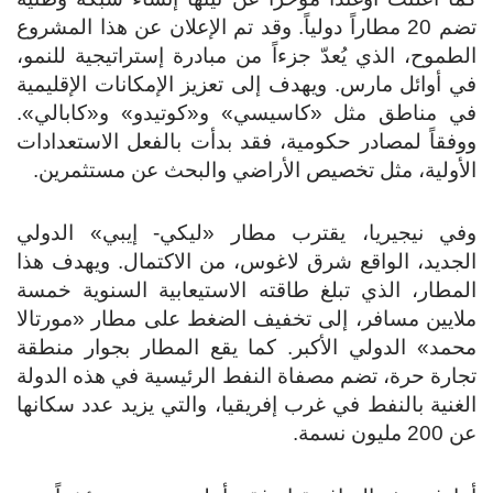
تضم 20 مطاراً دولياً. وقد تم الإعلان عن هذا المشروع
الطموح، الذي يُعدّ جزءاً من مبادرة إستراتيجية للنمو،
في أوائل مارس. ويهدف إلى تعزيز الإمكانات الإقليمية
في مناطق مثل «كاسيسي» و«كوتيدو» و«كابالي».
ووفقاً لمصادر حكومية، فقد بدأت بالفعل الاستعدادات
الأولية، مثل تخصيص الأراضي والبحث عن مستثمرين.
وفي نيجيريا، يقترب مطار «ليكي- إيبي» الدولي
الجديد، الواقع شرق لاغوس، من الاكتمال. ويهدف هذا
المطار، الذي تبلغ طاقته الاستيعابية السنوية خمسة
ملايين مسافر، إلى تخفيف الضغط على مطار «مورتالا
محمد» الدولي الأكبر. كما يقع المطار بجوار منطقة
تجارة حرة، تضم مصفاة النفط الرئيسية في هذه الدولة
الغنية بالنفط في غرب إفريقيا، والتي يزيد عدد سكانها
عن 200 مليون نسمة.