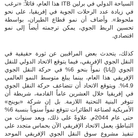
السياحة الدولي في برلين ITB هذا العام، قائلاً: «نرغب
في زيادة عدد الرحلات الجوية في إفريقيا، على نحو
ملحوظ». وأضاف أن نمو قطاع الطيران، بواسطة
تحسين الربط الجوي، يمكن ترجمته أيضاً إلى نمو
اقتصادي.
كذلك، يتحدث بعض المراقبين عن ثورة حقيقية في
النقل الجوي الإفريقي، فيما يتوقع الاتحاد الدولي للنقل
الجوي (إياتا) نمواً بنحو 6% في حركة النقل الجوي
الإفريقي هذا العام، بينما يبلغ متوسط ​​النمو العالمي
4.9%. ويتوقع الاتحاد أن تتضاعف حركة النقل الجوي
في إفريقيا خلال العشرين عاماً القادمة، شريطة أن
تتوفر البنية التحتية اللازمة. بل إن شركة «بوينج»
الأمريكية لصناعة الطائرات تتوقع نمواً سنوياً بنسبة 6%
حتى عام 2044م. علاوةً على ذلك، وبعد سنوات من
التباطؤ، يعمل الاتحاد الإفريقي الآن بحماس متجدد على
تنفيذ مشروع سوق النقل الجوي الإفريقي الموحد