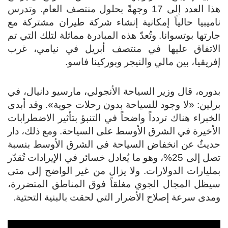
هذا العدد إلى 17 وجهةً بحلول منتصف العام. وتدرس
ناميبيا حالياً إمكانية إنشاء شركة طيران مشتركة مع
جارتها بوتسوانا. وتُعدّ هذه المبادرة مماثلة لتلك التي تم
الاتفاق عليها في منتصف أبريل في نيامي، غرب
إفريقيا، بين مالي والنيجر وبوركينا فاسو.
بدوره، قال وزير السياحة الأنجولي، مارسيو دانيال، في
برلين: «لا وجود للسياحة بدون رحلات جوية». وقد أبدى
الخبراء هناك تردداً واضحاً في التنبؤ بتأثير الاضطرابات
الأخيرة في الشرق الأوسط على السياحة. ومع ذلك، دار
حديثٌ عن انخفاض السياحة في الشرق الأوسط بنسبة
تصل إلى 25%، وهو ما يُعادل خسائر في الإيرادات تُقدّر
بمليارات الدولارات. ولا يزال من غير الواضح إلى متى
سيظل المجال الجوي مغلقاً فوق المناطق المتضررة،
ومدى سرعة إصلاح الأضرار التي لحقت بالبنية التحتية.