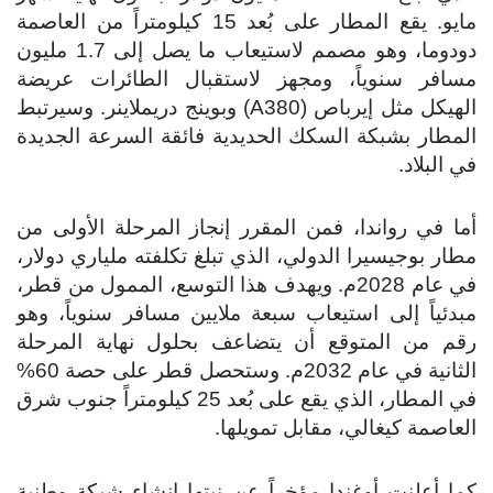
مايو. يقع المطار على بُعد 15 كيلومتراً من العاصمة
دودوما، وهو مصمم لاستيعاب ما يصل إلى 1.7 مليون
مسافر سنوياً، ومجهز لاستقبال الطائرات عريضة
الهيكل مثل إيرباص (A380) وبوينج دريملاينر. وسيرتبط
المطار بشبكة السكك الحديدية فائقة السرعة الجديدة
في البلاد.
أما في رواندا، فمن المقرر إنجاز المرحلة الأولى من
مطار بوجيسيرا الدولي، الذي تبلغ تكلفته ملياري دولار،
في عام 2028م. ويهدف هذا التوسع، الممول من قطر،
مبدئياً إلى استيعاب سبعة ملايين مسافر سنوياً، وهو
رقم من المتوقع أن يتضاعف بحلول نهاية المرحلة
الثانية في عام 2032م. وستحصل قطر على حصة 60%
في المطار، الذي يقع على بُعد 25 كيلومتراً جنوب شرق
العاصمة كيغالي، مقابل تمويلها.
كما أعلنت أوغندا مؤخراً عن نيتها إنشاء شبكة وطنية