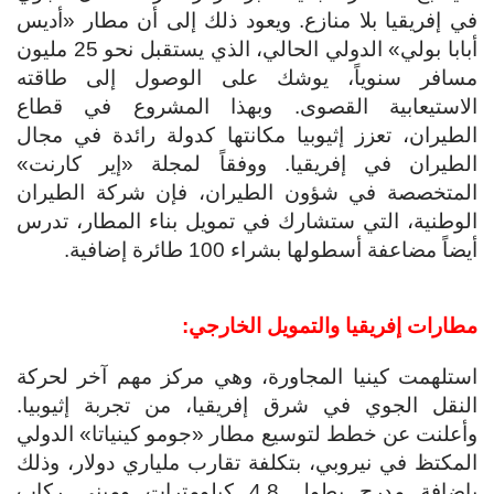
في إفريقيا بلا منازع. ويعود ذلك إلى أن مطار «أديس
أبابا بولي» الدولي الحالي، الذي يستقبل نحو 25 مليون
مسافر سنوياً، يوشك على الوصول إلى طاقته
الاستيعابية القصوى. وبهذا المشروع في قطاع
الطيران، تعزز إثيوبيا مكانتها كدولة رائدة في مجال
الطيران في إفريقيا. ووفقاً لمجلة «إير كارنت»
المتخصصة في شؤون الطيران، فإن شركة الطيران
الوطنية، التي ستشارك في تمويل بناء المطار، تدرس
أيضاً مضاعفة أسطولها بشراء 100 طائرة إضافية.
مطارات إفريقيا والتمويل الخارجي:
استلهمت كينيا المجاورة، وهي مركز مهم آخر لحركة
النقل الجوي في شرق إفريقيا، من تجربة إثيوبيا.
وأعلنت عن خطط لتوسيع مطار «جومو كينياتا» الدولي
المكتظ في نيروبي، بتكلفة تقارب ملياري دولار، وذلك
بإضافة مدرج بطول 4.8 كيلومترات ومبنى ركاب