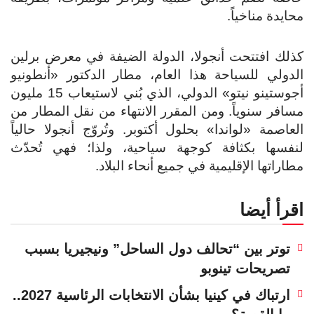
محايدة مناخياً.
كذلك افتتحت أنجولا، الدولة الضيفة في معرض برلين
الدولي للسياحة هذا العام، مطار الدكتور «أنطونيو
أجوستينو نيتو» الدولي، الذي بُني لاستيعاب 15 مليون
مسافر سنوياً. ومن المقرر الانتهاء من نقل المطار من
العاصمة «لواندا» بحلول أكتوبر. وتُروّج أنجولا حالياً
لنفسها بكثافة كوجهة سياحية، ولذا؛ فهي تُحدّث
مطاراتها الإقليمية في جميع أنحاء البلاد.
اقرأ أيضا
توتر بين “تحالف دول الساحل” ونيجيريا بسبب
تصريحات تينوبو
ارتباك في كينيا بشأن الانتخابات الرئاسية 2027..