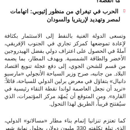
ما القصة؟
الحرب في تيغراي من منظور إثيوبي: اتهامات
لمصر وتهديد لإريتريا والسودان
وتسعى الدولة الغنية بالنفط إلى الاستثمار بكثافة
لإعادة تموضعها كمركز تجاري في الجنوب الإفريقي،
آملةً في الحصول على اعتراف دولي بفضل الهيدروجين
الأخضر والطاقة الشمسية. ويهدف المطار، بما يضمه
من قسم للشحن الجوي، إلى دفع عجلة تنويع اقتصاد
البلاد. من جانبه، صرح وزير السياحة الأنجولي «مارسيو
دانيال» بتفاؤل في معرض برلين الدولي للسياحة، قائلاً:
«نريد أن نجعل العاصمة لواندا نقطة التقاء رئيسية في
القارة». ومن المتوقع أن يُمهّد مركز المؤتمرات، الذي
سيُفتتح قريباً، الطريق لهذا التحول.
كما تعتزم تنزانيا إتمام بناء مطار «مسالاتو» الدولي،
الذي تبلغ تكلفته 330 مليون دولار، بحلول نهاية شهر