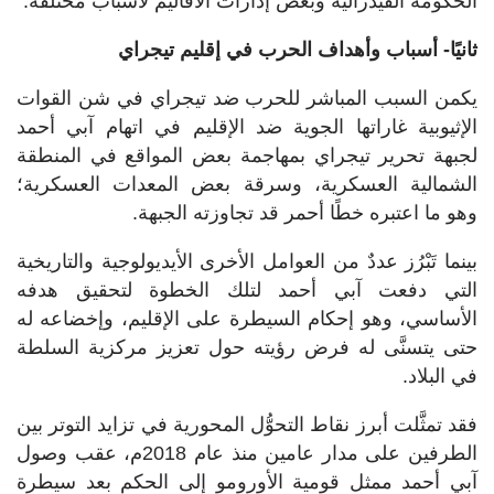
الحكومة الفيدرالية وبعض إدارات الأقاليم لأسباب مختلفة.
ثانيًا- أسباب وأهداف الحرب في إقليم تيجراي
يكمن السبب المباشر للحرب ضد تيجراي في شن القوات
الإثيوبية غاراتها الجوية ضد الإقليم في اتهام آبي أحمد
لجبهة تحرير تيجراي بمهاجمة بعض المواقع في المنطقة
الشمالية العسكرية، وسرقة بعض المعدات العسكرية؛
وهو ما اعتبره خطًا أحمر قد تجاوزته الجبهة.
بينما تَبْرُز عددٌ من العوامل الأخرى الأيديولوجية والتاريخية
التي دفعت آبي أحمد لتلك الخطوة لتحقيق هدفه
الأساسي، وهو إحكام السيطرة على الإقليم، وإخضاعه له
حتى يتسنَّى له فرض رؤيته حول تعزيز مركزية السلطة
في البلاد.
فقد تمثَّلت أبرز نقاط التحوُّل المحورية في تزايد التوتر بين
الطرفين على مدار عامين منذ عام 2018م، عقب وصول
آبي أحمد ممثل قومية الأورومو إلى الحكم بعد سيطرة