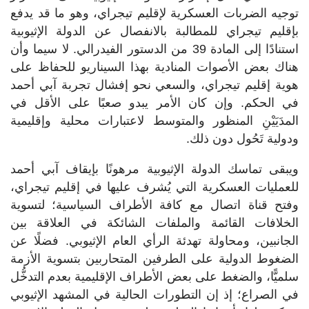
توجيه الضربات العسكرية لإقليم تيجراي، وهو ما قد يدفع
بإقليم تيجراي للمطالبة بالانفصال عن الدولة الإثيوبية
استنادًا إلى المادة 39 من الدستور الفيدرالي. لا سيما وأن
هناك بعض الأصوات المنادية بهذا السيناريو للحفاظ على
هوية إقليم تيجراي، والسعي نحو إفشال تجربة آبي أحمد
في الحكم. وإن كان الأمر يبدو صعبًا على الأقل في
المدَيَيْنِ المنظور والمتوسط لاعتبارات محلية وإقليمية
ودولية تَحُول دون ذلك.
ويبقى تماسك الدولة الإثيوبية مرهونًا بإيقاف آبي أحمد
للعمليات العسكرية التي يُشرف عليها في إقليم تيجراي،
وفتح قناة اتصال مع كافة الأطراف السياسية؛ لتسوية
الخلافات القائمة والملفات الشائكة في العلاقة بين
الجانبين، ومحاولة تهدئة الرأي العام الإثيوبي. فضلًا عن
الضغوط الدولية على الطرفين المتحاربين بتسوية الأزمة
سلميًّا، والضغط على بعض الأطراف الإقليمية بعدم التدخُّل
في الصراع؛ إذ إن التطورات الحالية في المشهد الإثيوبي