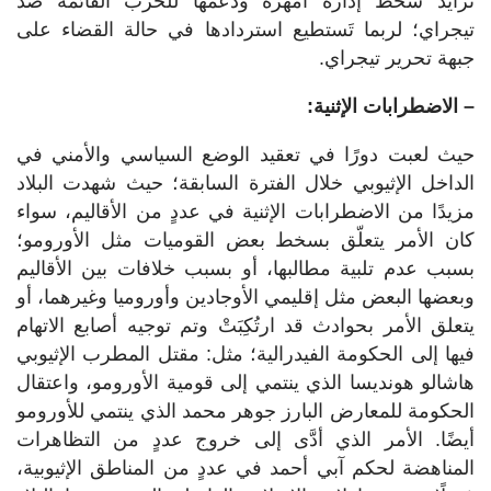
تزايد سخط إدارة أمهرة ودعمها للحرب القائمة ضد
تيجراي؛ لربما تَستطيع استردادها في حالة القضاء على
جبهة تحرير تيجراي.
– الاضطرابات الإثنية:
حيث لعبت دورًا في تعقيد الوضع السياسي والأمني في
الداخل الإثيوبي خلال الفترة السابقة؛ حيث شهدت البلاد
مزيدًا من الاضطرابات الإثنية في عددٍ من الأقاليم، سواء
كان الأمر يتعلّق بسخط بعض القوميات مثل الأورومو؛
بسبب عدم تلبية مطالبها، أو بسبب خلافات بين الأقاليم
وبعضها البعض مثل إقليمي الأوجادين وأوروميا وغيرهما، أو
يتعلق الأمر بحوادث قد ارتُكِبَتْ وتم توجيه أصابع الاتهام
فيها إلى الحكومة الفيدرالية؛ مثل: مقتل المطرب الإثيوبي
هاشالو هونديسا الذي ينتمي إلى قومية الأورومو، واعتقال
الحكومة للمعارض البارز جوهر محمد الذي ينتمي للأورومو
أيضًا. الأمر الذي أدَّى إلى خروج عددٍ من التظاهرات
المناهضة لحكم آبي أحمد في عددٍ من المناطق الإثيوبية،