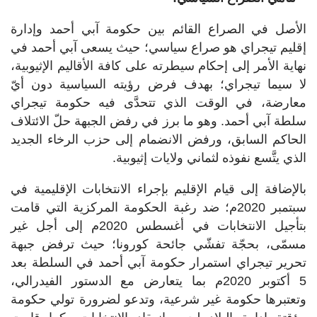
الأصل في الصراع القائم بين حكومة آبي أحمد وإدارة
إقليم تيجراي هو صراع سياسي؛ حيث يسعى آبي أحمد في
نهاية الأمر إلى إحكام سيطرته على كافة الأقاليم الإثيوبية،
لا سيما تيجراي؛ بهدف فرض رؤيته السياسية دون أيّ
معارضة، في الوقت الذي تتحدَّى فيه حكومة تيجراي
سلطة آبي أحمد. وهو ما برز في رفض الجبهة حلّ الائتلاف
الحاكم السابق، ورفض الانضمام إلى حزب الرخاء الجديد
الذي يتَّسع نفوذه لثماني ولايات إثيوبية.
بالإضافة إلى قيام الإقليم بإجراء الانتخابات الإقليمية في
سبتمبر 2020م؛ ضد رغبة الحكومة المركزية التي قامت
بتأجيل الانتخابات في أغسطس 2020م إلى أجل غير
مسمّى، بحجّة تفشّي جائحة كورونا؛ حيث ترفض جبهة
تحرير تيجراي استمرار حكومة آبي أحمد في السلطة بعد
5 أكتوبر 2020م بما يتعارض مع الدستور الفيدرالي،
وتعتبرها حكومة غير شرعية، وتدعو لضرورة تولي حكومة