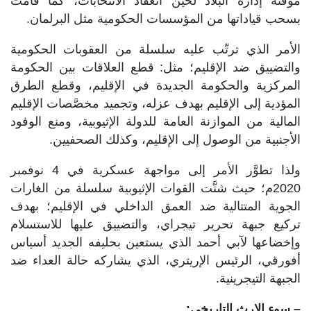
مؤقتة إدارة البلاد لحين انعقاد الانتخابات، كما قامت
بسحب قياداتها من المؤسسات الحكومية مثل البرلمان.
الأمر الذي ترتّب عليه سلسلة من العقوبات الحكومية
والتضييق ضد الإقليم؛ مثل: قطع العلاقات بين الحكومة
المركزية والحكومة الجديدة في الإقليم، وقطع الطرق
المؤدية إلى الإقليم بهدف عزله، وتجميد مخصَّصات الإقليم
المالية من الموازنة العامة للدولة الإثيوبية، ومنع الوفود
الأجنبية من الوصول إلى الإقليم، وكذلك الصحفيين.
ولذا تطوَّر الأمر إلى مواجهة عسكرية في 4 نوفمبر
2020م؛ حيث شنَّت القوات الإثيوبية سلسلة من الغارات
الجوية المتتالية ضد العمق الداخلي في الإقليم؛ بهدف
تركيع جبهة تحرير تيجراي، والتضييق عليها للاستسلام
وإخضاعها لآبي أحمد الذي يستعين بحليفه الجديد أسياس
أفورقي، الرئيس الإريتري، الذي يشاركه حالة العداء ضد
الجبهة التيجرينية.
– سوء الإرث التاريخي: