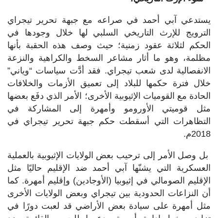
يستدعي آبي أحمد في صراعه مع جبهة تحرير تيجراي
الترويج للإرث التاريخي السلبي لها خلال وجودها في
الحكم لثلاثة عقود زمنية؛ حيث وصف هذه الحقبة بأنها
مظلمة، وهو ما أثار مشاعر السخط والكراهية والنزعة
الانفصالية لدى شعب تيجراي. فقد أدَّت سياسات “وياني”
خلال فترة حكمها للبلاد إلى تعميق الأزمات والخلافات
الحادة مع القوميات الإثيوبية الأخرى؛ الأمر الذي دفَع بعضها
مثل قوميتي الأورومو وأمهرة إلى المشاركة في
التظاهرات التي أسقطت حكم جبهة تحرير تيجراي في
2018م.
بل وصل الأمر إلى ترحيب بعض الولايات الإثيوبية بالعملية
العسكرية التي يشنّها آبي أحمد ضد الإقليم حاليًا مثل
الإقليم الصومالي في إثيوبيا (الأوجادين) وإقليم أمهرة. كما
أن النزاعات الحدودية بين تيجراي وبعض الولايات الأخرى
مثل أمهرة على سيادة بعض الأراضي قد لعبت دورًا في