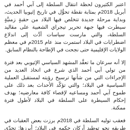
اعتبر الكثيرون لحظة انتقال السلطة إلى آبي أحمد في
أبريل 2018م بمثابة نقطة تحوُّل في تاريخ إثيوبيا الحديث،
وبداية مرحلة جديدة تتخلص فيها البلاد من حقبةٍ زمنيَّةٍ
سيطرت فيها جبهة تحرير تيجراي الشعبية على مقاليد
السلطة، والتي مارست سياسات أدَّت إلى اندلاع
اضطرابات في البلاد استمرت منذ عام 2015م في معظم
الولايات الإقليمية حتى نجحت في الإطاحة بالنظام السابق.
إلا أنه سرعان ما تعقَّد المشهد السياسي الإثيوبي بعد فترة
من تولي آبي أحمد الذي شرع في اتخاذ العديد من
الإجراءات التي من شأنها ترسيخ رؤيته لمستقبل العملية
السياسية في البلاد؛ والتي تؤكّد الأحداث بعد ذلك على
طموح آبي أحمد ومساعيه لإقصاء كافة معارضيه؛ بهدف
إحكام السيطرة على السلطة في البلاد لأطول فترة
ممكنة.
فعقب توليه السلطة في 2018م برزت بعض العقبات في
طريقه نحو توطيد أركان حكمه في البلاد؛ أبرزها: تحدّي