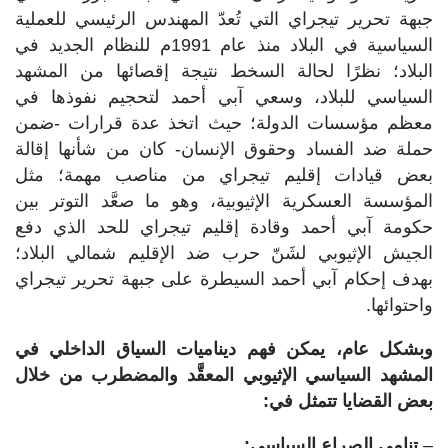
جبهة تحرير تيجراي التي تُعدّ المهندس الرئيسي للعملية
السياسية في البلاد منذ عام 1991م للنظام الجديد في
البلاد؛ نظرًا لحالة السخط نتيجة إقصائها من المشهد
السياسي للبلاد، وسعي آبي أحمد لتحجيم نفوذها في
معظم مؤسسات الدولة؛ حيث اتخذ عدة قرارات -ضمن
حملة ضد الفساد وحقوق الإنسان- كان من شأنها إقالة
بعض قيادات إقليم تيجراي من مناصب مهمة؛ مثل
المؤسسة العسكرية الإثيوبية، وهو ما صعَّد التوتر بين
حكومة آبي أحمد وقادة إقليم تيجراي للحد الذي دفع
الجيش الإثيوبي لشَنّ حرب ضد الإقليم شمالي البلاد؛
بهدف إحكام آبي أحمد السيطرة على جبهة تحرير تيجراي
واحتوائها.
وبشكل عام، يمكن فهم ديناميات السياق الداخلي في
المشهد السياسي الإثيوبي المعقَّد والمضطرب من خلال
بعض القضايا تتمثل في:
–
تنامي الصراع السياسي: