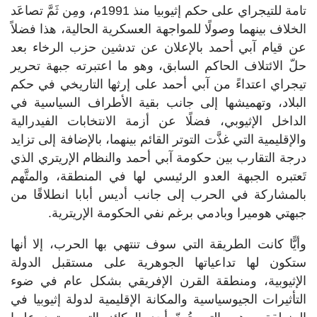
تامة للتيجراي على حكم إثيوبيا منذ 1991م، ومِن ثَمَّ تصاعَد
الخلاف بينهما وصولًا للمواجهة العسكرية الحالية، هذا فضلاً
عن قيام آبي أحمد بالإعلان عن تدشين حزب الرخاء بعد
حلّ الائتلاف الحاكم السابق، وهو ما اعتبرته جبهة تحرير
تيجراي اعتداءً من آبي أحمد على إرثها التاريخي في حكم
البلاد، وتهميشها إلى جانب بقية الأطراف السياسية في
الداخل الإثيوبي، فضلًا عن أزمة الانتخابات الفيدرالية
والإقليمية التي غذَّت التوتر القائم بينهما، بالإضافة إلى تزايد
درجة التقارب بين حكومة آبي أحمد والنظام الإريتري الذي
تَعتبره الجبهة العدو الرئيسي لها في المنطقة، والمتَّهم
بالمشاركة في الحرب إلى جانب أديس أبابا انطلاقًا من
جبهتي هوميرا وبادمي برغم نفي الحكومة الإريترية.
وأيًّا كانت الطريقة التي سوف تنتهي بها الحرب، إلا أنها
ستكون لها تداعياتها الجوهرية على مستقبل الدولة
الإثيوبية، ومنطقة القرن الإفريقي بشكل عام في ضوء
التأثيرات الجيوسياسية والمكانة الإقليمية لدولة إثيوبيا في