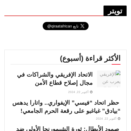
تويتر
الأكثر قراءة (أسبوع)
الاتحاد الإفريقي والشراكات في
مجال إصلاح قطاع الأمن
أكتوبر 22, 2024
حظر اتحاد “فيسي” الإيفواري.. واتارا يدهس
“بيادق” غباغبو على رقعة الحرم الجامعي!
أكتوبر 22, 2024
صمود الأبطال: ثورة الشيمورنجا الأولى ضد