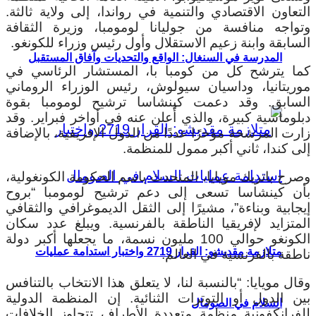
التعاون الاقتصادي والتنمية في رواندا، إلى ولاية ثالثة.
وتواجه منافسة من جوليانا لومومبا، وزيرة الثقافة
السابقة وابنة زعيم الاستقلال وأول رئيس وزراء للكونغو.
المدرسة في السنغال: الواقع والتحديات وآفاق المستقبل
كما يترشح كل من كومبا با، المستشار الرئاسي في
موريتانيا، وداسيان سيولوش، رئيس الوزراء الروماني
السابق.
وقد دعمت كينشاسا ترشيح لومومبا بقوة
دبلوماسية كبيرة، والذي أُعلن عنه في أواخر فبراير. وقد
زارت المرشحة مؤخرًا عددًا من الدول الإفريقية، بالإضافة
إلى كندا، ثاني أكبر ممول للمنظمة.
وصرح باتريك مويايا، المتحدث باسم الحكومة الكونغولية،
بأن كينشاسا تسعى إلى دعم ترشيح لومومبا “بروح
إيجابية وبناءة”، مشيرًا إلى الثقل الديموغرافي والثقافي
المتزايد لإفريقيا الناطقة بالفرنسية. ويبلغ عدد سكان
الكونغو حوالي 100 مليون نسمة، ما يجعلها أكبر دولة
متلازمة مقديشو: القرار 2719 واختبار استدامة عمليات
ناطقة بالفرنسية في العالم.
وقال مويايا: “بالنسبة لنا، لا يتعلق هذا الانتخاب بالتنافس
بين الدول أو التوترات الثنائية. إن المنظمة الدولية
السلام في الصومال
للفرانكفونية منظمة متعددة الأطراف تتجاوز الخلافات