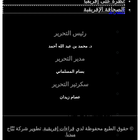
نظرة على إفريقيا
الصحافة الإفريقية
المزيد
إفريقيا في المؤشرات
رئيس التحرير
د. محمد بن عبد الله أحمد
الحالة الدينية
مدير التحرير
بسام المسلماني
الملف الإفريقي
سكرتير التحرير
الصحافة الإفريقية
عصام زيدان
المجتمع الإفريقي
© حقوق الطبع محفوظة لدي
قراءات إفريقية
. تطوير شركة
بُنّاج
ثقافة وأدب
ميديا
.