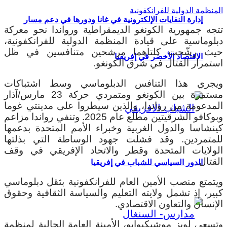
المنظمة الدولية للفرانكفونية
إدارة النفايات الإلكترونية في غانا ودورها في دعم مسار
تتجه جمهورية الكونغو الديمقراطية ورواندا نحو معركة
دبلوماسية على قيادة المنظمة الدولية للفرانكفونية،
حيث رشّحت كلتاهما مرشحين متنافسين في ظل
الاقتصاد الأخضر في إفريقيا
استمرار القتال في شرق الكونغو.
ويجري هذا التنافس الدبلوماسي وسط اشتباكات
مستمرة بين الكونغو ومتمردي حركة 23 مارس/آذار
المدعومة من رواندا، والذين سيطروا على مدينتي غوما
وبوكافو الشرقيتين مطلع عام 2025. وتنفي رواندا مزاعم
كينشاسا والدول الغربية وخبراء الأمم المتحدة بدعمها
للمتمردين. وقد فشلت جهود الوساطة التي بذلتها
الولايات المتحدة وقطر والاتحاد الإفريقي في وقف
القتال.
الدور السياسي للشباب في إفريقيا
ويتمتع منصب الأمين العام للفرانكفونية بثقل دبلوماسي
كبير، إذ تشمل ولايته التعليم والسياسة الثقافية وحقوق
الإنسان والتعاون الاقتصادي.
وتسعى لويز موشيكيوابو، الأمينة العامة الحالية لمنظمة