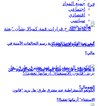
جميع المواد
لاين)
اجتماعي
اقتصادي
سياسي
كيف تعيد التكنولوجيا العسكرية رسم التحالفات الأمنية في
مالي؟
8 نقاط تشرح قرارات قمة كمبالا بشأن “بعثة أوصوم” في
الصومال؟
الكونغو الديمقراطية عند مفترق طرق: هل يزيد “قانون
الاستفتاء” أزماتها تعقيدًا؟