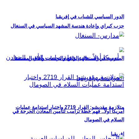
الدور السياسي للشباب في إفريقيا
حزب كيراي وإعادة هندسة المشهد السياسي في السنغال
المدرسة في السنغال: الواقع والتحديات وآفاق المستقبل
متلازمة مقديشو: القرار 2719 واختبار استدامة عمليات
أمريكا أولاً.. فهم خطة ترامب لتأمين المعادن الحرجة في
السلام في الصومال
إفريقيا