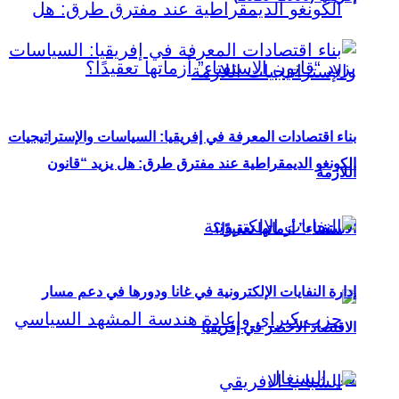
بناء اقتصادات المعرفة في إفريقيا: السياسات والإستراتيجيات
الكونغو الديمقراطية عند مفترق طرق: هل يزيد “قانون
اللازمة
الاستفتاء” أزماتها تعقيدًا؟
إدارة النفايات الإلكترونية في غانا ودورها في دعم مسار
الاقتصاد الأخضر في إفريقيا