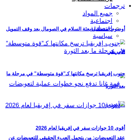
ترجمات
جميع المواد
اجتماعية
اقتصادية
أوصوم: مستقبل بعثة السلام في الصومال بعد وقف التمويل
سياسية
الأمريكي
جنوب إفريقيا ترسخ مكانتها كـ”قوة متوسطة” في مرحلة ما
بعد الثورة
أقوى 10 جوازات سفر في إفريقيا لعام 2026
عقد التعويضات: من يتحمل العبء الحقيقي للتعويضات عن