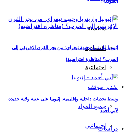
العبودية؟
سياسية
اقتصادية
إثيوبيا وإريتريا وجبهة تيغراي: من يجر القرن الإفريقي إلى
الحرب؟ (مناظرة افتراضية)
اجتماعية
تقدير موقف
وسط تحديات داخلية وإقليمية: إثيوبيا على عتبة ولاية جديدة
جميع المواد
لآبي أحمد
اجتماعي
دراسات