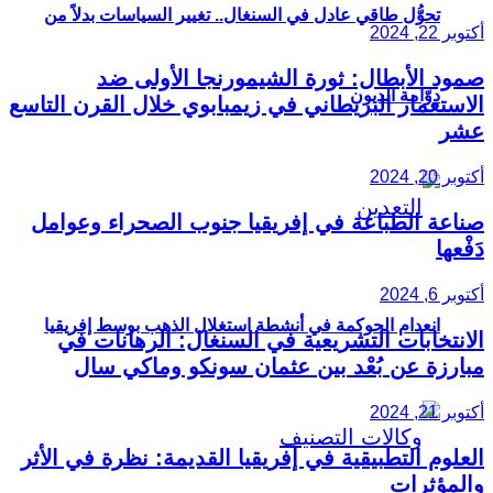
تحوُّل طاقي عادل في السنغال.. تغيير السياسات بدلاً من
أكتوبر 22, 2024
صمود الأبطال: ثورة الشيمورنجا الأولى ضد
دوّامة الديون
الاستعمار البريطاني في زيمبابوي خلال القرن التاسع
عشر
أكتوبر 20, 2024
صناعة الطباعة في إفريقيا جنوب الصحراء وعوامل
دَفْعها
أكتوبر 6, 2024
انعدام الحوكمة في أنشطة استغلال الذهب بوسط إفريقيا
الانتخابات التشريعية في السنغال: الرهانات في
مبارزة عن بُعْد بين عثمان سونكو وماكي سال
أكتوبر 21, 2024
العلوم التطبيقية في إفريقيا القديمة: نظرة في الأثر
والمؤثرات