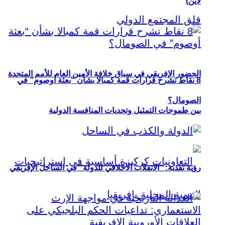
لاين)
الحضور الإفريقي في سباق خلافة الأمين العام للأمم المتحدة
8 نقاط تشرح قرارات قمة كمبالا بشأن “بعثة أوصوم” في
الصومال؟
بين طموحات التمثيل وتحديات المنافسة الدولية
رؤية نقدية: “الانقلاب الأخلاقي للدولة” في الساحل الإفريقي