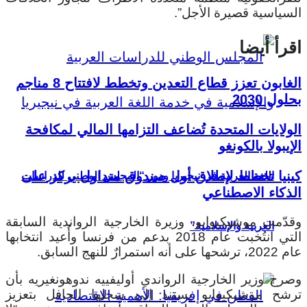
السياسية قصيرة الأجل”.
اقرأ أيضا
الغابون تعزز قطاع التعدين وتخطط لافتتاح 8 مناجم
بحلول 2030
الولايات المتحدة تُضاعف التزامها المالي لمكافحة
الإيبولا بالكونغو
كينيا تخطط لإطلاق أول صندوق متداول يركز على
اللغة العربية في نيجيريا ودور “المجلس الوطني للدراسات
الذكاء الاصطناعي
وقدّمت موشيكيوابو، وزيرة الخارجية الرواندية السابقة
العربية والإسلامية”
التي انتُخبت عام 2018 بدعم من فرنسا وأُعيد انتخابها
عام 2022، ترشحها على أنه استمرارٌ للنهج السابق.
وصرح وزير الخارجية الرواندي أوليفييه ندوهونغيريه بأن
ترشح موشيكيوابو يستند إلى سجلها الحافل بتعزيز