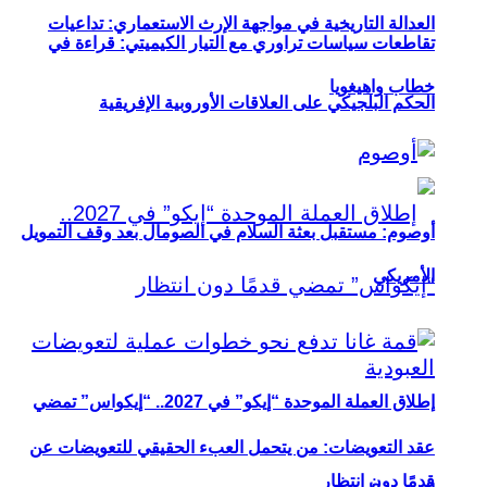
العدالة التاريخية في مواجهة الإرث الاستعماري: تداعيات
تقاطعات سياسات تراوري مع التيار الكيميتي: قراءة في
خطاب واهيغويا
الحكم البلجيكي على العلاقات الأوروبية الإفريقية
أوصوم: مستقبل بعثة السلام في الصومال بعد وقف التمويل
الأمريكي
إطلاق العملة الموحدة “إيكو” في 2027.. “إيكواس” تمضي
عقد التعويضات: من يتحمل العبء الحقيقي للتعويضات عن
قدمًا دون انتظار