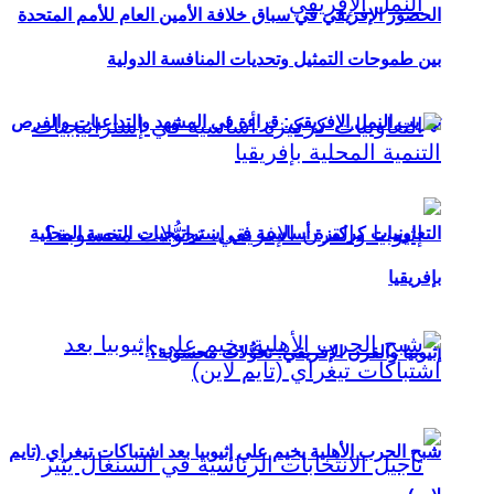
الحضور الإفريقي في سباق خلافة الأمين العام للأمم المتحدة
بين طموحات التمثيل وتحديات المنافسة الدولية
تهريب النمل الإفريقي: قراءة في المشهد والتداعيات والفرص
التعاونيات كركيزة أساسية في إستراتيجيات التنمية المحلية
بإفريقيا
إثيوبيا والقرن الإفريقي: تحوُّلات محسوبة؟
شبح الحرب الأهلية يخيم على إثيوبيا بعد اشتباكات تيغراي (تايم