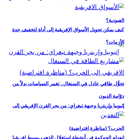
العبودية؟
كيف يمكن تحويل الأسواق الإفريقية إلى أداة لتخفيف حدة
الأزمات؟
تحوُّل طاقي عادل في السنغال.. تغيير السياسات بدلاً من
دوّامة الديون
إثيوبيا وإريتريا وجبهة تيغراي: من يجر القرن الإفريقي إلى
الحرب؟ (مناظرة افتراضية)
انعدام الحوكمة في أنشطة استغلال الذهب بوسط إفريقيا