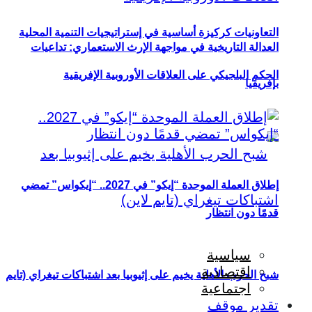
التعاونيات كركيزة أساسية في إستراتيجيات التنمية المحلية
العدالة التاريخية في مواجهة الإرث الاستعماري: تداعيات
الحكم البلجيكي على العلاقات الأوروبية الإفريقية
بإفريقيا
إطلاق العملة الموحدة “إيكو” في 2027.. “إيكواس” تمضي
قدمًا دون انتظار
سياسية
اقتصادية
شبح الحرب الأهلية يخيم على إثيوبيا بعد اشتباكات تيغراي (تايم
اجتماعية
تقدير موقف