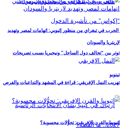
الحرب في تيغراي من منظور إثيوبي: اتهامات لمصر وتهديد
لإريتريا والسودان
توتر بين “تحالف دول الساحل” ونيجيريا بسبب تصريحات
تينوبو
تهريب النمل الإفريقي: قراءة في المشهد والتداعيات والفرص
إثيوبيا والقرن الإفريقي: تحوُّلات محسوبة؟