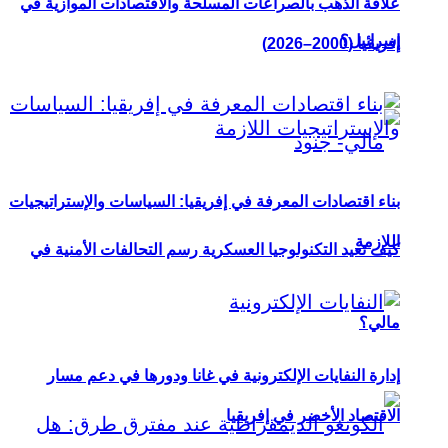
علاقة الذهب بالصراعات المسلحة والاقتصادات الموازية في
إسرائيل؟
إفريقيا (2000–2026)
بناء اقتصادات المعرفة في إفريقيا: السياسات والإستراتيجيات
اللازمة
كيف تعيد التكنولوجيا العسكرية رسم التحالفات الأمنية في
مالي؟
إدارة النفايات الإلكترونية في غانا ودورها في دعم مسار
الاقتصاد الأخضر في إفريقيا