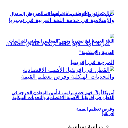
حزب كيراي وإعادة هندسة المشهد السياسي في السنغال
اللغة العربية في نيجيريا ودور “المجلس الوطني للدراسات
العربية والإسلامية”
أمريكا أولاً.. فهم خطة ترامب لتأمين المعادن الحرجة في
القطن في إفريقيا: الأهمية الاقتصادية والتحديات الهيكلية
وفرص تعظيم القيمة
إفريقيا
دراسة سياسية