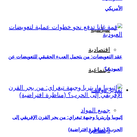
الأمريكي
سياسية
اقتصادية
عقد التعويضات: من يتحمل العبء الحقيقي للتعويضات عن
العبودية؟
اجتماعية
تقدير موقف
جميع المواد
إثيوبيا وإريتريا وجبهة تيغراي: من يجر القرن الإفريقي إلى
اجتماعي
الحرب؟ (مناظرة افتراضية)