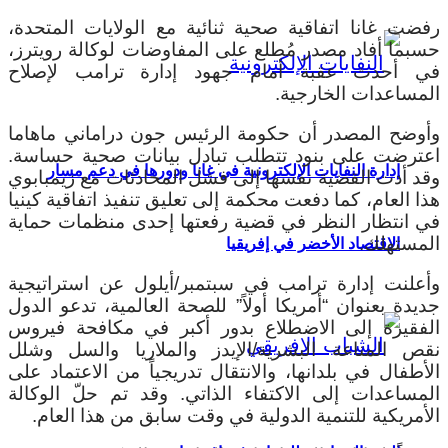
رفضت غانا اتفاقية صحية ثنائية مع الولايات المتحدة،
حسبما أفاد مصدر مُطلع على المفاوضات لوكالة رويترز،
في أحدث عقبة أمام جهود إدارة ترامب لإصلاح
المساعدات الخارجية.
وأوضح المصدر أن حكومة الرئيس جون دراماني ماهاما
اعترضت على بنود تتطلب تبادل بيانات صحية حساسة.
إدارة النفايات الإلكترونية في غانا ودورها في دعم مسار
وقد أدت القضية نفسها إلى فشل المحادثات مع زيمبابوي
هذا العام، كما دفعت محكمة إلى تعليق تنفيذ اتفاقية كينيا
في انتظار النظر في قضية رفعتها إحدى منظمات حماية
المستهلك.
الاقتصاد الأخضر في إفريقيا
وأعلنت إدارة ترامب في سبتمبر/أيلول عن استراتيجية
جديدة بعنوان “أمريكا أولاً” للصحة العالمية، تدعو الدول
الفقيرة إلى الاضطلاع بدور أكبر في مكافحة فيروس
نقص المناعة البشرية/الإيدز والملاريا والسل وشلل
الأطفال في بلدانها، والانتقال تدريجياً من الاعتماد على
المساعدات إلى الاكتفاء الذاتي. وقد تم حلّ الوكالة
الأمريكية للتنمية الدولية في وقت سابق من هذا العام.