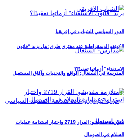
الدور السياسي للشباب في إفريقيا
الكونغو الديمقراطية عند مفترق طرق: هل يزيد “قانون
الاستفتاء” أزماتها تعقيدًا؟
المدرسة في السنغال: الواقع والتحديات وآفاق المستقبل
متلازمة مقديشو: القرار 2719 واختبار استدامة عمليات
السلام في الصومال