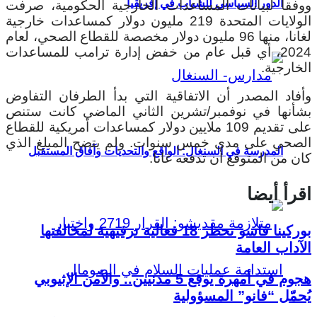
الدور السياسي للشباب في إفريقيا
ووفقاً لبيانات المساعدات الخارجية الحكومية، صرفت
الولايات المتحدة 219 مليون دولار كمساعدات خارجية
لغانا، منها 96 مليون دولار مخصصة للقطاع الصحي، لعام
2024، أي قبل عام من خفض إدارة ترامب للمساعدات
الخارجية.
وأفاد المصدر أن الاتفاقية التي بدأ الطرفان التفاوض
بشأنها في نوفمبر/تشرين الثاني الماضي كانت ستنص
على تقديم 109 ملايين دولار كمساعدات أمريكية للقطاع
الصحي على مدى خمس سنوات. ولم يتضح المبلغ الذي
المدرسة في السنغال: الواقع والتحديات وآفاق المستقبل
كان من المتوقع أن تدفعه غانا.
اقرأ أيضا
بوركينا فاسو تحظر 18 فعالية ترفيهية لمخالفتها
الآداب العامة
هجوم في أمهرة يوقع 5 مدنيين.. والأمن الإثيوبي
يُحمّل “فانو” المسؤولية