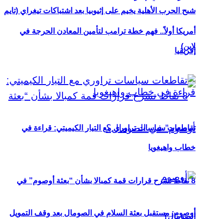
شبح الحرب الأهلية يخيم على إثيوبيا بعد اشتباكات تيغراي (تايم
أمريكا أولاً.. فهم خطة ترامب لتأمين المعادن الحرجة في
لاين)
إفريقيا
تقاطعات سياسات تراوري مع التيار الكيميتي: قراءة في
خطاب واهيغويا
8 نقاط تشرح قرارات قمة كمبالا بشأن “بعثة أوصوم” في
أوصوم: مستقبل بعثة السلام في الصومال بعد وقف التمويل
الصومال؟