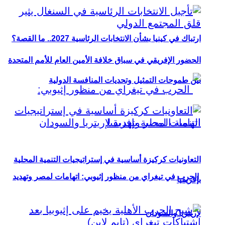
ارتباك في كينيا بشأن الانتخابات الرئاسية 2027.. ما القصة؟
الحضور الإفريقي في سباق خلافة الأمين العام للأمم المتحدة
بين طموحات التمثيل وتحديات المنافسة الدولية
التعاونيات كركيزة أساسية في إستراتيجيات التنمية المحلية
الحرب في تيغراي من منظور إثيوبي: اتهامات لمصر وتهديد
بإفريقيا
لإريتريا والسودان