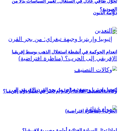
تحوُّل طاقي عادل في السنغال.. تغيير السياسات بدلاً من
العبودية؟
دوّامة الديون
انعدام الحوكمة في أنشطة استغلال الذهب بوسط إفريقيا
إثيوبيا وإريتريا وجبهة تيغراي: من يجر القرن الإفريقي إلى
وكالات التصنيف الثلاث: أرقام أم تحيّز في تقييم دول إفريقيا؟
الحرب؟ (مناظرة افتراضية)
لماذا تمثل السيادة الغذائية أولوية مصيرية لإفريقيا؟