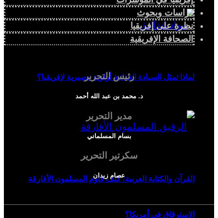
دراسات وبحوث
نظرة على إفريقيا
الصحافة الإفريقية
رئيس التحرير
لماذا تمثل السيادة الغذائية أولوية مصيرية لإفريقيا؟
د. محمد بن عبد الله أحمد
مدير التحرير
بسام المسلماني
سكرتير التحرير
عصام زيدان
القرآن والكتابة العربية: كيف قاوم المسلمون الأفارقة
الاسترقاق في أمريكا؟