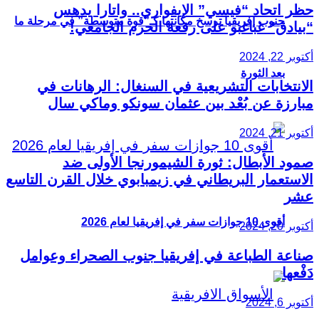
حظر اتحاد “فيسي” الإيفواري.. واتارا يدهس
جنوب إفريقيا ترسخ مكانتها كـ”قوة متوسطة” في مرحلة ما
“بيادق” غباغبو على رقعة الحرم الجامعي!
أكتوبر 22, 2024
بعد الثورة
الانتخابات التشريعية في السنغال: الرهانات في
مبارزة عن بُعْد بين عثمان سونكو وماكي سال
أكتوبر 21, 2024
صمود الأبطال: ثورة الشيمورنجا الأولى ضد
الاستعمار البريطاني في زيمبابوي خلال القرن التاسع
عشر
أقوى 10 جوازات سفر في إفريقيا لعام 2026
أكتوبر 20, 2024
صناعة الطباعة في إفريقيا جنوب الصحراء وعوامل
دَفْعها
أكتوبر 6, 2024