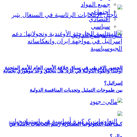
جميع المواد
اجتماعي
اقتصادي
سياسي
الحضور الإفريقي في سباق خلافة الأمين العام للأمم المتحدة
أوغندا والقوة الدولية في غزة: هل يتحقق وعد موهوزي بحماية
إسرائيل؟
بين طموحات التمثيل وتحديات المنافسة الدولية
كيف تعيد التكنولوجيا العسكرية رسم التحالفات الأمنية في
مالي؟