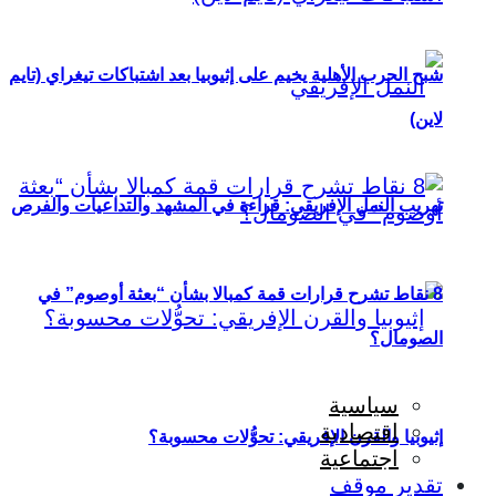
شبح الحرب الأهلية يخيم على إثيوبيا بعد اشتباكات تيغراي (تايم
لاين)
تهريب النمل الإفريقي: قراءة في المشهد والتداعيات والفرص
8 نقاط تشرح قرارات قمة كمبالا بشأن “بعثة أوصوم” في
الصومال؟
سياسية
اقتصادية
إثيوبيا والقرن الإفريقي: تحوُّلات محسوبة؟
اجتماعية
تقدير موقف