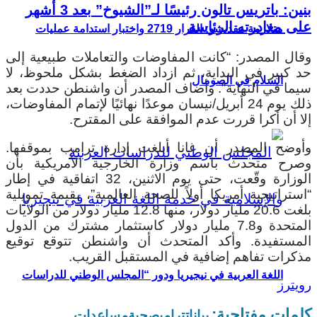
بنين: باتريس تالون رئيسًا لـ”الشيوخ” بعد 3 أشهر
على مغادرته الرئاسة
متلازمة مقديشو: القرار 2719 واختبار استدامة عمليات
وقال المصدر: “كانت المفاوضات والتعاملات طبيعية إلى
حد كبير في البداية، ثم ازداد الضغط بشكل ملحوظ، لا
السلام في الصومال
سيما في النهاية”. وأضاف المصدر أن واشنطن حددت بعد
ذلك يوم 24 أبريل/نيسان موعدًا نهائيًا لإتمام المفاوضات،
إلا أن أكرا قررت عدم الموافقة على المقترح.
وأوضح المصدر أن غانا أبلغت إدارة ترامب بموقفها.
وصرح متحدث باسم وزارة الخارجية الأمريكية بأن
الوزارة وقّعت، حتى يوم الاثنين، 32 اتفاقية في إطار
“استراتيجية أمريكا أولاً للصحة العالمية”، بقيمة تمويلية
بلغت 20.6 مليار دولار، منها 12.8 مليار دولار من الولايات
المتحدة و7.8 مليار دولار كاستثمار مشترك من الدول
المستفيدة. وأكد المتحدث أن واشنطن تتوقع توقيع
مذكرات تفاهم إضافية في المستقبل القريب.
اللغة العربية في نيجيريا ودور “المجلس الوطني للدراسات
رويترز
كلمات مفتاحية:
بيانات
ترامب
صحية
مساعدات