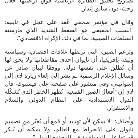
تصاريح تحليق الطائرة الرئاسية فوق أراضيها خلال
رحلته دون سابق إنذار.
وقال في مؤتمر صحفي عُقد على عجل في تايبيه:
“السبب الحقيقي هو الضغط الشديد الذي مارسته
السلطات الصينية، بما في ذلك الإكراه الاقتصادي”.
وتزعم الصين، التي تربطها علاقات اقتصادية وسياسية
وثيقة بإفريقيا، أن تايوان إحدى مقاطعاتها ولا يحق لها
أن تُطلق على نفسها دولة.
ووفقًا لبيان صادر عن
وسائل الإعلام الرسمية لم يشر إلى إلغاء زيارة لاي إلى
إسواتيني، وفي منشور على صفحته على فيسبوك، قال
لاي إن “أفعال الصين القمعية” تُظهر الخطر الذي تُشكّله
الدول الاستبدادية على النظام الدولي والسلام
والاستقرار.
وأضاف: “لا يمكن لأي تهديد أو قمع أن يُغيّر من تصميم
تايوان على الانخراط مع العالم، ولا يمكنه أن يُنكر
قدرتها على المساهمة في المجتمع الدولي”.