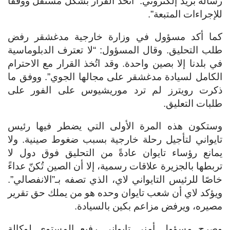
رسالة بريد إلكتروني: “اتُخذ القرار بشكل مستقل ووفقاً
للإجراءات المتبعة”.
كما أكد مسؤول في وزارة خارجية مدغشقر رفض
طلب التحليق. وقال المسؤول: “لا تعترف الدبلوماسية
في بلدنا إلا بصين واحدة. وقد اتُخذ القرار مع الاحترام
الكامل لسيادة مدغشقر على مجالها الجوي”. ووفق ما
ذكرت رويترز لم ترد موريشيوس على الفور على
طلبات التعليق.
وستكون هذه المرة الأولى التي يضطر فيها رئيس
تايواني لتأجيل رحلة خارجية بسبب ضغوط صينية. ولا
يمانع رؤساء تايوان عادةً من التحليق فوق دول لا
تربطها بالجزيرة علاقات رسمية، إلا أن الصين تُكنّ عداءً
خاصًا للرئيس التايواني لاي، الذي تصفه بـ”الانفصالي”.
ويؤكد لاي أن شعب تايوان وحده هو من يملك حق تقرير
مصيره، ويرفض مزاعم بكين بالسيادة.
وصرح مسؤول أمني تايواني رفيع المستوى لوكالة