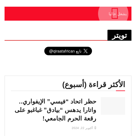
يشغل حاليا
تويتر
الأكثر قراءة (أسبوع)
حظر اتحاد “فيسي” الإيفواري..
واتارا يدهس “بيادق” غباغبو على
رقعة الحرم الجامعي!
أكتوبر 22, 2024