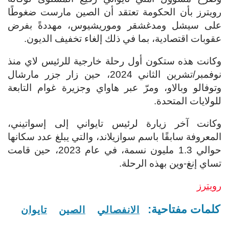
رويترز بأن الحكومة تعتقد أن الصين مارست ضغوطًا
على سيشل ومدغشقر وموريشيوس، مهددةً بفرض
عقوبات اقتصادية، بما في ذلك إلغاء تخفيف الديون.
وكانت هذه ستكون أول رحلة خارجية للرئيس لاي منذ
نوفمبر/تشرين الثاني 2024، حين زار جزر مارشال
وتوفالو وبالاو، ومرّ عبر هاواي وجزيرة غوام التابعة
للولايات المتحدة.
وكانت آخر زيارة لرئيس تايواني إلى إسواتيني،
المعروفة سابقًا باسم سوازيلاند، والتي يبلغ عدد سكانها
حوالي 1.3 مليون نسمة، في عام 2023، حين قامت
تساي إنغ-وين بهذه الرحلة.
رويترز
كلمات مفتاحية:
الانفصالي
الصين
تايوان